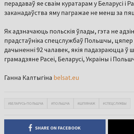
перадаваў яе сваім куратарам у Беларусі і Р
заканадаўства яму пагражае не менш за пяц
Як адзначаюць польскія ўлады, гэта не адзі
прадстаўніка спецслужбаў Польшчы, цяпер 
дачыненні 92 чалавек, якія падазраюцца ў шп
грамадзяне Расеі, Беларусі, Украіны і Польш
Ганна Калтыгіна
belsat.eu
#БЕЛАРУСЬ-ПОЛЬШЧА
#ПОЛЬШЧА
#ШПІЯНАЖ
#СПЕЦСЛУЖБЫ
SHARE ON FACEBOOK