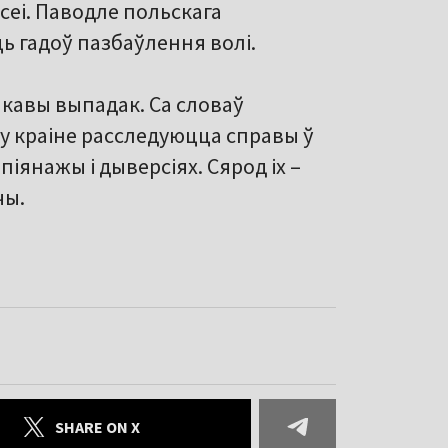
асеі. Паводле польскага
ь гадоў пазбаўлення волі.
нкавы выпадак. Са словаў
у краіне расследуюцца справы ў
іянажы і дыверсіях. Сярод іх –
чы.
SHARE ON X