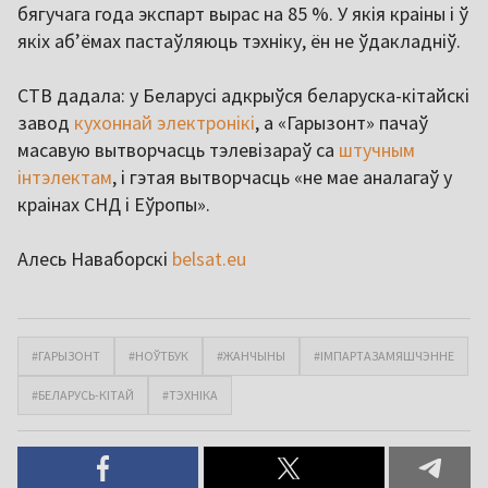
бягучага года экспарт вырас на 85 %. У якія краіны і ў
якіх аб’ёмах пастаўляюць тэхніку, ён не ўдакладніў.
СТВ дадала: у Беларусі адкрыўся беларуска-кітайскі
завод
кухоннай электронікі
, а «Гарызонт» пачаў
масавую вытворчасць тэлевізараў са
штучным
інтэлектам
, і гэтая вытворчасць «не мае аналагаў у
краінах СНД і Еўропы».
Алесь Наваборскі
belsat.eu
#ГАРЫЗОНТ
#НОЎТБУК
#ЖАНЧЫНЫ
#ІМПАРТАЗАМЯШЧЭННЕ
#БЕЛАРУСЬ-КІТАЙ
#ТЭХНІКА