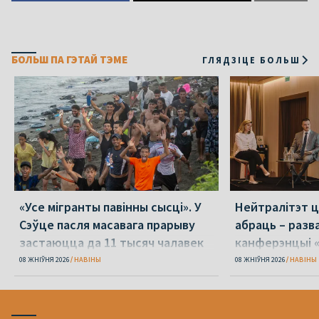
БОЛЬШ ПА ГЭТАЙ ТЭМЕ
ГЛЯДЗІЦЕ БОЛЬШ
«Усе мігранты павінны сысці». У
Нейтралітэт ц
Сэўце пасля масавага прарыву
абраць – разв
застаюцца да 11 тысяч чалавек
канферэнцыі 
08 ЖНІЎНЯ 2026
НАВІНЫ
08 ЖНІЎНЯ 2026
НАВІНЫ