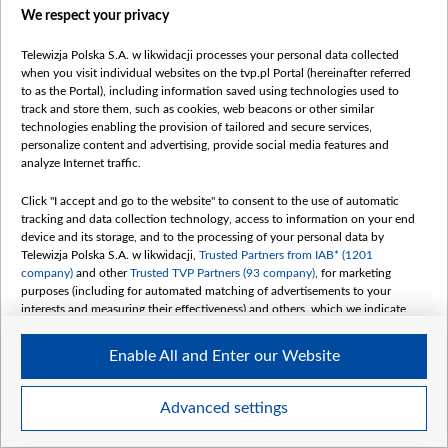
Правілы выкарыстання матэрыялаў
We respect your privacy
Інфармацыя аб адпраўніку
Telewizja Polska S.A. w likwidacji processes your personal data collected
Бяспека
when you visit individual websites on the tvp.pl Portal (hereinafter referred
Youtube
to as the Portal), including information saved using technologies used to
track and store them, such as cookies, web beacons or other similar
Белсат news
technologies enabling the provision of tailored and secure services,
personalize content and advertising, provide social media features and
Белсат Shorts
analyze Internet traffic.
Белсат Life
Жэстачайшы мульт
Click "I accept and go to the website" to consent to the use of automatic
tracking and data collection technology, access to information on your end
Belsat English
device and its storage, and to the processing of your personal data by
Biełsat PL
Telewizja Polska S.A. w likwidacji,
Trusted Partners from IAB* (1201
company)
and other
Trusted TVP Partners (93 company)
, for marketing
Белсат Now
purposes (including for automated matching of advertisements to your
Белсат History
interests and measuring their effectiveness) and others, which we indicate
below.
Белсат Music
Enable All and Enter our Website
Белсат Doc
The purposes of processing your data by TVP S.A. w likwidacji are as
follows:
My consents
Store and/or access information on a device
Advanced settings
Use limited data to select advertising
Create profiles for personalised advertising