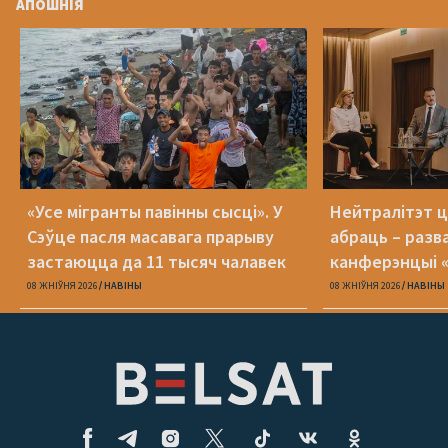
АПОШНІЯ
«Усе мігранты павінны сысці». У
Нейтралітэт ц
Сэўце пасля масавага прарыву
абраць – разв
застаюцца да 11 тысяч чалавек
канферэнцыі 
08 ЖНІЎНЯ 2026
НАВІНЫ
08 ЖНІЎНЯ 2026
НАВІНЫ