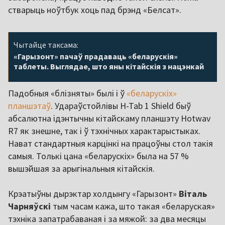
стварыць ноўтбук хоць пад брэнд «Белсат».
Чытайце таксама:
«Гарызонт» пачаў прадаваць «беларускія»
таблеты. Выглядае, што яны кітайскія з нацэнкай
Падобныя «блізняты» былі і ў
«беларускіх»
планшэтаў
. Удараўстойлівы H-Tab 1 Shield быў
абсалютна ідэнтычны кітайскаму планшэту Hotwav
R7 як знешне, так і ў тэхнічных характарыстыках.
Нават стандартныя карцінкі на працоўны стол такія
самыя. Толькі цана «беларускіх» была на 57 %
вышэйшая за арыгінальныя кітайскія.
Крэатыўны дырэктар холдынгу «Гарызонт»
Віталь
Чарняўскі
тым часам кажа, што такая «беларуская»
тэхніка запатрабаваная і за мяжой: за два месяцы