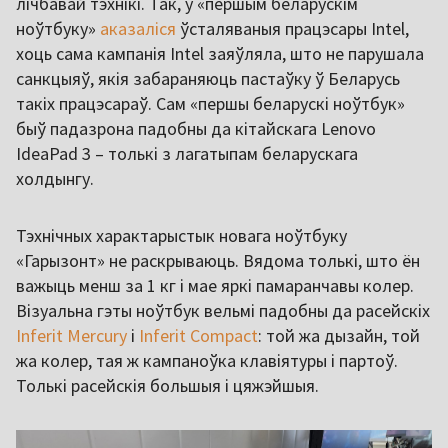
лічбавай тэхнікі. Так, у «першым беларускім
ноўтбуку»
аказаліся
ўсталяваныя працэсары Intel,
хоць сама кампанія Intel заяўляла, што не парушала
санкцыяў, якія забараняюць пастаўку ў Беларусь
такіх працэсараў. Сам «першы беларускі ноўтбук»
быў падазрона падобны да кітайскага Lenovo
IdeaPad 3 – толькі з лагатыпам беларускага
холдынгу.
Тэхнічных характарыстык новага ноўтбуку
«Гарызонт» не раскрываюць. Вядома толькі, што ён
важыць менш за 1 кг і мае яркі памаранчавы колер.
Візуальна гэты ноўтбук вельмі падобны да расейскіх
Inferit Mercury
і
Inferit Compact
: той жа дызайн, той
жа колер, тая ж кампаноўка клавіятуры і партоў.
Толькі расейскія большыя і цяжэйшыя.