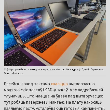
Ноўтбукі расейскага заводу «Инферит», надзіва падобныя да ноўтбукаў «Гарызонт».
Фота: Inferit.com
Расейскі завод таксама
хваліцца
вытворчасцю
мацярынскіх платаў і SSD-дыскаў. Але падрабязней
тлумачыць, што маецца на ўвазе пад вытворчасцю:
тут робяць паверхневы мантаж. На плату наносяць
паяльную пасту, усталёўваюць гатовыя кампаненты,