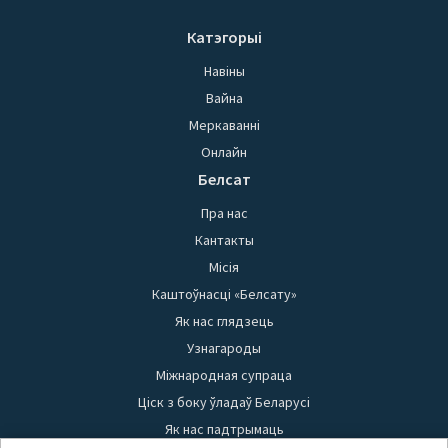
Катэгорыі
Навіны
Вайна
Меркаванні
Онлайн
Белсат
Пра нас
Кантакты
Місія
Каштоўнасці «Белсату»
Як нас глядзець
Узнагароды
Міжнародная супраца
Ціск з боку ўладаў Беларусі
Як нас падтрымаць