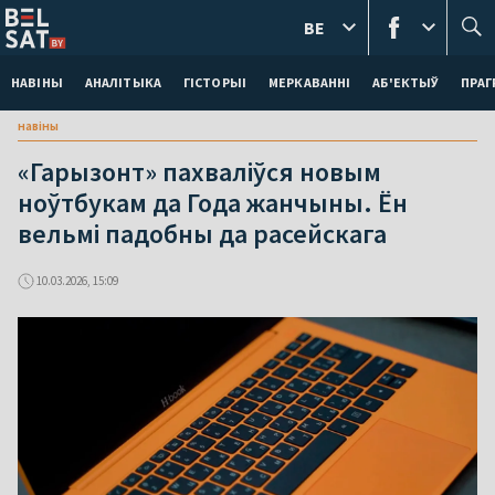
BE
НАВІНЫ
АНАЛІТЫКА
ГІСТОРЫІ
МЕРКАВАННI
АБ'ЕКТЫЎ
ПРАГ
навіны
«Гарызонт» пахваліўся новым
ноўтбукам да Года жанчыны. Ён
вельмі падобны да расейскага
10.03.2026, 15:09