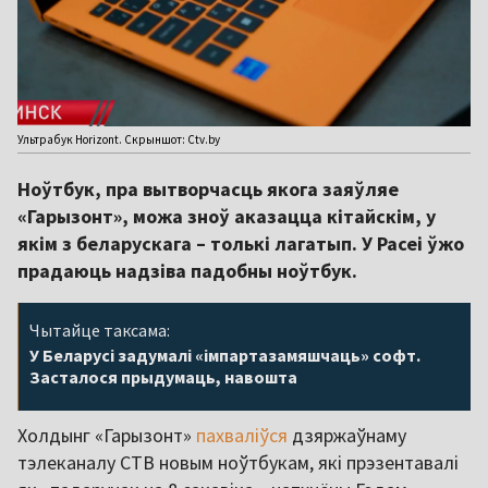
Ультрабук Horizont. Скрыншот: Ctv.by
Ноўтбук, пра вытворчасць якога заяўляе
«Гарызонт», можа зноў аказацца кітайскім, у
якім з беларускага – толькі лагатып. У Расеі ўжо
прадаюць надзіва падобны ноўтбук.
Чытайце таксама:
У Беларусі задумалі «імпартазамяшчаць» софт.
Засталося прыдумаць, навошта
Холдынг «Гарызонт»
пахваліўся
дзяржаўнаму
тэлеканалу СТВ новым ноўтбукам, які прэзентавалі