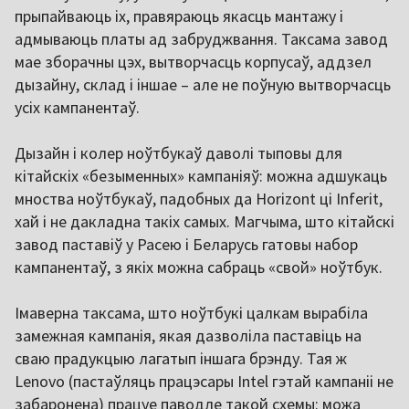
прыпайваюць іх, правяраюць якасць мантажу і
адмываюць платы ад забруджвання. Таксама завод
мае зборачны цэх, вытворчасць корпусаў, аддзел
дызайну, склад і іншае – але не поўную вытворчасць
усіх кампанентаў.
Дызайн і колер ноўтбукаў даволі тыповы для
кітайскіх «безыменных» кампаніяў: можна адшукаць
мноства ноўтбукаў, падобных да Horizont ці Inferit,
хай і не дакладна такіх самых. Магчыма, што кітайскі
завод паставіў у Расею і Беларусь гатовы набор
кампанентаў, з якіх можна сабраць «свой» ноўтбук.
Імаверна таксама, што ноўтбукі цалкам вырабіла
замежная кампанія, якая дазволіла паставіць на
сваю прадукцыю лагатып іншага брэнду. Тая ж
Lenovo (пастаўляць працэсары Intel гэтай кампаніі не
забаронена) працуе паводле такой схемы: можа