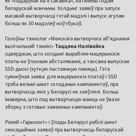
як «падарунак на 8 сакавіка», натхнёны Годам
беларускай жанчыны. Холдынг заявіў пра запуск
масавай вытворчасці гэтай мадэлі і выпуск агулам
больш як 30 мадэляў ноўтбукаў.
Галоўны тэхнолаг «Менскага вытворчага аб’яднання
вылічальнай тэхнікі»
Таццяна Налівайка
сцвярджае, што холдынг вырабляе мацярынскія
платы на ўласным абсталяванні, а таксама выпускае
SSD-дыскі (хуткую пастаянную памяць). Гэта
сумнеўная заява: для мацярынскіх платаў і SSD
трэба вельмі шмат складаных кампанентаў, пра
вытворчасць якіх у Беларусі не заяўлялі. Больш
імаверна, што пад вытворчасцю маюць на ўвазе
зборку з гатовых замежных кампанентаў.
Раней «Гарызонт» і ўлады Беларусі рабілі шмат
сенсацыйных заяваў пра вытворчасць беларускай