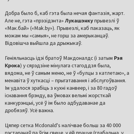
Добра было б, каб гэта была нечая фантазія, жарт.
Але не, гэта «прэзідэнта»
Лукашэнку
прывезлі ў
«Мак.бай» («Mak.by»). Прывезлі, каб паказаць, як
можам мы «самыя», не горш за амерыканцаў.
Відовішча выйшла да дрыжыкаў.
Геніяльнасць ідэі братоў Макдоналдс (і затым
Рэя
Крока
) у сярэдзіне мінулага стагоддзя была,
вядома, не ў самым меню, не ў «булцы з катлетаю», а
менавіта ў хуткасці – прыгатавання і абслугоўвання.
Ім удалося зрабіць з кухні канвеер, і за 80 гадоў
існавання брэнду, ва ўмовах вельмі жорсткай
канкурэнцыі, усё ў ім было адбудаванае да
дробязяў. Усё важна.
Цяпер сетка Mcdonald's налічвае больш за 40 000
рэстаранаў па ўсім свеце, у ёй працуе (глабальна, у