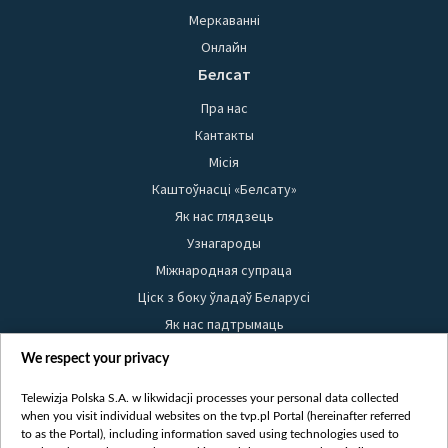
Меркаванні
Онлайн
Белсат
Пра нас
Кантакты
Місія
Каштоўнасці «Белсату»
Як нас глядзець
Узнагароды
Міжнародная супраца
Ціск з боку ўладаў Беларусі
Як нас падтрымаць
Правілы выкарыстання матэрыялаў
We respect your privacy
Інфармацыя аб адпраўніку
Telewizja Polska S.A. w likwidacji processes your personal data collected
Бяспека
when you visit individual websites on the tvp.pl Portal (hereinafter referred
Youtube
to as the Portal), including information saved using technologies used to