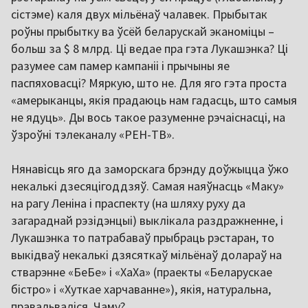
сістэме) каля двух мільёнаў чалавек. Прыбытак
роўны прыбытку ва ўсёй беларускай эканоміцы –
больш за $ 8 млрд. Ці ведае пра гэта Лукашэнка? Ці
разумее сам памер кампаніі і прычыны яе
паспяховасці? Мяркую, што не. Для яго гэта проста
«амерыканцы, якія прадаюць нам гадасць, што самыя
не ядуць». Ды вось такое разуменне рэчаіснасці, на
ўзроўні тэлеканалу «РЕН-ТВ».
Нянавісць яго да заморскага брэнду доўжыцца ўжо
некалькі дзесяцігоддзяў. Самая наяўнасць «Маку»
на рагу Леніна і праспекту (на шляху руху да
загараднай рэзідэнцыі) выклікала раздражненне, і
Лукашэнка то патрабаваў прыбраць рэстаран, то
выкідваў некалькі дзясяткаў мільёнаў долараў на
стварэнне «БеБе» і «ХаХа» (праекты «Беларускае
бістро» і «Хуткае харчаванне»), якія, натуральна,
правальваліся. Чаму?