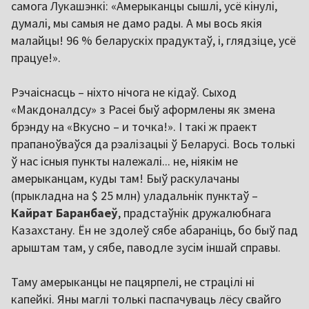
самога Лукашэнкі: «Амерыканцы сышлі, усё кінулі,
думалі, мы самыя не дамо рады. А мы вось якія
малайцы! 96 % беларускіх прадуктаў, і, глядзіце, усё
працуе!».
Рэчаіснасць – ніхто нічога не кідаў. Сыход
«Макдоналдсу» з Расеі быў аформлены як змена
брэнду на «Вкусно – и точка!». І такі ж праект
прапаноўваўся да рэалізацыі ў Беларусі. Вось толькі
ў нас існыя пункты належалі... не, ніякім не
амерыканцам, куды там! Быў раскулачаны
(прыкладна на $ 25 млн) уладальнік пунктаў –
Кайрат Баранбаеў
, прадстаўнік дружалюбнага
Казахстану. Ён не здолеў сябе абараніць, бо быў пад
арыштам там, у сябе, паводле зусім іншай справы.
Таму амерыканцы не пацярпелі, не страцілі ні
капейкі. Яны маглі толькі паспачуваць лёсу свайго