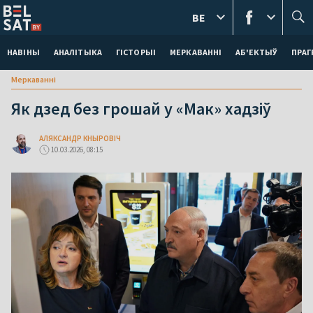
BE
НАВІНЫ
АНАЛІТЫКА
ГІСТОРЫІ
МЕРКАВАННI
АБ'ЕКТЫЎ
ПРАГ
Меркаваннi
Як дзед без грошай у «Мак» хадзіў
АЛЯКСАНДР КНЫРОВІЧ
10.03.2026, 08:15