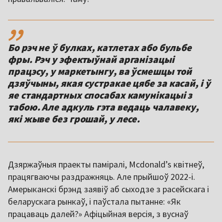
,,
Бо рэч не ў булках, катлетах або бульбе
фры. Рэч у эфектыўнай арганізацыі
працэсу, у маркетынгу, ва ўсмешцы той
дзяўчыны, якая сустракае цябе за касай, і ў
яе стандартных спосабах камунікацыі з
табою. Але адкуль гэта ведаць чалавеку,
які жыве без грошай, у лесе.
Дзяржаўныя праекты паміралі, Mcdonaldʼs квітнеў,
працягваючы раздражняць. Але прыйшоў 2022-і.
Амерыканскі брэнд заявіў аб сыходзе з расейскага і
беларускага рынкаў, і паўстала пытанне: «Як
працаваць далей?» Афіцыйная версія, з вуснаў