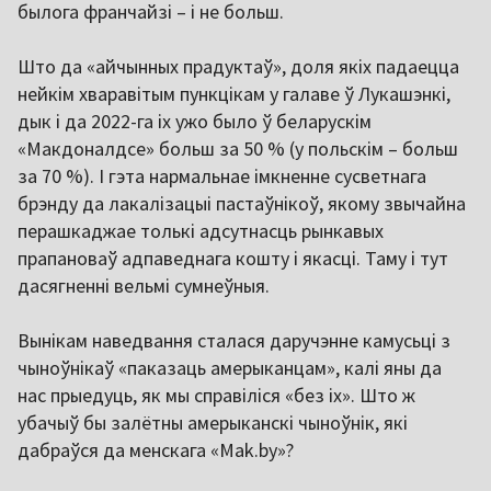
былога франчайзі – і не больш.
Што да «айчынных прадуктаў», доля якіх падаецца
нейкім хваравітым пункцікам у галаве ў Лукашэнкі,
дык і да 2022-га іх ужо было ў беларускім
«Макдоналдсе» больш за 50 % (у польскім – больш
за 70 %). І гэта нармальнае імкненне сусветнага
брэнду да лакалізацыі пастаўнікоў, якому звычайна
перашкаджае толькі адсутнасць рынкавых
прапановаў адпаведнага кошту і якасці. Таму і тут
дасягненні вельмі сумнеўныя.
Вынікам наведвання сталася даручэнне камусьці з
чыноўнікаў «паказаць амерыканцам», калі яны да
нас прыедуць, як мы справіліся «без іх». Што ж
убачыў бы залётны амерыканскі чыноўнік, які
дабраўся да менскага «Mak.by»?