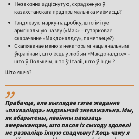
Незаконна адціснутую, скрадзеную ў
казахстанскага прадпрымальніка маёмасць?
Гандлёвую марку-падробку, што імітуе
арыгінальную назву («Мак» – гутарковае
скарачэнне «Макдоналдсу», памятаеце?)
Скапіяванае меню з некаторымі нацыянальнымі
ўкрапінамі, што ёсць у любым «Макдоналдсе» –
што ў Польшчы, што ў Італіі, што ў Індыі?
Што яшчэ?
,,
Прабачце, але выглядае гэтае жаданне
«пахваліцца» надзвычай зневажальна. Мы,
як абарыгены, павінны паказаць
амерыканцам, што пасля іх сыходу здолелі
не разваліць іхную спадчыну? Хоць чаму я