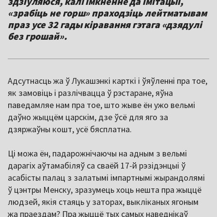
здзіўляюся, калі імкненне да імітацыі,
«зрабіць не горш» праходзіць лейтматывам
праз усе 32 гады кіравання гэтага «дзядулі
без грошай».
Адсутнасць жа ў Лукашэнкі карткі і ўяўленні пра тое,
як замовіць і разлічвацца ў рэстаране, яўна
паведамляе нам пра тое, што жыве ён ужо вельмі
даўно жыццём царскім, дзе ўсё для яго за
дзяржаўны кошт, усё бясплатна.
Ці можа ён, падарожнічаючы на адным з вельмі
дарагіх аўтамабіляў са сваёй 17-й рэзідэнцыі ў
асабісты палац з залатымі імпартнымі жырандолямі
ў цэнтры Менску, зразумець хоць нешта пра жыццё
людзей, якія стаяць у заторах, выкліканых ягоным
жа праездам? Пра жыццё тых самых наведнікаў