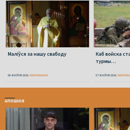
Маліўся за нашу свабоду
Каб войска ст
турмы…
08 ЖНІЎНЯ 2026
МЕРКАВАННI
07 ЖНІЎНЯ 2026
МЕРКАВ
АПОШНІЯ