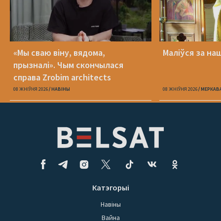
«Мы сваю віну, вядома,
Маліўся за на
прызналі». Чым скончылася
справа Zrobim architects
08 ЖНІЎНЯ 2026
НАВІНЫ
08 ЖНІЎНЯ 2026
МЕРКАВ
Катэгорыі
Навіны
Вайна