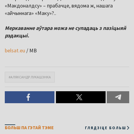
«Макдоналдсу» – прабачце, вядома ж, нашага
«айчыннага» «Маку»?..
Меркаванне аўтара можа не супадаць з пазіцыяй
рэдакцыі.
belsat.eu
/ MB
#АЛЯКСАНДР ЛУКАШЭНКА
БОЛЬШ ПА ГЭТАЙ ТЭМЕ
ГЛЯДЗІЦЕ БОЛЬШ