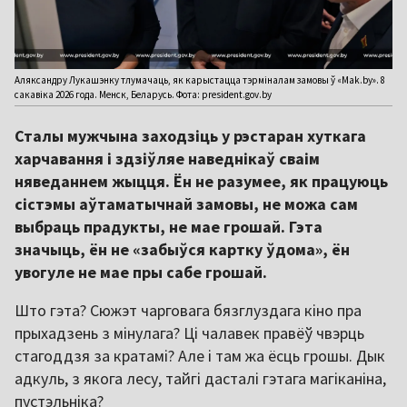
Аляксандру Лукашэнку тлумачаць, як карыстацца тэрміналам замовы ў «Mak.by». 8
сакавіка 2026 года. Менск, Беларусь. Фота: president.gov.by
Сталы мужчына заходзіць у рэстаран хуткага
харчавання і здзіўляе наведнікаў сваім
няведаннем жыцця. Ён не разумее, як працуюць
сістэмы аўтаматычнай замовы, не можа сам
выбраць прадукты, не мае грошай. Гэта
значыць, ён не «забыўся картку ўдома», ён
увогуле не мае пры сабе грошай.
Што гэта? Сюжэт чарговага бязглуздага кіно пра
прыхадзень з мінулага? Ці чалавек правёў чвэрць
стагоддзя за кратамі? Але і там жа ёсць грошы. Дык
адкуль, з якога лесу, тайгі дасталі гэтага магіканіна,
пустэльніка?