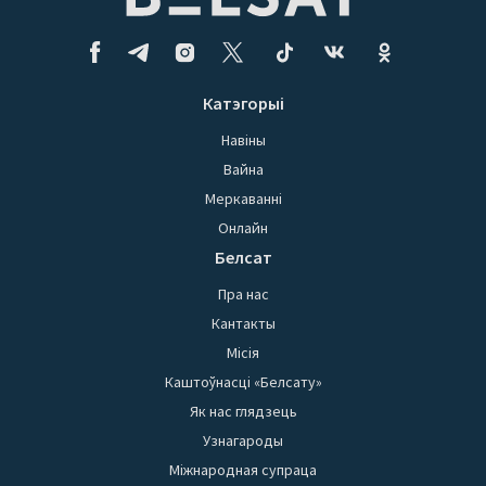
Катэгорыі
Навіны
Вайна
Меркаванні
Онлайн
Белсат
Пра нас
Кантакты
Місія
Каштоўнасці «Белсату»
Як нас глядзець
Узнагароды
Міжнародная супраца