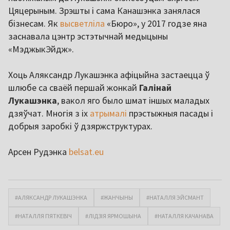
Цяцерыным. Зрэшты і сама Канашэнка занялася
бізнесам. Як
высветліла
«Бюро», у 2017 годзе яна
заснавала цэнтр эстэтычнай медыцыны
«МэджыкЭйдж».
Хоць Аляксандр Лукашэнка афіцыйна застаецца ў
шлюбе са сваёй першай жонкай
Галінай
Лукашэнка
, вакол яго было шмат іншых маладых
дзяўчат. Многія з іх
атрымалі
прэстыжныя пасады і
добрыя заробкі ў дзяржструктурах.
Арсен Рудэнка
belsat.eu
#АЛЯКСАНДР ЛУКАШЭНКА
#ЖАНЧЫНЫ
#НАТАЛЛЯ ЭЙСМАНТ
#НАТАЛЛЯ ПЯТКЕВІЧ
#ЛІДЗІЯ ЯРМОШЫНА
#НАТАЛЛЯ КАЧАНАВА