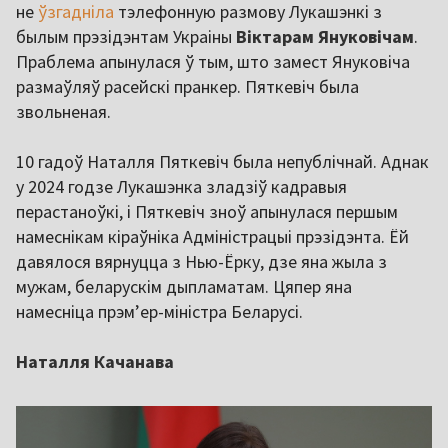
не
ўзгадніла
тэлефонную размову Лукашэнкі з
былым прэзідэнтам Украіны
Віктарам Януковічам
.
Праблема апынулася ў тым, што замест Януковіча
размаўляў расейскі пранкер. Пяткевіч была
звольненая.
10 гадоў Наталля Пяткевіч была непублічнай. Аднак
у 2024 годзе Лукашэнка зладзіў кадравыя
перастаноўкі, і Пяткевіч зноў апынулася першым
намеснікам кіраўніка Адміністрацыі прэзідэнта. Ёй
давялося вярнуцца з Нью-Ёрку, дзе яна жыла з
мужам, беларускім дыпламатам. Цяпер яна
намесніца прэмʼер-міністра Беларусі.
Наталля Качанава