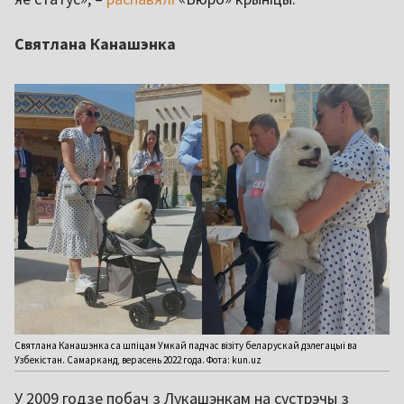
Святлана Канашэнка
Святлана Канашэнка са шпіцам Умкай падчас візіту беларускай дэлегацыі ва
Узбекістан. Самарканд, верасень 2022 года. Фота: kun.uz
У 2009 годзе побач з Лукашэнкам на сустрэчы з