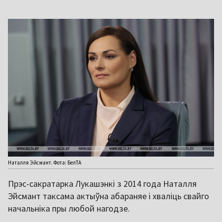
Наталля Эйсмант. Фота: БелТА
Прэс-сакратарка Лукашэнкі з 2014 года Наталля
Эйсмант таксама актыўна абараняе і хваліць свайго
начальніка пры любой нагодзе.