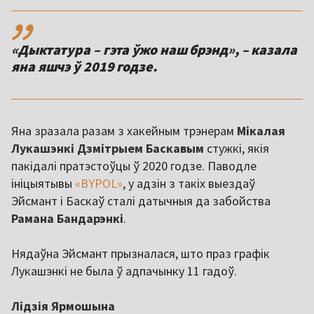
,,
«Дыктатура – гэта ўжо наш брэнд», – казала
яна яшчэ ў 2019 годзе.
Яна зразала разам з хакейным трэнерам
Мікалая
Лукашэнкі Дзмітрыем Баскавым
стужкі, якія
пакідалі пратэстоўцы ў 2020 годзе. Паводле
ініцыятывы
«BYPOL»
, у адзін з такіх выездаў
Эйсмант і Баскаў сталі датычныя да забойства
Рамана Бандарэнкі
.
Нядаўна Эйсмант прызналася, што праз графік
Лукашэнкі не была ў адпачынку 11 гадоў.
Лідзія Ярмошына