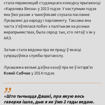
стала пераможцай студэнцкага конкурсу прыгажосці
«Каралева Вясна» у 2013 годзе. У наступным годзе
яна ўжо разам з чыноўнікамі слухала пасланне
Лукашэнкі да народу і парламенту. Таксама яна
часта зʼяўлялася побач з палітыкам на розных
мерапрыемствах, была сярод тых, хто лётаў з ім у
ААЭ.
Затым стала вядома пра яе працу ў якасці
супрацоўніка службы пратаколу.
Лукашэнка вельмі дзіўна казаў пра яе ў інтэрвʼю
Ксеніі Сабчак
у 2014 годзе.
,,
«Што тычыцца Дашкі, пра якую вось
гаворка ішла, дык я яе ўжо 2 гады ведаю.