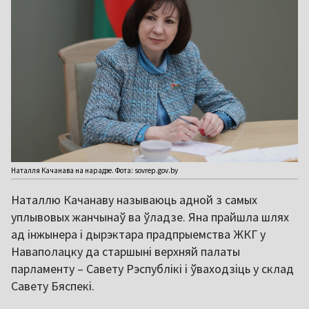
Наталля Качанава на нарадзе. Фота: sovrep.gov.by
Наталлю Качанаву называюць адной з самых
уплывовых жанчынаў ва ўладзе. Яна прайшла шлях
ад інжынера і дырэктара прадпрыемства ЖКГ у
Наваполацку да старшыні верхняй палаты
парламенту – Савету Рэспублікі і ўваходзіць у склад
Савету Бяспекі.