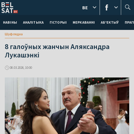
BE
НАВІНЫ
АНАЛІТЫКА
ГІСТОРЫІ
МЕРКАВАННI
АБ'ЕКТЫЎ
ПРАГ
Шуфлядка
8 галоўных жанчын Аляксандра
Лукашэнкі
08.03.2026, 10:00