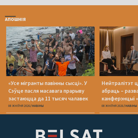
АПОШНІЯ
«Усе мігранты павінны сысці». У
Нейтралітэт ц
Сэўце пасля масавага прарыву
абраць – разв
застаюцца да 11 тысяч чалавек
канферэнцыі 
08 ЖНІЎНЯ 2026
НАВІНЫ
08 ЖНІЎНЯ 2026
НАВІНЫ