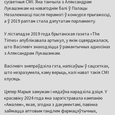
сусветныя СМІ. Яна танчыла з Аляксандрам
Лукашэнкам на навагоднім балі ў Палацы
Незалежнасці пасля перамогі ў конкурсе прыгажосці,
а ў 2019 раптам стала дэпутатам парламенту.
У лістападзе 2019 года брытанская газета «The
Times» апублікавала артыкул, у якім сцвярджалася,
што Васілевіч знаходзіцца ў рамантычных адносінах
з Аляксандрам Лукашэнкам.
Васілевіч зняпраўдзіла гэта, напісаўшы ў сацсетках,
што незразумела, каму верыць, калі нават такія СМІ
хлусяць.
Цяпер Марыя замужам і нядаўна нарадзіла дзіця. У
красавіку 2024 года яна зарэгістравала кампанію
«Амалем», якая, згодна з дакументамі, павінна
займацца аптовым гандлем фармацэўтычных,