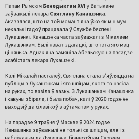
Папам Рымскім
Бенедыктам XVI
у Ватыкане
заўважылі лекара
Святлану Канашэнка
.
Аказалася, што на той момант яна ўжо як мінімум
некалькі гадоў працавала ў Службе бяспекі
Лукашэнкі. Канашэнка часта заўважалі з Мікалаем
Лукашэнкам. Былі нават здагадкі, што гэта яго маці
ці нянька. Аднак яна замяніла Абельскую на пасадзе
асабістага лекара Лукашэнкі.
Калі Мікалай пасталеў, Святлана стала зʼяўляцца на
публіцы з Лукашэнкам і яго шпіцам, якога то насіла
на руках, то вазіла ў вазку. З Лукашэнкам Канашэнка
і кавуны збірала, і была побач, калі ў 2020 годзе ён
выходзіў да сілавікоў з аўтаматам у руках.
На парадзе 9 траўня ў Маскве ў 2024 годзе
Канашэнка заўважылі не толькі са шпіцам, але і з
набліжаным да Лукашэнкі бізнесоўцам Сяргеем