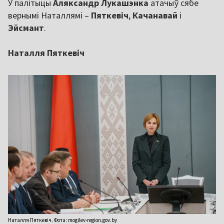
У палітыцы
Аляксандр Лукашэнка
атачыў сябе
вернымі Наталлямі –
Пяткевіч
,
Качанавай
і
Эйсмант
.
Наталля Пяткевіч
Наталля Пяткевіч. Фота: mogilev-region.gov.by