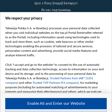
Ціск з боку ўладаў Беларусі
Як нас падтрымаць
Правілы выкарыстання матэрыялаў
We respect your privacy
Інфармацыя аб адпраўніку
Telewizja Polska S.A. w likwidacji processes your personal data collected
Бяспека
when you visit individual websites on the tvp.pl Portal (hereinafter referred
Youtube
to as the Portal), including information saved using technologies used to
track and store them, such as cookies, web beacons or other similar
Белсат news
technologies enabling the provision of tailored and secure services,
personalize content and advertising, provide social media features and
Белсат Shorts
analyze Internet traffic.
Белсат Life
Жэстачайшы мульт
Click "I accept and go to the website" to consent to the use of automatic
tracking and data collection technology, access to information on your end
Belsat English
device and its storage, and to the processing of your personal data by
Biełsat PL
Telewizja Polska S.A. w likwidacji,
Trusted Partners from IAB* (1201
company)
and other
Trusted TVP Partners (93 company)
, for marketing
Белсат Now
purposes (including for automated matching of advertisements to your
Белсат History
interests and measuring their effectiveness) and others, which we indicate
below.
Белсат Music
Enable All and Enter our Website
Белсат Doc
The purposes of processing your data by TVP S.A. w likwidacji are as
follows: