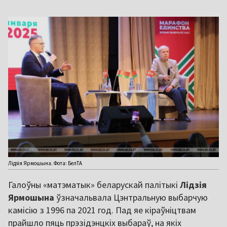
Лідзія Ярмошына. Фота: БелТА
Галоўны «матэматык» беларускай палітыкі
Лідзія
Ярмошына
ўзначальвала Цэнтральную выбарчую
камісію з 1996 па 2021 год. Пад яе кіраўніцтвам
прайшло пяць прэзідэнцкіх выбараў, на якіх