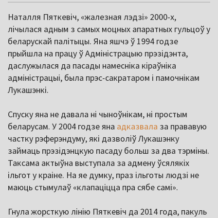
Наталля Пяткевіч, «жалезная лэдзі» 2000-х,
лічылася адным з самых моцных апаратных гульцоў у
беларускай палітыцы. Яна яшчэ ў 1994 годзе
прыйшла на працу ў Адміністрацыю прэзідэнта,
даслужылася да пасады намесніка кіраўніка
адміністрацыі, была прэс-сакратаром і памочнікам
Лукашэнкі.
Спуску яна не давала ні чыноўнікам, ні простым
беларусам. У 2004 годзе яна
адказвала
за прававую
частку рэферэндуму, які дазволіў Лукашэнку
займаць прэзідэнцкую пасаду больш за два тэрміны.
Таксама актыўна выступала за адмену ўсялякіх
ільгот у краіне. На яе думку, праз ільготы людзі не
маюць стымулаў «клапаціцца пра сябе самі».
Гнула жорсткую лінію Пяткевіч да 2014 года, пакуль