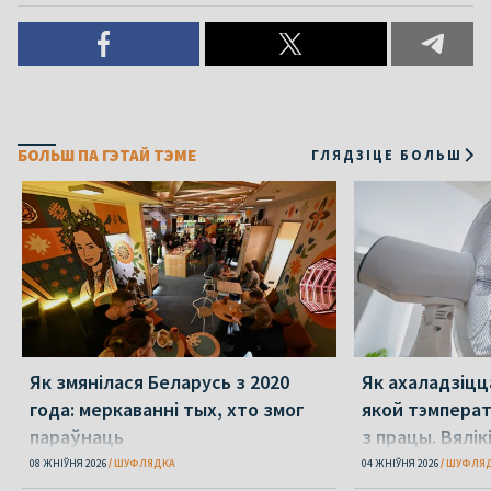
БОЛЬШ ПА ГЭТАЙ ТЭМЕ
ГЛЯДЗІЦЕ БОЛЬШ
Як змянілася Беларусь з 2020
Як ахаладзіцца
года: меркаванні тых, хто змог
якой тэмпера
параўнаць
з працы. Вялікі
перажыць спё
08 ЖНІЎНЯ 2026
ШУФЛЯДКА
04 ЖНІЎНЯ 2026
ШУФЛЯ