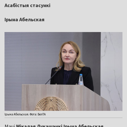
Асабістыя стасункі
Ірына Абельская
Ірына Абельская. Фота: БелТА
Маці
Мікалая Лукашэнкі Ірына Абельская