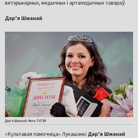
ветэрынарных, медычных і артапедычных тавараў.
Дарʼя Шманай
Дар'я Шманай. Фота: TUT.BY
«Культавая памочніца» Лукашэнкі
Дарʼя Шманай