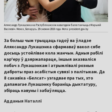
Аляксандр Лукашэнка на Рэспубліканскім навагоднім балю танчыць з Марыяй
Васілевіч. Менск, Беларусь. 29 снежня 2018 года. Фота: president.gov.by
За больш чым трыццаць гадоў ва ўладзе
Аляксандр Лукашэнка сфармаваў вакол сябе
досыць устойлівае кола жанчын. Адныя рабілі
кар'еру ў дзяржапараце, іншыя аказваліся
побач з Лукашэнкам і атрымлівалі розныя
даброты праз асабістыя сувязі з палітыкам. Да
8 сакавіка «Белсат» узгадвае пра тых, хто
дапамагае Лукашэнку бараніць дыктатуру,
збіраць кавуны і забаўляцца.
Адданыя Наталлі