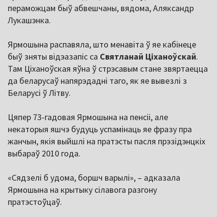
пераможцам быў абвешчаны, вядома, Аляксандр
Лукашэнка.
Ярмошына распавяла, што менавіта ў яе кабінеце
быў зняты відэазапіс са
Святланай Ціханоўскай
.
Там Ціханоўская яўна ў стрэсавым стане звяртаецца
да беларусаў напярэдадні таго, як яе вывезлі з
Беларусі ў Літву.
Цяпер 73-гадовая Ярмошына на пенсіі, але
некаторыя яшчэ будуць успамінаць яе фразу пра
жанчын, якія выйшлі на пратэсты пасля прэзідэнцкіх
выбараў 2010 года.
«Сядзелі б удома, боршч варылі», – адказала
Ярмошына на крытыку сілавога разгону
пратэстоўцаў.