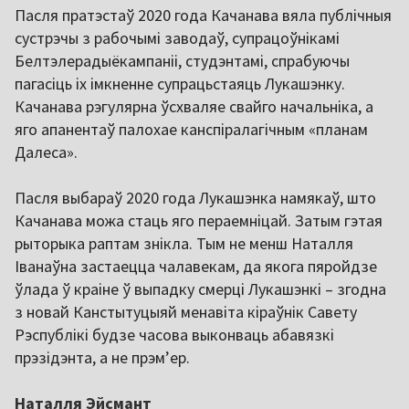
Пасля пратэстаў 2020 года Качанава вяла публічныя
сустрэчы з рабочымі заводаў, супрацоўнікамі
Белтэлерадыёкампаніі, студэнтамі, спрабуючы
пагасіць іх імкненне супрацьстаяць Лукашэнку.
Качанава рэгулярна ўсхваляе свайго начальніка, а
яго апанентаў палохае канспіралагічным «планам
Далеса».
Пасля выбараў 2020 года Лукашэнка намякаў, што
Качанава можа стаць яго пераемніцай. Затым гэтая
рыторыка раптам знікла. Тым не менш Наталля
Іванаўна застаецца чалавекам, да якога пяройдзе
ўлада ў краіне ў выпадку смерці Лукашэнкі – згодна
з новай Канстытуцыяй менавіта кіраўнік Савету
Рэспублікі будзе часова выконваць абавязкі
прэзідэнта, а не прэмʼер.
Наталля Эйсмант