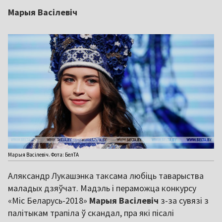
Марыя Васілевіч
Марыя Васілевіч. Фота: БелТА
Аляксандр Лукашэнка таксама любіць таварыства
маладых дзяўчат. Мадэль і пераможца конкурсу
«Міс Беларусь-2018»
Марыя Васілевіч
з-за сувязі з
палітыкам трапіла ў скандал, пра які пісалі