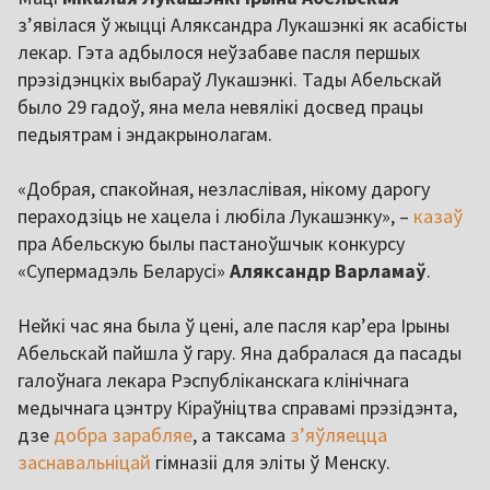
зʼявілася ў жыцці Аляксандра Лукашэнкі як асабісты
лекар. Гэта адбылося неўзабаве пасля першых
прэзідэнцкіх выбараў Лукашэнкі. Тады Абельскай
было 29 гадоў, яна мела невялікі досвед працы
педыятрам і эндакрынолагам.
«Добрая, спакойная, незласлівая, нікому дарогу
пераходзіць не хацела і любіла Лукашэнку», –
казаў
пра Абельскую былы пастаноўшчык конкурсу
«Супермадэль Беларусі»
Аляксандр Варламаў
.
Нейкі час яна была ў цені, але пасля карʼера Ірыны
Абельскай пайшла ў гару. Яна дабралася да пасады
галоўнага лекара Рэспубліканскага клінічнага
медычнага цэнтру Кіраўніцтва справамі прэзідэнта,
дзе
добра зарабляе
, а таксама
зʼяўляецца
заснавальніцай
гімназіі для эліты ў Менску.