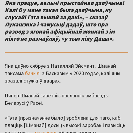
Яна працуе, вельмі прыстойная дзяўчына!
Калі б у мяне такая была дзяўчына, ну
слухай! Гэта вышэй за дах!», – сказаў
Лукашэнка і чамусьці дадаў, што пра
развод з ягонай афіцыйнай жонкай з ім
ніхто не размаўляў, «у тым ліку Даша».
Яна даўно сябруе з Наталляй Эйсмант. Шманай
таксама
бачылі
з Баскавым у 2020 годзе, калі яны
зразалі стужкі ў дварах.
Цяпер Шманай саветнік-пасланнік амбасады
Беларусі ў Расеі.
«Гэта [прызначэнне было] зроблена для таго, каб
плаціць [Шманай] досыць высокі заробак і павысіць
яе статус», –
распавялі
«Бюро» крыніцы.