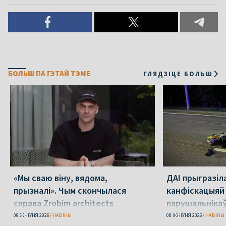
БОЛЬШ ПА ГЭТАЙ ТЭМЕ
ГЛЯДЗІЦЕ БОЛЬШ
«Мы сваю віну, вядома,
ДАІ прыгразіл
прызналі». Чым скончылася
канфіскацыяй
справа Zrobim architects
парушальніка
дронамі
08 ЖНІЎНЯ 2026
НАВІНЫ
08 ЖНІЎНЯ 2026
НАВІНЫ