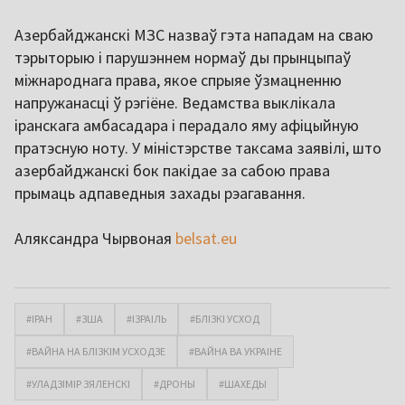
Азербайджанскі МЗС назваў гэта нападам на сваю
тэрыторыю і парушэннем нормаў ды прынцыпаў
міжнароднага права, якое спрыяе ўзмацненню
напружанасці ў рэгіёне. Ведамства выклікала
іранскага амбасадара і перадало яму афіцыйную
пратэсную ноту. У міністэрстве таксама заявілі, што
азербайджанскі бок пакідае за сабою права
прымаць адпаведныя захады рэагавання.
Аляксандра Чырвоная
belsat.eu
#ІРАН
#ЗША
#ІЗРАІЛЬ
#БЛІЗКІ УСХОД
#ВАЙНА НА БЛІЗКІМ УСХОДЗЕ
#ВАЙНА ВА УКРАІНЕ
#УЛАДЗІМІР ЗЯЛЕНСКІ
#ДРОНЫ
#ШАХЕДЫ