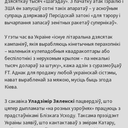
дзясяткаў тысяч «Шагэдаў». З пачатку атак Ізраілю і
ЗША ён запусціў сотні такіх апаратаў – у асноўным
супраць дзяржаваў Персідскай затокі «для тэрору і
вычарпання запасаў зенітных ракетаў супернікаў».
У гэты час ва Украіне «існуе літаральна дзясятак
кампаніяў, якія вырабляюць кінетычныя перахопнікі
– маленькія кулепадобныя квадракоптары або
беспілотнікі з нерухомым крылом – па некалькі
тысяч долараў за штуку», кажа адзін з суразмоўцаў
FT. Аднак для продажу любой украінскай сістэмы,
нават вырабленай за мяжою, мусіць быць згода
Кіева.
3 сакавіка
Уладзімір Зяленскі
пацвердзіў, што
цяпер дыпламаты «на розных узроўнях» працуюць з
прадстаўнікамі Блізкага Усходу. Таксама прэзідэнт
Украіны заявіў, што кантактаваў з эмірам Катару,