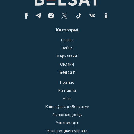
Катэгорыі
Навіны
Вайна
Меркаванні
Онлайн
Белсат
Пра нас
Кантакты
Місія
Каштоўнасці «Белсату»
Як нас глядзець
Узнагароды
Міжнародная супраца