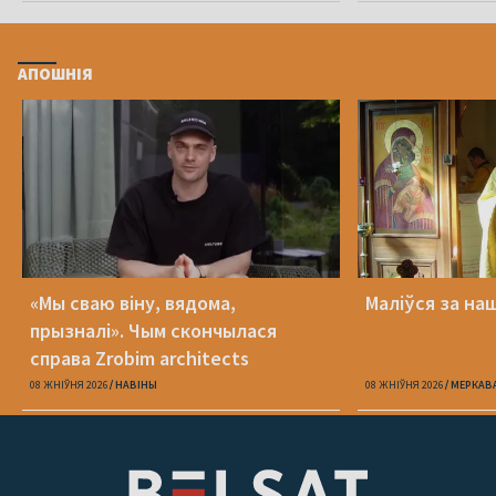
АПОШНІЯ
«Мы сваю віну, вядома,
Маліўся за на
прызналі». Чым скончылася
справа Zrobim architects
08 ЖНІЎНЯ 2026
НАВІНЫ
08 ЖНІЎНЯ 2026
МЕРКАВ