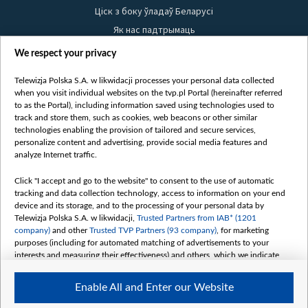
Ціск з боку ўладаў Беларусі
Як нас падтрымаць
Правілы выкарыстання матэрыялаў
We respect your privacy
Інфармацыя аб адпраўніку
Telewizja Polska S.A. w likwidacji processes your personal data collected
Бяспека
when you visit individual websites on the tvp.pl Portal (hereinafter referred
Youtube
to as the Portal), including information saved using technologies used to
track and store them, such as cookies, web beacons or other similar
Белсат news
technologies enabling the provision of tailored and secure services,
personalize content and advertising, provide social media features and
Белсат Shorts
analyze Internet traffic.
Белсат Life
Click "I accept and go to the website" to consent to the use of automatic
Жэстачайшы мульт
tracking and data collection technology, access to information on your end
Belsat English
device and its storage, and to the processing of your personal data by
Telewizja Polska S.A. w likwidacji,
Trusted Partners from IAB* (1201
Biełsat PL
company)
and other
Trusted TVP Partners (93 company)
, for marketing
Белсат Now
purposes (including for automated matching of advertisements to your
interests and measuring their effectiveness) and others, which we indicate
Белсат History
below.
Белсат Music
Enable All and Enter our Website
The purposes of processing your data by TVP S.A. w likwidacji are as
Белсат Doc
follows: