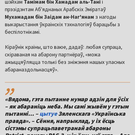
шэйхам
Тамімам бін Хамадам аль-Тані
і
прэзідэнтам Аб'яднаных Арабскіх Эміратаў
Мухамадам бін Заідам ан-Наг'янам
з нагоды
выкарыстання ўкраінскіх тэхналогіяў барацьбы з
беспілотнікамі.
Кіраўнік краіны, што ваюе, дадаў: любая супраца,
скіраваная на абарону партнёраў, «можа
ажыццяўляцца толькі без зніжэння нашых уласных
абараназдольнасцяў».
,,
«Вядома, гэта пытанне нумар адзін для ўсіх
– як абараніць неба. Мы самі жывём у гэтым
пытанні… –
цытуе
Зяленскага «Українська
правда». – Сёння, напрыклад, у іх ёсць
сістэмы супрацьпаветранай абароны