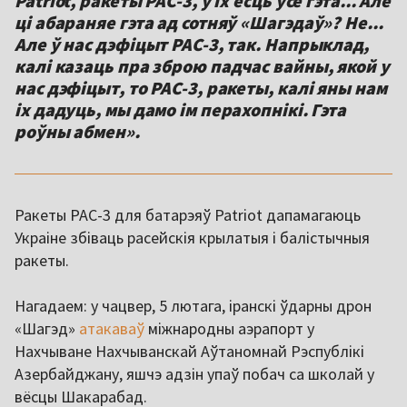
Patriot, ракеты PAC-3, у іх ёсць усё гэта... Але
ці абараняе гэта ад сотняў «Шагэдаў»? Не...
Але ў нас дэфіцыт PAC-3, так. Напрыклад,
калі казаць пра зброю падчас вайны, якой у
нас дэфіцыт, то PAC-3, ракеты, калі яны нам
іх дадуць, мы дамо ім перахопнікі. Гэта
роўны абмен».
Ракеты PAC-3 для батарэяў Patriot дапамагаюць
Украіне збіваць расейскія крылатыя і балістычныя
ракеты.
Нагадаем: у чацвер, 5 лютага, іранскі ўдарны дрон
«Шагэд»
атакаваў
міжнародны аэрапорт у
Нахчыване Нахчыванскай Аўтаномнай Рэспублікі
Азербайджану, яшчэ адзін упаў побач са школай у
вёсцы Шакарабад.