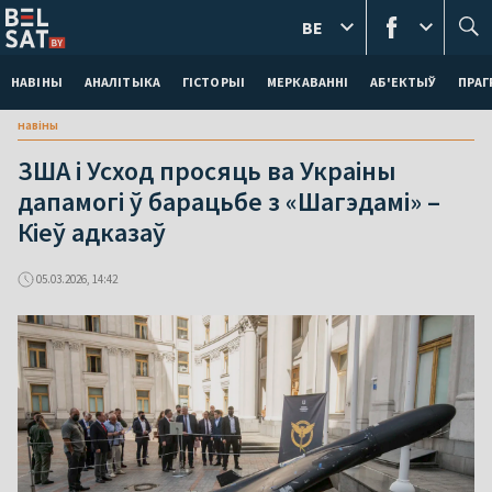
BE
НАВІНЫ
АНАЛІТЫКА
ГІСТОРЫІ
МЕРКАВАННI
АБ'ЕКТЫЎ
ПРАГ
навіны
ЗША і Усход просяць ва Украіны
дапамогі ў барацьбе з «Шагэдамі» –
Кіеў адказаў
05.03.2026, 14:42