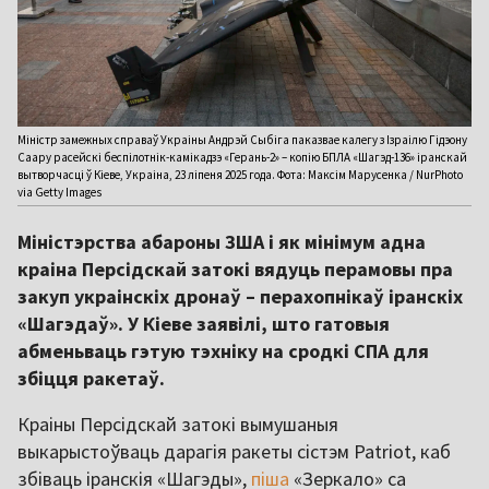
Міністр замежных справаў Украіны Андрэй Сыбіга паказвае калегу з Ізраілю Гідэону
Саару расейскі беспілотнік-камікадзэ «Герань-2» – копію БПЛА «Шагэд-136» іранскай
вытворчасці ў Кіеве, Украіна, 23 ліпеня 2025 года. Фота: Максім Марусенка / NurPhoto
via Getty Images
Міністэрства абароны ЗША і як мінімум адна
краіна Персідскай затокі вядуць перамовы пра
закуп украінскіх дронаў – перахопнікаў іранскіх
«Шагэдаў». У Кіеве заявілі, што гатовыя
абменьваць гэтую тэхніку на сродкі СПА для
збіцця ракетаў.
Краіны Персідскай затокі вымушаныя
выкарыстоўваць дарагія ракеты сістэм Patriot, каб
збіваць іранскія «Шагэды»,
піша
«Зеркало» са