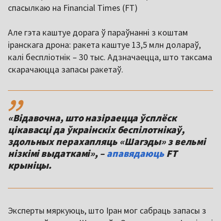
спасылкаю на Financial Times (FT)
Але гэта каштуе дорага ў параўнанні з коштам
іранскага дрона: ракета каштуе 13,5 млн долараў,
калі беспліотнік – 30 тыс. Адзначаецца, што таксама
скарачаюцца запасы ракетаў.
,,
«Відавочна, што назіраецца ўсплёск
цікавасці да ўкраінскіх беспілотнікаў,
здольных перахапляць «Шагэды» з вельмі
нізкімі выдаткамі», –
апавядаюць
FT
крыніцы.
Эксперты мяркуюць, што Іран мог сабраць запасы з