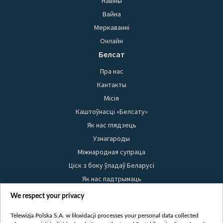
Навіны
Вайна
Меркаванні
Онлайн
Белсат
Пра нас
Кантакты
Місія
Каштоўнасці «Белсату»
Як нас глядзець
Узнагароды
Міжнародная супраца
Ціск з боку ўладаў Беларусі
Як нас падтрымаць
Правілы выкарыстання матэрыялаў
We respect your privacy
Інфармацыя аб адпраўніку
Telewizja Polska S.A. w likwidacji processes your personal data collected
Бяспека