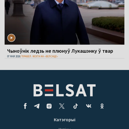
Чыноўнік ледзь не плюнуў Лукашэнку ў твар
07 МАЯ 2026
ПРАБЕЛ. NEXTA НА «БЕЛСАЦЕ»
Катэгорыі