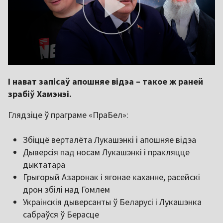
І нават запісаў апошняе відэа – такое ж раней
зрабіў Хамэнэі.
Глядзіце ў праграме «ПраБел»:
Збіццё верталёта Лукашэнкі і апошняе відэа
Дыверсія пад носам Лукашэнкі і пракляцце
дыктатара
Грыгорый Азаронак і ягонае каханне, расейскі
дрон збілі над Гомлем
Украінскія дыверсанты ў Беларусі і Лукашэнка
сабраўся ў Берасце