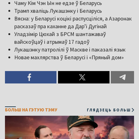
Чаму Кім Чэн Ын не едзе ў Беларусь
Трамп хваліць Лукашэнку і Беларусь
Вясна: у Беларусі коцікі распусціліся, а Азаронак
расказаў пра каханне да Дар’і Дугінай
Уладзімір Цюхай з БРСМ шантажаваў
вайскоўцаў і атрымаў 17 гадоў
Лукашэнку патролілі ў Маскве і паказалі язык
Новае махлярства ў Беларусі і «Пряный дом»
БОЛЬШ НА ГЭТУЮ ТЭМУ
ГЛЯДЗЕЦЬ БОЛЬШ