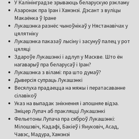
У Калінінградзе зрываюць беларускую рэкламу
Азаронак пра Іран і Хамэнэі. Дэсант з вуліцы
Макаёнка ў Іране
Лукашэнка разнёс чыноўнікаў у Нястанавічах у
цялятніку
Лукашэнка паказаў лысіну і засунуў палец у рот
цяляці
Здароўе Лукашэнкі і адлуп у Маскве. Што ён
нагаварыў пра беларусаў і Іран?
Лукашэнка з віламі: пра што думаў?
Дыверсія супраць Лукашэнкі
Весялуха прадаецца на мяжы і ператасаванне
сілавікоў
Указ на выпадак знікнення і апошняе відэа.
Зміцер Лупач аб пракляцці Лукашэнкі
Фельетоны Лупача пра сяброў Лукашэнкі:
Мілошэвіч, Кадафі, Бакіеў і Януковіч, Асад,
Чавэс, Мадура, Хамэнэі