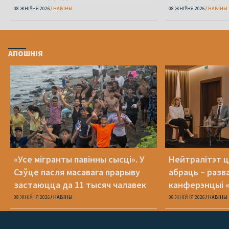
08 ЖНІЎНЯ 2026
НАВІНЫ
08 ЖНІЎНЯ 2026
НАВІНЫ
АПОШНІЯ
«Усе мігранты павінны сысці». У
Нейтралітэт ц
Сэўце пасля масавага прарыву
абраць – разв
застаюцца да 11 тысяч чалавек
канферэнцыі 
08 ЖНІЎНЯ 2026
НАВІНЫ
08 ЖНІЎНЯ 2026
НАВІНЫ