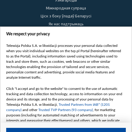
Узнагароды
Міжнародная супраца
Ціск з боку ўладаў Беларусі
Як нас падтрымаць
Правілы выкарыстання матэрыялаў
We respect your privacy
Інфармацыя аб адпраўніку
Telewizja Polska S.A. w likwidacji processes your personal data collected
Бяспека
when you visit individual websites on the tvp.pl Portal (hereinafter referred
Youtube
to as the Portal), including information saved using technologies used to
track and store them, such as cookies, web beacons or other similar
Белсат news
technologies enabling the provision of tailored and secure services,
personalize content and advertising, provide social media features and
Белсат Shorts
analyze Internet traffic.
Белсат Life
Click "I accept and go to the website" to consent to the use of automatic
Жэстачайшы мульт
tracking and data collection technology, access to information on your end
Belsat English
device and its storage, and to the processing of your personal data by
Telewizja Polska S.A. w likwidacji,
Trusted Partners from IAB* (1201
Biełsat PL
company)
and other
Trusted TVP Partners (93 company)
, for marketing
Белсат Now
purposes (including for automated matching of advertisements to your
interests and measuring their effectiveness) and others, which we indicate
Белсат History
below.
Белсат Music