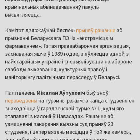
крымінальных абвінавачванняў пакуль
высвятляецца.
Камітэт дзяржаўнай бяспекі
прыняў рашэнне
аб
прызнанні Беларускага ПЭНа «экстрэмісцкім
фармаваннем». Гэтая праваабарончая арганізацыя,
заснаваная яшчэ ў 1989 годзе, з'яўляецца адной з
найстарэйшых у краіне і спецыялізуецца на абароне
свабоды выказвання, культурных правоў і
маніторынгу палітычнага пераследу ў Беларусі.
Палітвязень
Мікалай Аўтуховіч
быў зноў
пераведзены
на турэмны рэжым: з канца студзеня ён
знаходзіцца ў гарадзенскай турме № 1, куды яго
этапавалі з калоніі ў Навасадах. Рашэнне аб
узмацненні пакарання выязны суд прыняў 23
студзеня, і цяпер вязень месціцца ў той жа камеры,
дзе адбываў тэрмін да мінулага пераводу.