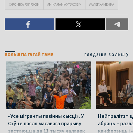
#ХРОНІКА РЭПРЭСІЙ
#МІКАЛАЙ АЎТУХОВІЧ
#АЛЕГ ХАМЕНКА
БОЛЬШ ПА ГЭТАЙ ТЭМЕ
ГЛЯДЗІЦЕ БОЛЬШ
«Усе мігранты павінны сысці». У
Нейтралітэт ц
Сэўце пасля масавага прарыву
абраць – разв
застаюцца да 11 тысяч чалавек
канферэнцыі 