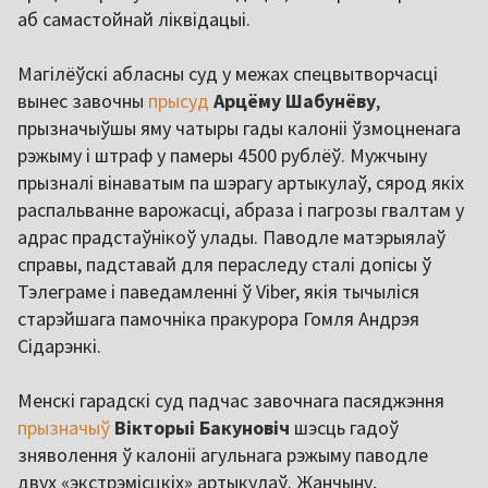
аб самастойнай ліквідацыі.
Магілёўскі абласны суд у межах спецвытворчасці
вынес завочны
прысуд
Арцёму Шабунёву
,
прызначыўшы яму чатыры гады калоніі ўзмоцненага
рэжыму і штраф у памеры 4500 рублёў. Мужчыну
прызналі вінаватым па шэрагу артыкулаў, сярод якіх
распальванне варожасці, абраза і пагрозы гвалтам у
адрас прадстаўнікоў улады. Паводле матэрыялаў
справы, падставай для пераследу сталі допісы ў
Тэлеграме і паведамленні ў Viber, якія тычыліся
старэйшага памочніка пракурора Гомля Андрэя
Сідарэнкі.
Менскі гарадскі суд падчас завочнага пасяджэння
прызначыў
Вікторыі Бакуновіч
шэсць гадоў
зняволення ў калоніі агульнага рэжыму паводле
двух «экстрэмісцкіх» артыкулаў. Жанчыну,