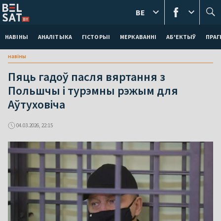
BE
НАВІНЫ
АНАЛІТЫКА
ГІСТОРЫІ
МЕРКАВАННI
АБ'ЕКТЫЎ
ПРАГ
навіны
Пяць гадоў пасля вяртання з
Польшчы і турэмны рэжым для
Аўтуховіча
04.03.2026, 22:15