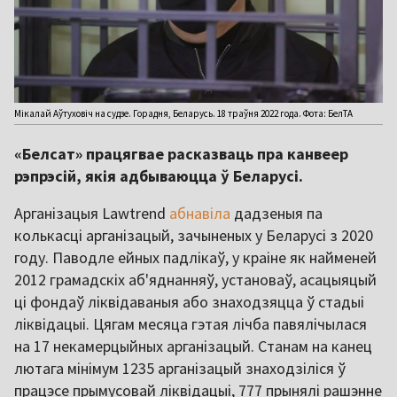
Мікалай Аўтуховіч на судзе. Горадня, Беларусь. 18 траўня 2022 года. Фота: БелТА
«Белсат» працягвае расказваць пра канвеер
рэпрэсій, якія адбываюцца ў Беларусі.
Арганізацыя Lawtrend
абнавіла
дадзеныя па
колькасці арганізацый, зачыненых у Беларусі з 2020
году. Паводле ейных падлікаў, у краіне як найменей
2012 грамадскіх аб'яднанняў, установаў, асацыяцый
ці фондаў ліквідаваныя або знаходзяцца ў стадыі
ліквідацыі. Цягам месяца гэтая лічба павялічылася
на 17 некамерцыйных арганізацый. Станам на канец
лютага мінімум 1235 арганізацый знаходзіліся ў
працэсе прымусовай ліквідацыі, 777 прынялі рашэнне