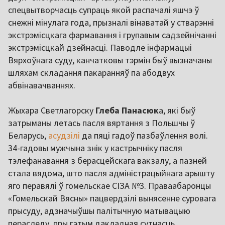
спецвытворчасць супраць якой распачалі яшчэ ў
снежні мінулага года, прызналі вінаватай у стварэнні
экстрэмісцкага фармавання і групавым садзейнічанні
экстрэмісцкай дзейнасці. Паводле інфармацыі
Вярхоўнага суду, канчатковы тэрмін быў вызначаны
шляхам складання пакаранняў па абодвух
абвінавачваннях.
Жыхара Светлагорску
Глеба Панасюк
а, які быў
затрыманы летась пасля вяртання з Польшчы ў
Беларусь,
асудзілі
да пяці гадоў пазбаўлення волі.
34-гадовы мужчына знік у кастрычніку пасля
тэлефанавання з берасцейскага вакзалу, а пазней
стала вядома, што пасля адміністрацыйнага арышту
яго перавялі ў гомельскае СІЗА №3. Праваабаронцы
«Гомельскай Вясны» пацвердзілі вынясенне суровага
прысуду, адзначыўшы палітычную матывацыю
пераследу, пры гэтым дакладная сутнасць