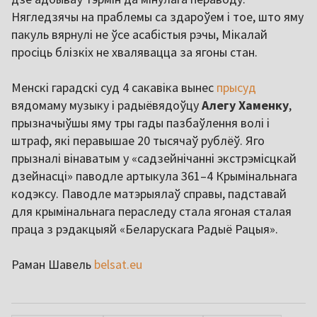
Нягледзячы на праблемы са здароўем і тое, што яму
пакуль вярнулі не ўсе асабістыя рэчы, Мікалай
просіць блізкіх не хвалявацца за ягоны стан.
Менскі гарадскі суд 4 сакавіка вынес
прысуд
вядомаму музыку і радыёвядоўцу
Алегу Хаменку
,
прызначыўшы яму тры гады пазбаўлення волі і
штраф, які перавышае 20 тысячаў рублёў. Яго
прызналі вінаватым у «садзейнічанні экстрэмісцкай
дзейнасці» паводле артыкула 361–4 Крымінальнага
кодэксу. Паводле матэрыялаў справы, падставай
для крымінальнага пераследу стала ягоная сталая
праца з рэдакцыяй «Беларускага Радыё Рацыя».
Раман Шавель
belsat.eu