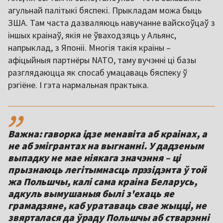
агульнай палітыкі бяспекі. Прыкладам можа быць
ЗША. Там часта дазваляюць навучанне вайскоўцаў з
іншых краінаў, якія не ўваходзяць у Альянс,
напрыклад, з Японіі. Многія такія краіны –
афіцыйныя партнёры NATO, таму вучэнні ці базы
разглядаюцца як спосаб умацаваць бяспеку ў
рэгіёне. І гэта нармальная практыка.
,,
Важна: гаворка ідзе менавіта аб краінах, а
не аб эмігрантах на выгнанні. У дадзеным
выпадку не мае ніякага значэння – ці
прызнаюць легітымнасць прэзідэнта ў той
жа Польшчы, калі сама краіна Беларусь,
адкуль вымушаныя былі з'ехаць яе
грамадзяне, каб уратаваць свае жыцці, не
звярталася да ўраду Польшчы аб стварэнні