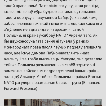
такой прапановы? Па вялікім рахунку, якая розніца,
колькі мільёнаў еўра будзе каштаваць утрыманне
такога корпусу з навучаннем байцоў, іх заробкамі,
забеспячэннем тэхнікай і многім іншым, калі само яго
зʼяўленне не адпавядае інтарэсам ні самой
Польшчы, ні краінаў-сябраў NATO? Акрамя таго, як
бы двухсэнсоўна гэта сёння ні гучала ў рамках
міжнароднага права пасля пэўных падзеяў апошняга
часу, але існуе дамова Паўночнаатлянтычнага
альянсу. І яе трэба выконваць. Увогуле, яна дазваляе
той жа Польшчы размяшчаць на сваёй тэрыторыі
замежныя вайсковыя падраздзяленні іншых краін –
чальцоў Альянсу. У той жа Польшчы і краінах Балтыі
NATO рэгулярна размяшчае баявыя групы (Enhanced
Forward Presence).