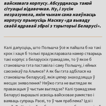
вайсковага корпусу. Абсурднасць такой
сітуацыі відавочная. Ну, і зусім
незразумела, якім чынам сама наяўнасць
корпусу прымусіць Маскву «да вываду
сваёй ядравай зброі з тэрыторыі Беларусі».
Калі дапусціць, што Польшча ўсё ж пайшла б на такі
крок і хаця б толькі прадэкларавала намер стварыць
такі корпус з беларускіх грамадзян, то ў якое б
становішча гэта паставіла і саму Польшчу, і ейных
саюзнікаў па Альянсе? А як бы гэта адбілася на
становішчы беларусаў, якія цяпер знаходзяцца ў
месцах зняволення? Няўжо гэта не выглядае як
правакацыя ў чыстым выглядзе? Калі грамадзяне
Беларусі вырашылі асвоіць вайсковае рамяство і
ваяваць супраць Расеі, то ў чым праблема? Ідзі і