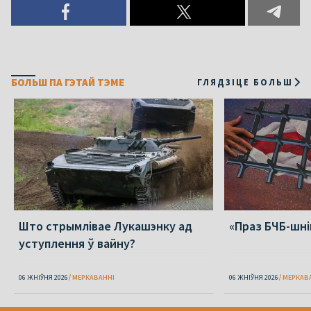
БОЛЬШ ПА ГЭТАЙ ТЭМЕ
ГЛЯДЗІЦЕ БОЛЬШ
Што стрымлівае Лукашэнку ад
«Праз БЧБ-шні
уступлення ў вайну?
06 ЖНІЎНЯ 2026
МЕРКАВАННI
06 ЖНІЎНЯ 2026
МЕРКАВ