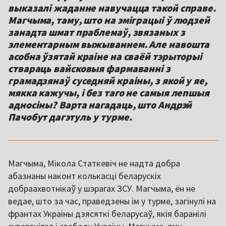
выказалі жаданне навучацца такой справе.
Магчыма, таму, што на эміграцыі ў людзей
занадта шмат праблемаў, звязаных з
элементарным выжываннем. Але навошта
асобна ўзятай краіне на сваёй тэрыторыі
ствараць вайсковыя фармаванні з
грамадзянаў суседняй краіны, з якой у яе,
мякка кажучы, і без таго не самыя лепшыя
адносіны? Варта нагадаць, што Андрэй
Пачобут дагэтуль у турме.
Магчыма, Мікола Статкевіч не надта добра
абазнаны наконт колькасці беларускіх
добраахвотнікаў у шэрагах ЗСУ. Магчыма, ён не
ведае, што за час, праведзены ім у турме, загінулі на
франтах Украіны дзясяткі беларусаў, якія баранілі