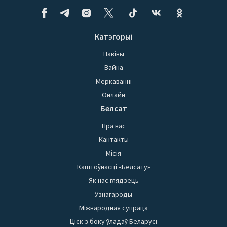
Катэгорыі
Навіны
Вайна
Меркаванні
Онлайн
Белсат
Пра нас
Кантакты
Місія
Каштоўнасці «Белсату»
Як нас глядзець
Узнагароды
Міжнародная супраца
Ціск з боку ўладаў Беларусі