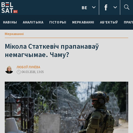
BE
НАВІНЫ
АНАЛІТЫКА
ГІСТОРЫІ
МЕРКАВАННI
АБ'ЕКТЫЎ
ПРАГ
Меркаваннi
Мікола Статкевіч прапанаваў
немагчымае. Чаму?
ЛЮБОЎ ЛУНЁВА
04.03.2026, 13:05