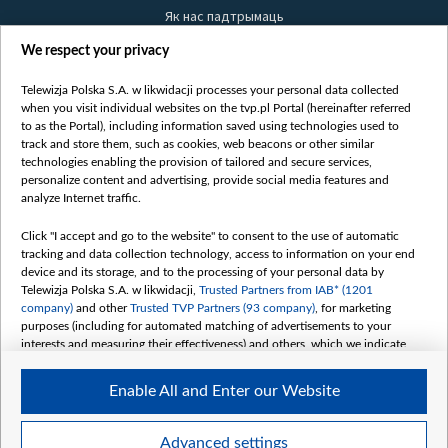
Як нас падтрымаць
Правілы выкарыстання матэрыялаў
We respect your privacy
Інфармацыя аб адпраўніку
Telewizja Polska S.A. w likwidacji processes your personal data collected
Бяспека
when you visit individual websites on the tvp.pl Portal (hereinafter referred
Youtube
to as the Portal), including information saved using technologies used to
track and store them, such as cookies, web beacons or other similar
Белсат news
technologies enabling the provision of tailored and secure services,
personalize content and advertising, provide social media features and
Белсат Shorts
analyze Internet traffic.
Белсат Life
Жэстачайшы мульт
Click "I accept and go to the website" to consent to the use of automatic
tracking and data collection technology, access to information on your end
Belsat English
device and its storage, and to the processing of your personal data by
Biełsat PL
Telewizja Polska S.A. w likwidacji,
Trusted Partners from IAB* (1201
company)
and other
Trusted TVP Partners (93 company)
, for marketing
Белсат Now
purposes (including for automated matching of advertisements to your
Белсат History
interests and measuring their effectiveness) and others, which we indicate
below.
Белсат Music
Enable All and Enter our Website
Белсат Doc
The purposes of processing your data by TVP S.A. w likwidacji are as
follows:
My consents
Store and/or access information on a device
Advanced settings