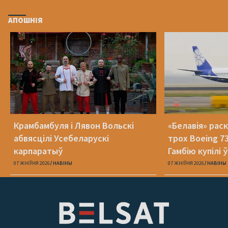
АПОШНІЯ
Крамбамбуля і Лявон Вольскі
«Белавія» рас
абвясцілі Усебеларускі
трох Boeing 73
карпаратыў
Гамбію купілі 
07 ЖНІЎНЯ 2026
НАВІНЫ
07 ЖНІЎНЯ 2026
НАВІНЫ