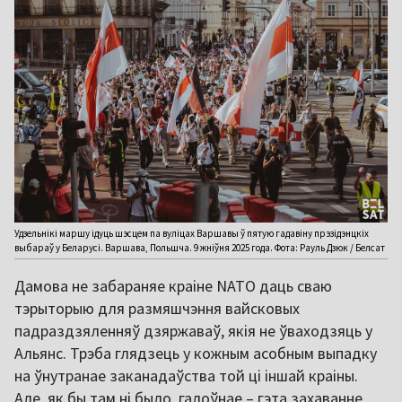
Удзельнікі маршу ідуць шэсцем па вуліцах Варшавы ў пятую гадавіну прэзідэнцкіх
выбараў у Беларусі. Варшава, Польшча. 9 жніўня 2025 года. Фота: Рауль Дзюк / Белсат
Дамова не забараняе краіне NATO даць сваю
тэрыторыю для размяшчэння вайсковых
падраздзяленняў дзяржаваў, якія не ўваходзяць у
Альянс. Трэба глядзець у кожным асобным выпадку
на ўнутранае заканадаўства той ці іншай краіны.
Але, як бы там ні было, галоўнае – гэта захаванне