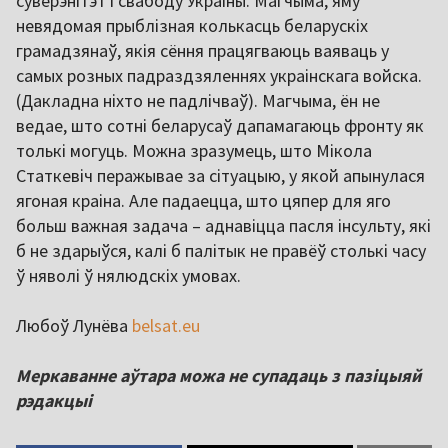
суверэнітэт і свабоду Украіны. Магчыма, яму
невядомая прыблізная колькасць беларускіх
грамадзянаў, якія сёння працягваюць ваяваць у
самых розных падраздзяленнях украінскага войска.
(Дакладна ніхто не падлічваў). Магчыма, ён не
ведае, што сотні беларусаў дапамагаюць фронту як
толькі могуць. Можна зразумець, што Мікола
Статкевіч перажывае за сітуацыю, у якой апынулася
ягоная краіна. Але падаецца, што цяпер для яго
больш важная задача – аднавіцца пасля інсульту, які
б не здарыўся, калі б палітык не правёў столькі часу
ў няволі ў нялюдскіх умовах.
Любоў Лунёва
belsat.eu
Меркаванне аўтара можа не супадаць з пазіцыяй
рэдакцыі