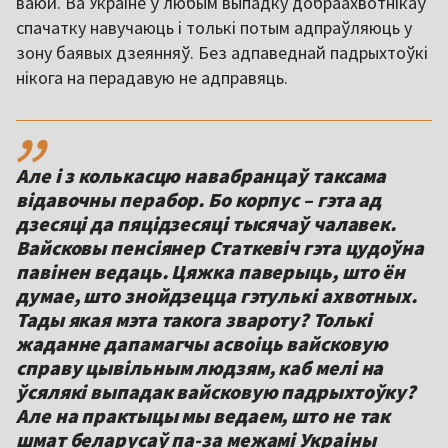
ваюй. Ва Украіне ў любым выпадку добраахвотнікаў
спачатку навучаюць і толькі потым адпраўляюць у
зону баявых дзеянняў. Без адпаведнай падрыхтоўкі
нікога на перадавую не адправяць.
,,
Але і з колькасцю навабранцаў таксама
відавочны перабор. Бо корпус – гэта ад
дзесяці да пяцідзесяці тысячаў чалавек.
Вайсковы пенсіянер Статкевіч гэта цудоўна
павінен ведаць. Цяжка паверыць, што ён
думае, што знойдзецца гэтулькі ахвотных.
Тады якая мэта такога звароту? Толькі
жаданне дапамагчы асвоіць вайсковую
справу цывільным людзям, каб мелі на
ўсялякі выпадак вайсковую падрыхтоўку?
Але на практыцы мы ведаем, што не так
шмат беларусаў па-за межамі Украіны