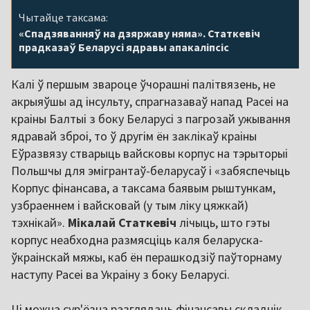
Чытайце таксама:
«Спадзяванняў на дзяржаву няма». Статкевіч
прадказаў Беларусі ядравы апакаліпсіс
Калі ў першым звароце ўчорашні палітвязень, не
акрыяўшы ад інсульту, спрагназаваў напад Расеі на
краіны Балтыі з боку Беларусі з пагрозай ужывання
ядравай зброі, то ў другім ён заклікаў краіны
Еўразвязу стварыць вайсковы корпус на тэрыторыі
Польшчы для эмігрантаў-беларусаў і «забяспечыць
Корпус фінансава, а таксама баявым рыштункам,
узбраеннем і вайсковай (у тым ліку цяжкай)
тэхнікай».
Мікалай Статкевіч
лічыць, што гэты
корпус неабходна размясціць каля беларуска-
ўкраінскай мяжы, каб ён перашкодзіў паўторнаму
наступу Расеі ва Украіну з боку Беларусі.
Ці можна сур'ёзна разглядаць фінансавы складнік