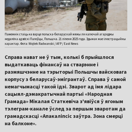
Памежнік стаіць на варце польска-беларускай мяжы ля калючай агароджы
недалёка ад вёскі Палоўцы, Польшча. 21 ліпеня 2025 года. Здымак мае ілюстрацыйны
характар. Фота: Wojtek Radwanski / AFP / East News
Справа нават не ў тым, колькі б прыйшлося
выдаткаваць фінансаў на стварэнне і
размяшчэнне на тэрыторыі Польшчы вайсковага
корпусу з беларусаў-эмігрантаў. Справа ў самой
немагчымасці такой ідэі. Зварот ад імя лідара
сацыял-дэмакратычнай партыі «Народная
Грамада» Мікалая Статкевіча з'явіўся ў ягоным
тэлеграм-канале ўслед за першым зваротам да
грамадскасці «Апакаліпсіс заўтра. Зона смерці
на балконе».