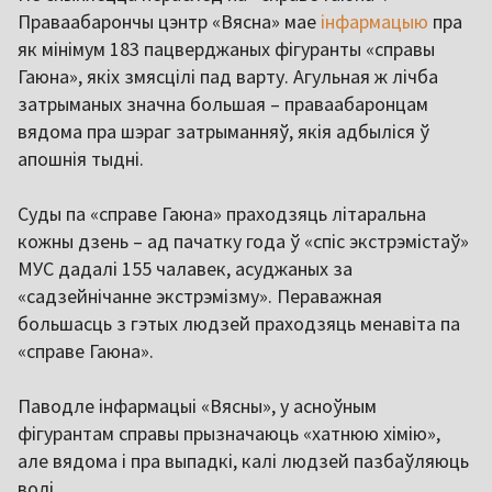
Праваабарончы цэнтр «Вясна» мае
інфармацыю
пра
як мінімум 183 пацверджаных фігуранты «справы
Гаюна», якіх змясцілі пад варту. Агульная ж лічба
затрыманых значна большая – праваабаронцам
вядома пра шэраг затрыманняў, якія адбыліся ў
апошнія тыдні.
Суды па «справе Гаюна» праходзяць літаральна
кожны дзень – ад пачатку года ў «спіс экстрэмістаў»
МУС дадалі 155 чалавек, асуджаных за
«садзейнічанне экстрэмізму». Пераважная
большасць з гэтых людзей праходзяць менавіта па
«справе Гаюна».
Паводле інфармацыі «Вясны», у асноўным
фігурантам справы прызначаюць «хатнюю хімію»,
але вядома і пра выпадкі, калі людзей пазбаўляюць
волі.