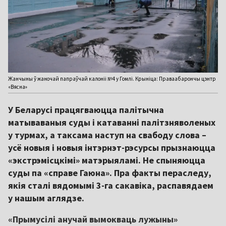
Жанчыны ў жаночай папраўчай калоніі №4 у Гомлі. Крыніца: Праваабарончы цэнтр
«Вясна»
У Беларусі працягваюцца палітычна
матываваныя суды і катаванні палітзняволеных
у турмах, а таксама наступ на свабоду слова –
усё новыя і новыя інтэрнэт-рэсурсы прызнаюцца
«экстрэмісцкімі» матэрыяламі. Не спыняюцца
суды па «справе Гаюна». Пра факты пераследу,
якія сталі вядомымі 3-га сакавіка, распавядаем
у нашым аглядзе.
«Прымусілі анучай вымокваць лужыны»