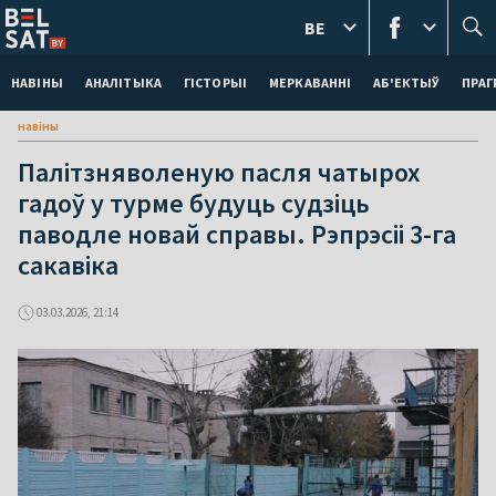
BE
НАВІНЫ
АНАЛІТЫКА
ГІСТОРЫІ
МЕРКАВАННI
АБ'ЕКТЫЎ
ПРАГ
навіны
Палітзняволеную пасля чатырох
гадоў у турме будуць судзіць
паводле новай справы. Рэпрэсіі 3-га
сакавіка
03.03.2026, 21:14