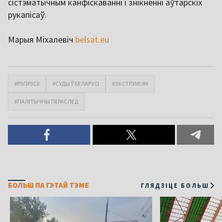
сістэматычным канфіскаванні і знікненні аўтарскіх
рукапісаў.
Марыя Міхалевіч
belsat.eu
#РЭПРЭСІІ
#СУДЫ Ў БЕЛАРУСІ
#ЭКСТРЭМІЗМ
#ПАЛІТЫЧНЫ ПЕРАСЛЕД
БОЛЬШ ПА ГЭТАЙ ТЭМЕ
ГЛЯДЗІЦЕ БОЛЬШ