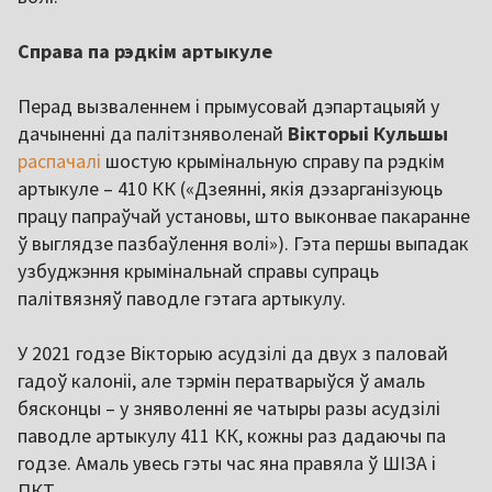
Справа па рэдкім артыкуле
Перад вызваленнем і прымусовай дэпартацыяй у
дачыненні да палітзняволенай
Вікторыі Кульшы
распачалі
шостую крымінальную справу па рэдкім
артыкуле – 410 КК («Дзеянні, якія дэзарганізуюць
працу папраўчай установы, што выконвае пакаранне
ў выглядзе пазбаўлення волі»). Гэта першы выпадак
узбуджэння крымінальнай справы супраць
палітвязняў паводле гэтага артыкулу.
У 2021 годзе Вікторыю асудзілі да двух з паловай
гадоў калоніі, але тэрмін ператварыўся ў амаль
бясконцы – у зняволенні яе чатыры разы асудзілі
паводле артыкулу 411 КК, кожны раз дадаючы па
годзе. Амаль увесь гэты час яна правяла ў ШІЗА і
ПКТ.