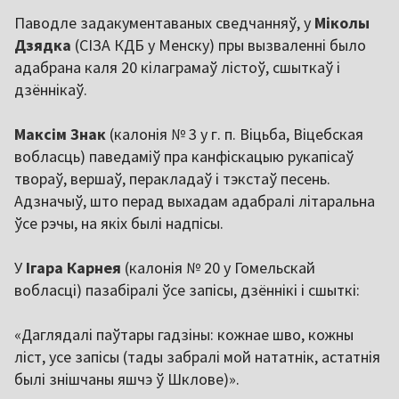
Паводле задакументаваных сведчанняў, у
Міколы
Дзядка
(СІЗА КДБ у Менску) пры вызваленні было
адабрана каля 20 кілаграмаў лістоў, сшыткаў і
дзённікаў.
Максім Знак
(калонія № 3 у г. п. Віцьба, Віцебская
вобласць) паведаміў пра канфіскацыю рукапісаў
твораў, вершаў, перакладаў і тэкстаў песень.
Адзначыў, што перад выхадам адабралі літаральна
ўсе рэчы, на якіх былі надпісы.
У
Ігара Карнея
(калонія № 20 у Гомельскай
вобласці) пазабіралі ўсе запісы, дзённікі і сшыткі:
«Даглядалі паўтары гадзіны: кожнае шво, кожны
ліст, усе запісы (тады забралі мой нататнік, астатнія
былі знішчаны яшчэ ў Шклове)».