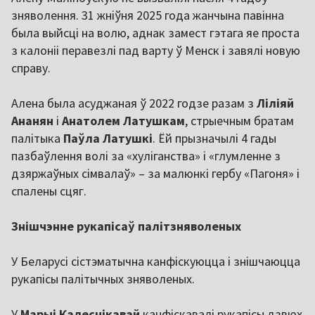
зняволення. 31 жніўня 2025 года жанчына павінна
была выйсці на волю, аднак замест гэтага яе проста
з калоніі перавезлі пад варту ў Менск і завялі новую
справу.
Алена была асуджаная ў 2022 годзе разам з
Ліліяй
Ананян
і
Анатолем Латушкам
, стрыечным братам
палітыка
Паўла Латушкі
. Ёй прызначылі 4 гады
пазбаўлення волі за «хуліганства» і «глумленне з
дзяржаўных сімвалаў» – за малюнкі гербу «Пагоня» і
спалены сцяг.
Знішчэнне рукапісаў палітзняволеных
У Беларусі сістэматычна канфіскуюцца і знішчаюцца
рукапісы палітычных зняволеных.
У
Марыі Калеснікавай
канфіскавалі рукапісы дзвюх