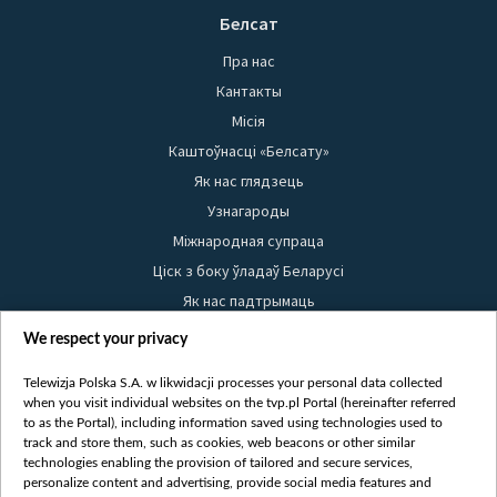
Белсат
Пра нас
Кантакты
Місія
Каштоўнасці «Белсату»
Як нас глядзець
Узнагароды
Міжнародная супраца
Ціск з боку ўладаў Беларусі
Як нас падтрымаць
Правілы выкарыстання матэрыялаў
We respect your privacy
Інфармацыя аб адпраўніку
Telewizja Polska S.A. w likwidacji processes your personal data collected
Бяспека
when you visit individual websites on the tvp.pl Portal (hereinafter referred
Youtube
to as the Portal), including information saved using technologies used to
track and store them, such as cookies, web beacons or other similar
Белсат news
technologies enabling the provision of tailored and secure services,
personalize content and advertising, provide social media features and
Белсат Shorts