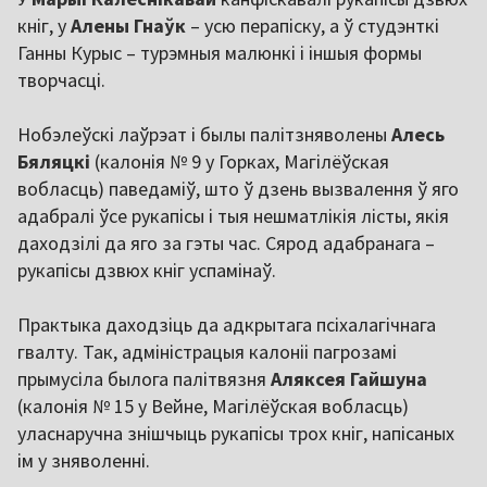
кніг, у
Алены Гнаўк
– усю перапіску, а ў студэнткі
Ганны Курыс – турэмныя малюнкі і іншыя формы
творчасці.
Нобэлеўскі лаўрэат і былы палітзняволены
Алесь
Бяляцкі
(калонія № 9 у Горках, Магілёўская
вобласць) паведаміў, што ў дзень вызвалення ў яго
адабралі ўсе рукапісы і тыя нешматлікія лісты, якія
даходзілі да яго за гэты час. Сярод адабранага –
рукапісы дзвюх кніг успамінаў.
Практыка даходзіць да адкрытага псіхалагічнага
гвалту. Так, адміністрацыя калоніі пагрозамі
прымусіла былога палітвязня
Аляксея Гайшуна
(калонія № 15 у Вейне, Магілёўская вобласць)
уласнаручна знішчыць рукапісы трох кніг, напісаных
ім у зняволенні.