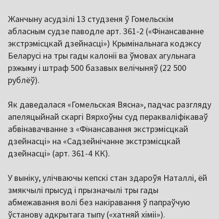
Жанчыну асудзілі 13 студзеня ў Гомельскім
абласным судзе паводле арт. 361-2 («Фінансаванне
экстрэмісцкай дзейнасці») Крымінальнага кодэксу
Беларусі на тры гады калоніі ва ўмовах агульнага
рэжыму і штраф 500 базавых велічыняў (22 500
рублёў).
Як даведалася «Гомельская Вясна», падчас разгляду
апеляцыйнай скаргі Вярхоўны суд перакваліфікаваў
абвінавачванне з «Фінансавання экстрэмісцкай
дзейнасці» на «Садзейнічанне экстрэмісцкай
дзейнасці» (арт. 361-4 КК).
У выніку, улічваючы кепскі стан здароўя Наталлі, ёй
змякчылі прысуд і прызначылі тры гады
абмежавання волі без накіравання ў папраўчую
ўстанову адкрытага тыпу («хатняй хіміі»).