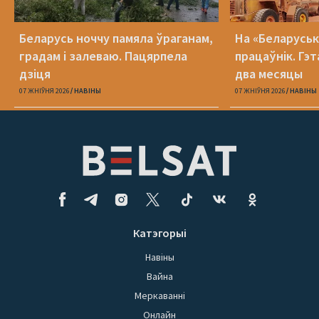
Беларусь ноччу памяла ўраганам,
На «Беларуська
градам і залеваю. Пацярпела
працаўнік. Гэт
дзіця
два месяцы
07 ЖНІЎНЯ 2026
НАВІНЫ
07 ЖНІЎНЯ 2026
НАВІНЫ
Катэгорыі
Навіны
Вайна
Меркаванні
Онлайн