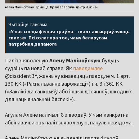
Алена Маліноўская. Крыніца: Праваабарончы цэнтр «Вясна»
Чытайце таксама:
«У нас спецыфічная траўма – гвалт ажыццяўляюць
свае ж». Псіхолаг пра тое, чаму беларусам
патрэбная дапамога
Палітзняволеную
Алену Маліноўскую
будуць
судзіць па новай справе. Як
паведамляе
@dissidentBY, жанчыну вінавацяць паводле ч. 1 арт.
130 КК («Распальванне варожасці») і ч. 3 і 361 КК
(«Заклікі да санкцыяў або іншых дзеянняў, шкодных
для нацыянальнай бяспекі»).
Агулам Алене налічылі 8 эпізодаў. У чым канкрэтна
абвінавачваюць палітзняволеную, пакуль невядома.
Алену Маліноўскую не вызвалілі пасля 4 гадоў