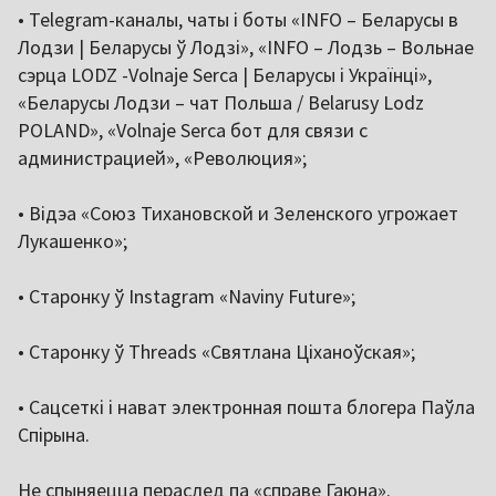
• Telegram-каналы, чаты і боты «INFO – Беларусы в
Лодзи | Беларусы ў Лодзі», «INFO – Лодзь – Вольнае
сэрца LODZ -Volnaje Serca | Беларусы i Украïнці»,
«Беларусы Лодзи – чат Польша / Belarusy Lodz
POLAND», «Volnaje Serca бот для связи с
администрацией», «Революция»;
• Відэа «Союз Тихановской и Зеленского угрожает
Лукашенко»;
• Старонку ў Instagram «Naviny Future»;
• Старонку ў Threads «Святлана Ціханоўская»;
• Сацсеткі і нават электронная пошта блогера Паўла
Спірына.
Не спыняецца пераслед па «справе Гаюна».