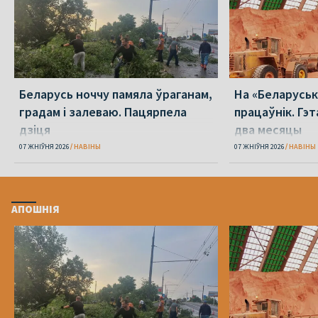
Беларусь ноччу памяла ўраганам,
На «Беларуська
градам і залеваю. Пацярпела
працаўнік. Гэт
дзіця
два месяцы
07 ЖНІЎНЯ 2026
НАВІНЫ
07 ЖНІЎНЯ 2026
НАВІНЫ
АПОШНІЯ