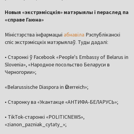
Новыя «экстрэмісцкія» матэрыялы і пераслед па
«справе Гаюна»
Міністэрства інфармацыі
абнавіла
Рэспубліканскі
спіс экстрэмісцкіх матэрыялаў. Туды дадалі:
• Старонкі ў Facebook «People's Embassy of Belarus in
Slovenia», «Народное посольство Беларуси в
Черногории»;
«Belarussische Diaspora in Ӧsterreich»;
• Старонку ва «Укантакце «АНТИФА-БЕЛАРУСЬ»;
• TikTok-старонкі «POLITICNEWS»,
«zianon_pazniak_cytaty_»;