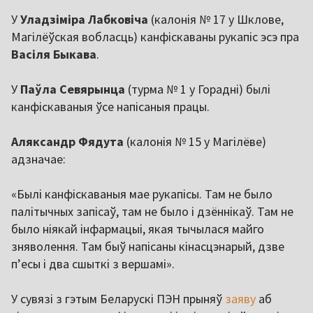
У
Уладзіміра Лабковіча
(калонія № 17 у Шклове,
Магілёўская вобласць) канфіскаваны рукапіс эсэ пра
Васіля Быкава
.
У
Паўла Севярынца
(турма № 1 у Горадні) былі
канфіскаваныя ўсе напісаныя працы.
Аляксандр Фядута
(калонія № 15 у Магілёве)
адзначае:
«Былі канфіскаваныя мае рукапісы. Там не было
палітычных запісаў, там не было і дзённікаў. Там не
было ніякай інфармацыі, якая тычылася майго
зняволення. Там быў напісаны кінасцэнарый, дзве
п’есы і два сшыткі з вершамі».
У сувязі з гэтым Беларускі ПЭН прыняў
заяву
аб