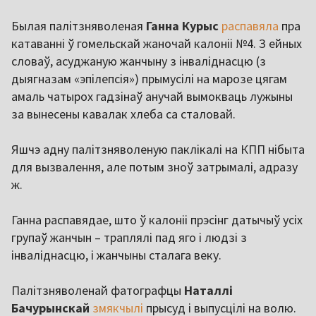
Былая палітзняволеная
Ганна Курыс
распавяла
пра
катаванні ў гомельскай жаночай калоніі №4. З ейных
словаў, асуджаную жанчыну з інваліднасцю (з
дыягназам «эпілепсія») прымусілі на марозе цягам
амаль чатырох гадзінаў анучай вымокваць лужыны
за вынесены кавалак хлеба са сталовай.
Яшчэ адну палітзняволеную паклікалі на КПП нібыта
для вызвалення, але потым зноў затрымалі, адразу
ж.
Ганна распавядае, што ў калоніі прэсінг датычыў усіх
групаў жанчын – траплялі пад яго і людзі з
інваліднасцю, і жанчыны сталага веку.
Палітзняволенай фатографцы
Наталлі
Бачурынскай
змякчылі
прысуд і выпусцілі на волю.