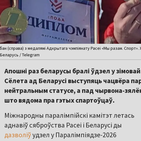
абан (справа) з медалямі Адкрытага чэмпіянату Расеі «Мы разам. Спорт». 
Беларусь / Telegram
Апошні раз беларусы бралі ўдзел у зімовай
Сёлета ад Беларусі выступяць чацвёра пара
нейтральным статусе, а пад чырвона-зялё
што вядома пра гэтых спартоўцаў.
Міжнародны паралімпійскі камітэт летась
аднавіў сяброўства Расеі і Беларусі ды
дазволіў
удзел у Паралімпіядзе-2026