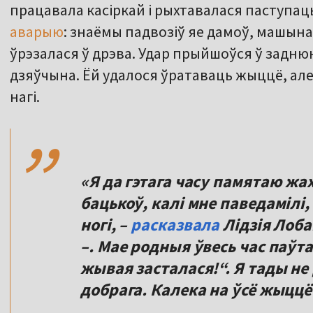
працавала касіркай і рыхтавалася паступаць
аварыю
: знаёмы падвозіў яе дамоў, машына 
ўрэзалася ў дрэва. Удар прыйшоўся ў задню
дзяўчына. Ёй удалося ўратаваць жыццё, ал
,,
нагі.
«Я да гэтага часу памятаю жах
бацькоў, калі мне паведаміл
ногі, –
расказвала
Лідзія Лоба
–. Мае родныя ўвесь час паўта
жывая засталася!“. Я тады не
добрага. Калека на ўсё жыццё