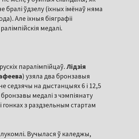
не бралі ўдзелу (іхных імёнаў няма
ода). Але іхныя біяграфіі
ралімпійскія медалі.
рускіх паралімпійцаў.
Лідзія
афеева
) узяла два бронзавыя
оне седзячы на дыстанцыях 6 і 12,5
і бронзавы медалі з чэмпіянату
і гонках з раздзельным стартам
валукомлі. Вучылася ў каледжы,