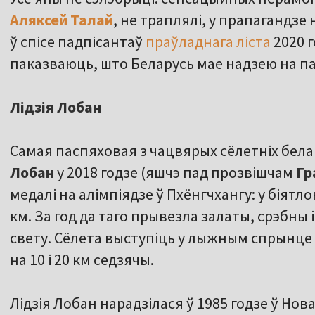
Аляксей Талай
, не траплялі, у прапагандзе 
ў спісе падпісантаў
праўладнага ліста
2020 г
паказваюць, што Беларусь мае надзею на па
Лідзія Лобан
Самая паспяховая з чацвярых сёлетніх бела
Лобан
у 2018 годзе (яшчэ пад прозвішчам
Гр
медалі на алімпіядзе ў Пхёнгчхангу: у біятл
км. За год да таго прывезла залаты, срэбны 
свету. Сёлета выступіць у лыжным спрынце 
на 10 і 20 км седзячы.
Лідзія Лобан нарадзілася ў 1985 годзе ў Но