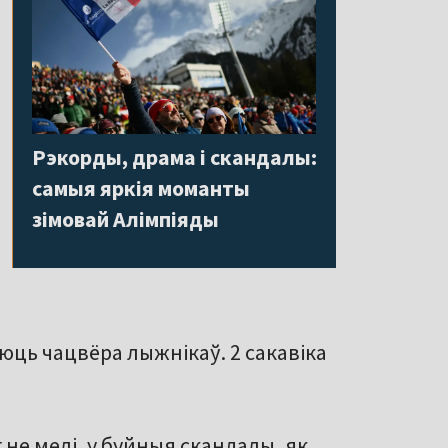
Рэкорды, драма і скандалы:
самыя яркія моманты
зімовай Алімпіяды
юць чацвёра лыжнікаў. 2 сакавіка
не мелі, у буйныя скандалы, як