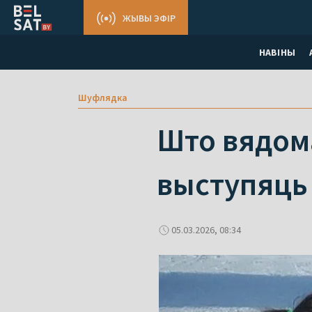
ЖЫВЫ ЭФІР
НАВІНЫ
Шуфлядка
Што вядома
выступяць 
05.03.2026, 08:34