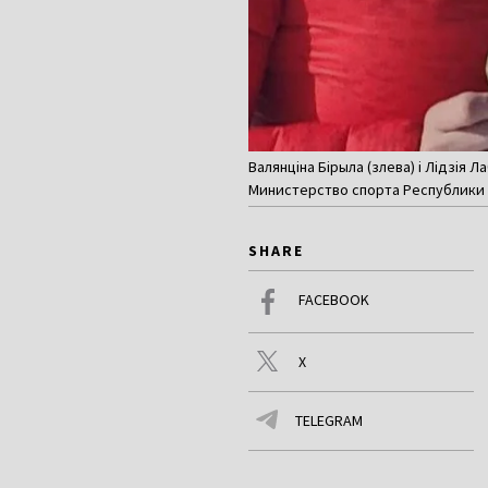
Валянціна Бірыла (злева) і Лідзія Л
Министерство спорта Республики 
SHARE
FACEBOOK
X
TELEGRAM