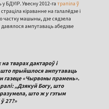
 у БДУІР. Увесну 2012-га
трапіла ў
страціла кіраванне на галалёдзе і
ю частку машыны, дзе сядзела
е давялося ампутаваць абедзве
 на тварах дактароў і
і, што прыйшлося ампутаваць
н газеце «Чырвоны прамень».
ралі: „Дзякуй Богу, што
 разумела, што ж у гэтым
 ў 27?»