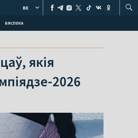
BE
БЯСПЕКА
цаў, якія
імпіядзе-2026