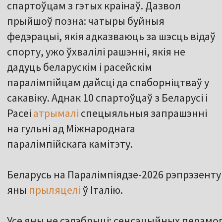
спартоўцам з гэтых краінаў. Дазвол
прыйшоў позна: чатыры буйныя
федэрацыі, якія адказваюць за шэсць відаў
спорту, ужо ўхвалілі рашэнні, якія не
дадуць беларускім і расейскім
паралімпійцам дайсці да спаборніцтваў у
сакавіку. Аднак 10 спартоўцаў з Беларусі і
Расеі
атрымалі
спецыяльныя запрашэнні
на гульні ад Міжнароднага
паралімпійскага камітэту.
Беларусь на Паралімпіядзе-2026 рэпрэзенту
яны
прыляцелі
ў Італію.
Усе яны не сэлэбрыці: сенсацыйных перамог 