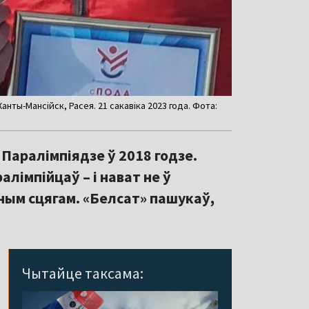
Ханты-Мансійск, Расея. 21 сакавіка 2023 года. Фота:
 Паралімпіядзе ў 2018 годзе.
лімпійцаў – і нават не ў
ным сцягам. «Белсат» пашукаў,
Чытайце таксама: