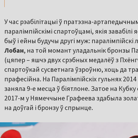
У час рэабілітацыі ў пратэзна-артапедычны
паралімпійскімі спартоўцамі, якія завабілі 
быў і ейны будучы другі муж: паралімпійскі 
Лобан
, на той момант уладальнік бронзы П
(цяпер – яшчэ двух срэбных медалёў з Пхёнгч
спартоўкай сусветнага ўзроўню, хоць да т
прафесійна. На Паралімпійскіх гульнях 2014
заняла 9-е месца ў біятлоне. Затое на Кубку 
2017-м у Нямеччыне Графеева здабыла зола
на доўгай і бронзу ў спрынце.