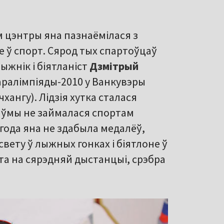
м цэнтры яна пазнаёмілася з
яе ў спорт. Сярод тых спартоўцаў
лыжнік і біятланіст
Дзмітрый
аралімпіяды-2010 у Ванкувэры
хангу). Лідзія хутка сталася
раўмы не займалася спортам
 года яна не здабыла медалёў,
свету ў лыжных гонках і біятлоне ў
та на сярэдняй дыстанцыі, срэбра