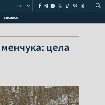
BE
БЯСПЕКА
 мeнчука: цела