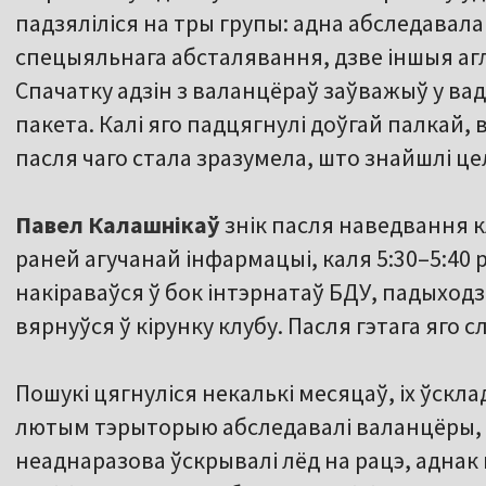
падзяліліся на тры групы: адна абследавала
спецыяльнага абсталявання, дзве іншыя а
Спачатку адзін з валанцёраў заўважыў у ва
пакета. Калі яго падцягнулі доўгай палкай, 
пасля чаго стала зразумела, што знайшлі це
Павел Калашнікаў
знік пасля наведвання к
раней агучанай інфармацыі, каля 5:30–5:40 
накіраваўся ў бок інтэрнатаў БДУ, падыходзіў
вярнуўся ў кірунку клубу. Пасля гэтага яго с
Пошукі цягнуліся некалькі месяцаў, іх ўсклад
лютым тэрыторыю абследавалі валанцёры, 
неаднаразова ўскрывалі лёд на рацэ, аднак 