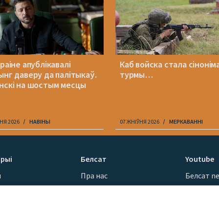
раіне апублікавалі
Каб войска стала сінонім
ынг даверу да палітыкаў.
турмы…
нскі на шостым месцы
НЯ 2026
НАВІНЫ
07 ЖНІЎНЯ 2026
МЕРКАВАННI
рыі
Белсат
Youtube
ы
Пра нас
Белсат n
Кантакты
Белсат Sh
ванні
Місія
Белсат Li
н
Каштоўнасці «Белсату»
Жэстачай