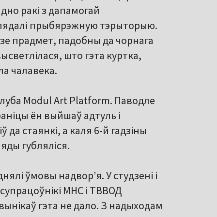
 дно ракі з дапамогай
глядалі прыбярэжную тэрыторыю.
дзе прадмет, падобны да чорнага
высветлілася, што гэта куртка,
ла чалавека.
луба Modul Art Platform. Паводле
раніцы ён выйшаў адтуль і
 да стаянкі, а каля 6-й гадзіны
ляды губляліся.
нялі ўмовы надвор’я. У студзені і
супрацоўнікі МНС і ТВВОД
вынікаў гэта не дало. З надыходам