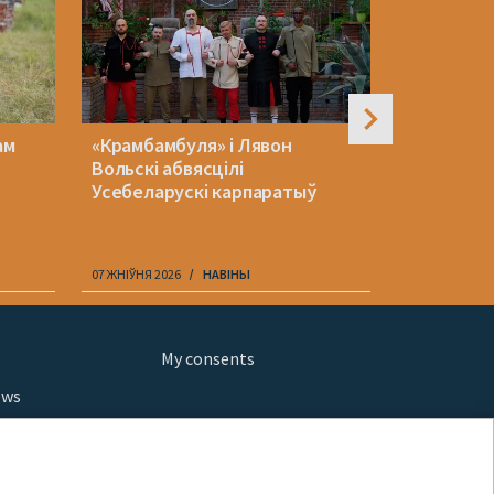
ам
«Крамбамбуля» і Лявон
«Белавія»
Вольскі абвясцілі
куплю тро
Усебеларускі карпаратыў
Аказалася
ўкраінскі
07 ЖНІЎНЯ 2026
НАВІНЫ
07 ЖНІЎНЯ 202
My consents
ews
orts
fe
шы мульт