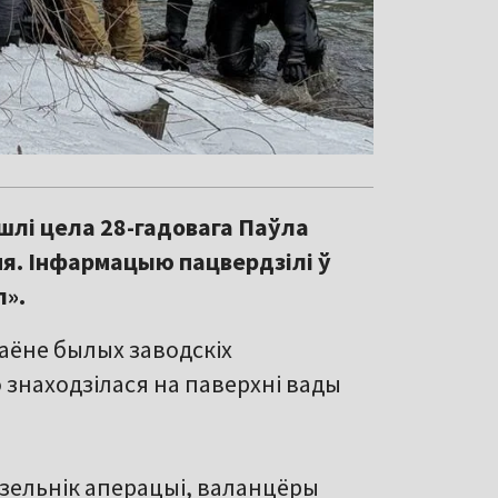
шлі цела 28-гадовага Паўла
жня. Інфармацыю пацвердзілі ў
л».
 раёне былых заводскіх
 знаходзілася на паверхні вады
дзельнік аперацыі, валанцёры