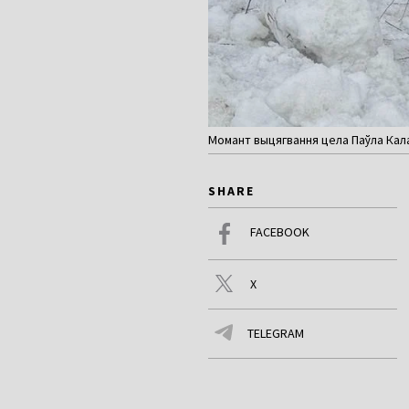
Момант выцягвання цела Паўла Кала
SHARE
FACEBOOK
X
TELEGRAM