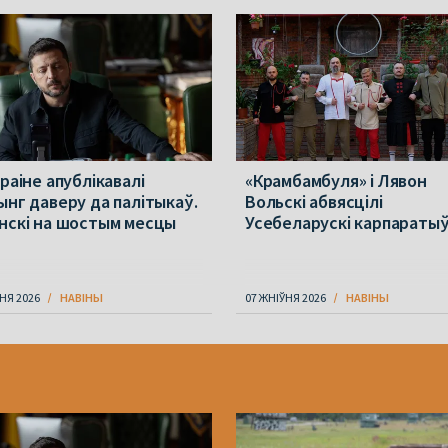
раіне апублікавалі
«Крамбамбуля» і Лявон
ынг даверу да палітыкаў.
Вольскі абвясцілі
нскі на шостым месцы
Усебеларускі карпараты
НЯ 2026
НАВІНЫ
07 ЖНІЎНЯ 2026
НАВІНЫ