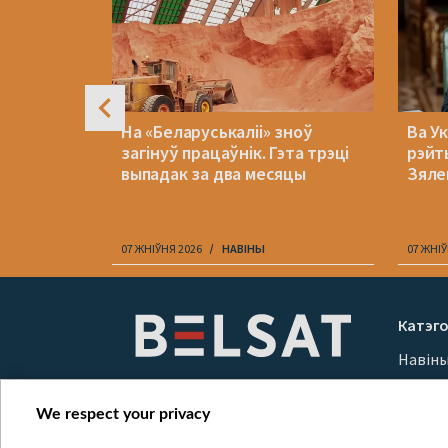
:
На «Беларуськаліі» зноў
Ва Ук
аля
загінуў працаўнік. Гэта трэці
рэйт
аваюць
выпадак за два месяцы
Зяле
07 ЖНІЎНЯ 2026
НАВІНЫ
07 ЖНІЎ
Item
1
Катэго
of
Навін
10
Вайна
Мерка
We respect your privacy
Онлай