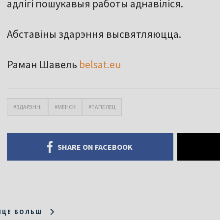
адлігі пошукавыя работы аднавіліся.
Абставіны здарэння высвятляюцца.
Раман Шавель
belsat.eu
#ЗДАРЭННІ
#МЕНСК
#ТАПЕЛЕЦ
SHARE ON FACEBOOK
ІЦЕ БОЛЬШ