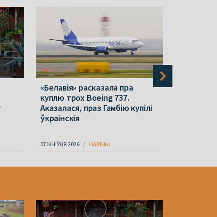
«Белавія» расказала пра
На «Белар
куплю трох Boeing 737.
загінуў пр
ў
Аказалася, праз Гамбію купілі
выпадак 
ўкраінскія
07 ЖНІЎНЯ 2026
НАВІНЫ
07 ЖНІЎНЯ 202