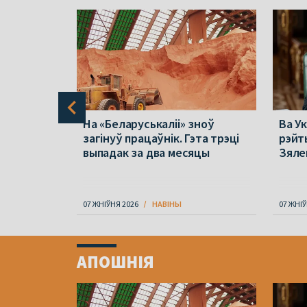
 пра
На «Беларуськаліі» зноў
Ва Ук
37.
загінуў працаўнік. Гэта трэці
рэйт
ію купілі
выпадак за два месяцы
Зяле
07 ЖНІЎНЯ 2026
НАВІНЫ
07 ЖНІЎ
Item
1
АПОШНІЯ
of
4