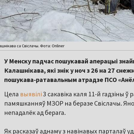
шнікава са Свіслачы. Фота: Onliner
У Менску падчас пошукавай аперацыі знай
Калашнікава, які знік у ноч з 26 на 27 сне
пошукава-ратавальным атрадзе ПСО «Анё
Цела
выявілі
3 сакавіка каля 11-й гадзіны ў
памяшканняў МЗОР на беразе Свіслачы. Яно
непадалёк ад берага.
Як расказаў аднаму з навінавых парталаў у