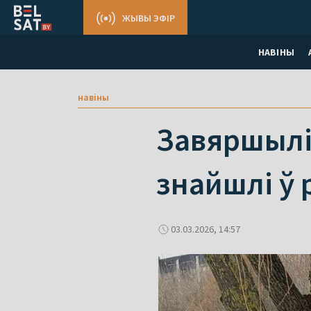
ЖЫВЫ ЭФІР
НАВІНЫ
навіны
Завяршыліс
знайшлі ў 
03.03.2026, 14:57