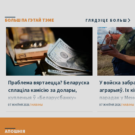
БОЛЬШ ПА ГЭТАЙ ТЭМЕ
ГЛЯДЗІЦЕ БОЛЬШ
Праблема вяртаецца? Беларуска
У войска забр
сплаціла камісію за долары,
аграрыяў. Іх к
купленыя ў «Беларусбанку»
парадак у Мен
07 ЖНІЎНЯ 2026
НАВІНЫ
07 ЖНІЎНЯ 2026
НАВІНЫ
АПОШНІЯ