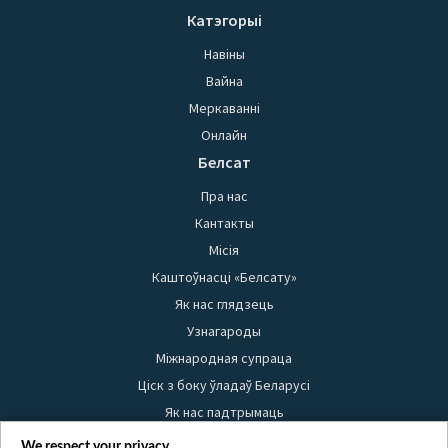
Катэгорыі
Навіны
Вайна
Меркаванні
Онлайн
Белсат
Пра нас
Кантакты
Місія
Каштоўнасці «Белсату»
Як нас глядзець
Узнагароды
Міжнародная супраца
Ціск з боку ўладаў Беларусі
Як нас падтрымаць
Правілы выкарыстання матэрыялаў
We respect your privacy