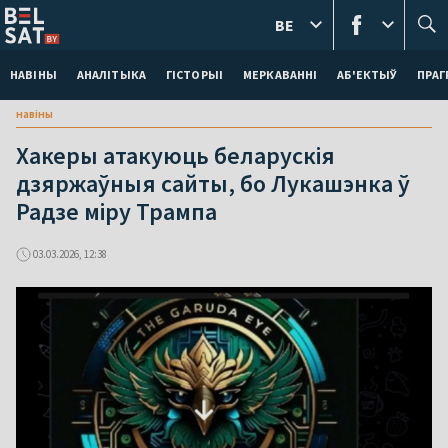
BE
НАВІНЫ
АНАЛІТЫКА
ГІСТОРЫІ
МЕРКАВАННI
АБ'ЕКТЫЎ
ПРАГ
навіны
Хакеры атакуюць беларускія
дзяржаўныя сайты, бо Лукашэнка ў
Радзе міру Трампа
03.03.2026, 12:38