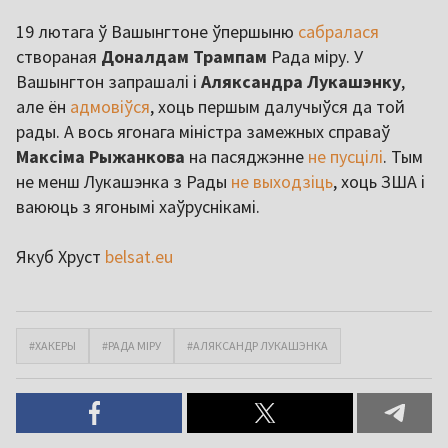
19 лютага ў Вашынгтоне ўпершыню
сабралася
створаная
Доналдам Трампам
Рада міру. У
Вашынгтон запрашалі і
Аляксандра Лукашэнку
,
але ён
адмовіўся
, хоць першым далучыўся да той
рады. А вось ягонага міністра замежных справаў
Максіма Рыжанкова
на пасяджэнне
не пусцілі
. Тым
не менш Лукашэнка з Рады
не выходзіць
, хоць ЗША і
ваююць з ягонымі хаўруснікамі.
Якуб Хруст
belsat.eu
#ХАКЕРЫ
#РАДА МІРУ
#АЛЯКСАНДР ЛУКАШЭНКА