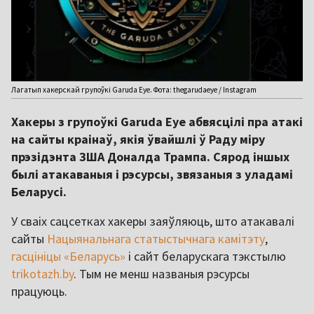
Лагатып хакерскай групоўкі Garuda Eye. Фота: thegarudaeye / Instagram
Хакеры з групоўкі Garuda Eye абвясцілі пра атакі
на сайты краінаў, якія ўвайшлі ў Раду міру
прэзідэнта ЗША Доналда Трампа. Сярод іншых
былі атакаваныя і рэсурсы, звязаныя з уладамі
Беларусі.
У сваіх сацсетках хакеры заяўляюць, што атакавалі
сайты
Нацыянальнага статыстычнага камітэту
,
гасцініцы «Беларусь»
і сайт беларускага тэкстылю
trikotazh.by
. Тым не менш названыя рэсурсы
працуюць.