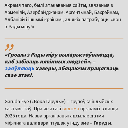
Акрамя таго, былі атакаваныя сайты, звязаныя з
Арменіяй, Азербайджанам, Аргентынай, Бахрэйнам,
Албаніяй і іншымі краінамі, ад якіх патрабуюць: «вон
з Рады міру!».
,,
«Грошы з Рады міру выкарыстоўваюцца,
каб забіваць нявінных людзей», –
заяўляюць
хакеры, абяцаючы працягваць
свае атакі.
Garuda Eye («Вока Гаруды») – групоўка індыйскіх
хактывістаў. Пра яе атакі
вядома
прынамсі з канца
2025 года. Назва арганізацыі адсылае да імя
міфічнага валадара птушак у індуізме –
Гаруды
.