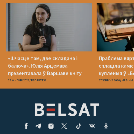
«Шчасце там, дзе складана і
Праблема вяр
балюча». Юлія Арцёмава
сплаціла камі
прэзентавала ў Варшаве кнігу
купленыя ў «Б
«Пока я искала слова»
07 ЖНІЎНЯ 2026
РЭПАРТАЖ
07 ЖНІЎНЯ 2026
НАВІНЫ