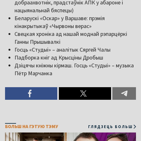
добраахвотнік, прадстаўнік АПК у абароне і
нацыянальнай бяспецы)
Беларускі «Оскар» у Варшаве: прэмія
кінакрытыкаў «Чырвоны верас»
Свецкая хроніка ад нашай моднай рэпарцёркі
Ганны Прышывалкі
Госць «Студыі» – аналітык Сяргей Чалы
Падборка кніг ад Крысціны Дробыш
Дзіцячы кніжны кірмаш. Госць «Студыі» – музыка
Пётр Марчанка
БОЛЬШ НА ГЭТУЮ ТЭМУ
ГЛЯДЗЕЦЬ БОЛЬШ