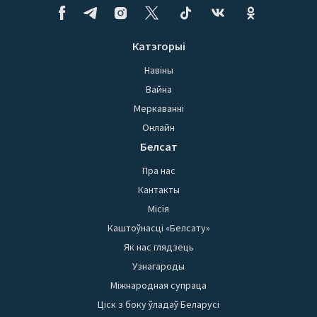
Катэгорыі
Навіны
Вайна
Меркаванні
Онлайн
Белсат
Пра нас
Кантакты
Місія
Каштоўнасці «Белсату»
Як нас глядзець
Узнагароды
Міжнародная супраца
Ціск з боку ўладаў Беларусі