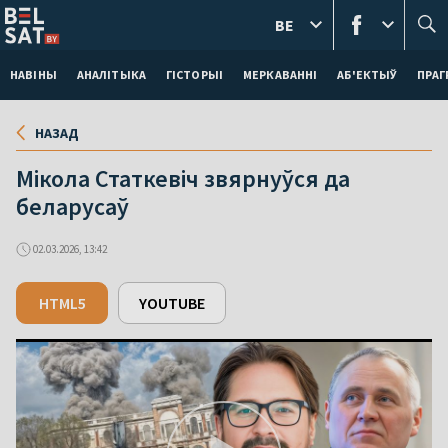
BE
НАВІНЫ
АНАЛІТЫКА
ГІСТОРЫІ
МЕРКАВАННI
АБ'ЕКТЫЎ
ПРАГ
НАЗАД
Мікола Статкевіч звярнуўся да
беларусаў
02.03.2026, 13:42
HTML5
YOUTUBE