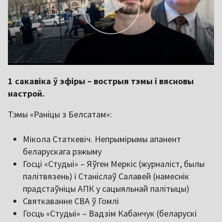
1 сакавіка ў эфіры – вострыя тэмы і вясновы
настрой.
Тэмы «Раніцы з Белсатам»:
Мікола Статкевіч. Непрымірымы апанент
беларускага рэжыму
Госці «Студыі» – Яўген Меркіс (журналіст, былы
палітвязень) і Станіслаў Салавей (намеснік
прадстаўніцы АПК у сацыяльнай палітыцы)
Святкаванне СВА ў Гомлі
Госць «Студыі» – Вадзім Кабанчук (беларускі