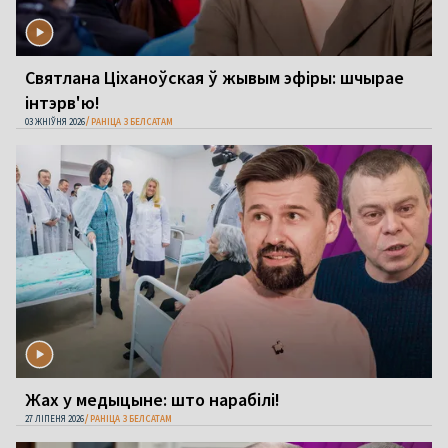
Святлана Ціханоўская ў жывым эфіры: шчырае
інтэрв'ю!
03 ЖНІЎНЯ 2026
РАНІЦА З БЕЛСАТАМ
Жах у медыцыне: што нарабілі!
27 ЛІПЕНЯ 2026
РАНІЦА З БЕЛСАТАМ