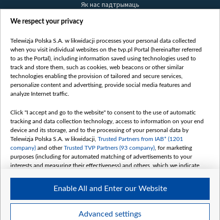
Як нас падтрымаць
Правілы выкарыстання матэрыялаў
We respect your privacy
Інфармацыя аб адпраўніку
Telewizja Polska S.A. w likwidacji processes your personal data collected
Бяспека
when you visit individual websites on the tvp.pl Portal (hereinafter referred
Youtube
to as the Portal), including information saved using technologies used to
track and store them, such as cookies, web beacons or other similar
Белсат news
technologies enabling the provision of tailored and secure services,
personalize content and advertising, provide social media features and
Белсат Shorts
analyze Internet traffic.
Белсат Life
Жэстачайшы мульт
Click "I accept and go to the website" to consent to the use of automatic
tracking and data collection technology, access to information on your end
Belsat English
device and its storage, and to the processing of your personal data by
Biełsat PL
Telewizja Polska S.A. w likwidacji,
Trusted Partners from IAB* (1201
company)
and other
Trusted TVP Partners (93 company)
, for marketing
Белсат Now
purposes (including for automated matching of advertisements to your
Белсат History
interests and measuring their effectiveness) and others, which we indicate
below.
Белсат Music
Enable All and Enter our Website
Белсат Doc
The purposes of processing your data by TVP S.A. w likwidacji are as
follows:
My consents
Store and/or access information on a device
Advanced settings
Use limited data to select advertising