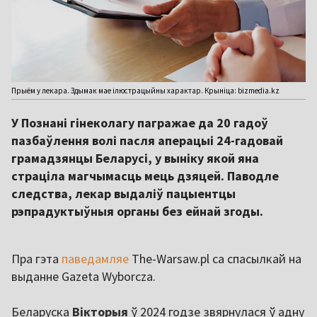
Прыём у лекара. Здымак мае ілюстрацыйны характар. Крыніца: bizmedia.kz
У Познані гінеколагу пагражае да 20 гадоў
пазбаўлення волі пасля аперацыі 24-гадовай
грамадзянцы Беларусі, у выніку якой яна
страціла магчымасць мець дзяцей. Паводле
следства, лекар выдаліў пацыентцы
рэпрадуктыўныя органы без ейнай згоды.
Пра гэта
паведамляе
The-Warsaw.pl са спасылкай на
выданне Gazeta Wyborcza.
Беларуска
Вікторыя
ў 2024 годзе звярнулася ў адну