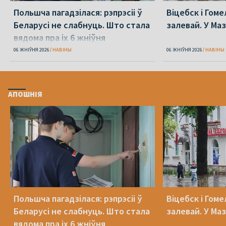
Польшча пагадзілася: рэпрэсіі ў
Віцебск і Гоме
Беларусі не слабнуць. Што стала
залевай. У Ма
вядома пра іх 6 жніўня
06 ЖНІЎНЯ 2026
НАВІНЫ
06 ЖНІЎНЯ 2026
НАВІНЫ
АПОШНІЯ
Польшча пагадзілася: рэпрэсіі ў
Віцебск і Гоме
Беларусі не слабнуць. Што стала
залевай. У Ма
вядома пра іх 6 жніўня