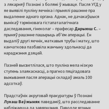
з лякарняў Познані з болямі ў жываце. Пасля УГД у
яе выявілі пухліну яечніка і прынялі рашэнне пра
выдаленне аднаго органа. Аднак, не дачакаўшыся
вынікаў тэрміновага гістапаталагічнага
даследавання, гінеколаг – прафесар
Дарыюш С.
–
прыняў рашэнне пашырыць аб’ём аперацыі. Ён
выдаліў другі яечнік, маткавыя трубы і матку, што
канчаткова пазбавіла жанчыну здольнасці да
нараджэння дзяцей.
Пазней высветлілася, што пухліна мела нізкую
ступень злаякаснасці, а прагноз пяцігадовага
выжывання пасля аперацыі складаў амаль 100
адсоткаў.
Прадстаўнік акруговай пракуратуры ў Познані
Лукаш Ваўжыняк
паведаміў, што расследаванне
набліжаецца да завяршэння. Паводле ягоных