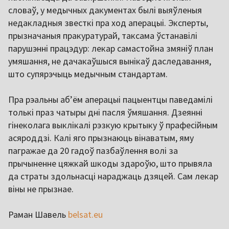
словаў, у медычных дакументах былі выяўленыя
недакладныя звесткі пра ход аперацыі. Эксперты,
прызначаныя пракуратурай, таксама ўстанавілі
парушэнні працэдур: лекар самастойна змяніў план
умяшання, не дачакаўшыся вынікаў даследавання,
што супярэчыць медычным стандартам.
Пра рэальны аб’ём аперацыі пацыентцы паведамілі
толькі праз чатыры дні пасля ўмяшання. Дзеянні
гінеколага выклікалі рэзкую крытыку ў прафесійным
асяроддзі. Калі яго прызнаюць вінаватым, яму
пагражае да 20 гадоў пазбаўлення волі за
прычыненне цяжкай шкоды здароўю, што прывяла
да страты здольнасці нараджаць дзяцей. Сам лекар
віны не прызнае.
Раман Шавель
belsat.eu