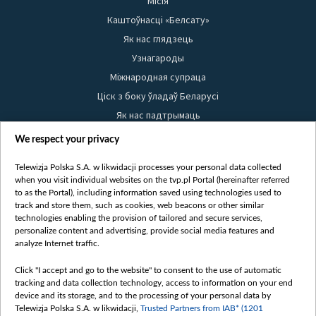
Місія
Каштоўнасці «Белсату»
Як нас глядзець
Узнагароды
Міжнародная супраца
Ціск з боку ўладаў Беларусі
Як нас падтрымаць
Правілы выкарыстання матэрыялаў
We respect your privacy
Інфармацыя аб адпраўніку
Telewizja Polska S.A. w likwidacji processes your personal data collected
Бяспека
when you visit individual websites on the tvp.pl Portal (hereinafter referred
Youtube
to as the Portal), including information saved using technologies used to
track and store them, such as cookies, web beacons or other similar
Белсат news
technologies enabling the provision of tailored and secure services,
personalize content and advertising, provide social media features and
Белсат Shorts
analyze Internet traffic.
Белсат Life
Click "I accept and go to the website" to consent to the use of automatic
Жэстачайшы мульт
tracking and data collection technology, access to information on your end
Belsat English
device and its storage, and to the processing of your personal data by
Telewizja Polska S.A. w likwidacji,
Trusted Partners from IAB* (1201
Biełsat PL