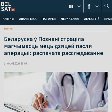
BE
НАВІНЫ
АНАЛІТЫКА
ГІСТОРЫІ
МЕРКАВАННI
АБ'ЕКТЫЎ
ПРАГ
навіны
Беларуска ў Познані страціла
магчымасць мець дзяцей пасля
аперацыі: распачата расследаванне
01.03.2026, 18:05