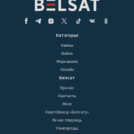
Катэгорыі
Навіны
Вайна
Меркаванні
Онлайн
Белсат
Пра нас
Кантакты
Місія
Каштоўнасці «Белсату»
Як нас глядзець
Узнагароды