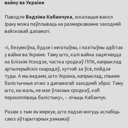
вайну ва Украіне
Паводле
Вадзіма Кабанчука
, эскалацыя вакол
Ірану можа паўплываць на размеркаванне заходняй
вайсковай дапамогі.
«І, безумоўна, будзе і негатыўны, і пазітыўны адбітак
у вайне ва Украіне. Таму што, калі вайна зацягнецца
на Блізкім Усходзе, частка сродкаў ППА, напрыклад
артылерыйскіх снарадаў, хутчэй за ўсё, пойдзе
туды. А мы ведаем, што Украіна, напрыклад, спыняе
балістычныя атакі з дапамогай заходняй зброі. Таму
што, на жаль, не мае ўласных сродкаў, каб
перахопліваць балістыку», – лічыць Кабанчук.
Разам з тым ён мяркуе, што падзеі могуць аслабіць
саюз аўтарытарных рэжымаў.