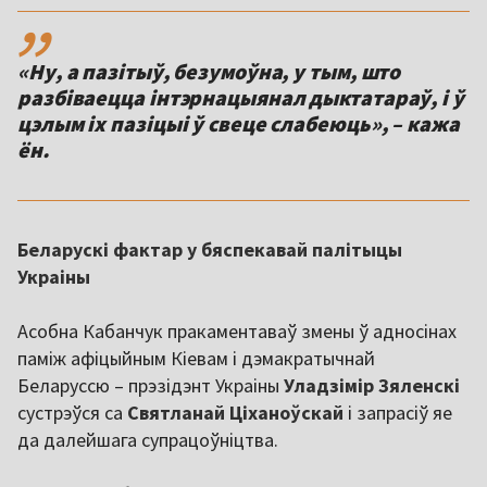
,,
«Ну, а пазітыў, безумоўна, у тым, што
разбіваецца інтэрнацыянал дыктатараў, і ў
цэлым іх пазіцыі ў свеце слабеюць», – кажа
ён.
Беларускі фактар у бяспекавай палітыцы
Украіны
Асобна Кабанчук пракаментаваў змены ў адносінах
паміж афіцыйным Кіевам і дэмакратычнай
Беларуссю – прэзідэнт Украіны
Уладзімір Зяленскі
сустрэўся са
Святланай Ціханоўскай
і запрасіў яе
да далейшага супрацоўніцтва.