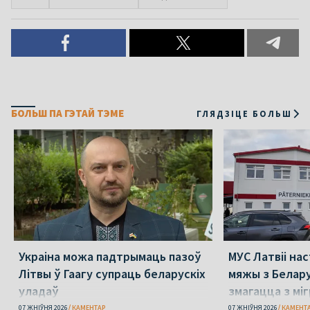
БОЛЬШ ПА ГЭТАЙ ТЭМЕ
ГЛЯДЗІЦЕ БОЛЬШ
Украіна можа падтрымаць пазоў
МУС Латвіі на
Літвы ў Гаагу супраць беларускіх
мяжы з Белар
уладаў
змагацца з мі
07 ЖНІЎНЯ 2026
КАМЕНТАР
07 ЖНІЎНЯ 2026
КАМЕНТ