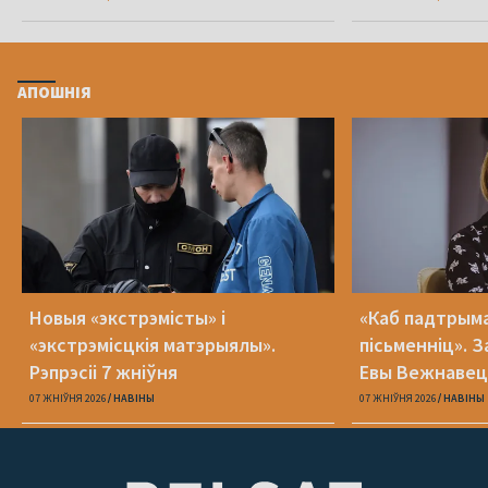
АПОШНІЯ
Новыя «экстрэмісты» і
«Каб падтрыма
«экстрэмісцкія матэрыялы».
пісьменніц». З
Рэпрэсіі 7 жніўня
Евы Вежнавец
07 ЖНІЎНЯ 2026
НАВІНЫ
07 ЖНІЎНЯ 2026
НАВІНЫ