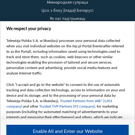
Міжнародная супраца
Ціск з боку ўладаў Беларусі
Як нас падтрымаць
Правілы выкарыстання матэрыялаў
We respect your privacy
Інфармацыя аб адпраўніку
Telewizja Polska S.A. w likwidacji processes your personal data collected
Бяспека
when you visit individual websites on the tvp.pl Portal (hereinafter referred
Youtube
to as the Portal), including information saved using technologies used to
track and store them, such as cookies, web beacons or other similar
Белсат news
technologies enabling the provision of tailored and secure services,
personalize content and advertising, provide social media features and
Белсат Shorts
analyze Internet traffic.
Белсат Life
Click "I accept and go to the website" to consent to the use of automatic
Жэстачайшы мульт
tracking and data collection technology, access to information on your end
Belsat English
device and its storage, and to the processing of your personal data by
Telewizja Polska S.A. w likwidacji,
Trusted Partners from IAB* (1201
Biełsat PL
company)
and other
Trusted TVP Partners (93 company)
, for marketing
Белсат Now
purposes (including for automated matching of advertisements to your
interests and measuring their effectiveness) and others, which we indicate
Белсат History
below.
Белсат Music
Enable All and Enter our Website
The purposes of processing your data by TVP S.A. w likwidacji are as
Белсат Doc