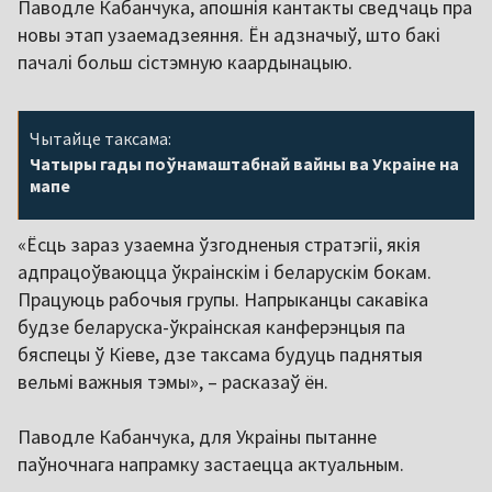
Паводле Кабанчука, апошнія кантакты сведчаць пра
новы этап узаемадзеяння. Ён адзначыў, што бакі
пачалі больш сістэмную каардынацыю.
Чытайце таксама:
Чатыры гады поўнамаштабнай вайны ва Украіне на
мапе
«Ёсць зараз узаемна ўзгодненыя стратэгіі, якія
адпрацоўваюцца ўкраінскім і беларускім бокам.
Працуюць рабочыя групы. Напрыканцы сакавіка
будзе беларуска-ўкраінская канферэнцыя па
бяспецы ў Кіеве, дзе таксама будуць паднятыя
вельмі важныя тэмы», – расказаў ён.
Паводле Кабанчука, для Украіны пытанне
паўночнага напрамку застаецца актуальным.