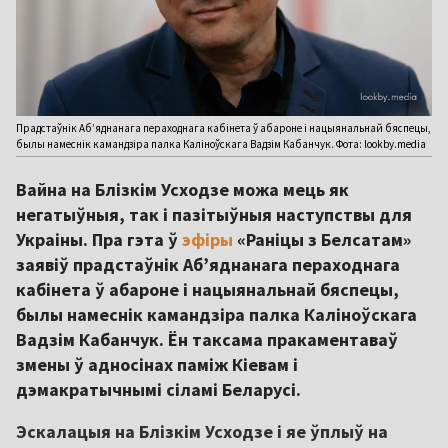
Прадстаўнік Аб’яднанага пераходнага кабінета ў абароне і нацыянальнай бяспецы,
былы намеснік камандзіра палка Каліноўскага Вадзім Кабанчук. Фота: lookby.media
Вайна на Блізкім Усходзе можа мець як
негатыўныя, так і пазітыўныя наступствы для
Украіны. Пра гэта ў
эфіры
«Раніцы з Белсатам»
заявіў прадстаўнік Аб’яднанага пераходнага
кабінета ў абароне і нацыянальнай бяспецы,
былы намеснік камандзіра палка Каліноўскага
Вадзім Кабанчук. Ён таксама пракаментаваў
змены ў адносінах паміж Кіевам і
дэмакратычнымі сіламі Беларусі.
Эскалацыя на Блізкім Усходзе і яе ўплыў на