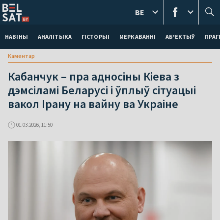
BE
НАВІНЫ
АНАЛІТЫКА
ГІСТОРЫІ
МЕРКАВАННI
АБ'ЕКТЫЎ
ПРАГ
Каментар
Кабанчук – пра адносіны Кіева з
дэмсіламі Беларусі і ўплыў сітуацыі
вакол Ірану на вайну ва Украіне
01.03.2026, 11:50