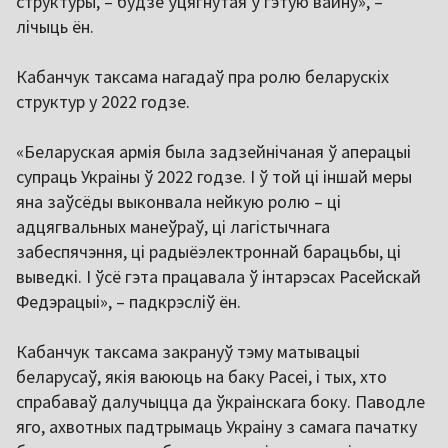
структуры, – будзе ўцягнутая ў гэтую вайну», –
лічыць ён.
Кабанчук таксама нагадаў пра ролю беларускіх
структур у 2022 годзе.
«Беларуская армія была задзейнічаная ў аперацыі
супраць Украіны ў 2022 годзе. І ў той ці іншай меры
яна заўсёды выконвала нейкую ролю – ці
адцягвальных манеўраў, ці лагістычнага
забеспячэння, ці радыёэлектроннай барацьбы, ці
выведкі. І ўсё гэта працавала ў інтарэсах Расейскай
Федэрацыі», – падкрэсліў ён.
Кабанчук таксама закрануў тэму матывацыі
беларусаў, якія ваююць на баку Расеі, і тых, хто
спрабаваў далучыцца да ўкраінскага боку. Паводле
яго, ахвотных падтрымаць Украіну з самага пачатку