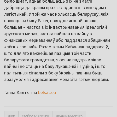
было шмат, аднак большасць з іх не змаглі
дабрацца да краіны праз складанасці з выездам і
лагістыкай. У той жа час колькасць беларусаў, якія
ваююць на баку Расеі, паводле ягонай ацэнкі,
большая – частка з іх індактрынаваныя ідэалогіяй
«русского мира», частка пайшла на вайну з
фінансавых меркаванняў або паддалася абяцанням
«лёгкіх грошай». Разам з тым Кабанчук падкрэсліў,
што для яго важнейшая пазіцыя той часткі
беларускага грамадства, якая не падтрымлівае
вайны і не стаіць на баку Лукашэнкі і Пуціна, і што
палітычныя сігналы з боку Украіны павінны быць
зразумелыя і адрасаваныя менавіта гэтым людзям.
Ганна Калтыгіна
belsat.eu
#ІРАН
#ВАЙНА ВА УКРАІНЕ
#ВАДЗІМ КАБАНЧУК