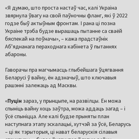
«Я думаю, што проста настаў час, калі Украіна
звярнула ўвагу на свой паўночны фланг, які ў 2022
годзе быў актыўным фронтам. І рана ці позна
Украіне трэба будзе вырашаць пытанне са сваёй
бяспекай на поўначы», – кажа прадстаўнік
Аб’яднанага пераходнага кабінета ў пытаннях
абароны.
Гаворачы пра магчымасць глыбейшага ўцягвання
Беларусі ў вайну, ён адзначыў, што ключавыя
рашэнні залежаць ад Масквы.
«
Пуцін
зараз, у прынцыпе, на развілцы. Ён можа
спыніць вайну хоць заўтра, можа аддаць загад – і
ўсё спыніцца. Але калі будзе прыняты план
наступнага этапу эскалацыі, хутчэй за ўсё, Беларусь
– ці як тэрыторыя, ці нават беларускія сілавыя