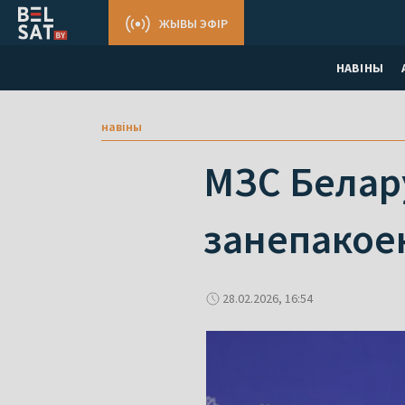
ЖЫВЫ ЭФІР
НАВІНЫ
навіны
МЗС Белару
занепакое
28.02.2026, 16:54