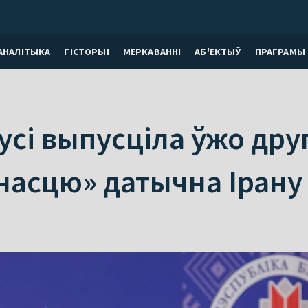
АНАЛІТЫКА
ГІСТОРЫІ
МЕРКАВАННI
АБ'ЕКТЫЎ
ПРАГРАМЫ
сі выпусціла ўжо друг
насцю» датычна Ірану