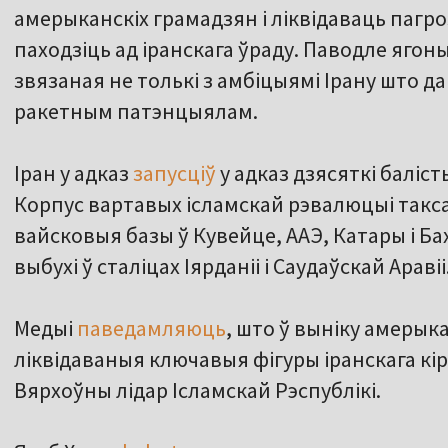
амерыканскіх грамадзян і ліквідаваць пагро
паходзіць ад іранскага ўраду. Паводле яго
звязаная не толькі з амбіцыямі Ірану што да 
ракетным патэнцыялам.
Іран у адказ
запусціў
у адказ дзясяткі баліст
Корпус вартавых ісламскай рэвалюцыі такс
вайсковыя базы ў Кувейце, ААЭ, Катары і Ба
выбухі ў сталіцах Іярданіі і Саудаўскай Аравіі
Медыі
паведамляюць
, што ў выніку амерыка
ліквідаваныя ключавыя фігуры іранскага кі
Вярхоўны лідар Ісламскай Рэспублікі.