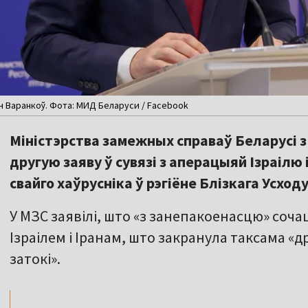
н Варанкоў. Фота: МИД Беларуси / Facebook
Міністэрства замежных справаў Беларусі з
другую заяву ў сувязі з аперацыяй Ізраілю 
свайго хаўрусніка ў рэгіёне Блізкага Усходу
У МЗС заявілі, што «з занепакоенасцю» соча
Ізраілем і Іранам, што закранула таксама 
,,