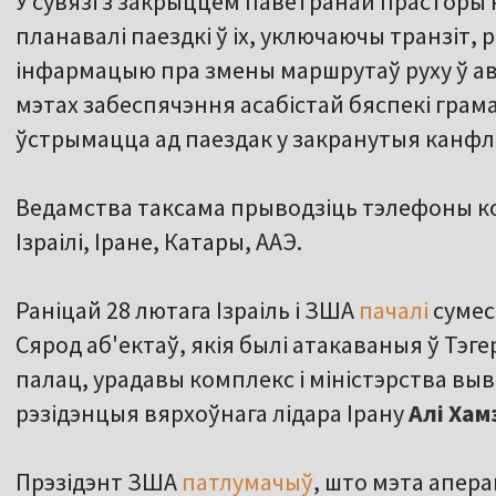
У сувязі з закрыццём паветранай прасторы к
планавалі паездкі ў іх, уключаючы транзіт
інфармацыю пра змены маршрутаў руху ў аві
мэтах забеспячэння асабістай бяспекі гра
ўстрымацца ад паездак у закранутыя канфлі
Ведамства таксама прыводзіць тэлефоны ко
Ізраілі, Іране, Катары, ААЭ.
Раніцай 28 лютага Ізраіль і ЗША
пачалі
сумес
Сярод аб'ектаў, якія былі атакаваныя ў Тэг
палац, урадавы комплекс і міністэрства выв
рэзідэнцыя вярхоўнага лідара Ірану
Алі Хам
Прэзідэнт ЗША
патлумачыў
, што мэта апера