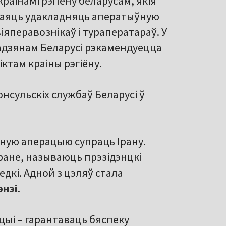
раінамі рэгіёну беларусам, якія
, раяць удакладняць аператыўную
яперавознікаў і тураператараў. У
мадзянам Беларусі рэкамендуецца
ктам краіны рэгіёну.
нсульскіх службаў Беларусі ў
ную аперацыю супраць Ірану.
еране, называюць прэзідэнцкі
едкі. Адной з цэляў стала
энэі
.
цыі – гарантаваць бяспеку