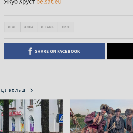
Якуб Хруст
belsat.eu
#ІРАН
#ЗША
#ІЗРАІЛЬ
#МЗС
SHARE ON FACEBOOK
ІЦЕ БОЛЬШ