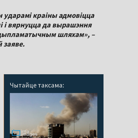
н ударамі краіны адмовіцца
і і вярнуцца да вырашэння
-дыпламатычным шляхам», –
 заяве.
Чытайце таксама: