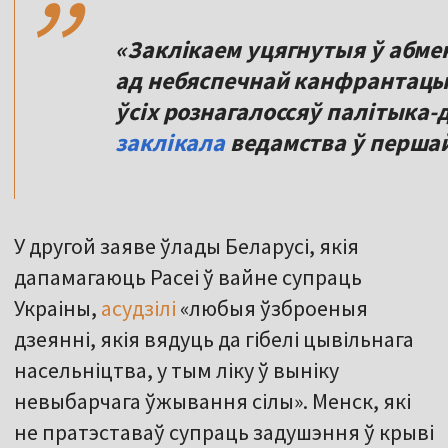
«Заклікаем уцягнутыя ў абме
ад небяспечнай канфрантацы
ўсіх рознагалоссяў палітыка
заклікала
ведамства ў першай
У другой заяве ўлады Беларусі, якія
дапамагаюць Расеі ў вайне супраць
Украіны,
асудзілі
«любыя ўзброеныя
дзеянні, якія вядуць да гібелі цывільнага
насельніцтва, у тым ліку ў выніку
невыбарчага ўжывання сілы». Менск, які
не пратэставаў супраць задушэння ў крыві