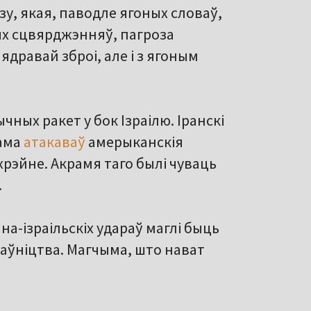
зу, якая, паводле ягоных словаў,
ных сцвярджэнняў, пагроза
ядравай зброі, але і з ягоным
ычных ракет у бок Ізраілю. Іранскі
ама
атакаваў
амерыканскія
хрэйне. Акрамя таго былі чуваць
.
на-ізраільскіх удараў маглі быць
раўніцтва. Магчыма, што нават