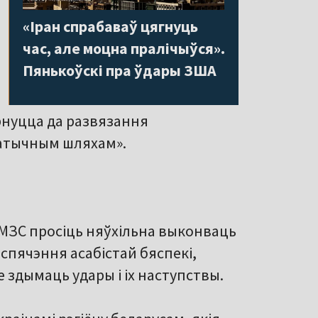
«Іран спрабаваў цягнуць
час, але моцна пралічыўся».
Пянькоўскі пра ўдары ЗША
рнуцца да развязання
атычным шляхам».
 МЗС просіць няўхільна выконваць
спячэння асабістай бяспекі,
 здымаць удары і іх наступствы.