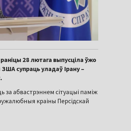
 раніцы 28 лютага выпусціла ўжо
і ЗША супраць уладаў Ірану –
.
ць за абвастрэннем сітуацыі паміж
«дружалюбныя краіны Персідскай