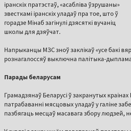
іранскіх пратэстаў, «асабліва ўзрушаны»
звесткамі іранскіх уладаў пра тое, што ў
горадзе Мінаб загінулі дзясяткі вучаніц
школы для дзяўчат.
Напрыканцы МЗС зноў заклікаў «усе бакі вя
рознагалоссяў выключна палітыка-дыплам
Парады беларусам
Грамадзянаў Беларусі ў закранутых краінах
патрабаванні мясцовых уладаў у галіне забе
пазбягаць месцаў масавага збору людзей, не