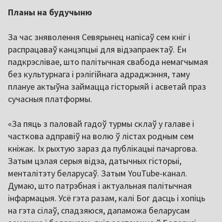
Планы на будучыню
За час зняволення Севярынец напісаў сем кніг і
распрацаваў канцэпцыі для відэапраектаў. Ён
падкрэслівае, што палітычная свабода немагчымая
без культурнага і рэлігійнага адраджэння, таму
плануе актыўна займацца гісторыяй і асветай праз
сучасныя платформы.
«За пяць з паловай гадоў турмы склаў у галаве і
часткова адправіў на волю ў лістах родным сем
кніжак. Іх рыхтую зараз да публікацыі пачаргова.
Затым цэлая серыя відэа, датычных гісторыі,
менталітэту беларусаў. Затым YouTube-канал.
Думаю, што патрэбная і актуальная палітычная
інфармацыя. Усё гэта разам, калі Бог дасць і хопіць
на гэта сілаў, спадзяюся, дапаможа беларусам