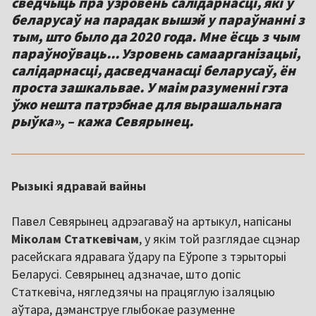
сведчыць пра ўзровень салідарнасці, які ў
беларусаў на парадак вышэй у параўнанні з
тым, што было да 2020 года. Мне ёсць з чым
параўноўваць... Узровень самаарганізацыі,
салідарнасці, дасведчанасці беларусаў, ён
проста зашкальвае. У маім разуменні гэта
ўжо нешта патрэбнае для вырашальнага
рыўка», – кажа Севярынец.
Рызыкі ядравай вайны
Павел Севярынец адрэагаваў на артыкул, напісаны
Міколам Статкевічам
, у якім той разглядае сцэнар
расейскага ядравага ўдару па Еўропе з тэрыторыі
Беларусі. Севярынец адзначае, што допіс
Статкевіча, нягледзячы на працяглую ізаляцыю
аўтара, дэманструе глыбокае разуменне