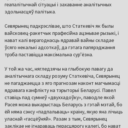
геапалітычнай сітуацыі і захаванне аналітычных
здольнасцяў палітыка.
Севярынец падкрэслівае, што Статкевіч як былы
вайсковец-ракетчык прафесійна ацэньвае рызыкі, і
нават калі верагоднасць ядравай вайны складае
ўсяго некалькі адсоткаў, да гэтага папярэджання
трэба паставіцца максімальна сур’ёзна.
У той жа час, нягледзячы на глыбокую павагу да
аналітычнага складу розуму Статкевіча, Севярынец
не пагаджаецца з яго прагнозам наконт магчымасці
ядравага канфлікту на тэрыторыі Беларусі. Павел
ставіць пад сумнеў «двуххадоўку», паводле якой
Расея можа выкарыстаць Беларусь з гэтай мэтай, бо
ёй няма сэнсу «падпальваць» краіну, якую яна лічыць
уласнай «гасцёўняй». Разам з тым, Севярынец
заклікае не ігнараваць перасцярогу калегі, бо нават