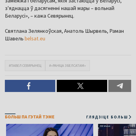
замежжа і беларусам, якія застаюцца ў Беларусі,
з'яднацца ў дасягненні нашай мары – вольнай
Беларусі», – кажа Севярынец.
Святлана Зелянкоўская, Анатоль Шырвель, Раман
Шавель
belsat.eu
#ПАВЕЛ СЕВЯРЫНЕЦ
#«РАНІЦА З БЕЛСАТАМ»
БОЛЬШ ПА ГЭТАЙ ТЭМЕ
ГЛЯДЗІЦЕ БОЛЬШ