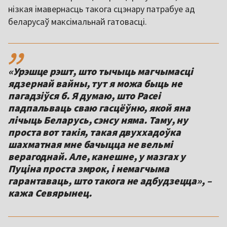
нізкая імавернасць такога сцэнару патрабуе ад
беларусаў максімальнай гатовасці.
,,
«Урэшце рэшт, што тычыць магчымасці
ядзернай вайны, тут я можа быць не
пагадзіўся б. Я думаю, што Расеі
падпальваць сваю гасцёўню, якой яна
лічыць Беларусь, сэнсу няма. Таму, ну
проста вот такія, такая двуххадоўка
шахматная мне бачыцца не вельмі
верагоднай. Але, канешне, у мазгах у
Пуціна проста змрок, і немагчыма
гарантаваць, што такога не адбудзецца», –
кажа Севярынец.