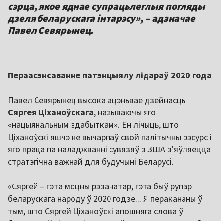
сэрца, якое яднае супрацьлеглыя погляды
дзеля беларускага інтарэсу», – адзначае
Павел Севярынец.
Пераасэнсаванне патэнцыялу лідараў 2020 года
Павел Севярынец высока ацэньвае дзейнасць
Сяргея Ціханоўскага
, называючы яго
«нацыянальным здабыткам». Ён лічыць, што
Ціханоўскі яшчэ не вычарпаў свой палітычны рэсурс і
яго праца па наладжванні сувязяў з ЗША з'яўляецца
стратэгічна важнай для будучыні Беларусі.
«Сяргей – гэта моцны рэзанатар, гэта быў рупар
беларускага народу ў 2020 годзе... Я перакананы ў
тым, што Сяргей Ціханоўскі апошняга слова ў