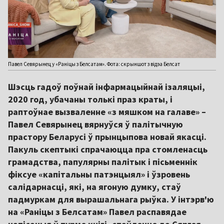
Павел Севярынец у «Раніцы з Белсатам». Фота: скрыншот з відэа Белсат
Шэсць гадоў поўнай інфармацыйнай ізаляцыі,
2020 год, убачаны толькі праз краты, і
раптоўнае вызваленне «з мяшком на галаве» –
Павел Севярынец вярнуўся ў палітычную
прастору Беларусі ў прынцыпова новай якасці.
Пакуль скептыкі спрачаюцца пра стомленасць
грамадства, папулярны палітык і пісьменнік
фіксуе «капітальны патэнцыял» і ўзровень
салідарнасці, які, на ягоную думку, стаў
падмуркам для вырашальнага рыўка. У інтэрв'ю
на «Раніцы з Белсатам» Павел распавядае