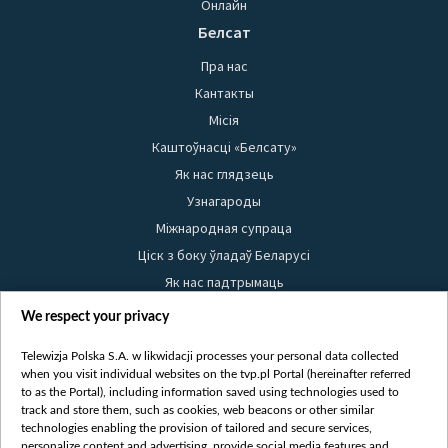
Онлайн
Белсат
Пра нас
Кантакты
Місія
Каштоўнасці «Белсату»
Як нас глядзець
Узнагароды
Міжнародная супраца
Ціск з боку ўладаў Беларусі
Як нас падтрымаць
Правілы выкарыстання матэрыялаў
We respect your privacy
Інфармацыя аб адпраўніку
Telewizja Polska S.A. w likwidacji processes your personal data collected
Бяспека
when you visit individual websites on the tvp.pl Portal (hereinafter referred
Youtube
to as the Portal), including information saved using technologies used to
track and store them, such as cookies, web beacons or other similar
Белсат news
technologies enabling the provision of tailored and secure services,
personalize content and advertising, provide social media features and