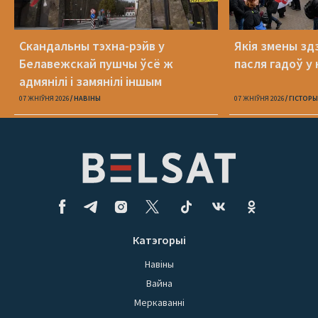
Скандальны тэхна-рэйв у
Якія змены здз
Белавежскай пушчы ўсё ж
пасля гадоў у 
адмянілі і замянілі іншым
07 ЖНІЎНЯ 2026
НАВІНЫ
07 ЖНІЎНЯ 2026
ГІСТОРЫ
Катэгорыі
Навіны
Вайна
Меркаванні