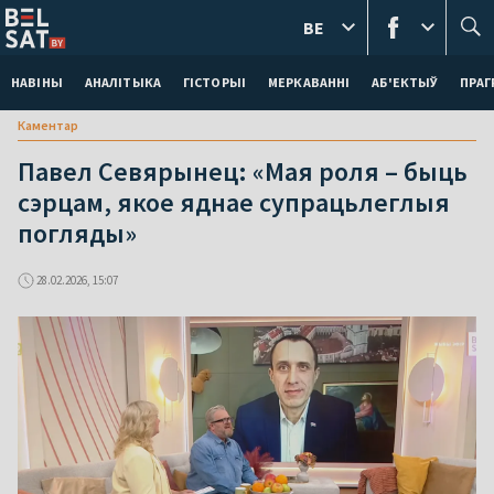
BE
НАВІНЫ
АНАЛІТЫКА
ГІСТОРЫІ
МЕРКАВАННI
АБ'ЕКТЫЎ
ПРАГ
Каментар
Павел Севярынец: «Мая роля – быць
сэрцам, якое яднае супрацьлеглыя
погляды»
28.02.2026, 15:07