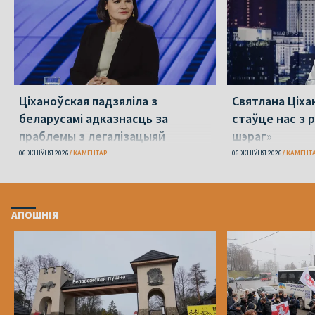
Ціханоўская падзяліла з
Святлана Ціха
беларусамі адказнасць за
стаўце нас з р
праблемы з легалізацыяй
шэраг»
06 ЖНІЎНЯ 2026
КАМЕНТАР
06 ЖНІЎНЯ 2026
КАМЕНТ
АПОШНІЯ