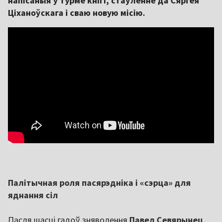
напісаныя ў турме кнігі, стаўленне да Сяргея
Ціханоўскага і сваю новую місію.
Палітычная роля пасярэдніка і «сэрца» для
яднання сіл
Пасля шасці гадоў зняволення
Павел Севярынец