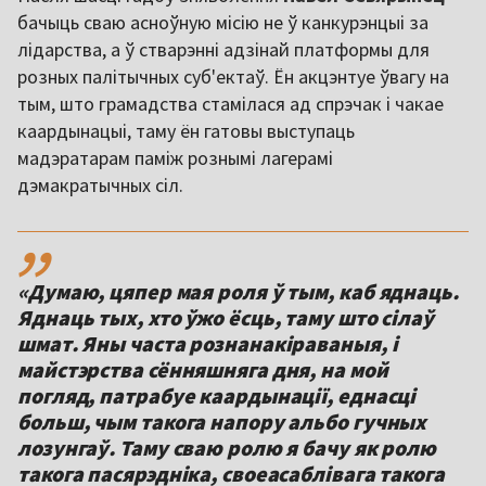
бачыць сваю асноўную місію не ў канкурэнцыі за
лідарства, а ў стварэнні адзінай платформы для
розных палітычных суб'ектаў. Ён акцэнтуе ўвагу на
тым, што грамадства стамілася ад спрэчак і чакае
каардынацыі, таму ён гатовы выступаць
мадэратарам паміж рознымі лагерамі
дэмакратычных сіл.
,,
«Думаю, цяпер мая роля ў тым, каб яднаць.
Яднаць тых, хто ўжо ёсць, таму што сілаў
шмат. Яны часта рознанакіраваныя, і
майстэрства сённяшняга дня, на мой
погляд, патрабуе каардынації, еднасці
больш, чым такога напору альбо гучных
лозунгаў. Таму сваю ролю я бачу як ролю
такога пасярэдніка, своеасаблівага такога