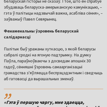
беларускай гісторыі не сказаў. І тое, што ён спрабуе
збудаваць беларуска-амерыканскую камунікацыю, –
гэта ў палітыцы надзвычай важна, асабліва сёння», –
заўважыў Павел Севярынец.
Фенаменальны ўзровень беларускай
салідарнасці
Палітык быў уражаны хуткасцю, з якой беларусы
сабралі сродкі на ягоную падтрымку. На думку
Паўла, параўноўваючы з досведам апошніх 30
гадоў, сённяшні ўзровень самаарганізацыі
грамадства з'яўляецца беспрэцэдэнтным і сведчыць
аб гатовасці да вырашальных зменаў.
,,
«Гэта ў першую чаргу, мне здаецца,