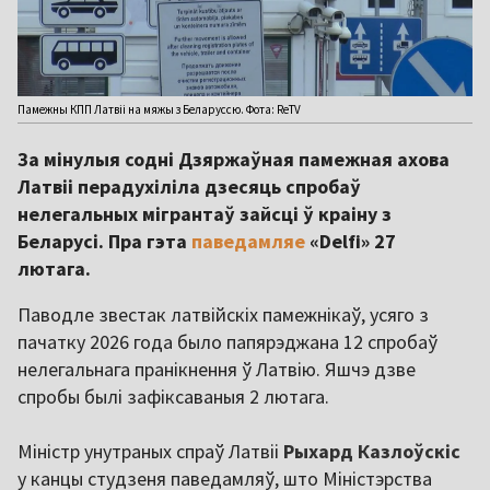
Памежны КПП Латвіі на мяжы з Беларуссю. Фота: ReTV
За мінулыя содні Дзяржаўная памежная ахова
Латвіі перадухіліла дзесяць спробаў
нелегальных мігрантаў зайсці ў краіну з
Беларусі. Пра гэта
паведамляе
«Delfi» 27
лютага.
Паводле звестак латвійскіх памежнікаў, усяго з
пачатку 2026 года было папярэджана 12 спробаў
нелегальнага пранікнення ў Латвію. Яшчэ дзве
спробы былі зафіксаваныя 2 лютага.
Міністр унутраных спраў Латвіі
Рыхард Казлоўскіс
у канцы студзеня паведамляў, што Міністэрства