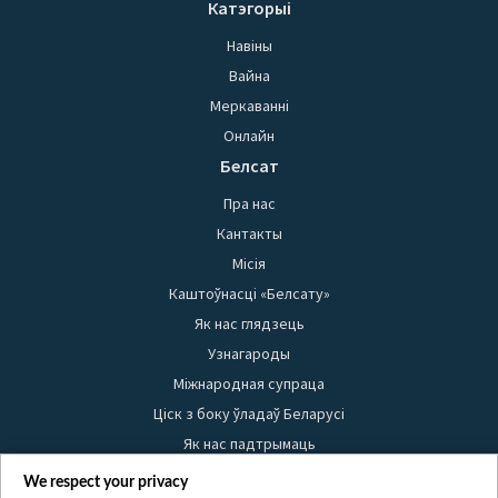
Катэгорыі
Навіны
Вайна
Меркаванні
Онлайн
Белсат
Пра нас
Кантакты
Місія
Каштоўнасці «Белсату»
Як нас глядзець
Узнагароды
Міжнародная супраца
Ціск з боку ўладаў Беларусі
Як нас падтрымаць
Правілы выкарыстання матэрыялаў
We respect your privacy