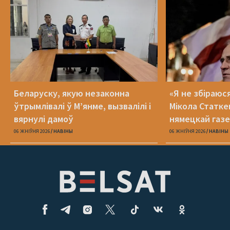
Беларуску, якую незаконна
«Я не збіраюс
ўтрымлівалі ў М’янме, вызвалілі і
Мікола Статке
вярнулі дамоў
нямецкай газе
06 ЖНІЎНЯ 2026
НАВІНЫ
06 ЖНІЎНЯ 2026
НАВІНЫ