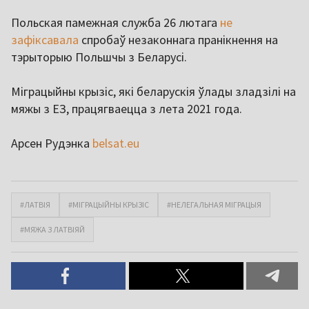
Польская памежная служба 26 лютага
не
зафіксавала
спробаў незаконнага пранікнення на
тэрыторыю Польшчы з Беларусі.
Міграцыйны крызіс, які беларускія ўлады зладзілі на
мяжы з ЕЗ, працягваецца з лета 2021 года.
Арсен Рудэнка
belsat.eu
#ЛАТВІЯ
#МІГРАЦЫЙНЫ КРЫЗІС
#НЕЛЕГАЛЬНАЯ МІГРАЦЫЯ
#МЯЖА З ЛАТВІЯЙ