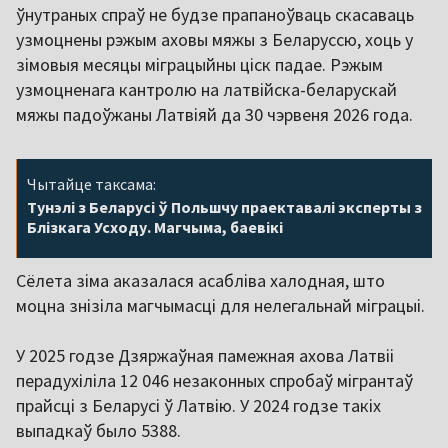
ўнутраных спраў не будзе прапаноўваць скасаваць
узмоцнены рэжым аховы мяжы з Беларуссю, хоць у
зімовыя месяцы міграцыйны ціск падае. Рэжым
узмоцненага кантролю на латвійска-беларускай
мяжы падоўжаны Латвіяй да 30 чэрвеня 2026 года.
Чытайце таксама:
Тунэлі з Беларусі ў Польшчу праектавалі эксперты з
Блізкага Усходу. Магчыма, баевікі
Сёлета зіма аказалася асабліва халодная, што
моцна знізіла магчымасці для нелегальнай міграцыі.
У 2025 годзе Дзяржаўная памежная ахова Латвіі
перадухіліла 12 046 незаконных спробаў мігрантаў
прайсці з Беларусі ў Латвію. У 2024 годзе такіх
выпадкаў было 5388.