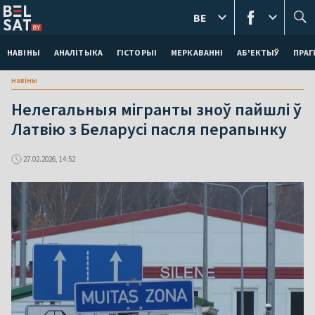
BE
НАВІНЫ
АНАЛІТЫКА
ГІСТОРЫІ
МЕРКАВАННI
АБ'ЕКТЫЎ
ПРАГ
навіны
Нелегальныя мігранты зноў пайшлі ў
Латвію з Беларусі пасля перапынку
27.02.2026, 14:52