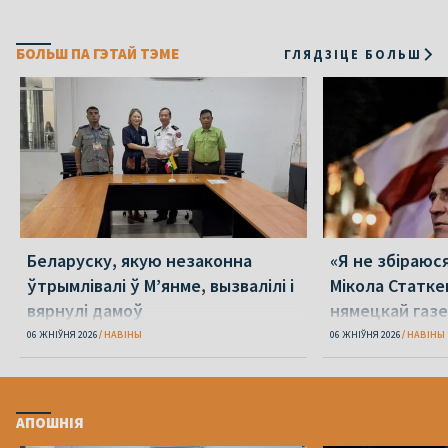
БОЛЬШ ПА ГЭТАЙ ТЭМЕ
ГЛЯДЗІЦЕ БОЛЬШ
Беларуску, якую незаконна
«Я не збіраюс
ўтрымлівалі ў М’янме, вызвалілі і
Мікола Статке
вярнулі дамоў
нямецкай газе
06 ЖНІЎНЯ 2026
НАВІНЫ
06 ЖНІЎНЯ 2026
НАВІНЫ
АПОШНІЯ