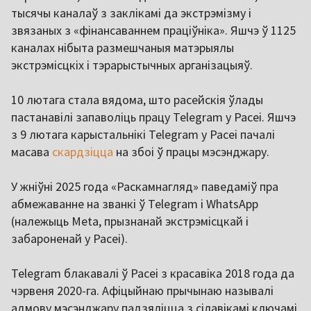
тысячы каналаў з заклікамі да экстрэмізму і
звязаных з «фінансаваннем праціўніка». Яшчэ ў 1125
каналах нібыта размешчаныя матэрыялы
экстрэмісцкіх і тэрарыстычных арганізацыяў.
10 лютага стала вядома, што расейскія ўлады
пастанавілі запаволіць працу Telegram у Расеі. Яшчэ
з 9 лютага карыстальнікі Telegram у Расеі пачалі
масава
скардзіцца
на збоі ў працы мэсэнджару.
У жніўні 2025 года «Раскамнагляд» паведаміў пра
абмежаванне на званкі ў Telegram і WhatsApp
(належыць Meta, прызнанай экстрэмісцкай і
забароненай у Расеі).
Telegram блакавалі ў Расеі з красавіка 2018 года да
чэрвеня 2020-га. Афіцыйнаю прычынаю называлі
адмову мэсэнджару падзяліцца з сілавікамі ключамі