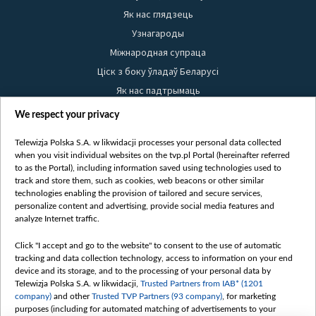
Як нас глядзець
Узнагароды
Міжнародная супраца
Ціск з боку ўладаў Беларусі
Як нас падтрымаць
Правілы выкарыстання матэрыялаў
We respect your privacy
Інфармацыя аб адпраўніку
Telewizja Polska S.A. w likwidacji processes your personal data collected
Бяспека
when you visit individual websites on the tvp.pl Portal (hereinafter referred
Youtube
to as the Portal), including information saved using technologies used to
track and store them, such as cookies, web beacons or other similar
Белсат news
technologies enabling the provision of tailored and secure services,
personalize content and advertising, provide social media features and
Белсат Shorts
analyze Internet traffic.
Белсат Life
Click "I accept and go to the website" to consent to the use of automatic
Жэстачайшы мульт
tracking and data collection technology, access to information on your end
Belsat English
device and its storage, and to the processing of your personal data by
Telewizja Polska S.A. w likwidacji,
Trusted Partners from IAB* (1201
Biełsat PL
company)
and other
Trusted TVP Partners (93 company)
, for marketing
Белсат Now
purposes (including for automated matching of advertisements to your