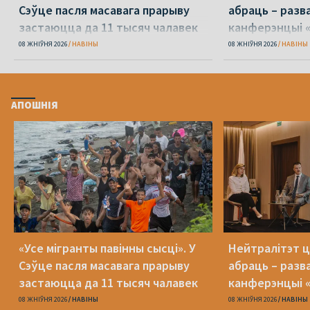
Сэўце пасля масавага прарыву
абраць – разв
застаюцца да 11 тысяч чалавек
канферэнцыі 
08 ЖНІЎНЯ 2026
НАВІНЫ
08 ЖНІЎНЯ 2026
НАВІНЫ
АПОШНІЯ
«Усе мігранты павінны сысці». У
Нейтралітэт ц
Сэўце пасля масавага прарыву
абраць – разв
застаюцца да 11 тысяч чалавек
канферэнцыі 
08 ЖНІЎНЯ 2026
НАВІНЫ
08 ЖНІЎНЯ 2026
НАВІНЫ