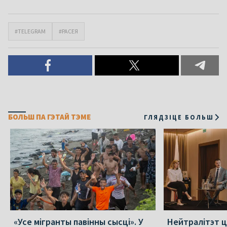
#TELEGRAM
#РАСЕЯ
БОЛЬШ ПА ГЭТАЙ ТЭМЕ
ГЛЯДЗІЦЕ БОЛЬШ
«Усе мігранты павінны сысці». У
Нейтралітэт ц