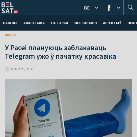
BE
НАВІНЫ
АНАЛІТЫКА
ГІСТОРЫІ
МЕРКАВАННI
АБ'ЕКТЫЎ
ПРАГ
навіны
У Расеі плануюць заблакаваць
Telegram ужо ў пачатку красавіка
27.02.2026, 08:38