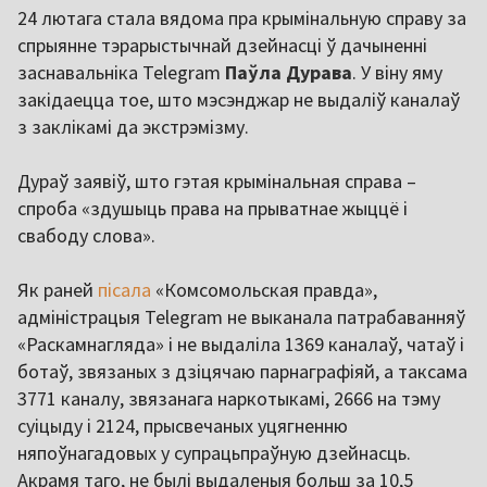
24 лютага стала вядома пра крымінальную справу за
спрыянне тэрарыстычнай дзейнасці ў дачыненні
заснавальніка Telegram
Паўла Дурава
. У віну яму
закідаецца тое, што мэсэнджар не выдаліў каналаў
з заклікамі да экстрэмізму.
Дураў заявіў, што гэтая крымінальная справа –
спроба «здушыць права на прыватнае жыццё і
свабоду слова».
Як раней
пісала
«Комсомольская правда»,
адміністрацыя Telegram не выканала патрабаванняў
«Раскамнагляда» і не выдаліла 1369 каналаў, чатаў і
ботаў, звязаных з дзіцячаю парнаграфіяй, а таксама
3771 каналу, звязанага наркотыкамі, 2666 на тэму
суіцыду і 2124, прысвечаных уцягненню
няпоўнагадовых у супрацьпраўную дзейнасць.
Акрамя таго, не былі выдаленыя больш за 10,5