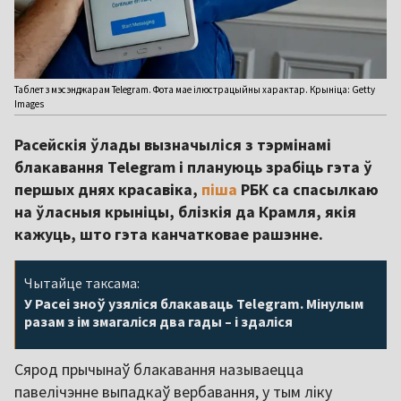
Таблет з мэсэнджарам Telegram. Фота мае ілюстрацыйны характар. Крыніца: Getty
Images
Расейскія ўлады вызначыліся з тэрмінамі
блакавання Telegram і плануюць зрабіць гэта ў
першых днях красавіка,
піша
РБК са спасылкаю
на ўласныя крыніцы, блізкія да Крамля, якія
кажуць, што гэта канчатковае рашэнне.
Чытайце таксама:
У Расеі зноў узяліся блакаваць Telegram. Мінулым
разам з ім змагаліся два гады – і здаліся
Сярод прычынаў блакавання называецца
павелічэнне выпадкаў вербавання, у тым ліку