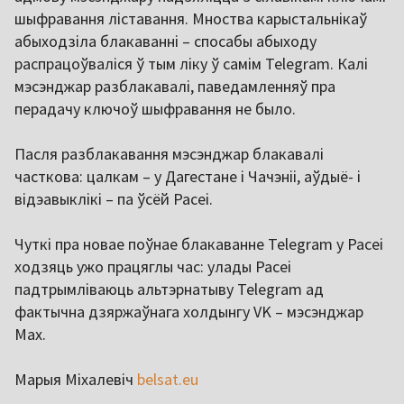
шыфравання ліставання. Мноства карыстальнікаў
абыходзіла блакаванні – спосабы абыходу
распрацоўваліся ў тым ліку ў самім Telegram. Калі
мэсэнджар разблакавалі, паведамленняў пра
перадачу ключоў шыфравання не было.
Пасля разблакавання мэсэнджар блакавалі
часткова: цалкам – у Дагестане і Чачэніі, аўдыё- і
відэавыклікі – па ўсёй Расеі.
Чуткі пра новае поўнае блакаванне Telegram у Расеі
ходзяць ужо працяглы час: улады Расеі
падтрымліваюць альтэрнатыву Telegram ад
фактычна дзяржаўнага холдынгу VK – мэсэнджар
Max.
Марыя Міхалевіч
belsat.eu