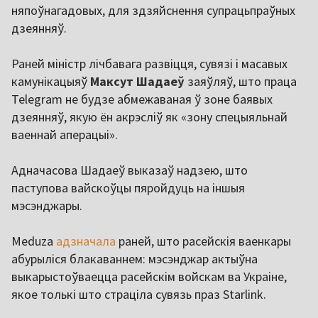
няпоўнагадовых, для здзяйснення супрацьпраўных
дзеянняў.
Раней міністр лічбавага развіцця, сувязі і масавых
камунікацыяў
Максут Шадаеў
заяўляў, што праца
Telegram не будзе абмежаваная ў зоне баявых
дзеянняў, якую ён акрэсліў як «зону спецыяльнай
ваеннай аперацыі».
Адначасова Шадаеў выказаў надзею, што
паступова вайскоўцы пяройдуць на іншыя
мэсэнджары.
Meduza
адзначала
раней, што расейскія ваенкары
абурыліся блакаваннем: мэсэнджар актыўна
выкарыстоўваецца расейскім войскам ва Украіне,
якое толькі што страціла сувязь праз Starlink.