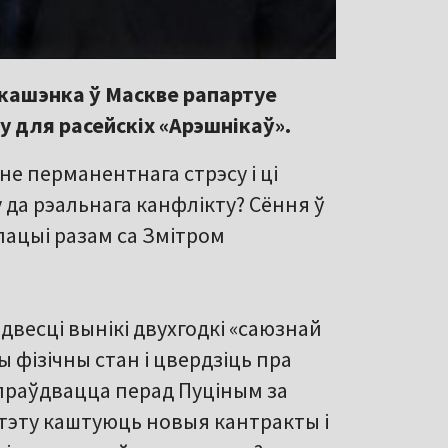
кашэнка ў Маскве рапартуе
 для расейскіх «Арэшнікаў».
е перманентнага стрэсу і ці
да рэальнага канфлікту? Сёння ў
пацыі разам са Змітром
весці вынікі двухгодкі «саюзнай
 фізічны стан і цвердзіць пра
апраўдвацца перад Пуціным за
ітэту каштуюць новыя кантракты і