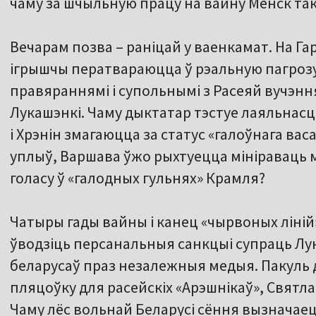
чаму за шчыльную працу на вайну Менск так 
Вечарам позва – раніцай у ваенкамат. На 
ігрышчы ператвараюцца ў рэальную пагрозу
правяраннямі і супольнымі з Расеяй вучэнням
Лукашэнкі. Чаму дыктатар тэстуе лаяльнасць
і Хрэнін змагаюцца за статус «галоўнага васа
уплыў, Варшава ўжо рыхтуецца мініраваць 
голасу ў «галодных гульнях» Крамля?
Чатыры гады вайны і канец «чырвоных ліній
ўводзіць персанальныя санкцыі супраць Лук
беларусаў праз незалежныя медыя. Пакуль 
пляцоўку для расейскіх «Арэшнікаў», Святлан
Чаму лёс вольнай Беларусі сёння вызначаец