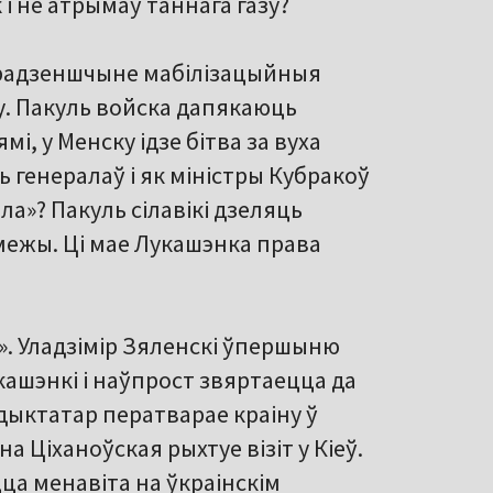
і не атрымаў таннага газу?
Гарадзеншчыне мабілізацыйныя
. Пакуль войска дапякаюць
і, у Менску ідзе бітва за вуха
 генералаў і як міністры Кубракоў
ла»? Пакуль сілавікі дзеляць
межы. Ці мае Лукашэнка права
». Уладзімір Зяленскі ўпершыню
ашэнкі і наўпрост звяртаецца да
дыктатар ператварае краіну ў
а Ціханоўская рыхтуе візіт у Кіеў.
ца менавіта на ўкраінскім