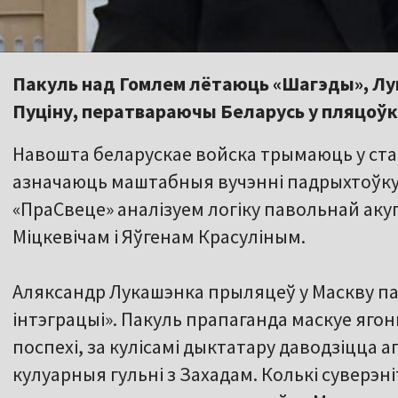
Пакуль над Гомлем лётаюць «Шагэды», Лу
Пуціну, ператвараючы Беларусь у пляцоўку
Навошта беларускае войска трымаюць у стан
азначаюць маштабныя вучэнні падрыхтоўку 
«ПраСвеце» аналізуем логіку павольнай аку
Міцкевічам і Яўгенам Красуліным.
Аляксандр Лукашэнка прыляцеў у Маскву пад
інтэграцыі». Пакуль прапаганда маскуе ягоны
поспехі, за кулісамі дыктатару даводзіцца 
кулуарныя гульні з Захадам. Колькі суверэн