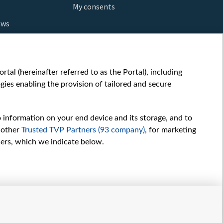
My consents
ews
orts
fe
шы мульт
tal (hereinafter referred to as the Portal), including
glish
ies enabling the provision of tailored and secure
ow
story
o information on your end device and its storage, and to
sic
 other
Trusted TVP Partners (93 company)
, for marketing
oc
hers, which we indicate below.