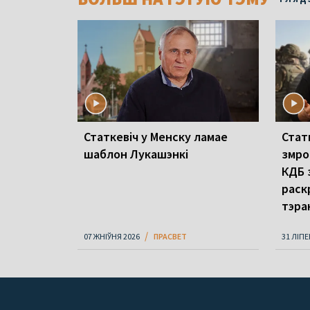
Статкевіч у Менску ламае
Стат
шаблон Лукашэнкі
змро
КДБ 
раск
тэра
07 ЖНІЎНЯ 2026
ПРАСВЕТ
31 ЛІПЕ