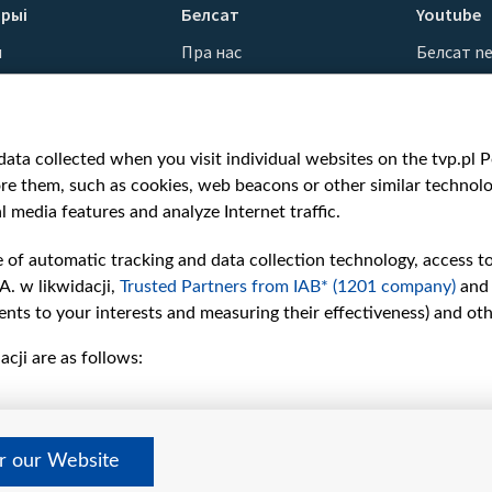
рыі
Белсат
Youtube
ы
Пра нас
Белсат n
Кантакты
Белсат Sh
ванні
Місія
Белсат Li
н
Каштоўнасці «Белсату»
Жэстачай
ata collected when you visit individual websites on the tvp.pl Por
Як нас глядзець
Belsat En
re them, such as cookies, web beacons or other similar technolog
Узнагароды
Biełsat PL
l media features and analyze Internet traffic.
Міжнародная супраца
Белсат N
Ціск з боку ўладаў
Белсат Hi
e of automatic tracking and data collection technology, access t
Беларусі
Белсат Mu
A. w likwidacji,
Trusted Partners from IAB* (1201 company)
and
Як нас падтрымаць
Белсат D
nts to your interests and measuring their effectiveness) and ot
Правілы выкарыстання
cji are as follows:
матэрыялаў
Інфармацыя аб
адпраўніку
Бяспека
er our Website