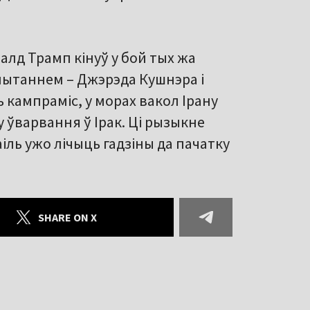
алд Трамп кінуў у бой тых жа
 пытаннем – Джэрэда Кушнэра і
 кампраміс, у морах вакол Ірану
ўварвання ў Ірак. Ці рызыкне
аіль ужо лічыць гадзіны да пачатку
SHARE ON X