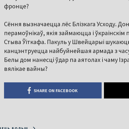
фронце?
Сёння вызначаецца лёс Блізкага Усходу. Дон
перамоўнікаў, якія займаюцца і ўкраінскім
Стыва Ўіткафа. Пакуль у Швейцарыі шукаюць
канцэнтруецца найбуйнейшая армада з часу 
Белы дом нанесці ўдар па аятолах і чаму Ізр
вялікае вайны?
SHARE ON FACEBOOK
ЗЕЦЬ БОЛЬШ