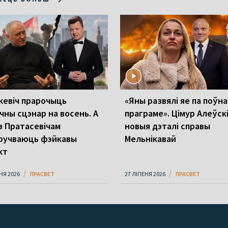
кевіч прарочыць
«Яны развялі яе па поўн
чны сцэнар на восень. А
праграме». Цімур Алеўскі
з Пратасевічам
новыя дэталі справы
ручваюць фэйкавы
Мельнікавай
кт
НЯ 2026
ПРАСВЕТ
27 ЛІПЕНЯ 2026
ПРАСВЕТ