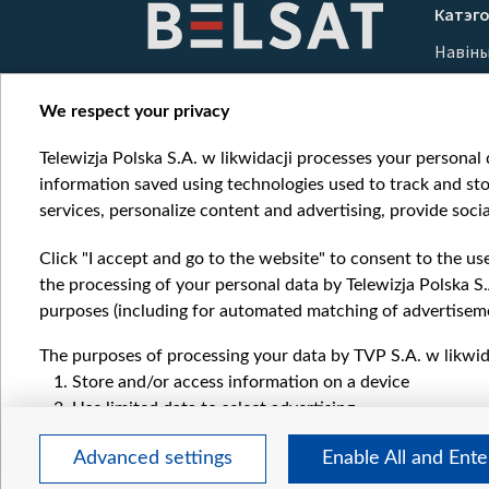
Катэго
Навін
Вайна
Мерка
We respect your privacy
Онлай
Telewizja Polska S.A. w likwidacji processes your personal d
information saved using technologies used to track and sto
services, personalize content and advertising, provide socia
Click "I accept and go to the website" to consent to the us
the processing of your personal data by Telewizja Polska S.
purposes (including for automated matching of advertiseme
The purposes of processing your data by TVP S.A. w likwida
Store and/or access information on a device
Use limited data to select advertising
Create profiles for personalised advertising
Advanced settings
Enable All and Ent
Use profiles to select personalised advertising
Create profiles to personalise content