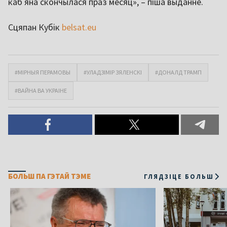
каб яна скончылася праз месяц», – піша выданне.
Сцяпан Кубік
belsat.eu
#МІРНЫЯ ПЕРАМОВЫ
#УЛАДЗІМІР ЗЯЛЕНСКІ
#ДОНАЛД ТРАМП
#ВАЙНА ВА УКРАІНЕ
БОЛЬШ ПА ГЭТАЙ ТЭМЕ
ГЛЯДЗІЦЕ БОЛЬШ