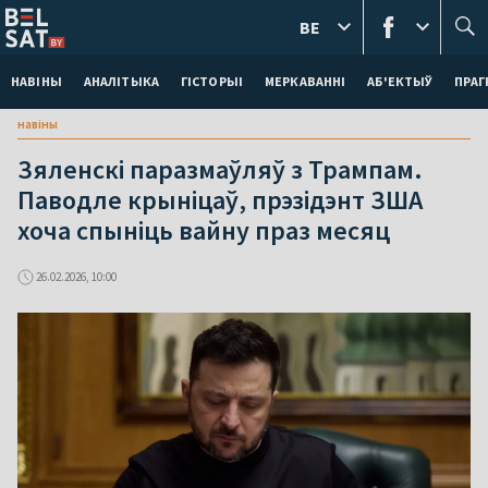
BE
НАВІНЫ
АНАЛІТЫКА
ГІСТОРЫІ
МЕРКАВАННI
АБ'ЕКТЫЎ
ПРАГ
навіны
Зяленскі паразмаўляў з Трампам.
Паводле крыніцаў, прэзідэнт ЗША
хоча спыніць вайну праз месяц
26.02.2026, 10:00