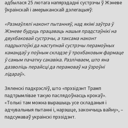
адбылася 25 лютага напярэдадні сустрэчы ў Жэневе
ўкраінскай і амерыканскай дэлегацыяў:
«Размаўлялі наконт пытанняў, над якімі заўтра ў
Жэневе будуць працаваць нашыя прадстаўнікі на
двухбаковай сустрэчы, а таксама наконт
падрыхтоўкі да наступнай сустрэчы перамоўных
камандаў у поўным складзе ў трохбаковым фармаце
ў самым пачатку сакавіка. Разлічваем, што яна
дазволіць перайсці да перамоваў на ўзроўні
лідараў».
Зяленскі падкрэсліў, што «прэзідэнт Трамп
падтрымлівае такую паслядоўнасць крокаў».
«Толькі там можна вырашыць усе складаныя і
адчувальныя пытанні і, нарэшце, закончыць вайну», –
падсумаваў украінскі прэзідэнт.