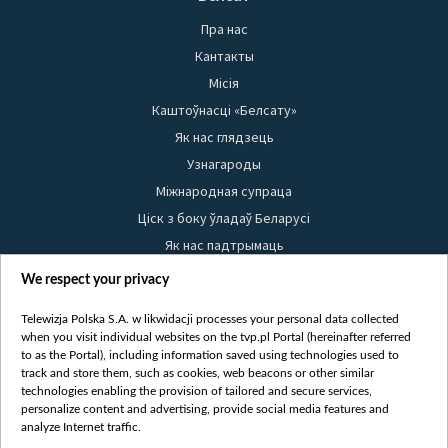
Пра нас
Кантакты
Місія
Каштоўнасці «Белсату»
Як нас глядзець
Узнагароды
Міжнародная супраца
Ціск з боку ўладаў Беларусі
Як нас падтрымаць
Правілы выкарыстання матэрыялаў
We respect your privacy
Інфармацыя аб адпраўніку
Telewizja Polska S.A. w likwidacji processes your personal data collected
Бяспека
when you visit individual websites on the tvp.pl Portal (hereinafter referred
Youtube
to as the Portal), including information saved using technologies used to
track and store them, such as cookies, web beacons or other similar
Белсат news
technologies enabling the provision of tailored and secure services,
personalize content and advertising, provide social media features and
Белсат Shorts
analyze Internet traffic.
Белсат Life