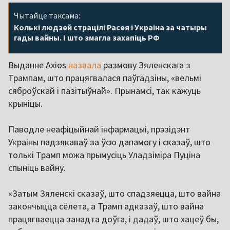
Чытайце таксама:
Колькі людзей страцілі Расея і Украіна за чатыры
гады вайны. І што змагла захапіць РФ
Выданне Axios
назвала
размову Зяленскага з
Трампам, што працягвалася паўгадзіны, «вельмі
сяброўскай і пазітыўнай». Прынамсі, так кажуць
крыніцы.
Паводле неафіцыйнай інфармацыі, прэзідэнт
Украіны падзякаваў за ўсю дапамогу і сказаў, што
толькі Трамп можа прымусіць Уладзіміра Пуціна
спыніць вайну.
«Затым Зяленскі сказаў, што спадзяецца, што вайна
закончыцца сёлета, а Трамп адказаў, што вайна
працягваецца занадта доўга, і дадаў, што хацеў бы,