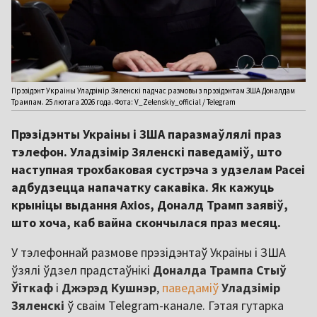
Прэзідэнт Украіны Уладзімір Зяленскі падчас размовы з прэзідэнтам ЗША Доналдам
Трампам. 25 лютага 2026 года. Фота: V_Zelenskiy_official / Telegram
Прэзідэнты Украіны і ЗША паразмаўлялі праз
тэлефон. Уладзімір Зяленскі паведаміў, што
наступная трохбаковая сустрэча з удзелам Расеі
адбудзецца напачатку сакавіка. Як кажуць
крыніцы выдання Axios, Доналд Трамп заявіў,
што хоча, каб вайна скончылася праз месяц.
У тэлефоннай размове прэзідэнтаў Украіны і ЗША
ўзялі ўдзел прадстаўнікі
Доналда
Трампа
Стыў
Ўіткаф
і
Джэрэд
Кушнэр
,
паведаміў
Уладзімір
Зяленскі
ў сваім Telegram-канале. Гэтая гутарка