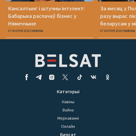
Кансалтынг і штучны інтэлект:
За месяц у По
Бабарыка распачаў бізнес у
разу вырас лі
Нямеччыне
беларусам у 
абароне
07 ЖНІЎНЯ 2026
НАВІНЫ
07 ЖНІЎНЯ 2026
НАВІНЫ
Катэгорыі
Навіны
Вайна
Меркаванні
Онлайн
Белсат