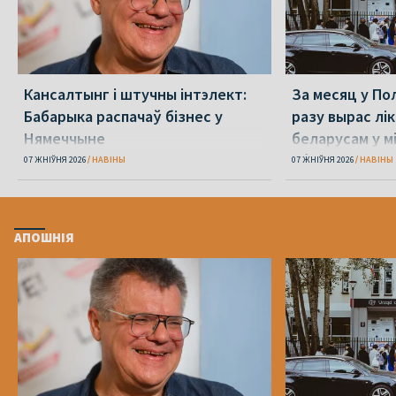
Кансалтынг і штучны інтэлект:
За месяц у По
Бабарыка распачаў бізнес у
разу вырас лі
Нямеччыне
беларусам у 
абароне
07 ЖНІЎНЯ 2026
НАВІНЫ
07 ЖНІЎНЯ 2026
НАВІНЫ
АПОШНІЯ