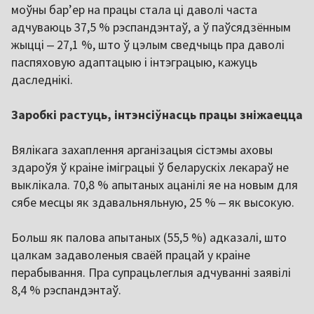
моўны бар’ер на працы стала ці даволі часта
адчуваюць 37,5 % рэспандэнтаў, а ў паўсядзённым
жыцці ‒ 27,1 %, што ў цэлым сведчыць пра даволі
паспяховую адаптацыю і інтэграцыю, кажуць
даследнікі.
Заробкі растуць, інтэнсіўнасць працы зніжаецца
Вялікага захаплення арганізацыя сістэмы аховы
здароўя ў краіне іміграцыі ў беларускіх лекараў не
выклікала. 70,8 % апытаных ацанілі яе на новым для
сябе месцы як здавальняльную, 25 % ‒ як высокую.
Больш як палова апытаных (55,5 %) адказалі, што
цалкам задаволеныя сваёй працай у краіне
перабывання. Пра супрацьлеглыя адчуванні заявілі
8,4 % рэспандэнтаў.