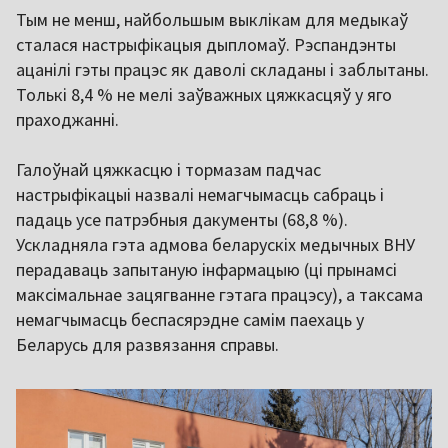
Тым не менш, найбольшым выклікам для медыкаў
сталася настрыфікацыя дыпломаў. Рэспандэнты
ацанілі гэты працэс як даволі складаны і заблытаны.
Толькі 8,4 % не мелі заўважных цяжкасцяў у яго
праходжанні.
Галоўнай цяжкасцю і тормазам падчас
настрыфікацыі назвалі немагчымасць сабраць і
падаць усе патрэбныя дакументы (68,8 %).
Ускладняла гэта адмова беларускіх медычных ВНУ
перадаваць запытаную інфармацыю (ці прынамсі
максімальнае зацягванне гэтага працэсу), а таксама
немагчымасць беспасярэдне самім паехаць у
Беларусь для развязання справы.