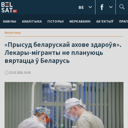
BE
НАВІНЫ
АНАЛІТЫКА
ГІСТОРЫІ
МЕРКАВАННI
АБ'ЕКТЫЎ
ПРАГ
Аналітыка
«Прысуд беларускай ахове здароўя».
Лекары-мігранты не плануюць
вяртацца ў Беларусь
25.02.2026, 05:00