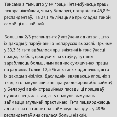
Таксама з тым, што ў эміграцыі інтэнсіўнасць працы
лекара ніжэйшая, чым у Беларусі, пагадзіліся 45,8 %
рэспандэнтаў. Па 27,1 % лічаць яе прыкладна такой
самай ці вышэйшай.
Больш як 2/3 рэспандэнтаў упэўнена адказалі, што
іх даходы ў параўнанні з Беларуссю выраслі. Прычым
у 33,3 % гэта адбылося пры зніжэнні інтэнсіўнасці
працы, то-бок, працуючы на стаўку, тут яны
зарабляюць больш, чым падчас сумяшчэння працы
на радзіме. Толькі 12,5 % апытаных адзначылі, што
іх даходы знізіліся. Даследнікі звязваюць апошніх з
тымі, хто пакуль яшчэ не працуе лекарам або займаў
у Беларусі адміністрацыйныя пасады ці працаваў
вузкім спецыялістам, а тут пакуль вымушаны
займацца агульнай практыкаю. Гэта пацвярджаюць
адказы на пытанне пра займаную пасаду – у 48 %
рэспандэнтаў яна сталася больш нізкай.