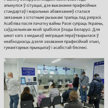
апынуліся ў сітуацыі, дзе выкананне прафесійных
стандартаў і маральных абавязанняў сталася
звязаным з істотнымі рызыкамі трапіць пад рэпрэсіі.
Асабліва пасля пачатку вайны Расеі супраць Украіны,
саўдзельнікам якой зрабіліся ўлады Беларусі. Для
шмат каго з медыкаў эміграцыя пераўтварылася ў
неабходнасць дзеля захавання прафесійнай этыкі,
гуманітарных прынцыпаў і асабістай бяспекі.