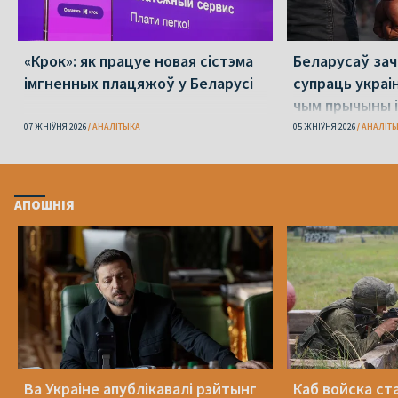
«Крок»: як працуе новая сістэма
Беларусаў зача
імгненных плацяжоў у Беларусі
супраць украі
чым прычыны і
07 ЖНІЎНЯ 2026
АНАЛІТЫКА
05 ЖНІЎНЯ 2026
АНАЛІТ
АПОШНІЯ
Ва Украіне апублікавалі рэйтынг
Каб войска ст