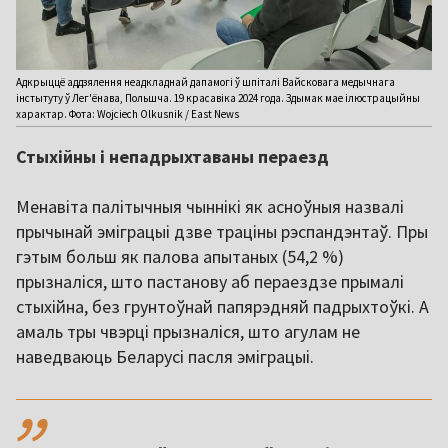
Адкрыццё аддзялення неадкладнай дапамогі ў шпіталі Вайсковага медычнага
інстытуту ў Лег'ёнава, Польшча. 19 красавіка 2024 года. Здымак мае ілюстрацыйны
характар. Фота: Wojciech Olkusnik / East News
Стыхійны і непадрыхтаваны пераезд
Менавіта палітычныя чыннікі як асноўныя назвалі
прычынай эміграцыі дзве траціны рэспандэнтаў. Пры
гэтым больш як палова апытаных (54,2 %)
прызналіся, што пастанову аб пераездзе прымалі
стыхійна, без грунтоўнай папярэдняй падрыхтоўкі. А
амаль тры чвэрці прызналіся, што агулам не
наведваюць Беларусі пасля эміграцыі.
,,