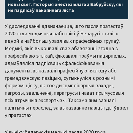
новы свет. Гісторыя анестэзіёлага з Бабруйску, які
не падпісаў пакаяннага ліста
У даследаванні адзначаецца, што пасля пратэстаў
2020 года медычныя работнікі ў Беларусі сталіся
адной з найбольш уразлівых прафесійных групаў.
Медыкі, якія выконвалі свае абавязанні згодна з
прафесійнаю этыкай, фіксавалі траўмы пацярпелых,
адмаўляліся падпісваць сфальсіфікаваныя
дакументы, выказвалі прафесійную нязгоду або
грамадзянскую пазіцыю, сутыкнуліся з рознымі
формамі ціску, як тое дысцыплінарныя захады,
пагрозы, звальненні, ператрусы і нават прымусовыя
псіхіятрычныя экспертызы. Таксама яны зазналі
палітычны пераслед за выказванне пазіцыі ды ўдзел
у пратэстах.
У выніку беларускія медыкі пасля 2020 года