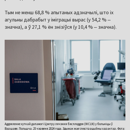
Тым не менш 68,8 % апытаных адзначылі, што іх
агульны дабрабыт у іміграцыі вырас (у 54,2 % ‒
значна), а ў 27,1 % ён знізіўся (у 10,4 % ‒ значна).
Аддзяленне хуткай дапамогі Цэнтру лячэння бясплоддзя (WCLN) у больніцы ў
Варшаве, Польшча. 25 чэрвеня 2024 года. Здымак мае ілюстрацыйны характар. Фота: