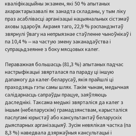
кваліфікацыйны экзамен, які 50 % апытаных
ахарактарызавалі як занадта складаны, у тым ліку
праз асаблівасці арганізацыі нацыянальных сістэмаў
аховы здароўя. Акрамя таго, 22,9 % рэспандэнтаў
звярнулі ўвагу на непрыязнае стаўленне чыноўнікаў і
па 10,4 % ‒ на частую змену заканадаўства і
супрацьдзеянне з боку мясцовых калег.
Пераважная большасць (81,3 %) апытаных падчас
настрыфікацыі звярталася па параду ці іншую
дапамогу да калег-беларусаў, якія прайшлі ці
праходзяць гэты самы шлях. Такім чынам, медычная
салідарнасць сапраўды працуе, заяўляюць
даследнікі. Таксама медыкі звярталіся да калег з
іншым (небеларускім) грамадзянствам, карысталіся
паслугамі юрыстаў або кансультантаў беларускіх
дыяспарных арганізацыяў. Зусім невялікая частка (па
8,3 %) наведвала дзяржаўныя кансультацыі і