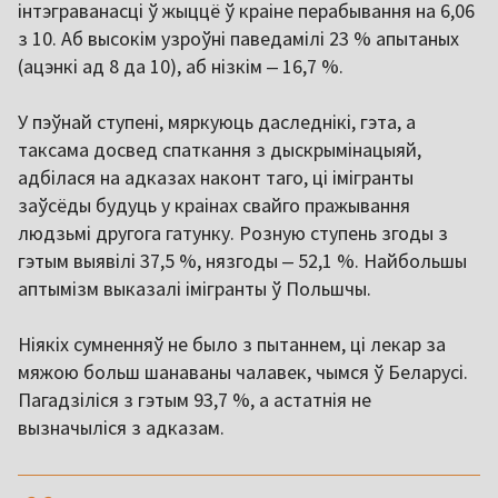
інтэграванасці ў жыццё ў краіне перабывання на 6,06
з 10. Аб высокім узроўні паведамілі 23 % апытаных
(ацэнкі ад 8 да 10), аб нізкім ‒ 16,7 %.
У пэўнай ступені, мяркуюць даследнікі, гэта, а
таксама досвед спаткання з дыскрымінацыяй,
адбілася на адказах наконт таго, ці імігранты
заўсёды будуць у краінах свайго пражывання
людзьмі другога гатунку. Розную ступень згоды з
гэтым выявілі 37,5 %, нязгоды ‒ 52,1 %. Найбольшы
аптымізм выказалі імігранты ў Польшчы.
Ніякіх сумненняў не было з пытаннем, ці лекар за
мяжою больш шанаваны чалавек, чымся ў Беларусі.
Пагадзіліся з гэтым 93,7 %, а астатнія не
вызначыліся з адказам.
,,