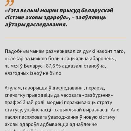
«Гэта вельмі моцны прысуд беларускай
сістэме аховы здароўя», – заяўляюць
Падобным чынам размеркаваліся думкі наконт таго,
ці лекар за мяжою больш сацыяльна абаронены,
чымся ў Беларусі: 87,6 % адказалі станоўча,
нязгодных ізноў не было.
Агулам, гаворыцца ў даследаванні, пераезд
спачатку прыводзіць да часовага «разбурэння»
прафесійнай ролі: медыкі перажываюць страту
статусу, упэўненасці і сацыяльнай выразнасці. Але
пасля паспяховага ўваходжання ў новую сістэму
аховы здароўя адбываецца аднаўленне