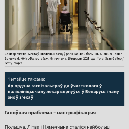
Санітар вязе пацыента ў інвалідным вазку ў рэгіянальнай больніцы Klinikum Dahme-
Spreewald. Кёнігс-Вустэргаўзэн, Нямеччына. 16 верасня 2024 года. Фота: Sean Gallup /
Getty Images
Чытайце таксама:
Ад ордэна гаспітальераў да ўчастковага ў
паліклініцы: чаму лекар вярнуўся ў Беларусь і чаму
зноў з'ехаў
Галоўная праблема – настрыфікацыя
Польшча, Літва і Нямеччына сталіся найбольш