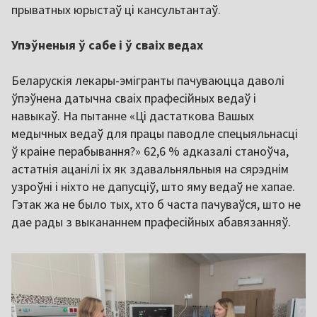
прыватных юрыстаў ці кансультантаў.
Упэўненыя ў сабе і ў сваіх ведах
Беларускія лекары-эмігранты пачуваюцца даволі
ўпэўнена датычна сваіх прафесійных ведаў і
навыкаў. На пытанне «Ці дастаткова Вашых
медычных ведаў для працы паводле спецыяльнасці
ў краіне перабывання?» 62,6 % адказалі станоўча,
астатнія ацанілі іх як здавальняльныя на сярэднім
узроўні і ніхто не дапусціў, што яму ведаў не хапае.
Гэтак жа не было тых, хто б часта пачуваўся, што не
дае рады з выкананнем прафесійных абавязанняў.