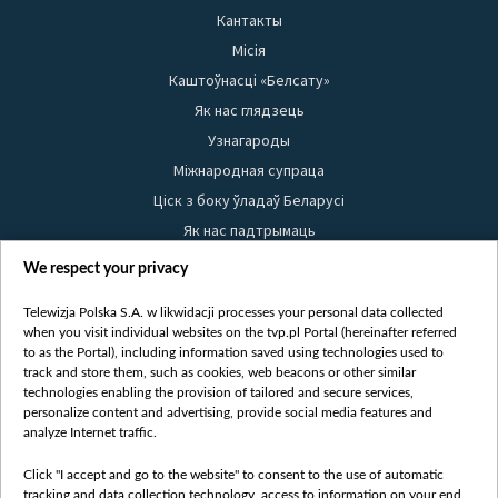
Кантакты
Місія
Каштоўнасці «Белсату»
Як нас глядзець
Узнагароды
Міжнародная супраца
Ціск з боку ўладаў Беларусі
Як нас падтрымаць
Правілы выкарыстання матэрыялаў
We respect your privacy
Інфармацыя аб адпраўніку
Telewizja Polska S.A. w likwidacji processes your personal data collected
Бяспека
when you visit individual websites on the tvp.pl Portal (hereinafter referred
Youtube
to as the Portal), including information saved using technologies used to
track and store them, such as cookies, web beacons or other similar
Белсат news
technologies enabling the provision of tailored and secure services,
personalize content and advertising, provide social media features and
Белсат Shorts
analyze Internet traffic.
Белсат Life
Жэстачайшы мульт
Click "I accept and go to the website" to consent to the use of automatic
tracking and data collection technology, access to information on your end