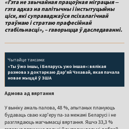
«Гэта не звычайная працоўная міграцыя ‒
гэта адказ на палітычны і інстытуцыйны
ціск, які суправаджаўся псіхалагічнай
траўмаю і стратаю прафесійнай
стабільнасці», – гаворыцца ў даследаванні.
Чытайце таксама:
«Ты ўжо іншы, і Беларусь ужо іншая»: вялікая
размова з доктаркаю Дар'яй Чэхавай, якая пачала
новае жыццё ў ЗША
Адмова ад вяртання
У выніку амаль палова, 48 %, апытаных плануюць
будаваць сваю кар’еру па-за межамі Беларусі і не
разглядаюць магчымасці вяртання. Яшчэ 33,3 %