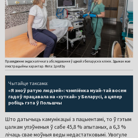
Правядзенне эндаскапічнага абследавання ў адной з беларускіх клінік. Здымак мае
ілюстрацыйны характар. Фота: 1prof.by
Чытайце таксама:
«Я зноў ратую людзей»: чэмпіёнка муай-тай восем
гадоў працавала на «хуткай» у Беларусі, а цяпер
робіць гэта ў Польшчы
Што датычыць камунікацыі з пацыентамі, то ў гэтым
цалкам упэўненыя ў сабе 45,8 % апытаных, а 6,3 %
лічаць свае моўныя веды недастатковымі. Увогуле