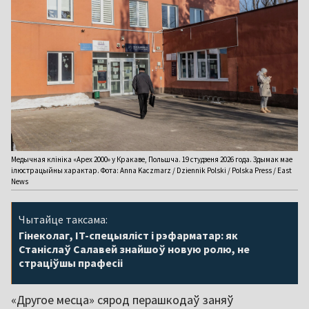
Медычная клініка «Аpex 2000» у Кракаве, Польшча. 19 студзеня 2026 года. Здымак мае
ілюстрацыйны характар. Фота: Anna Kaczmarz / Dziennik Polski / Polska Press / East
News
Чытайце таксама:
Гінеколаг, IT-спецыяліст і рэфарматар: як
Станіслаў Салавей знайшоў новую ролю, не
страціўшы прафесіі
«Другое месца» сярод перашкодаў заняў