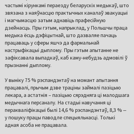
частымі кірункамі пераезду беларускіх медыкаў, што
звязана з наяўнасцю практычных каналаў эвакуацыі
і магчымасцю затым аднавіць прафесійную
дзейнасць. Пры гэтым, напрыклад, у Польшчы праца
медыка ёсць дэфіцытнай, што дазваляе пачаць
працаваць у сферы яшчэ да фармальнай
настрыфікацыі дыплому. Пры гэтым апытанне не
зафіксавала выпадкаў, каб каму-небудзь адмовілі ў
прызнанні дыплому.
У выніку 75 % рэспандэнтаў на момант апытання
працавалі, прычым дзве траціны займалі пазіцыю
лекара, а астатнія – пазіцыю сярэдняга ці малодшага
медычнага персаналу. На стадыі навучання ці
перакваліфікацыі былі 14,6 % рэспандэнтаў, 8,3 % ‒
у пошуку працы паводле спецыяльнасці. Толькі
адная асоба не працавала.