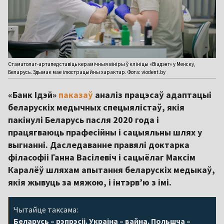
Стаматолаг-артапед ставіць керамічныя вініры ў клініцы «Віадэнт» у Менску,
Беларусь. Здымак мае ілюстрацыйны характар. Фота: viodent.by
«Банк Ідэй»
паказаў
аналіз працэсаў адаптацыі
беларускіх медычных спецыялістаў, якія
пакінулі Беларусь пасля 2020 года і
працягваюць прафесійны і сацыяльны шлях у
выгнанні. Даследаванне правялі доктарка
філасофіі Ганна Васілевіч і сацыёлаг Максім
Каралёў шляхам апытання беларускіх медыкаў,
якія жывуць за мяжою, і інтэрв’ю з імі.
Чытайце таксама:
Беларусь – рэпрэсіі. Украіна – вайна. Польшча –