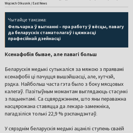
Wojciech Olkusnik / East News
Чытайце таксама:
Фельчарка ў выгнанні – пра работу ў вёсцы, павагу
да беларускіх стаматолагаў і цяжкасці
прафесійнай дзейнасці
Ксенафобія бывае, але павагі больш
Беларускія медыкі сутыкаліся за мяжою з праявамі
ксенафобіі ці пачуцця вышэйшасці, але, хутчэй,
рэдка. Найбольш часта гэта было з боку мясцовых
калегаў. Пазітыўным момантам выглядаюць стасункі
з пацыентамі. Са сцвярджэннем, што яны пераважна
насцярожана ставяцца да лекара-замежніка,
пагадзіліся толькі 22,9 % рэспандэнтаў.
У сярэднім беларускія медыкі ацанілі ступень сваёй