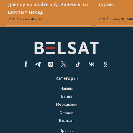
даверу да палітыкаў. Зяленскі на
турмы…
шостым месцы
07 ЖНІЎНЯ 2026
НАВІНЫ
07 ЖНІЎНЯ 2026
МЕРКАВ
Катэгорыі
Навіны
Вайна
Меркаванні
Онлайн
Белсат
Пра нас