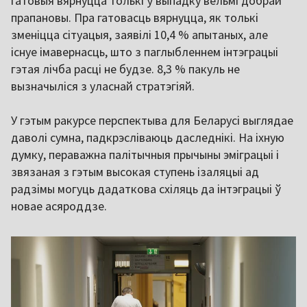
гатовыя вярнуцца толькі ў выпадку вельмі добрай
прапановы. Пра гатовасць вярнуцца, як толькі
зменіцца сітуацыя, заявілі 10,4 % апытаных, але
існуе імавернасць, што з паглыбленнем інтэграцыі
гэтая лічба расці не будзе. 8,3 % пакуль не
вызначыліся з уласнай стратэгіяй.
У гэтым ракурсе перспектыва для Беларусі выглядае
даволі сумна, падкрэсліваюць даследнікі. На іхную
думку, пераважна палітычныя прычыны эміграцыі і
звязаная з гэтым высокая ступень ізаляцыі ад
радзімы могуць дадаткова схіляць да інтэграцыі ў
новае асяроддзе.