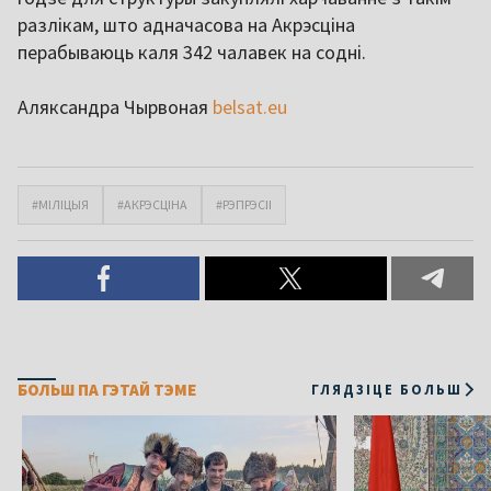
разлікам, што адначасова на Акрэсціна
перабываюць каля 342 чалавек на содні.
Аляксандра Чырвоная
belsat.eu
#МІЛІЦЫЯ
#АКРЭСЦІНА
#РЭПРЭСІІ
БОЛЬШ ПА ГЭТАЙ ТЭМЕ
ГЛЯДЗІЦЕ БОЛЬШ