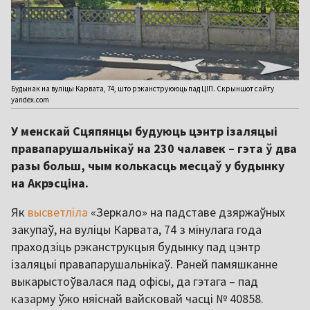
Будынак на вуліцы Карвата, 74, што рэканструююць пад ЦІП. Скрыншот сайту
yandex.com
У менскай Сцяпянцы будуюць цэнтр ізаляцыі
правапарушальнікаў на 230 чалавек – гэта ў два
разы больш, чым колькасць месцаў у будынку
на Акрэсціна.
Як
высветліла
«Зеркало» на падставе дзяржаўных
закупаў, на вуліцы Карвата, 74 з мінулага года
праходзіць рэканструкцыя будынку пад цэнтр
ізаляцыі правапарушальнікаў. Раней памяшканне
выкарыстоўвалася пад офісы, да гэтага – пад
казарму ўжо няіснай вайсковай часці № 40858.