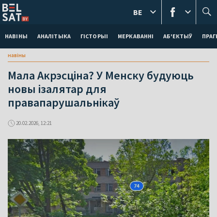
BE
НАВІНЫ
АНАЛІТЫКА
ГІСТОРЫІ
МЕРКАВАННI
АБ'ЕКТЫЎ
ПРАГ
навіны
Мала Акрэсціна? У Менску будуюць
новы ізалятар для
правапарушальнікаў
20.02.2026, 12:21