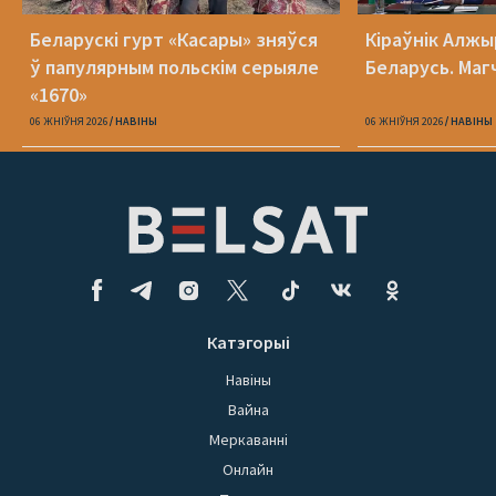
Беларускі гурт «Касары» зняўся
Кіраўнік Алжы
ў папулярным польскім серыяле
Беларусь. Маг
«1670»
06 ЖНІЎНЯ 2026
НАВІНЫ
06 ЖНІЎНЯ 2026
НАВІНЫ
Катэгорыі
Навіны
Вайна
Меркаванні
Онлайн