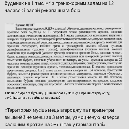
будынак на 1 тыс. м² з трэнажорным залам на 12
чалавек і залай рукапашнага бою.
Апісанне будучага будынку ЦІП на Карвата ў Менску. Скрыншот дакументу,
апублікаванага на сайце дзяржзакупаў
«Тэрыторыя мусіць мець агароджу па перыметры
вышынёй не менш за 3 метры, узмоцненую наверсе
калючым дротам на 5−7 нітак у гарызанталі», –