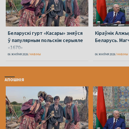
Беларускі гурт «Касары» зняўся
Кіраўнік Алжы
ў папулярным польскім серыяле
Беларусь. Маг
«1670»
06 ЖНІЎНЯ 2026
НАВІНЫ
06 ЖНІЎНЯ 2026
НАВІНЫ
АПОШНІЯ