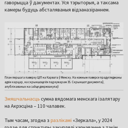
гаворыцца ў дакументах. Уся тэрыторыя, а таксама
камеры будуць абсталяваныя відэаназіраннем.
План першага паверху ЦІП на Карвата ў Менску. На кожным паверсе прадугледжаны
адзін карцар, на скрыншоце ён пад нумарам 35. Скрыншот дакументаў,
апублікаваных на сайце дзяржзакупаў
Змяшчальнасць
сумна вядомага менскага ізалятару
на Акрэсціна – 110 чалавек.
Тым часам, згодна з
разлікамі
«Зеркала», у 2024
годзе для структуры закуплялі харчаванне з такім