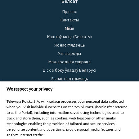
Белсат
Пра нас
Кантакты
Місія
Каштоўнасці «Белсату»
Як нас глядзець
Узнагароды
Міжнародная супраца
Ціск з боку ўладаў Беларусі
Як нас падтрымаць
Правілы выкарыстання матэрыялаў
We respect your privacy
Інфармацыя аб адпраўніку
Telewizja Polska S.A. w likwidacji processes your personal data collected
Бяспека
when you visit individual websites on the tvp.pl Portal (hereinafter referred
Youtube
to as the Portal), including information saved using technologies used to
track and store them, such as cookies, web beacons or other similar
Белсат news
technologies enabling the provision of tailored and secure services,
personalize content and advertising, provide social media features and
Белсат Shorts
analyze Internet traffic.