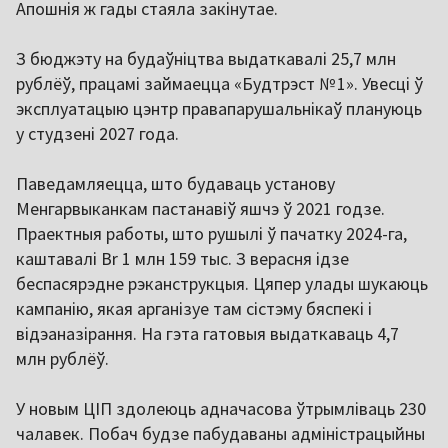
Апошнія ж гады стаяла закінутае.
З бюджэту на будаўніцтва выдаткавалі 25,7 млн
рублёў, працамі займаецца «Будтрэст № 1». Увесці ў
эксплуатацыю цэнтр правапарушальнікаў плануюць
у студзені 2027 года.
Паведамляецца, што будаваць установу
Менгарвыканкам пастанавіў яшчэ ў 2021 годзе.
Праектныя работы, што рушылі ў пачатку 2024-га,
каштавалі Br 1 млн 159 тыс. З верасня ідзе
беспасярэдне рэканструкцыя. Цяпер улады шукаюць
кампанію, якая арганізуе там сістэму бяспекі і
відэаназірання. На гэта гатовыя выдаткаваць 4,7
млн рублёў.
У новым ЦІП здолеюць адначасова ўтрымліваць 230
чалавек. Побач будзе пабудаваны адміністрацыйны