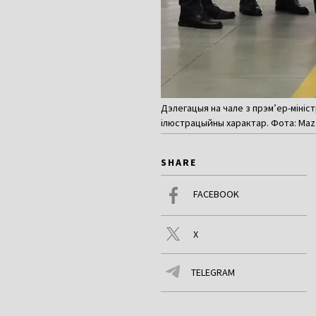
Дэлегацыя на чале з прэм’ер-мініс
ілюстрацыйны характар. Фота: Maz
SHARE
FACEBOOK
X
TELEGRAM