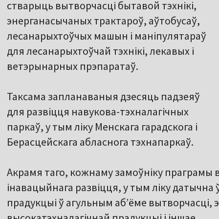
стварыць вытворчасці бытавой тэхнікі,
энерганасычаных трактароў, аўтобусаў,
лесанарыхтоўчых машын і маніпулятараў
для лесанарыхтоўчай тэхнікі, лекавых і
ветэрынарных прэпаратаў.
Таксама запланаваныя дзесяць падзеяў
для развіцця навукова-тэхналагічных
паркаў, у тым ліку Менскага гарадскога і
Берасцейскага абласнога тэхнапаркаў.
Акрамя таго, кожнаму замоўніку праграмы 
інавацыйнага развіцця, у тым ліку датычна
прадукцыі ў агульным абʼёме вытворчасці, э
высокатэхналагічнай прадукцыі і іншае.