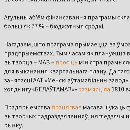
Агульны абʼём фінансавання праграмы складз
больш як 77 % – бюджэтныя сродкі.
Нагадаем, што праграма прымаецца ва ўмов
прадпрыемствах. Тым часам як плануецца вы
вытворца – МАЗ –
просіць
міністра прамысл
для выканання квартальнага плану. Да таг
занятасці ААТ «Менскі аўтамабільны завод» 
холдынгу «БЕЛАЎТАМАЗ»»
размясціла
1810 в
Прадпрыемства
працягвае
масава шукаць с
вытворчых падраздзяленняў, нягледзячы на
рынку.