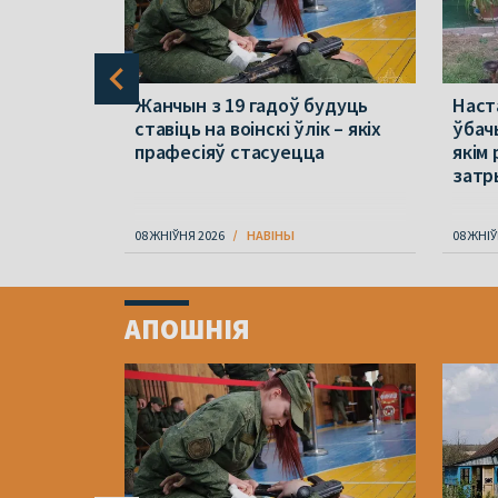
 і
Жанчын з 19 гадоў будуць
Наст
рыялы».
ставіць на воінскі ўлік – якіх
ўбачы
прафесіяў стасуецца
якім
затр
08 ЖНІЎНЯ 2026
НАВІНЫ
08 ЖНІЎ
Item
1
АПОШНІЯ
of
4