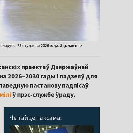
еларусь. 28 студзеня 2026 года. Здымак мае
іканскіх праектаў Дзяржаўнай
на 2026–2030 гады і падзеяў для
паведную пастанову падпісаў
мілі
ў прэс-службе ўраду.
Чытайце таксама: