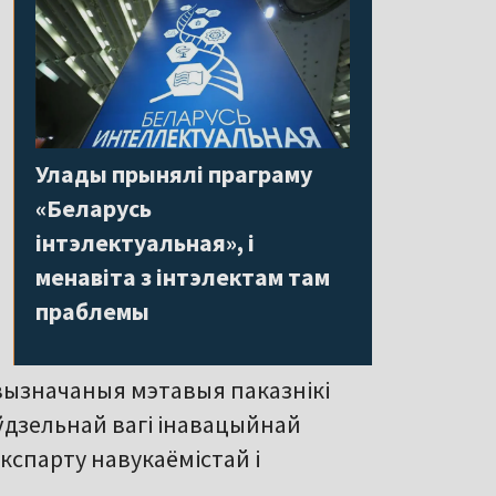
Улады прынялі праграму
«Беларусь
інтэлектуальная», і
менавіта з інтэлектам там
праблемы
вызначаныя мэтавыя паказнікі
 ўдзельнай вагі інавацыйнай
кспарту навукаёмістай і