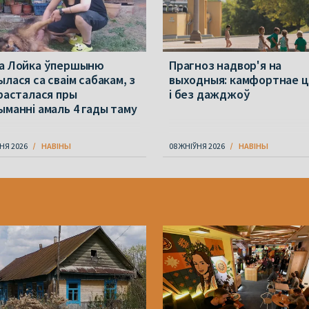
а Лойка ўпершыню
Прагноз надвор'я на
лася са сваім сабакам, з
выходныя: камфортнае ц
 расталася пры
і без дажджоў
ыманні амаль 4 гады таму
НЯ 2026
НАВІНЫ
08 ЖНІЎНЯ 2026
НАВІНЫ