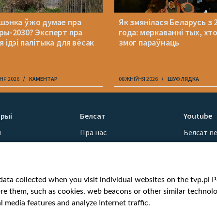
шэнка ўжо думае пра
Як змянілася Беларусь з 
ры-2030? Эксперт пра
года: меркаванні тых, хт
 ідэі палітыка для вёсак
змог параўнаць
НЯ 2026
КАМЕНТАР
08 ЖНІЎНЯ 2026
ШУФЛЯДКА
рыі
Белсат
Youtube
ы
Пра нас
Белсат n
Кантакты
Белсат Sh
ванні
Місія
Белсат Li
н
Каштоўнасці «Белсату»
Жэстачай
ata collected when you visit individual websites on the tvp.pl Por
Як нас глядзець
Belsat En
re them, such as cookies, web beacons or other similar technolog
Узнагароды
Biełsat PL
l media features and analyze Internet traffic.
Міжнародная супраца
Белсат N