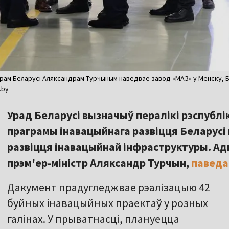
трам Беларусі Аляксандрам Турчыным наведвае завод «МАЗ» у Менску, Б
.by
Урад Беларусі вызначыў пералікі рэспубл
праграмы інавацыйнага развіцця Беларусі 
развіцця інавацыйнай інфраструктуры. Ад
прэм'ер-міністр Аляксандр Турчын,
паведа
Дакумент прадугледжвае рэалізацыю 42
буйных інавацыйных праектаў у розных
галінах. У прыватнасці, плануецца