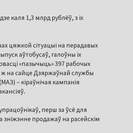
е каля 1,3 млрд рублёў, з іх
ах цяжкой сітуацыі на перадавых
пуск аўтобусаў, галоўны іх
овасці «пазычыць» 397 рабочых
о ж на сайце Дзяржаўнай службы
(МАЗ) – кіраўнічая кампанія
акансіяў.
упрацоўнікаў, перш за ўсё для
 зніжэнне продажаў на расейскім