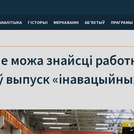
АНАЛІТЫКА
ГІСТОРЫІ
МЕРКАВАННI
АБ'ЕКТЫЎ
ПРАГРАМЫ
е можа знайсці работн
ў выпуск «інавацыйны