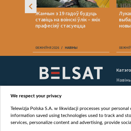
 ў
Жанчын з 19 гадоў будуць
Лука
лік
ставіць на воінскі ўлік – якіх
выба
у
прафесіяў стасуецца
новыя
не
08 ЖНІЎНЯ 2026
НАВІНЫ
08 ЖНІЎ
Item
1
Катэго
of
Навін
10
Вайна
Мерка
We respect your privacy
Онлай
Telewizja Polska S.A. w likwidacji processes your personal d
information saved using technologies used to track and sto
services, personalize content and advertising, provide socia