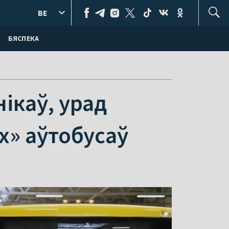
BE
БЯСПЕКА
ікаў, урад
х» аўтобусаў