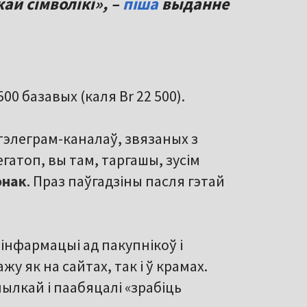
ай сімволікі», –
піша
выданне
0 базавых (каля Br 22 500).
 тэлеграм-каналаў, звязаных з
егатоп, вы там, таргашы, зусім
онак
. Праз паўгадзіны пасля гэтай
інфармацыі ад пакупнікоў і
у як на сайтах, так і ў крамах.
ылкай і паабяцалі «зрабіць