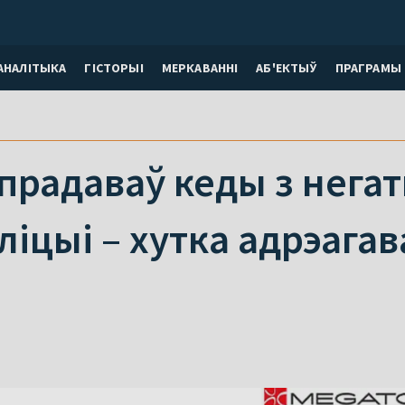
АНАЛІТЫКА
ГІСТОРЫІ
МЕРКАВАННI
АБ'ЕКТЫЎ
ПРАГРАМЫ
прадаваў кеды з нега
іцыі – хутка адрэагавал