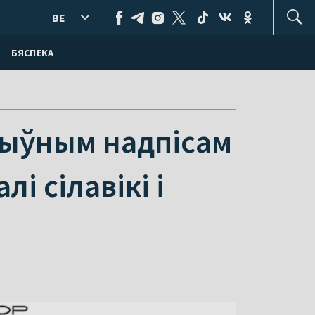
BE
БЯСПЕКА
тыўным надпісам
і сілавікі і