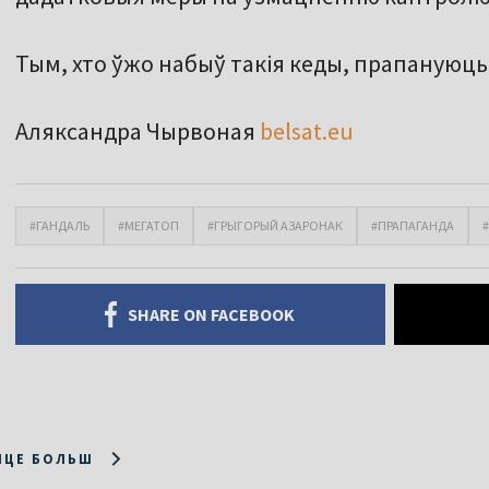
Тым, хто ўжо набыў такія кеды, прапануюц
Аляксандра Чырвоная
belsat.eu
#ГАНДАЛЬ
#МЕГАТОП
#ГРЫГОРЫЙ АЗАРОНАК
#ПРАПАГАНДА
SHARE ON FACEBOOK
ІЦЕ БОЛЬШ