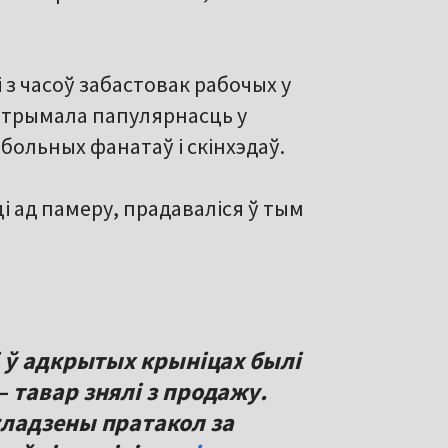
 з часоў забастовак рабочых у
м атрымала папулярнасць у
тбольных фанатаў і скінхэдаў.
ці ад памеру, прадаваліся ў тым
 ў адкрытых крыніцах былі
тавар знялі з продажу.
ладзены пратакол за