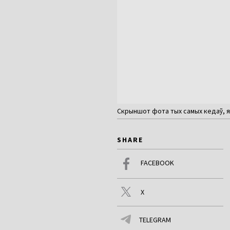
Скрыншот фота тых самых кедаў, як
SHARE
FACEBOOK
X
TELEGRAM