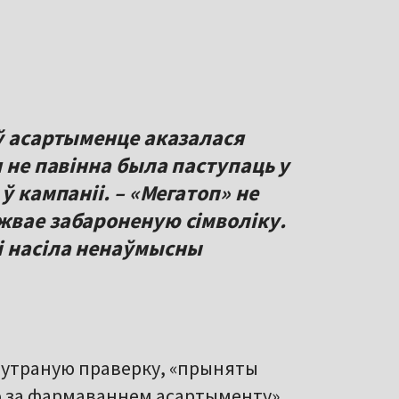
 ў асартыменце аказалася
я не павінна была паступаць у
ў кампаніі. – «Мегатоп» не
жвае забароненую сімволіку.
і насіла ненаўмысны
ўнутраную праверку, «прыняты
 за фармаваннем асартыменту».