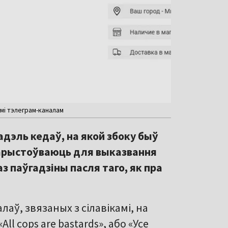
мі тэлеграм-каналам
дэль кедаў, на якой збоку быў
карыстоўваюць для выказвання
з паўгадзіны пасля таго, як пра
ў, звязаных з сілавікамі, на
l cops are bastards», або «Усе