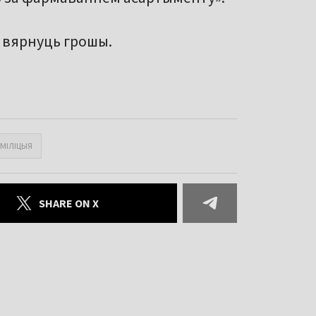
ь вярнуць грошы.
#МІЛІЦЫЯ
SHARE ON X