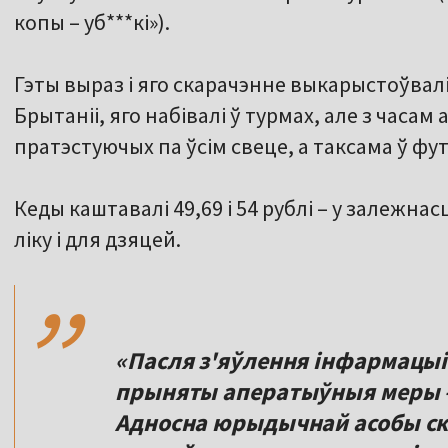
копы – уб***кі»).
Гэты выраз і яго скарачэнне выкарыстоўвалі
Брытаніі, яго набівалі ў турмах, але з часа
пратэстуючых па ўсім свеце, а таксама ў фу
Кеды каштавалі 49,69 і 54 рублі – у залежнас
,,
ліку і для дзяцей.
«Пасля з'яўлення інфармацыі
прыняты аператыўныя меры – 
Адносна юрыдычнай асобы ск