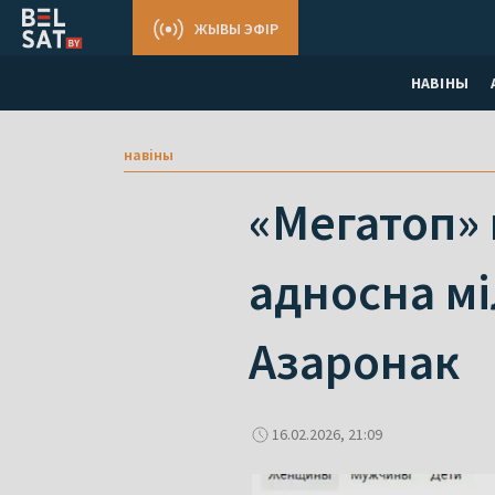
ЖЫВЫ ЭФІР
НАВІНЫ
навіны
«Мегатоп» 
адносна міл
Азаронак
16.02.2026, 21:09