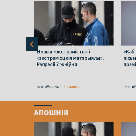
 ў
Новыя «экстрэмісты» і
«Каб
лік
«экстрэмісцкія матэрыялы».
пісь
у
Рэпрэсіі 7 жніўня
прэм
не
07 ЖНІЎНЯ 2026
НАВІНЫ
07 ЖНІЎ
Item
1
АПОШНІЯ
of
4