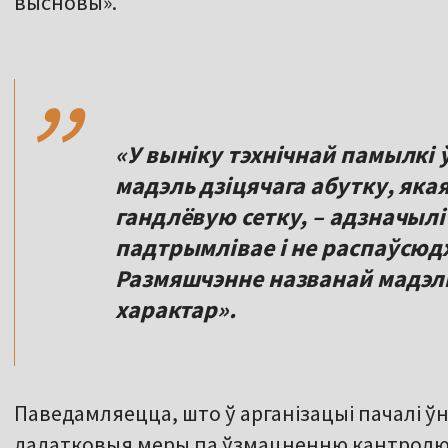
высновы».
,,
«У выніку тэхнічнай памылкі
мадэль дзіцячага абутку, яка
гандлёвую сетку, – адзначылі 
падтрымлівае і не распаўсюд
Размяшчэнне названай мадэл
характар».
Паведамляецца, што ў арганізацыі пачалі 
дадатковыя меры па ўзмацненню кантролю