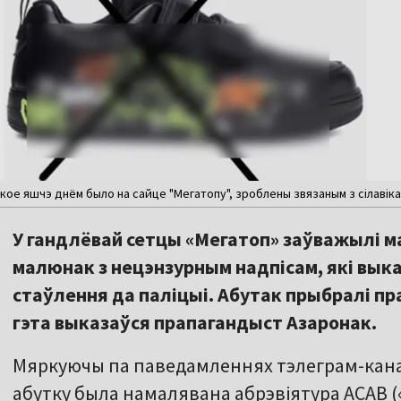
ое яшчэ днём было на сайце "Мегатопу", зроблены звязаным з сілавіка
У гандлёвай сетцы «Мегатоп» заўважылі ма
малюнак з нецэнзурным надпісам, які вы
стаўлення да паліцыі. Абутак прыбралі пра
гэта выказаўся прапагандыст Азаронак.
Мяркуючы па паведамленнях тэлеграм-канала
абутку была намалявана абрэвіятура ACAB («Al