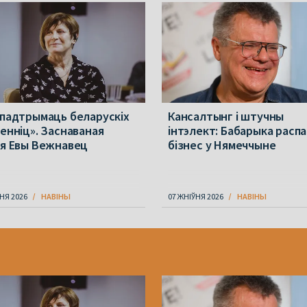
 падтрымаць беларускіх
Кансалтынг і штучны
менніц». Заснаваная
інтэлект: Бабарыка расп
ія Евы Вежнавец
бізнес у Нямеччыне
НЯ 2026
НАВІНЫ
07 ЖНІЎНЯ 2026
НАВІНЫ