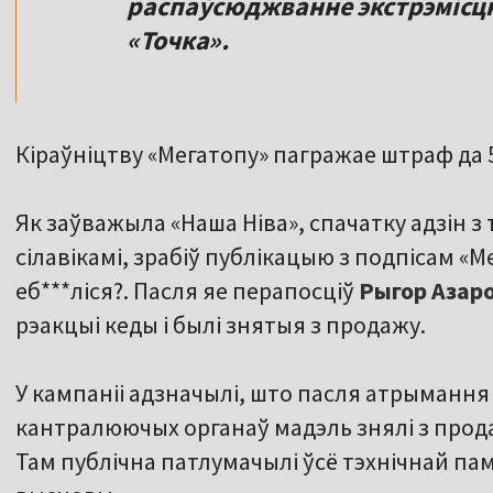
распаўсюджванне экстрэмісцк
«Точка».
Кіраўніцтву «Мегатопу» пагражае штраф да 50
Як заўважыла «Наша Ніва», спачатку адзін з
сілавікамі, зрабіў публікацыю з подпісам «М
еб***ліся?. Пасля яе перапосціў
Рыгор Азар
рэакцыі кеды і былі знятыя з продажу.
У кампаніі адзначылі, што пасля атрымання 
кантралюючых органаў мадэль знялі з продаж
Там публічна патлумачылі ўсё тэхнічнай пам