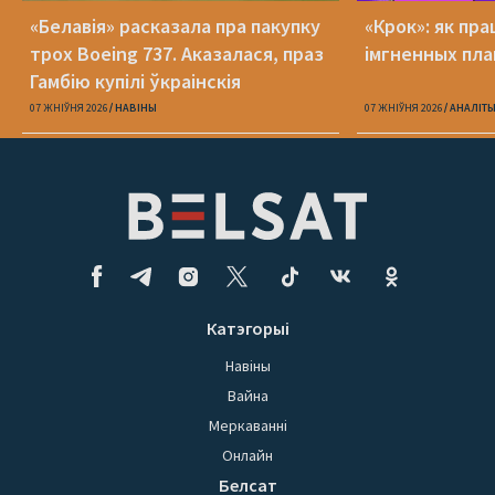
«Белавія» расказала пра пакупку
«Крок»: як пра
трох Boeing 737. Аказалася, праз
імгненных пла
Гамбію купілі ўкраінскія
07 ЖНІЎНЯ 2026
НАВІНЫ
07 ЖНІЎНЯ 2026
АНАЛІТ
Катэгорыі
Навіны
Вайна
Меркаванні
Онлайн
Белсат