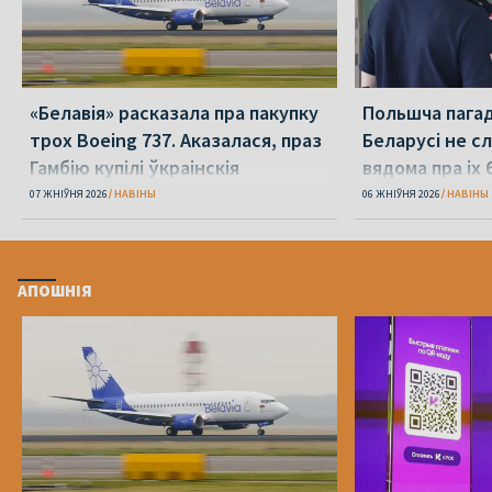
«Белавія» расказала пра пакупку
Польшча пагадз
трох Boeing 737. Аказалася, праз
Беларусі не с
Гамбію купілі ўкраінскія
вядома пра іх 
07 ЖНІЎНЯ 2026
НАВІНЫ
06 ЖНІЎНЯ 2026
НАВІНЫ
АПОШНІЯ