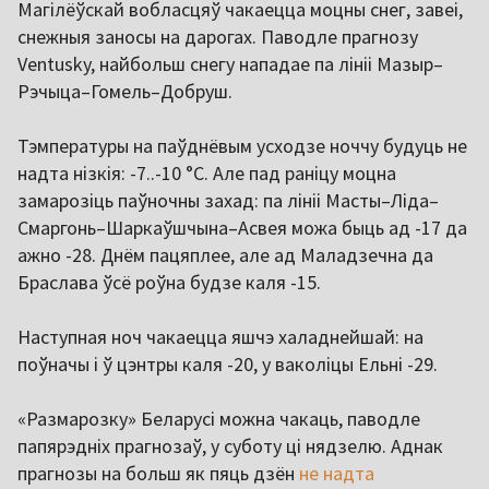
Магілёўскай вобласцяў чакаецца моцны снег, завеі,
снежныя заносы на дарогах. Паводле прагнозу
Ventusky, найбольш снегу нападае па лініі Мазыр–
Рэчыца–Гомель–Добруш.
Тэмпературы на паўднёвым усходзе ноччу будуць не
надта нізкія: -7..-10 °С. Але пад раніцу моцна
замарозіць паўночны захад: па лініі Масты–Ліда–
Смаргонь–Шаркаўшчына–Асвея можа быць ад -17 да
ажно -28. Днём пацяплее, але ад Маладзечна да
Браслава ўсё роўна будзе каля -15.
Наступная ноч чакаецца яшчэ халаднейшай: на
поўначы і ў цэнтры каля -20, у ваколіцы Ельні -29.
«Размарозку» Беларусі можна чакаць, паводле
папярэдніх прагнозаў, у суботу ці нядзелю. Аднак
прагнозы на больш як пяць дзён
не надта