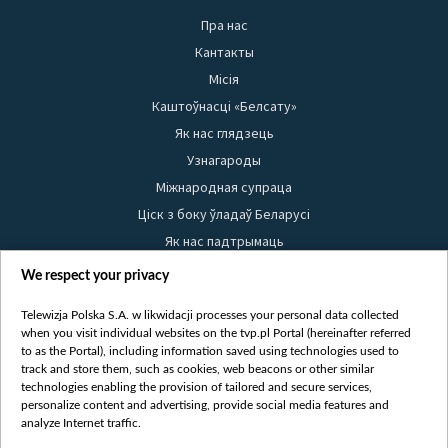
Пра нас
Кантакты
Місія
Каштоўнасці «Белсату»
Як нас глядзець
Узнагароды
Міжнародная супраца
Ціск з боку ўладаў Беларусі
Як нас падтрымаць
Правілы выкарыстання матэрыялаў
We respect your privacy
Інфармацыя аб адпраўніку
Telewizja Polska S.A. w likwidacji processes your personal data collected
Бяспека
when you visit individual websites on the tvp.pl Portal (hereinafter referred
Youtube
to as the Portal), including information saved using technologies used to
track and store them, such as cookies, web beacons or other similar
Белсат news
technologies enabling the provision of tailored and secure services,
personalize content and advertising, provide social media features and
Белсат Shorts
analyze Internet traffic.
Белсат Life