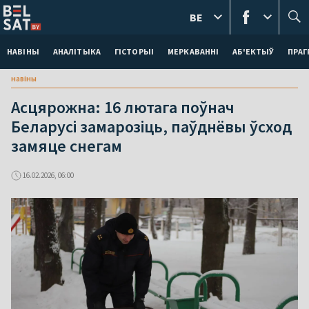
BE
НАВІНЫ
АНАЛІТЫКА
ГІСТОРЫІ
МЕРКАВАННI
АБ'ЕКТЫЎ
ПРАГ
навіны
Асцярожна: 16 лютага поўнач
Беларусі замарозіць, паўднёвы ўсход
замяце снегам
16.02.2026, 06:00