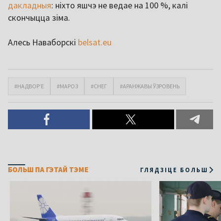
дакладныя
: ніхто яшчэ не ведае на 100 %, калі
скончыцца зіма.
Алесь Наваборскі
belsat.eu
#НАДВОР’Е
#МАРОЗ
#СНЕГ
#АРАНЖАВЫ ЎЗРОВЕНЬ
БОЛЬШ ПА ГЭТАЙ ТЭМЕ
ГЛЯДЗІЦЕ БОЛЬШ