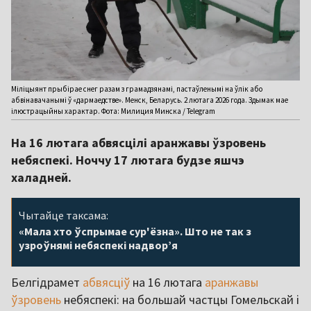
Міліцыянт прыбірае снег разам з грамадзянамі, пастаўленымі на ўлік або
абвінавачанымі ў «дармаедстве». Менск, Беларусь. 2 лютага 2026 года. Здымак мае
ілюстрацыйны характар. Фота: Милиция Минска / Telegram
На 16 лютага абвясцілі аранжавы ўзровень
небяспекі. Ноччу 17 лютага будзе яшчэ
халадней.
Чытайце таксама:
«Мала хто ўспрымае сур'ёзна». Што не так з
узроўнямі небяспекі надворʼя
Белгідрамет
абвясціў
на 16 лютага
аранжавы
ўзровень
небяспекі: на большай частцы Гомельскай і