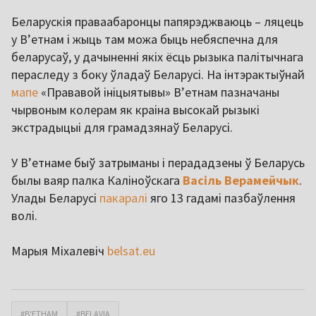
Беларускія праваабаронцы папярэджваюць – ляцець
у В’етнам і жыць там можа быць небяспечна для
беларусаў, у дачыненні якіх ёсць рызыка палітычнага
пераследу з боку ўладаў Беларусі. На інтэрактыўнай
мапе
«Прававой ініцыятывы» В’етнам пазначаны
чырвоным колерам як краіна высокай рызыкі
экстрадыцыі для грамадзянаў Беларусі.
У В’етнаме быў затрыманы і перададзены ў Беларусь
былы ваяр палка Каліноўскага
Васіль Верамейчык
.
Улады Беларусі
пакаралі
яго 13 гадамі пазбаўлення
волі.
Марыя Міхалевіч
belsat.eu
#В'ЕТНАМ
#BELAVIA