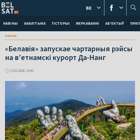
BE
НАВІНЫ
АНАЛІТЫКА
ГІСТОРЫІ
МЕРКАВАННI
АБ'ЕКТЫЎ
ПРАГ
навіны
«Белавія» запускае чартарныя рэйсы
на в’етнамскі курорт Да-Нанг
13.02.2026, 19:40