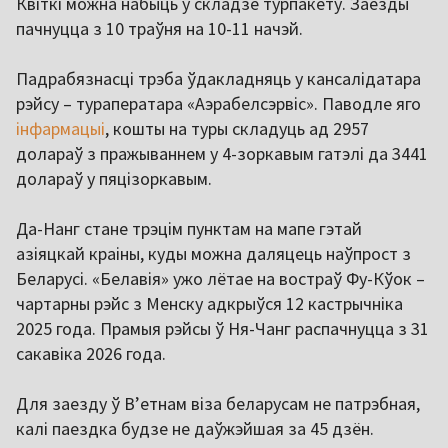
Квіткі можна набыць у складзе турпакету. Заезды
пачнуцца з 10 траўня на 10-11 начэй.
Падрабязнасці трэба ўдакладняць у кансалідатара
рэйсу – тураператара «Аэрабелсэрвіс». Паводле яго
інфармацыі
, кошты на туры складуць ад 2957
долараў з пражываннем у 4-зоркавым гатэлі да 3441
долараў у пяцізоркавым.
Да-Нанг стане трэцім пунктам на мапе гэтай
азіяцкай краіны, куды можна даляцець наўпрост з
Беларусі. «Белавія» ужо лётае на востраў Фу-Кўок –
чартарны рэйс з Менску адкрыўся 12 кастрычніка
2025 года. Прамыя рэйсы ў Ня-Чанг распачнуцца з 31
сакавіка 2026 года.
Для заезду ў В’етнам віза беларусам не патрэбная,
калі паездка будзе не даўжэйшая за 45 дзён.