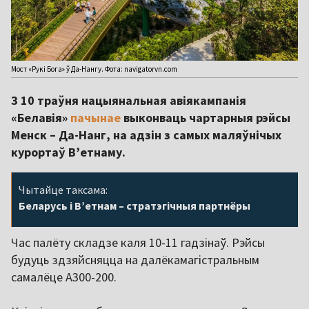
Мост «Рукі Бога» ў Да-Нангу. Фота: navigatorvn.com
З 10 траўня нацыянальная авіякампанія
«Белавія»
пачынае
выконваць чартарныя рэйсы
Менск – Да-Нанг, на адзін з самых маляўнічых
курортаў В’етнаму.
Чытайце таксама:
Беларусь і В’етнам – стратэгічныя партнёры
Час палёту складзе каля 10-11 гадзінаў. Рэйсы
будуць здзяйсняцца на далёкамагістральным
самалёце А300-200.