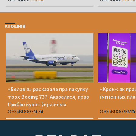
АПОШНІЯ
«Белавія» расказала пра пакупку
«Крок»: як пра
трох Boeing 737. Аказалася, праз
імгненных пла
Гамбію купілі ўкраінскія
07 ЖНІЎНЯ 2026
НАВІНЫ
07 ЖНІЎНЯ 2026
АНАЛІТ