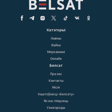
Катэгорыі
Навіны
Вайна
Меркаванні
Онлайн
Белсат
Пра нас
Кантакты
Місія
Каштоўнасці «Белсату»
Як нас глядзець
Узнагароды