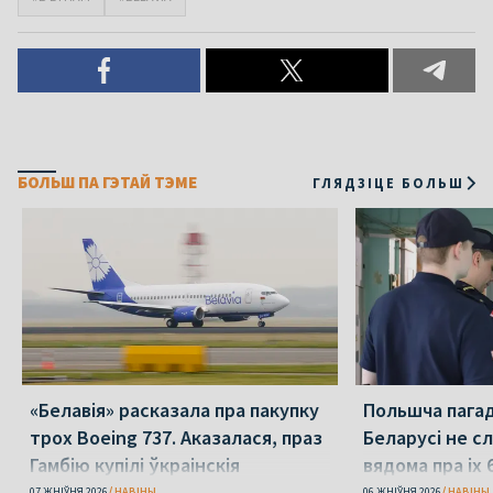
БОЛЬШ ПА ГЭТАЙ ТЭМЕ
ГЛЯДЗІЦЕ БОЛЬШ
«Белавія» расказала пра пакупку
Польшча пагадз
трох Boeing 737. Аказалася, праз
Беларусі не с
Гамбію купілі ўкраінскія
вядома пра іх 
07 ЖНІЎНЯ 2026
НАВІНЫ
06 ЖНІЎНЯ 2026
НАВІНЫ