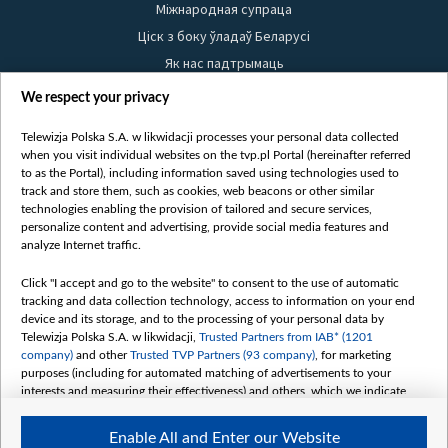
Міжнародная супраца
Ціск з боку ўладаў Беларусі
Як нас падтрымаць
Правілы выкарыстання матэрыялаў
We respect your privacy
Інфармацыя аб адпраўніку
Telewizja Polska S.A. w likwidacji processes your personal data collected
Бяспека
when you visit individual websites on the tvp.pl Portal (hereinafter referred
Youtube
to as the Portal), including information saved using technologies used to
track and store them, such as cookies, web beacons or other similar
Белсат news
technologies enabling the provision of tailored and secure services,
personalize content and advertising, provide social media features and
Белсат Shorts
analyze Internet traffic.
Белсат Life
Click "I accept and go to the website" to consent to the use of automatic
Жэстачайшы мульт
tracking and data collection technology, access to information on your end
Belsat English
device and its storage, and to the processing of your personal data by
Telewizja Polska S.A. w likwidacji,
Trusted Partners from IAB* (1201
Biełsat PL
company)
and other
Trusted TVP Partners (93 company)
, for marketing
Белсат Now
purposes (including for automated matching of advertisements to your
interests and measuring their effectiveness) and others, which we indicate
Белсат History
below.
Белсат Music
Enable All and Enter our Website
The purposes of processing your data by TVP S.A. w likwidacji are as