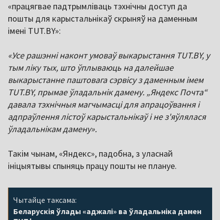
«працягвае падтрымліваць тэхнічны доступ да
пошты для карыстальнікаў скрыняў на даменным
імені TUT.BY»:
«Усе рашэнні наконт умоваў выкарыстання TUT.BY, у
тым ліку тых, што ўплываюць на далейшае
выкарыстанне паштовага сэрвісу з даменным імем
TUT.BY, прымае ўладальнік дамену. „Яндекс Почта“
давала тэхнічныя магчымасці для апрацоўвання і
адпраўлення лістоў карыстальнікаў і не з'яўлялася
ўладальнікам дамену».
Такім чынам, «Яндекс», падобна, з уласнай
ініцыятывы спыняць працу пошты не плануе.
Чытайце таксама:
Беларускія ўлады «аджалі» ва ўладальніка дамен