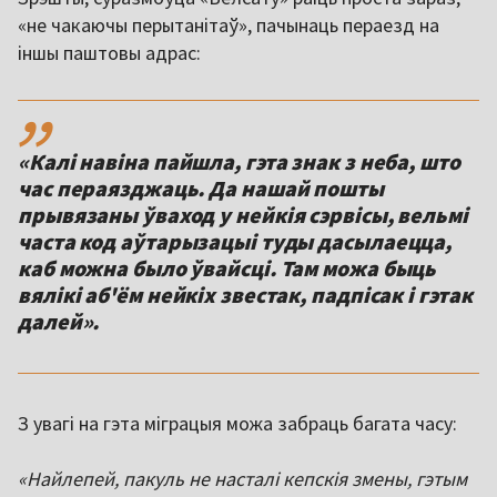
«не чакаючы перытанітаў», пачынаць пераезд на
іншы паштовы адрас:
,,
«Калі навіна пайшла, гэта знак з неба, што
час пераязджаць. Да нашай пошты
прывязаны ўваход у нейкія сэрвісы, вельмі
часта код аўтарызацыі туды дасылаецца,
каб можна было ўвайсці. Там можа быць
вялікі аб'ём нейкіх звестак, падпісак і гэтак
далей».
З увагі на гэта міграцыя можа забраць багата часу:
«Найлепей, пакуль не насталі кепскія змены, гэтым