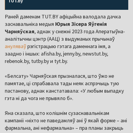
TUT.by
Раней даменам TUT.BY афіцыйна валодала дачка
заснавальніка медыя
Юрыя
Зісера
Яўгенія
Чарняўская
, аднак у снежні 2023 года Аператыўна-
аналітычны цэнтр (ААЦ) з выдуманых прычынаў
ануляваў
рэгістрацыю гэтага даменнага імя, а
заадно і іншых: afisha.by, jenny.by, newstut.by,
rebenok.by, tutby.by и tyt.by.
«Белсату» Чарняўская прызналася, што ўжо не
памятае, ці спрабавала тады неяк аспрэчыць тую
пастанову, аднак канстатавала: «У любым выпадку
гэта ні да чога не прывяло б».
Яна сказала, што колішнім сузаснавальнікам
кампаніі «ніхто не паведамляў ані ў якай форме – ані
фармальна, ані нефармальна» – пра планы закрыць