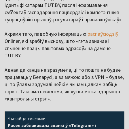
ідэнтыфікатарам TUT.BY, пасля інфармавання
суб'ектаў гаспадарання пацвердзілі кампетэнтныя
супрацоўнікі органаў-рэгулятараў і праваахоўнікаў».
Акрамя таго, падобную інфармацыю
распаўсюдзіў
Onliner, які зрабіў выснову, што «гэта азначае і
спыненне працы паштовых адрасоў» на дамене
TUT.BY.
Аднак да канца не зразумела, ці то пошта не будзе
працаваць у Беларусі, а за мяжою або з VPN – будзе,
ці то ўлады задумалі нейкім чынам цалкам забіць
сэрвіс. Таксама невядома, як хутка можа здарыцца
«кантрольны стрэл».
Чытайце таксама:
Расея заблакавала званкі ў «Telegram» і