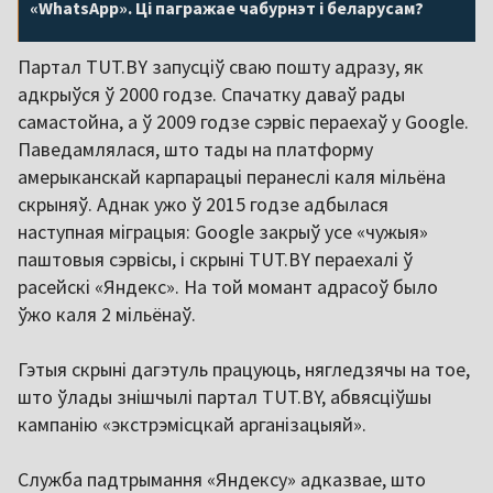
«WhatsApp». Ці пагражае чабурнэт і беларусам?
Партал TUT.BY запусціў сваю пошту адразу, як
адкрыўся ў 2000 годзе. Спачатку даваў рады
самастойна, а ў 2009 годзе сэрвіс пераехаў у Google.
Паведамлялася, што тады на платформу
амерыканскай карпарацыі перанеслі каля мільёна
скрыняў. Аднак ужо ў 2015 годзе адбылася
наступная міграцыя: Google закрыў усе «чужыя»
паштовыя сэрвісы, і скрыні TUT.BY пераехалі ў
расейскі «Яндекс». На той момант адрасоў было
ўжо каля 2 мільёнаў.
Гэтыя скрыні дагэтуль працуюць, нягледзячы на тое,
што ўлады знішчылі партал TUT.BY, абвясціўшы
кампанію «экстрэмісцкай арганізацыяй».
Служба падтрымання «Яндексу» адказвае, што