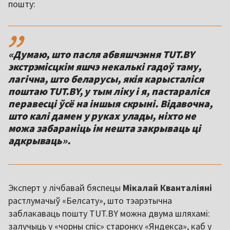
пошту:
,,
«Думаю, што пасля абвяшчэння TUT.BY
экстрэмісцкім яшчэ некалькі гадоў таму,
лагічна, што беларусы, якія карысталіся
поштаю TUT.BY, у тым ліку і я, пастараліся
перавесці ўсё на іншыя скрыні. Відавочна,
што калі дамен у руках улады, ніхто не
можа забараніць ім нешта закрываць ці
адкрываць».
Эксперт у лічбавай бяспецы
Мікалай
Кванталіяні
растлумачыў «Белсату», што тэарэтычна
заблакаваць пошту TUT.BY можна двума шляхамі:
залучыць у «чорны спіс» старонку «Яндекса», каб у