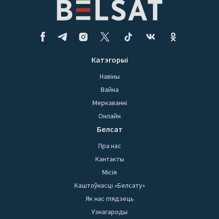
Катэгорыі
Навіны
Вайна
Меркаванні
Онлайн
Белсат
Пра нас
Кантакты
Місія
Каштоўнасці «Белсату»
Як нас глядзець
Узнагароды