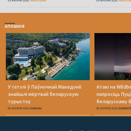
05 ЖНІЎНЯ 2026
АНАЛІТЫКА
05 ЖНІЎНЯ 2026
АНАЛІТ
АПОШНІЯ
У гатэлі ў Паўночнай Македоніі
Атакі на Wildb
знайшлі мёртвай беларускую
папросіць Пуц
турыстку
беларускаму б
06 ЖНІЎНЯ 2026
НАВІНЫ
06 ЖНІЎНЯ 2026
КАМЕНТ