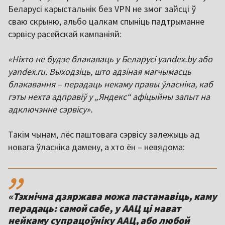
Беларусі карыстальнік без VPN не змог зайсці ў
сваю скрыню, альбо цалкам спыніць падтрыманне
сэрвісу расейскай кампаніяй:
«Ніхто не будзе блакаваць у Беларусі yandex.by або
yandex.ru. Выходзіць, што адзіная магчымасць
блакавання – перадаць некаму правы ўласніка, каб
гэты нехта адправіў у „Яндекс“ афіцыйны запыт на
адключэнне сэрвісу».
Такім чынам, лёс паштовага сэрвісу залежыць ад
новага ўласніка дамену, а хто ён – невядома:
,,
«Тэхнічна дзяржава можа пастанавіць, каму
перадаць: самой сабе, у ААЦ ці нават
нейкаму супрацоўніку ААЦ, або любой