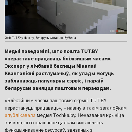
Офіс TUT.BY у Менску, Беларусь. Фота: LookByMedia
Медыі паведамілі, што пошта TUT.BY
«перастане працаваць бліжэйшым часам».
Эксперт у лічбавай бяспецы Мікалай
Кванталіяні растлумачыў, як улады могуць
заблакаваць папулярны сэрвіс, і параіў
беларусам заняцца паштовым пераездам.
«Бліжэйшым часам паштовыя скрыні TUT.BY
перастануць працаваць», – навіну з такім загалоўкам
апублікавала
медыя Tochka.by. Неназваная крыніца
заявіла, што «рашэнне цалкам выключыць
функцыянаванне рэсурсаў, звязаных з