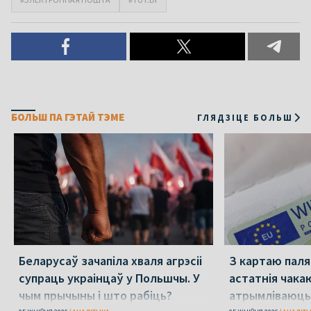
БОЛЬШ ПА ГЭТАЙ ТЭМЕ
ГЛЯДЗІЦЕ БОЛЬШ
Беларусаў зачапіла хваля агрэсіі
З картаю паляк
супраць украінцаў у Польшчы. У
астатнія чака
чым прычыны і што рабіць?
атрымліваюць 