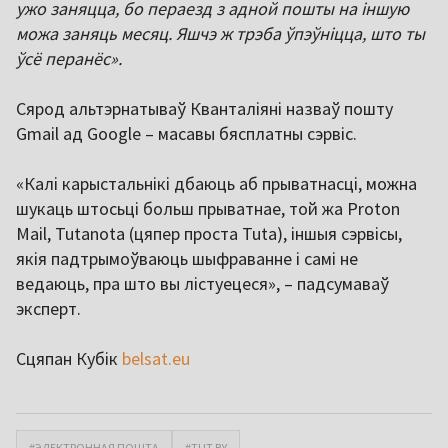
ужо заняцца, бо пераезд з адной пошты на іншую
можа заняць месяц. Яшчэ ж трэба ўпэўніцца, што ты
ўсё перанёс».
Сярод альтэрнатываў Кванталіяні назваў пошту
Gmail ад Google – масавы бясплатны сэрвіс.
«Калі карыстальнікі дбаюць аб прыватнасці, можна
шукаць штосьці больш прыватнае, той жа Proton
Mail, Tutanota (цяпер проста Tuta), іншыя сэрвісы,
якія падтрымоўваюць шыфраванне і самі не
ведаюць, пра што вы лістуецеся», – падсумаваў
эксперт.
Сцяпан Кубік
belsat.eu
#ЭЛЕКТРОННАЯ ПОШТА
#TUT.BY