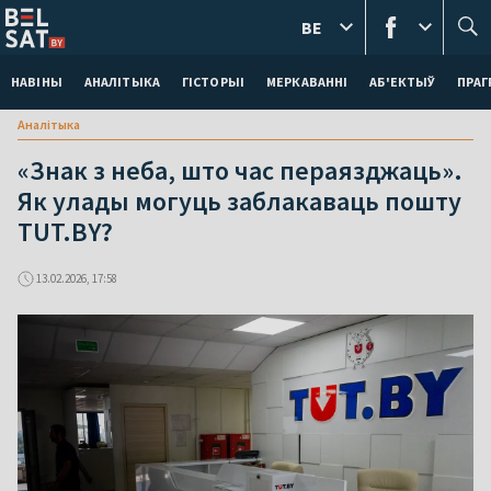
BE
НАВІНЫ
АНАЛІТЫКА
ГІСТОРЫІ
МЕРКАВАННI
АБ'ЕКТЫЎ
ПРАГ
Аналітыка
«Знак з неба, што час пераязджаць».
Як улады могуць заблакаваць пошту
TUT.BY?
13.02.2026, 17:58