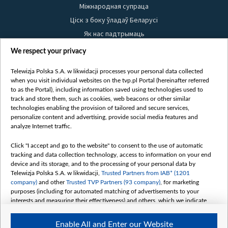
Міжнародная супраца
Ціск з боку ўладаў Беларусі
Як нас падтрымаць
Правілы выкарыстання матэрыялаў
We respect your privacy
Інфармацыя аб адпраўніку
Telewizja Polska S.A. w likwidacji processes your personal data collected
Бяспека
when you visit individual websites on the tvp.pl Portal (hereinafter referred
Youtube
to as the Portal), including information saved using technologies used to
track and store them, such as cookies, web beacons or other similar
Белсат news
technologies enabling the provision of tailored and secure services,
personalize content and advertising, provide social media features and
Белсат Shorts
analyze Internet traffic.
Белсат Life
Click "I accept and go to the website" to consent to the use of automatic
Жэстачайшы мульт
tracking and data collection technology, access to information on your end
Belsat English
device and its storage, and to the processing of your personal data by
Telewizja Polska S.A. w likwidacji,
Trusted Partners from IAB* (1201
Biełsat PL
company)
and other
Trusted TVP Partners (93 company)
, for marketing
Белсат Now
purposes (including for automated matching of advertisements to your
interests and measuring their effectiveness) and others, which we indicate
Белсат History
below.
Белсат Music
Enable All and Enter our Website