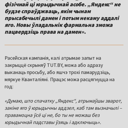
фізічнай ці юрыдычнай асобе. „Яндекс“ не
будзе спраўджваць, якім чынам
прысабечылі дамен і потым некаму аддалі
яго. Новы ўладальнік фармальна зможа
пацвердзіць права на дамен».
Расейская кампанія, калі атрымае запыт на
закрыццё скрыняў TUT.BY, можа або адразу
выканаць просьбу, або яшчэ трохі памарудзіць,
мяркуе Кванталіяні. Працэс можа расцягнуцца на
год:
«Думаю, што спачатку „Яндекс“, атрымаўшы зварот,
закіне яго ў юрыдычны аддзел, каб там вызначылі –
правамоцна ўсё ці не, бо ты не можаш без
юрыдычнай падставы ўзяць і адключыць».