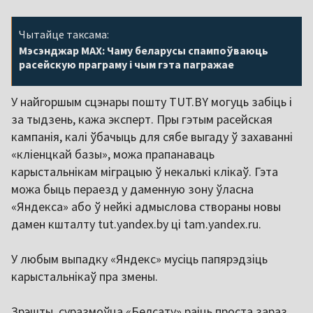
Чытайце таксама:
Мэсэнджар MAX: Чаму беларусы спампоўваюць
расейскую праграму і чым гэта пагражае
У найгоршым сцэнары пошту TUT.BY могуць забіць і
за тыдзень, кажа эксперт. Пры гэтым расейская
кампанія, калі ўбачыць для сябе выгаду ў захаванні
«кліенцкай базы», можа прапанаваць
карыстальнікам міграцыю ў некалькі клікаў. Гэта
можа быць пераезд у даменную зону ўласна
«Яндекса» або ў нейкі адмыслова створаны новы
дамен кшталту tut.yandex.by ці tam.yandex.ru.
У любым выпадку «Яндекс» мусіць папярэдзіць
карыстальнікаў пра змены.
Зрэшты, суразмоўца «Белсату» раіць проста зараз,