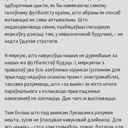
адборачным цыкле, як бы намякаючы самому
галоўнаму футбалісту краіны, што абраны ім спосаб
матывацыі не самы аптымальны. Што
недакормліваць сёння, паабяцаўшы ілюзорную
моркаўку дзесьці там, у нявызначанай будучыні, – не
надта ўдалая стратэгія.
Я мяркую, што навукоўцы нашыя не дурнейшыя за
нашых жа футбалістаў будуць. І, мяркуючы з
правалаў ува ўсіх заяўленых кірунках (успомнім для
прыкладу нядаўна сканалы праект электрамабіля),
таксама разумеюць, што «за вынік» ім ніхто нічога
параўнальнага з колькасцю прыкладзеных
намаганняў не заплаціць. Дык чаго ж высільвацца.
Тым больш што пад вынікам Лукашэнка разумее
нешта, зусім не ўласцівае навуковай дзейнасці. Для
яго «вынік» – гэта электрамабіль, ровар, батарэя для