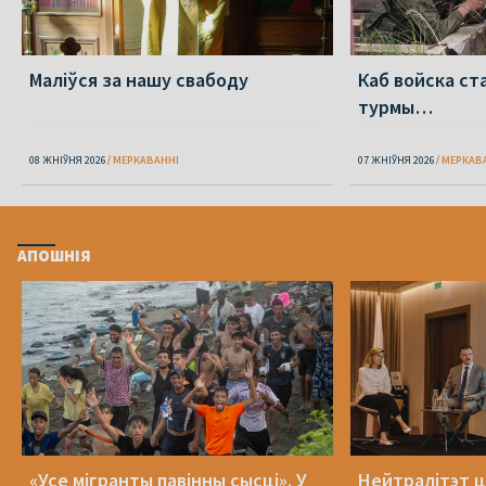
Маліўся за нашу свабоду
Каб войска ст
турмы…
08 ЖНІЎНЯ 2026
МЕРКАВАННI
07 ЖНІЎНЯ 2026
МЕРКАВ
АПОШНІЯ
«Усе мігранты павінны сысці». У
Нейтралітэт ц