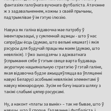
фантазіях галоўнага вучонага футбаліста. Атачэнне
ж з задавальненнем, кожны з сваёй прычыны,
падтрымлівае ў ім гэтую ілюзію.
Навука як галіна відавочна мае патрэбу ў
інвентарызацыі, у сумленнай ацэнцы - што ў нас
сапраўды ёсць (думаю, што вельмі няшмат) і якія
рэсурсы для будучай працы мы маем (думаю, што
невялікія). І ўжо зыходзячы з адэкватнага
ўспрымання сябе ў гэтым свеце варта будаваць
акуратную нацыянальную стратэгію ў гэтай галіне,
якая відавочна будзе ажыццяўляцца ва ўпляценні
навукі Беларусі асобнымі невялікімі элементамі ў
навуку міжнародную. Зусім не бачу іншага шляху з
такімі слабымі цяпер рэсурсамі.
Ну, а наконт «платы за вынік» – так не бывае, што ў
навуцы, што ў спорце. Гадаванне і футбаліста, і