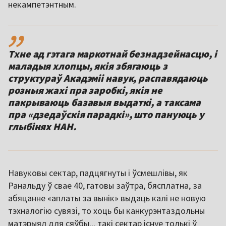
некампетэнтным.
,,
Тхне ад гэтага маркотнай безнадзейнасцю, і
маладыя хлопцы, якія збягаюць з
структураў Акадэміі навук, распавядаюць
розныя жахі пра заробкі, якія не
пакрываюць базавыя выдаткі, а таксама
пра «дзедаўскія парадкі», што пануюць у
глыбінях НАН.
Навуковы сектар, падцягнуты і ўсмешлівы, як
Ранальду ў свае 40, гатовы заўтра, бясплатна, за
абяцанне «аплаты за вынік» выдаць калі не новую
тэхналогію сувязі, то хоць бы канкурэнтаздольны
матэрыял для сяўбы... такі сектар існуе толькі ў