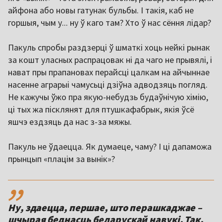
айфона або новы гатунак бульбы. І такія, каб не
горшыя, чым у... ну ў каго там? Хто ў нас сёння лідар?
Пакуль спробы раздзерці ў шматкі хоць нейкі рынак
за кошт уласных распрацовак ні да чаго не прывялі, і
нават пры прапановах перайсці цалкам на айчыннае
насенне аграрыі чамусьці дзіўна адводзяць погляд.
Не кажучы ўжо пра якую-небудзь будаўнічую хімію,
ці тых жа пісклянят для птушкафабрык, якія ўсё
яшчэ ездзяць да нас з-за мяжы.
Пакуль не ўдаецца. Як думаеце, чаму? І ці дапаможа
прынцып «плацім за вынік»?
,,
Ну, здаецца, першае, што перашкаджае –
шчырая беднасць беларускай навукі. Так,