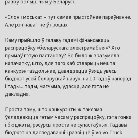
разоў больш, чым у Беларусі.
«Слон і моська» – тут самае прыстойнае параўнанне.
Але рэч нават не ў грошах.
Каму прыйшло ў галаву гадамі фінансаваць
распрацоўку «беларускага электрамабіля»? Хто
прымаў гэтую пастанову? Бо было ж зразумела і
напачатку, што, для таго каб стварыць нешта
канкурэнтаздольнае, давядзецца ўзяць увесь
бюджэт усёй беларускай навукі на 10 гадоў наперад
і тады... тады, магчыма, удасца, але гэта не
дакладна.
Проста таму, што канкурэнты ж таксама
ўкладваюцца гэтым часам у распрацоўку, гэта гонка
і бюджэты, рэсурсы проста не супастаўныя. Гадавы
бюджэт на даследаванні і развіццё ў Volvo Truck