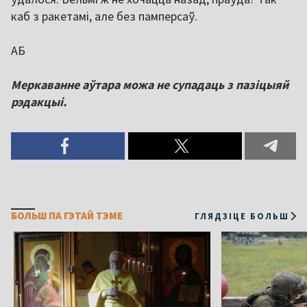
каб з ракетамі, але без памперсаў.
АБ
Меркаванне аўтара можа не супадаць з пазіцыяй
рэдакцыі.
БОЛЬШ ПА ГЭТАЙ ТЭМЕ
ГЛЯДЗІЦЕ БОЛЬШ