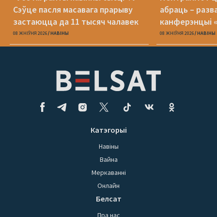
Сэўце пасля масавага прарыву
абраць – разв
застаюцца да 11 тысяч чалавек
канферэнцыі 
08 ЖНІЎНЯ 2026
НАВІНЫ
08 ЖНІЎНЯ 2026
НАВІНЫ
Катэгорыі
Навіны
Вайна
Меркаванні
Онлайн
Белсат
Пра нас