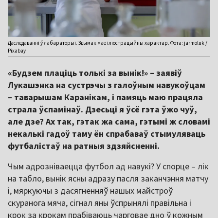
Даследаванні ў лабараторыі. Здымак мае ілюстрацыйны характар. Фота: jarmoluk /
Pixabay
«Будзем плаціць толькі за вынік!» – заявіў
Лукашэнка на сустрэчы з галоўным навукоўцам
– таварышам Каранікам, і памяць маю працяла
страла ўспамінаў. Дзесьці я ўсё гэта ўжо чуў,
але дзе? Ах так, гэтак жа сама, гэтымі ж словамі
некалькі гадоў таму ён спрабаваў стымуляваць
футбалістаў на ратныя здзяйсненні.
Чым адрозніваецца футбол ад навукі? У спорце – лік
на табло, вынік ясны адразу пасля заканчэння матчу
і, мяркуючы з дасягненняў нашых майстроў
скуранога мяча, сігнал яны ўспрынялі правільна і
крок за крокам прабіваюць чарговае дно ў кожным