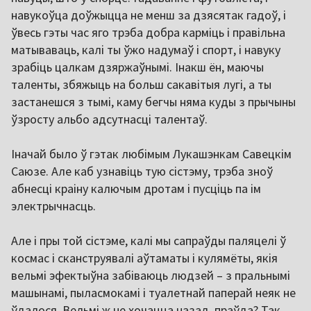
навукоўца доўжыцца не менш за дзясятак гадоў, і
ўвесь гэты час яго трэба добра карміць і правільна
матываваць, калі ты ўжо надумаў і спорт, і навуку
зрабіць цалкам дзяржаўнымі. Інакш ён, маючы
таленты, збяжыць на больш сакавітыя лугі, а ты
застанешся з тымі, каму бегчы няма куды з прычыны
ўзросту альбо адсутнасці талентаў.
Іначай было ў гэтак любімым Лукашэнкам Савецкім
Саюзе. Але каб узнавіць тую сістэму, трэба зноў
абнесці краіну калючым дротам і пусціць па ім
электрычнасць.
Але і пры той сістэме, калі мы сапраўды паляцелі ў
космас і сканструявалі аўтаматы і кулямёты, якія
вельмі эфектыўна забіваюць людзей – з пральнымі
машынамі, пыласмокамі і туалетнай паперай неяк не
ўдалося. Вельмі ж не хочацца назад, праўда? Так