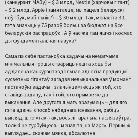
(канкурэнт МАЗу) – $ 3 млрд, Nestle (харчовы гігант)
– $ 2 млрд, Apple (памятаеце, мы хацелі беларускі
ноўтбук, мабільнік?) – $ 30 млрд. Так, менавіта 30,
гэта значыць у 75 разоў больш за бюджэт на ўсе
беларускія распрацоўкі. А ў нас жа там яшчэ і космас
ды фундаментальная навука?
Сама па сабе пастаноўка задачы на немагчыма
мінімальныя грошы стварыць нешта хоць бы
аддалена канкурэнтаздольнае адносна прадукцыі
сусветных гігантаў загадзя невыканальная ў момант
пастаноўкі задачы і злачынцамі ёсць як той, хто
ставіць задачу, так і той, хто прымае яе да
выканання. Але другога я магу зразумець – для яго
гэта адзіны спосаб нябеднага існавання, рабіць
выгляд, што «так-так, вось літаральна паслязаўтра,
толькі не турбуйцеся... менавіта, на Марс». Першы ж
выглядае... скажам мякка, абсалютна