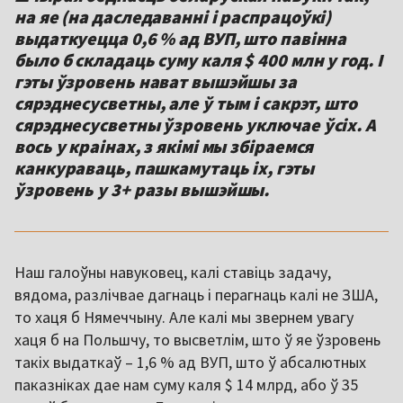
на яе (на даследаванні і распрацоўкі)
выдаткуецца 0,6 % ад ВУП, што павінна
было б складаць суму каля $ 400 млн у год. І
гэты ўзровень нават вышэйшы за
сярэднесусветны, але ў тым і сакрэт, што
сярэднесусветны ўзровень уключае ўсіх. А
вось у краінах, з якімі мы збіраемся
канкураваць, пашкамутаць іх, гэты
ўзровень у 3+ разы вышэйшы.
Наш галоўны навуковец, калі ставіць задачу,
вядома, разлічвае дагнаць і перагнаць калі не ЗША,
то хаця б Нямеччыну. Але калі мы звернем увагу
хаця б на Польшчу, то высветлім, што ў яе ўзровень
такіх выдаткаў – 1,6 % ад ВУП, што ў абсалютных
паказніках дае нам суму каля $ 14 млрд, або ў 35