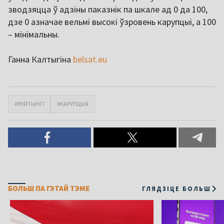
зводзяцца ў адзіны паказнік па шкале ад 0 да 100,
дзе 0 азначае вельмі высокі ўзровень карупцыі, а 100
– мінімальны.
Ганна Калтыгіна
belsat.eu
#РЭЙТЫНГІ
#КАРУПЦЫЯ
БОЛЬШ ПА ГЭТАЙ ТЭМЕ
ГЛЯДЗІЦЕ БОЛЬШ