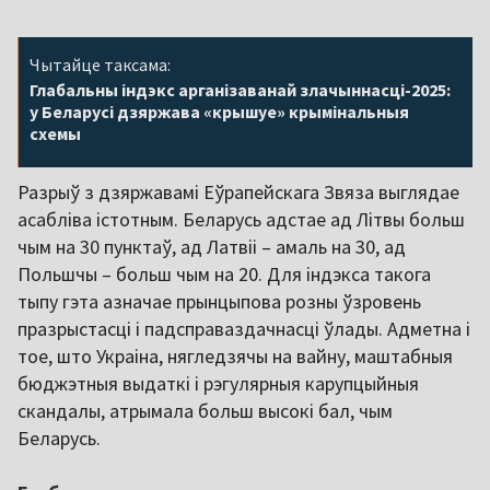
Чытайце таксама:
Глабальны індэкс арганізаванай злачыннасці-2025:
у Беларусі дзяржава «крышуе» крымінальныя
схемы
Разрыў з дзяржавамі Еўрапейскага Звяза выглядае
асабліва істотным. Беларусь адстае ад Літвы больш
чым на 30 пунктаў, ад Латвіі – амаль на 30, ад
Польшчы – больш чым на 20. Для індэкса такога
тыпу гэта азначае прынцыпова розны ўзровень
празрыстасці і падсправаздачнасці ўлады. Адметна і
тое, што Украіна, нягледзячы на вайну, маштабныя
бюджэтныя выдаткі і рэгулярныя карупцыйныя
скандалы, атрымала больш высокі бал, чым
Беларусь.