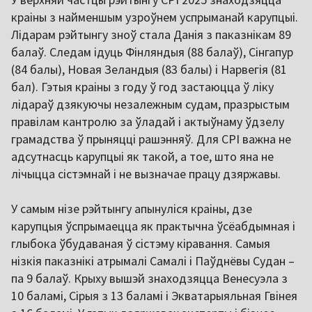
краіны з найменшым узроўнем успрыманай карупцыі.
Лідарам рэйтынгу зноў стала Данія з паказнікам 89
балаў. Следам ідуць Фінляндыя (88 балаў), Сінгапур
(84 балы), Новая Зеландыя (83 балы) і Нарвегія (81
бал). Гэтыя краіны з году ў год застаюцца ў ліку
лідараў дзякуючы незалежным судам, празрыстым
правілам кантролю за ўладай і актыўнаму ўдзелу
грамадства ў прыняцці рашэнняў. Для CPI важна не
адсутнасць карупцыі як такой, а тое, што яна не
лічыцца сістэмнай і не вызначае працу дзяржавы.
У самым нізе рэйтынгу апынуліся краіны, дзе
карупцыя ўспрымаецца як практычна ўсёабдымная і
глыбока ўбудаваная ў сістэму кіравання. Самыя
нізкія паказнікі атрымалі Самалі і Паўднёвы Судан –
па 9 балаў. Крыху вышэй знаходзяцца Венесуэла з
10 баламі, Сірыя з 13 баламі і Экватарыяльная Гвінея