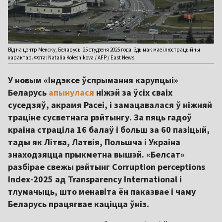
Від на цэнтр Менску, Беларусь. 25 студзеня 2025 года. Здымак мае ілюстрацыйны
характар. Фота: Natalia Kolesnikova / AFP / East News
У новым «Індэксе ўспрымання карупцыі»
Беларусь
апынулася
ніжэй за ўсіх сваіх
суседзяў, акрамя Расеі, і замацавалася ў ніжняй
траціне сусветнага рэйтынгу. За пяць гадоў
краіна страціла 16 балаў і больш за 60 пазіцый,
тады як Літва, Латвія, Польшча і Украіна
знаходзяцца прыкметна вышэй. «Белсат»
разбірае свежы рэйтынг Corruption perceptions
Index-2025 ад Transparency International і
тлумачыць, што менавіта ён паказвае і чаму
Беларусь працягвае каціцца ўніз.