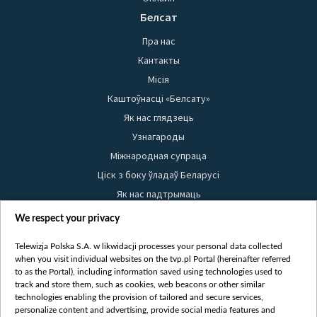
Белсат
Пра нас
Кантакты
Місія
Каштоўнасці «Белсату»
Як нас глядзець
Узнагароды
Міжнародная супраца
Ціск з боку ўладаў Беларусі
Як нас падтрымаць
Правілы выкарыстання матэрыялаў
We respect your privacy
Інфармацыя аб адпраўніку
Telewizja Polska S.A. w likwidacji processes your personal data collected
Бяспека
when you visit individual websites on the tvp.pl Portal (hereinafter referred
Youtube
to as the Portal), including information saved using technologies used to
track and store them, such as cookies, web beacons or other similar
Белсат news
technologies enabling the provision of tailored and secure services,
personalize content and advertising, provide social media features and
Белсат Shorts