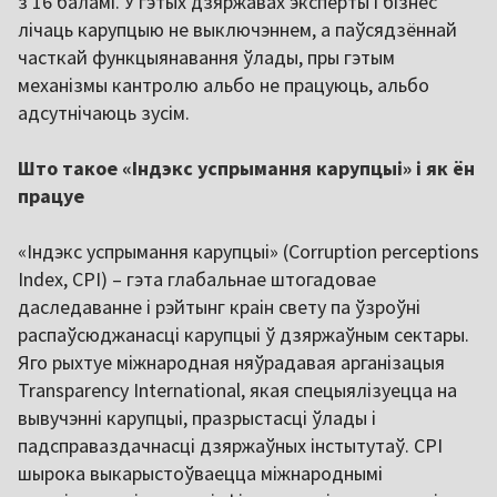
з 16 баламі. У гэтых дзяржавах эксперты і бізнес
лічаць карупцыю не выключэннем, а паўсядзённай
часткай функцыянавання ўлады, пры гэтым
механізмы кантролю альбо не працуюць, альбо
адсутнічаюць зусім.
Што такое «Індэкс успрымання карупцыі» і як ён
працуе
«Індэкс успрымання карупцыі» (Corruption perceptions
Index, CPI) – гэта глабальнае штогадовае
даследаванне і рэйтынг краін свету па ўзроўні
распаўсюджанасці карупцыі ў дзяржаўным сектары.
Яго рыхтуе міжнародная няўрадавая арганізацыя
Transparency International, якая спецыялізуецца на
вывучэнні карупцыі, празрыстасці ўлады і
падсправаздачнасці дзяржаўных інстытутаў. CPI
шырока выкарыстоўваецца міжнароднымі