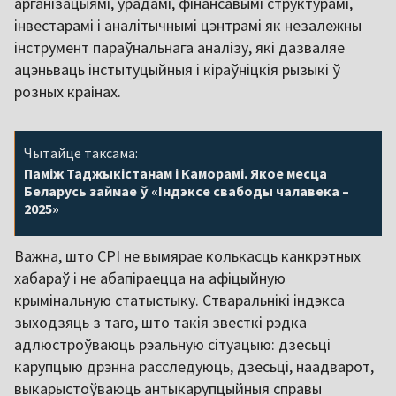
арганізацыямі, урадамі, фінансавымі структурамі,
інвестарамі і аналітычнымі цэнтрамі як незалежны
інструмент параўнальнага аналізу, які дазваляе
ацэньваць інстытуцыйныя і кіраўніцкія рызыкі ў
розных краінах.
Чытайце таксама:
Паміж Таджыкістанам і Каморамі. Якое месца
Беларусь займае ў «Індэксе свабоды чалавека –
2025»
Важна, што CPI не вымярае колькасць канкрэтных
хабараў і не абапіраецца на афіцыйную
крымінальную статыстыку. Стваральнікі індэкса
зыходзяць з таго, што такія звесткі рэдка
адлюстроўваюць рэальную сітуацыю: дзесьці
карупцыю дрэнна расследуюць, дзесьці, наадварот,
выкарыстоўваюць антыкарупцыйныя справы