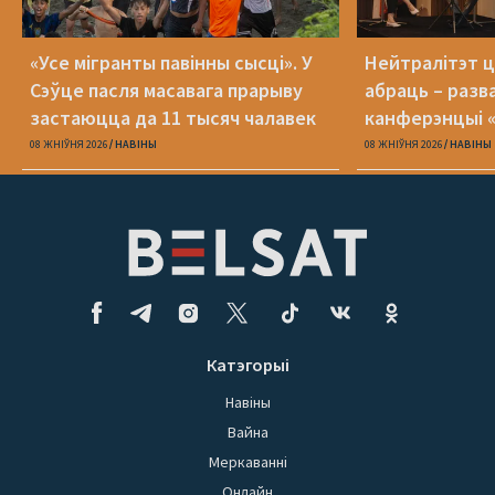
«Усе мігранты павінны сысці». У
Нейтралітэт ц
Сэўце пасля масавага прарыву
абраць – разв
застаюцца да 11 тысяч чалавек
канферэнцыі 
08 ЖНІЎНЯ 2026
НАВІНЫ
08 ЖНІЎНЯ 2026
НАВІНЫ
Катэгорыі
Навіны
Вайна
Меркаванні
Онлайн