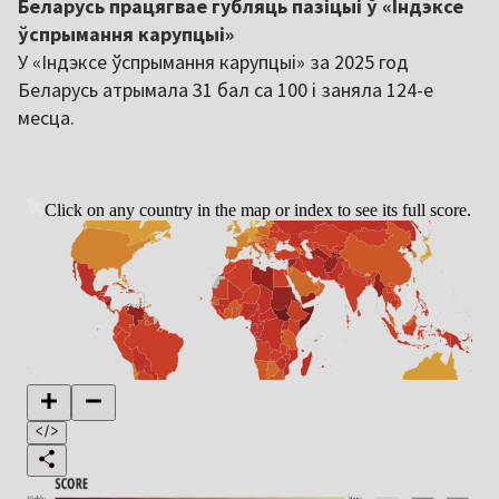
Беларусь працягвае губляць пазіцыі ў «Індэксе
ўспрымання карупцыі»
У «Індэксе ўспрымання карупцыі» за 2025 год
Беларусь атрымала 31 бал са 100 і заняла 124-е
месца.