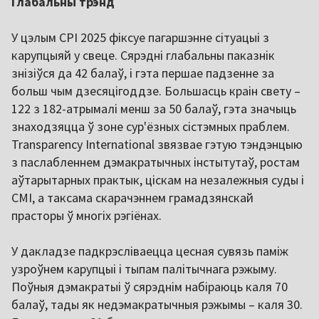
Глабальны трэнд
У цэлым CPI 2025 фіксуе пагаршэнне сітуацыі з
карупцыяй у свеце. Сярэдні глабальны паказнік
знізіўся да 42 балаў, і гэта першае падзенне за
больш чым дзесяцігоддзе. Большасць краін свету –
122 з 182-атрымалі менш за 50 балаў, гэта значыць
знаходзяцца ў зоне сур'ёзных сістэмных праблем.
Transparency International звязвае гэтую тэндэнцыю
з паслабленнем дэмакратычных інстытутаў, ростам
аўтарытарных практык, ціскам на незалежныя суды і
СМІ, а таксама скарачэннем грамадзянскай
прасторы ў многіх рэгіёнах.
У дакладзе падкрэсліваецца цесная сувязь паміж
узроўнем карупцыі і тыпам палітычнага рэжыму.
Поўныя дэмакратыі ў сярэднім набіраюць каля 70
балаў, тады як недэмакратычныя рэжымы – каля 30.