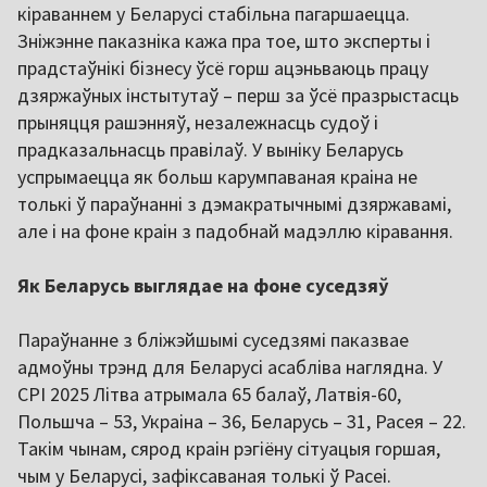
кіраваннем у Беларусі стабільна пагаршаецца.
Зніжэнне паказніка кажа пра тое, што эксперты і
прадстаўнікі бізнесу ўсё горш ацэньваюць працу
дзяржаўных інстытутаў – перш за ўсё празрыстасць
прыняцця рашэнняў, незалежнасць судоў і
прадказальнасць правілаў. У выніку Беларусь
успрымаецца як больш карумпаваная краіна не
толькі ў параўнанні з дэмакратычнымі дзяржавамі,
але і на фоне краін з падобнай мадэллю кіравання.
Як Беларусь выглядае на фоне суседзяў
Параўнанне з бліжэйшымі суседзямі паказвае
адмоўны трэнд для Беларусі асабліва наглядна. У
CPI 2025 Літва атрымала 65 балаў, Латвія-60,
Польшча – 53, Украіна – 36, Беларусь – 31, Расея – 22.
Такім чынам, сярод краін рэгіёну сітуацыя горшая,
чым у Беларусі, зафіксаваная толькі ў Расеі.