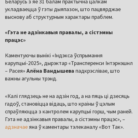
Беларусь з яе 31 балам практычна цалкам
укладваецца ў гэты дыяпазон, што пацвярджае
выснову аб структурным характары праблем.
«Гэта не адзінкавыя правалы, а сістэмны
працэс»
Каментуючы вынікі «Індэкса ўспрымання
карупцыі-2025», дырэктар «Трансперенси Інтэрнэшнл
– Расея»
Алёна Вандышева
падкрэслівае, што
важны агульны трэнд.
«Калі глядзець не на адзін год, а на пяць ці дзесяць
гадоў, становіцца відаць, што краіны ў цэлым
спраўляюцца з кантролем карупцыі горш, чым раней.
Гэта не адзінкавыя правалы, а сістэмны працэс», –
адзначае
яна ў каментары тэлеканалу «Вот Так».