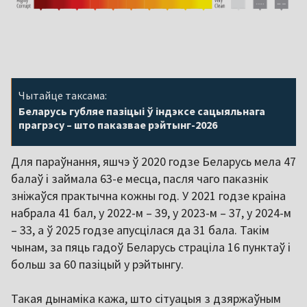
Чытайце таксама:
Беларусь губляе пазіцыі ў індэксе сацыяльнага
прагрэсу – што паказвае рэйтынг-2026
Для параўнання, яшчэ ў 2020 годзе Беларусь мела 47
балаў і займала 63-е месца, пасля чаго паказнік
зніжаўся практычна кожны год. У 2021 годзе краіна
набрала 41 бал, у 2022-м – 39, у 2023-м – 37, у 2024-м
– 33, а ў 2025 годзе апусцілася да 31 бала. Такім
чынам, за пяць гадоў Беларусь страціла 16 пунктаў і
больш за 60 пазіцый у рэйтынгу.
Такая дынаміка кажа, што сітуацыя з дзяржаўным