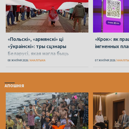
«Польскі», «армянскі» ці
«Крок»: як пра
«ўкраінскі»: тры сцэнары
імгненных пла
Беларусі, якая магла быць
08 ЖНІЎНЯ 2026
АНАЛІТЫКА
07 ЖНІЎНЯ 2026
АНАЛІТ
АПОШНІЯ