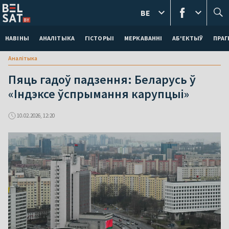
BE
НАВІНЫ
АНАЛІТЫКА
ГІСТОРЫІ
МЕРКАВАННI
АБ'ЕКТЫЎ
ПРАГ
Аналітыка
Пяць гадоў падзення: Беларусь ў
«Індэксе ўспрымання карупцыі»
10.02.2026, 12:20