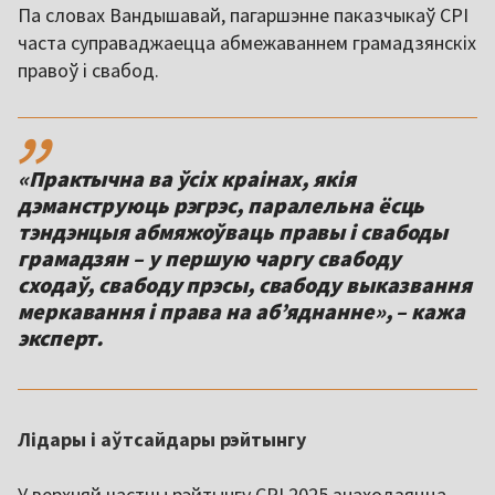
Па словах Вандышавай, пагаршэнне паказчыкаў CPI
часта суправаджаецца абмежаваннем грамадзянскіх
правоў і свабод.
,,
«Практычна ва ўсіх краінах, якія
дэманструюць рэгрэс, паралельна ёсць
тэндэнцыя абмяжоўваць правы і свабоды
грамадзян – у першую чаргу свабоду
сходаў, свабоду прэсы, свабоду выказвання
меркавання і права на абʼяднанне», – кажа
эксперт.
Лідары і аўтсайдары рэйтынгу
У верхняй частцы рэйтынгу CPI 2025 знаходзяцца