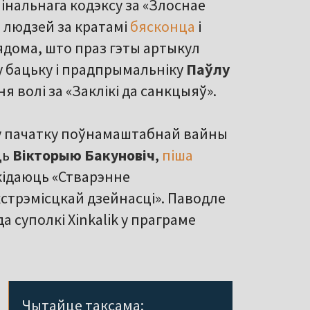
інальнага кодэксу за «Злоснае
 людзей за кратамі
бясконца
і
вядома, што праз гэты артыкул
 бацьку і прадпрымальніку
Паўлу
я волі за «Заклікі да санкцыяў».
іну пачатку поўнамаштабнай вайны
ць
Вікторыю Бакуновіч
,
піша
кідаюць «Стварэнне
стрэмісцкай дзейнасці». Паводле
а суполкі Xinkalik у праграме
Чытайце таксама: