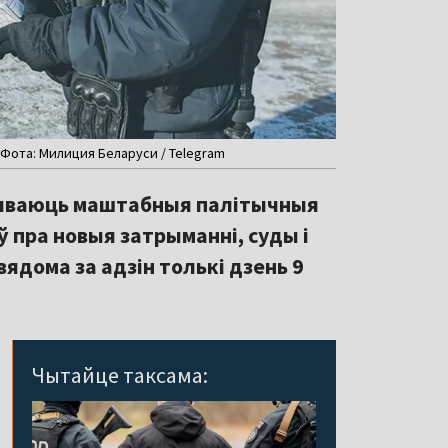
 Фота: Милиция Беларуси / Telegram
 трываюць маштабныя палітычныя
аў пра новыя затрыманні, суды і
вядома за адзін толькі дзень 9
Чытайце таксама: