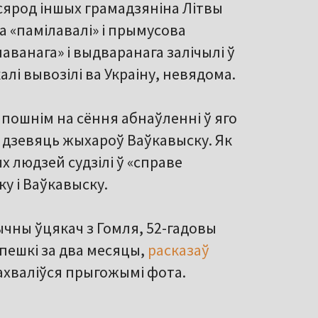
 сярод іншых грамадзяніна Літвы
да «памілавалі» і прымусова
лаванага» і выдваранага залічылі ў
калі вывозілі ва Украіну, невядома.
апошнім на сёння абнаўленні ў яго
 дзевяць жыхароў Ваўкавыску. Як
 людзей судзілі ў «справе
ку і Ваўкавыску.
ычны ўцякач з Гомля, 52-гадовы
пешкі за два месяцы,
расказаў
ахваліўся прыгожымі фота.