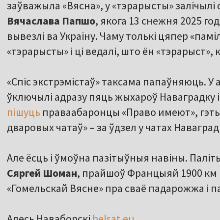
заўважыла «Вясна», у «тэрарысты» залічылі
Вячаслава Папшо
, якога 13 снежня 2025 го
вывезлі ва Украіну. Чаму толькі цяпер «памі
«тэрарысты» і ці ведалі, што ён «тэрарыст», 
«Спіс экстрэмістаў» таксама папаўняюць. У 
ўключылі адразу пяць жыхароў Наваградку і
пішуць
праваабаронцы «Право имеют», гэтых
дваровых чатаў» – за ўдзел у чатах Наваград
Але ёсць і ўмоўна пазітыўныя навіны. Паліт
Сяргей Шоман
, прайшоў Францыяй 1900 км 
«Гомельскай Вясне» пра сваё падарожжа і п
Алесь Наваборскі
belsat.eu