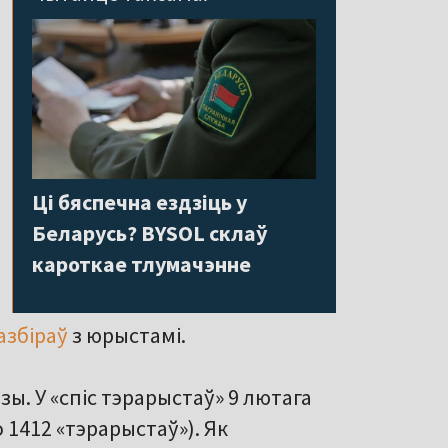
Ці бяспечна ездзіць у
Беларусь? BYSOL склаў
кароткае тлумачэнне
азбіраў
з юрыстамі.
ы. У «спіс тэрарыстаў» 9 лютага
 1412 «тэрарыстаў»). Як