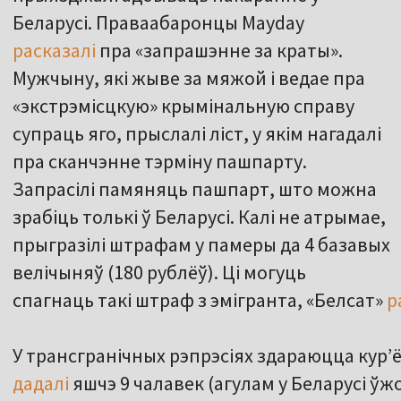
Беларусі. Праваабаронцы Mayday
расказалі
пра «запрашэнне за краты».
Мужчыну, які жыве за мяжой і ведае пра
«экстрэмісцкую» крымінальную справу
супраць яго, прыслалі ліст, у якім нагадалі
пра сканчэнне тэрміну пашпарту.
Запрасілі памяняць пашпарт, што можна
зрабіць толькі ў Беларусі. Калі не атрымае,
прыгразілі штрафам у памеры да 4 базавых
велічыняў (180 рублёў). Ці могуць
спагнаць такі штраф з эмігранта, «Белсат»
р
У трансгранічных рэпрэсіях здараюцца кур’ёз
дадалі
яшчэ 9 чалавек (агулам у Беларусі ўжо