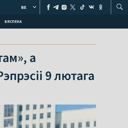
BE
БЯСПЕКА
ам», а
Рэпрэсіі 9 лютага