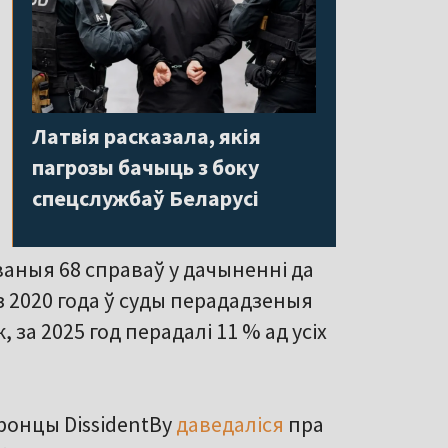
Латвія расказала, якія
пагрозы бачыць з боку
спецслужбаў Беларусі
аваныя 68 справаў у дачыненні да
 з 2020 года ў суды перададзеныя
 за 2025 год перадалі 11 % ад усіх
аронцы DissidentBy
даведаліся
пра