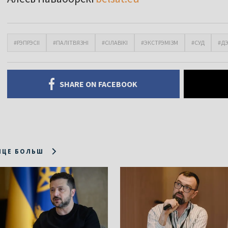
#РЭПРЭСІІ
#ПАЛІТВЯЗНІ
#СІЛАВІКІ
#ЭКСТРЭМІЗМ
#СУД
#Д
SHARE ON FACEBOOK
ІЦЕ БОЛЬШ