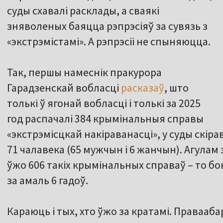
суды схавалі расклады, а сваякі
зняволеных баяцца рэпрэсіяў за сувязь з
«экстрэмістамі». А рэпрэсіі не спыняюцца.
Так, першы намеснік пракурора
Гарадзенскай вобласці
расказаў
, што
толькі ў ягонай вобласці і толькі за 2025
год распачалі 384 крымінальныя справы
«экстрэмісцкай накіраванасці», у суды скір
71 чалавека (65 мужчын і 6 жанчын). Агулам
ўжо 606 такіх крымінальных справаў – то бок,
за амаль 6 гадоў.
Караюць і тых, хто ўжо за кратамі. Правааб