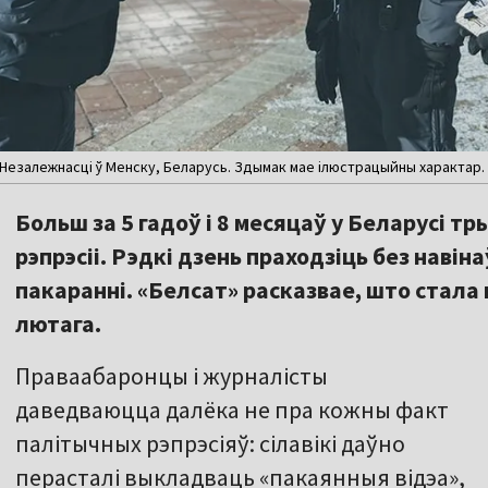
 Незалежнасці ў Менску, Беларусь. Здымак мае ілюстрацыйны характар.
Больш за 5 гадоў і 8 месяцаў у Беларусі
рэпрэсіі. Рэдкі дзень праходзіць без навін
пакаранні. «Белсат» расказвае, што стала 
лютага.
Праваабаронцы і журналісты
даведваюцца далёка не пра кожны факт
палітычных рэпрэсіяў: сілавікі даўно
перасталі выкладваць «пакаянныя відэа»,