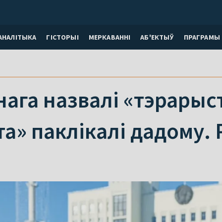
АНАЛІТЫКА
ГІСТОРЫІ
МЕРКАВАННI
АБ'ЕКТЫЎ
ПРАГРАМЫ
ага назвалі «тэрарыст
та» паклікалі дадому. 