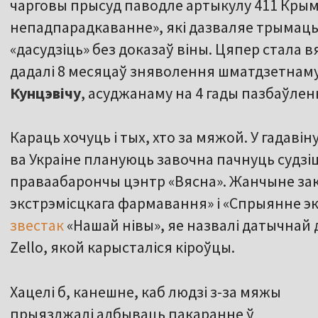
чарговы прысуд паводле артыкулу 411 Крым
непадпарадкаванне», які дазваляе трымаць
«дасудзіць» без доказаў віны. Цяпер стала 
дадалі 8 месяцаў зняволення шматдзетнаму
Кунцэвічу
, асуджанаму на 4 гады пазбаўленн
Караць хочуць і тых, хто за мяжой. У гадав
ва Украіне плануюць завочна пачнуць судзі
праваабарончы цэнтр «Вясна». Жанчыне за
экстрэмісцкага фармавання» і «Спрыянне эк
звестак
«Нашай нівы», яе назвалі датычнай д
Zello, якой карысталіся кіроўцы.
Хацелі б, канешне, каб людзі з-за мяжы
прыязджалі адбываць пакаранне ў