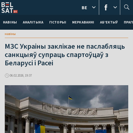
BE
НАВІНЫ
АНАЛІТЫКА
ГІСТОРЫІ
МЕРКАВАННI
АБ'ЕКТЫЎ
ПРАГ
навіны
МЗС Украіны заклікае не паслабляць
санкцыяў супраць спартоўцаў з
Беларусі і Расеі
06.02.2026, 19:37