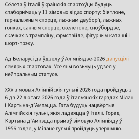
Сёлета ў Італіі ўкраінскія спартоўцы будуць
спаборнічаць у 11 зімовых відах спорту: біятлоне,
гарналыжным спорце, лыжным двуборʼі, лыжных
гонках, санным спорце, скелетоне, сноўбордзе,
скачках з трампліну, фрыстайле, фігурным катанні і
шорт-трэку.
Ад Беларусі да ўдзелу ў Алімпіядзе-2026
дапусцілі
семярых спартовак. Усе яны возьмуць удзел у
нейтральным статусе.
XXV зімовыя Алімпійскія гульні 2026 года пройдуць з
6 да 22 лютага 2026 года ў італьянскіх гарадах Мілан
і Картына-д’Ампэцца. Гэта будуць чацвёртыя
Алімпійскія гульні, якія ладзяцца ў Італіі. Горад
Картына д’Ампэцца прымаў зімовую Алімпіяду ў
1956 годзе, у Мілане гульні пройдуць упершыню.