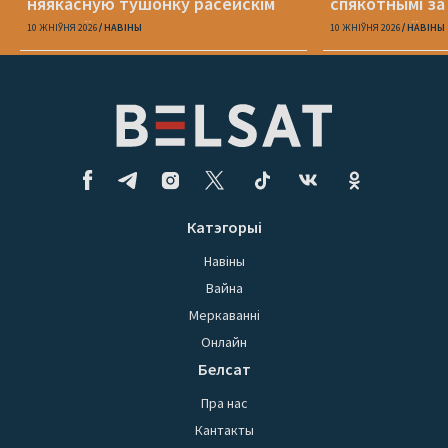
няякасную тушонку расейскім
спякотнымі за
вайскоўцам
назіранняў
10 ЖНІЎНЯ 2026
НАВІНЫ
10 ЖНІЎНЯ 2026
НАВІНЫ
Катэгорыі
Навіны
Вайна
Меркаванні
Онлайн
Белсат
Пра нас
Кантакты