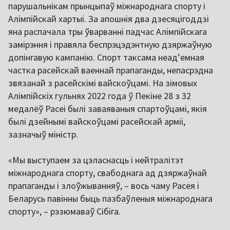
парушальнікам прынцыпаў міжнароднага спорту і
Алімпійскай хартыі. За апошнія два дзесяцігоддзі
яна распачала тры ўварванні падчас Алімпійскага
замірэння і правяла беспрэцэдэнтную дзяржаўную
допінгавую кампанію. Спорт таксама неадʼемная
частка расейскай ваеннай прапаганды, непасрэдна
звязанай з расейскімі вайскоўцамі. На зімовых
Алімпійскіх гульнях 2022 года ў Пекіне 28 з 32
медалёў Расеі былі заваяваныя спартоўцамі, якія
былі дзейнымі вайскоўцамі расейскай арміі,
зазначыў міністр.
«Мы выступаем за цэласнасць і нейтралітэт
міжнароднага спорту, свабоднага ад дзяржаўнай
прапаганды і злоўжыванняў, – вось чаму Расея і
Беларусь павінны быць пазбаўленыя міжнароднага
спорту», – рэзюмаваў Сібіга.