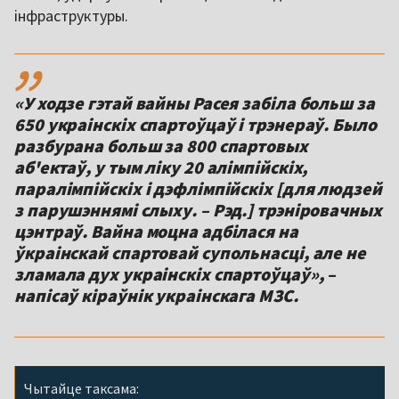
інфраструктуры.
,,
«У ходзе гэтай вайны Расея забіла больш за
650 украінскіх спартоўцаў і трэнераў. Было
разбурана больш за 800 спартовых
аб'ектаў, у тым ліку 20 алімпійскіх,
паралімпійскіх і дэфлімпійскіх [для людзей
з парушэннямі слыху. – Рэд.] трэніровачных
цэнтраў. Вайна моцна адбілася на
ўкраінскай спартовай супольнасці, але не
зламала дух украінскіх спартоўцаў», –
напісаў кіраўнік украінскага МЗС.
Чытайце таксама: