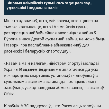
Зімовыя Алімпійскія гульні 2026 года: расклад,
удзельнікі і медальны залік
Міністр адзначыў, што, улічваючы, што «цяпер на
тым жа кантыненце, што і Алімпійскія гульні,
разгараецца найбуйнейшая захопніцкая вайна ў
Еўропе з часу Другой сусветнай вайны, не можа быць
і гаворкі пра паслабленне абмежаванняў для
расейскіх і беларускіх спартоўцаў».
«Разам з маім калегам, міністрам спорту і моладзі
Украіны
Мацвеем Бедным
мы звяртаемся да ўсіх
міжнародных спартовых установаў і чыноўнікаў з
супольным заклікам заставацца прынцыповымі і
захоўваць усе адпаведныя абмежаванні», – заклікаў
Сібіга.
Кіраўнік МЗС падкрэсліў, што Расея ёсць галоўным