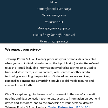
Місія
Каштоўнасці «Белсату»
Як нас глядзець
Узнагароды
Міжнародная супраца
Ціск з боку ўладаў Беларусі
Як нас падтрымаць
Правілы выкарыстання матэрыялаў
We respect your privacy
Інфармацыя аб адпраўніку
Telewizja Polska S.A. w likwidacji processes your personal data collected
Бяспека
when you visit individual websites on the tvp.pl Portal (hereinafter referred
Youtube
to as the Portal), including information saved using technologies used to
track and store them, such as cookies, web beacons or other similar
Белсат news
technologies enabling the provision of tailored and secure services,
personalize content and advertising, provide social media features and
Белсат Shorts
analyze Internet traffic.
Белсат Life
Click "I accept and go to the website" to consent to the use of automatic
Жэстачайшы мульт
tracking and data collection technology, access to information on your end
Belsat English
device and its storage, and to the processing of your personal data by
Telewizja Polska S.A. w likwidacji,
Trusted Partners from IAB* (1201