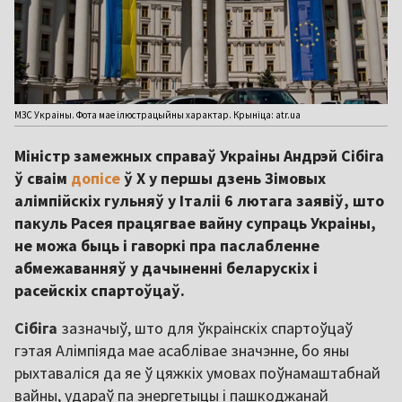
МЗС Украіны. Фота мае ілюстрацыйны характар. Крыніца: atr.ua
Міністр замежных справаў Украіны Андрэй Сібіга
ў сваім
допісе
ў Х у першы дзень Зімовых
алімпійскіх гульняў у Італіі 6 лютага заявіў, што
пакуль Расея працягвае вайну супраць Украіны,
не можа быць і гаворкі пра паслабленне
абмежаванняў у дачыненні беларускіх і
расейскіх спартоўцаў.
Сібіга
зазначыў, што для ўкраінскіх спартоўцаў
гэтая Алімпіяда мае асаблівае значэнне, бо яны
рыхтаваліся да яе ў цяжкіх умовах поўнамаштабнай
вайны, удараў па энергетыцы і пашкоджанай