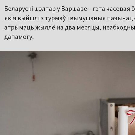
Беларускі шэлтар у Варшаве – гэта часовая
якія выйшлі з турмаў і вымушаныя пачынац
атрымаць жыллё на два месяцы, неабходны
дапамогу.