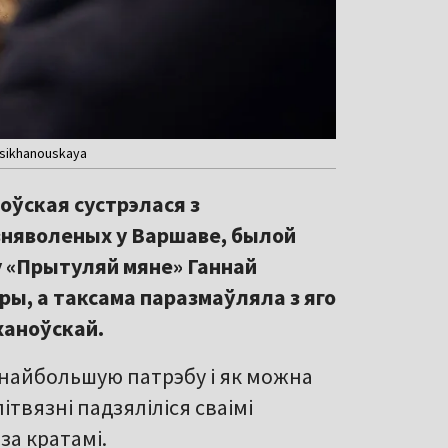
tsikhanouskaya
оўская сустрэлася з
зняволеных у Варшаве, былой
у «Прытуляй мяне» Ганнай
ры, а таксама паразмаўляла з яго
ханоўскай.
 найбольшую патрэбу і як можна
твязні падзяліліся сваімі
 за кратамі.