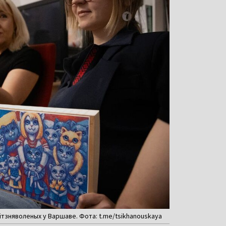
літзняволеных у Варшаве. Фота: t.me/tsikhanouskaya