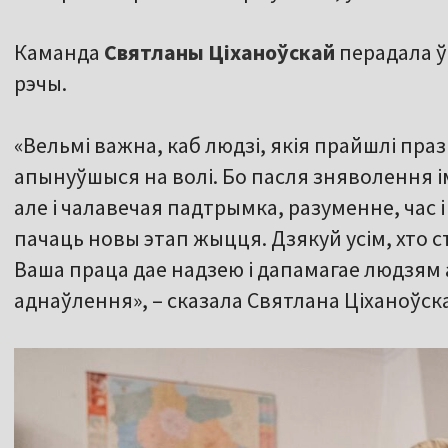
Каманда
Святланы Ціханоўскай
перадала ў
рэчы.
«Вельмі важна, каб людзі, якія прайшлі праз
апынуўшыся на волі. Бо пасля зняволення і
але і чалавечая падтрымка, разуменне, час і 
пачаць новы этап жыцця. Дзякуй усім, хто с
Ваша праца дае надзею і дапамагае людзям 
аднаўлення», – сказала Святлана Ціханоўск