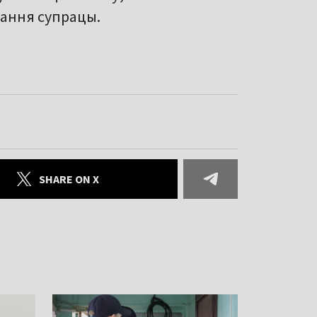
вання супрацы.
SHARE ON X