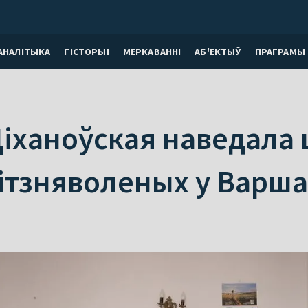
АНАЛІТЫКА
ГІСТОРЫІ
МЕРКАВАННI
АБ'ЕКТЫЎ
ПРАГРАМЫ
Ціханоўская наведала 
ітзняволеных у Варш