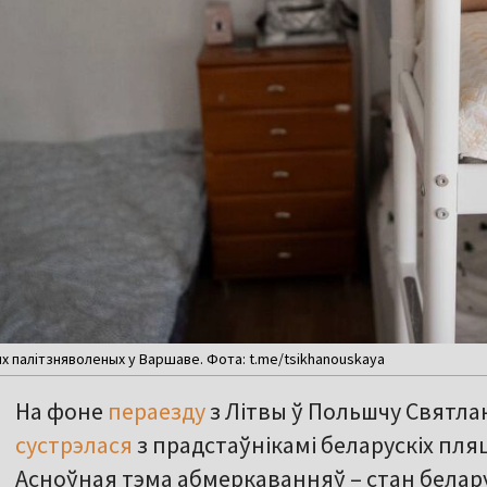
 палітзняволеных у Варшаве. Фота: t.me/tsikhanouskaya
На фоне
пераезду
з Літвы ў Польшчу Святла
сустрэлася
з прадстаўнікамі беларускіх пля
Асноўная тэма абмеркаванняў – стан беларус