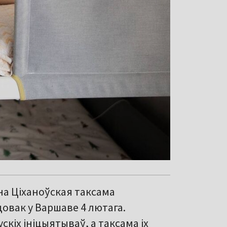
на Ціханоўская таксама
цовак у Варшаве 4 лютага.
кіх ініцыятываў, а таксама іх