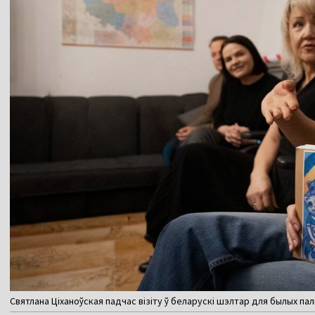
Святлана Ціханоўская падчас візіту ў беларускі шэлтар для былых па