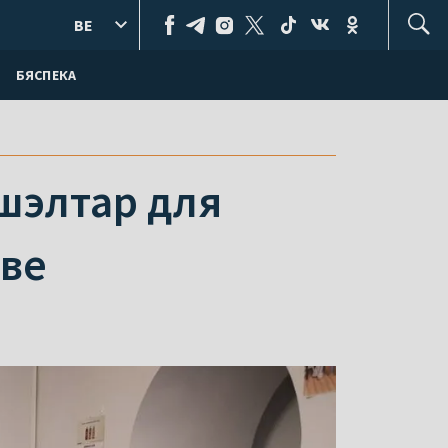
BE
БЯСПЕКА
шэлтар для
аве