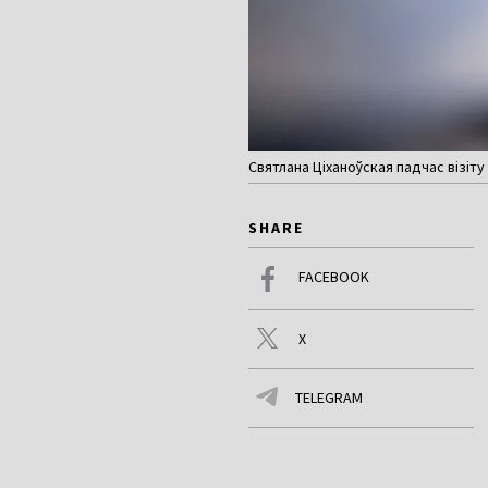
Святлана Ціханоўская падчас візіт
SHARE
FACEBOOK
X
TELEGRAM