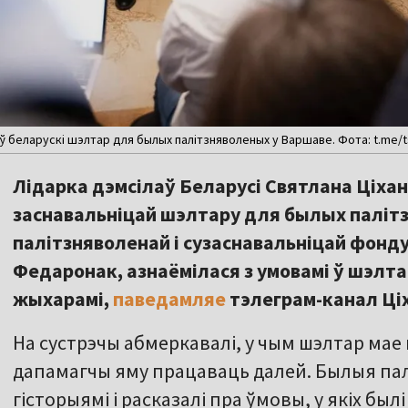
у ў беларускі шэлтар для былых палітзняволеных у Варшаве. Фота: t.me/
Лідарка дэмсілаў Беларусі Святлана Ціхан
заснавальніцай шэлтару для былых паліт
палітзняволенай і сузаснавальніцай фонд
Федаронак, азнаёмілася з умовамі ў шэлта
жыхарамі,
паведамляе
тэлеграм-канал Ці
На сустрэчы абмеркавалі, у чым шэлтар мае
дапамагчы яму працаваць далей. Былыя палі
гісторыямі і расказалі пра ўмовы, у якіх былі