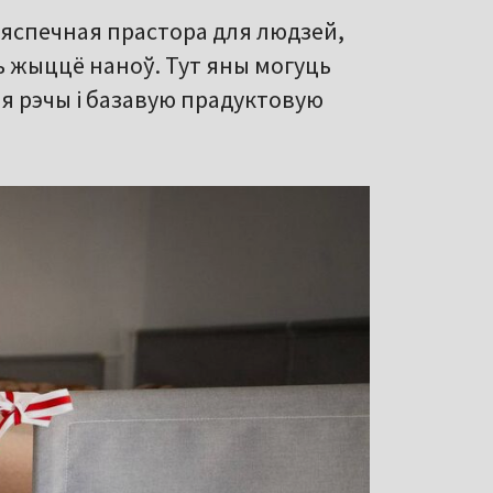
 бяспечная прастора для людзей,
ь жыццё наноў. Тут яны могуць
я рэчы і базавую прадуктовую