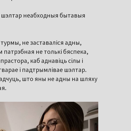
 шэлтар неабходныя бытавыя
 турмы, не заставаліся адны,
м патрэбная не толькі бяспека,
прастора, каб аднавіць сілы і
тварае і падтрымлівае шэлтар.
адчуць, што яны не адны на шляху
ая.