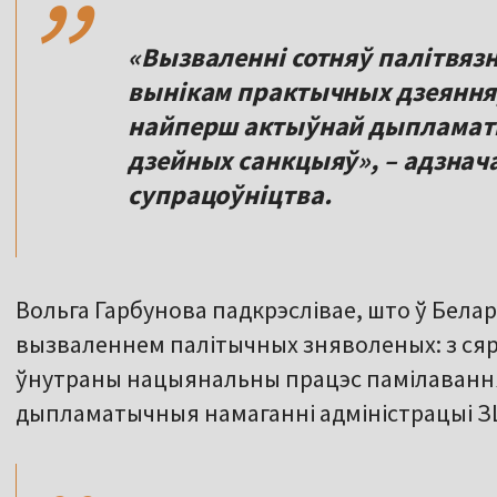
«Вызваленні сотняў палітвязня
вынікам практычных дзеяння
найперш актыўнай дыпламаты
дзейных санкцыяў», – адзнач
супрацоўніцтва.
Вольга Гарбунова падкрэслівае, што ў Белар
вызваленнем палітычных зняволеных: з сяр
ўнутраны нацыянальны працэс памілаванняў
,,
дыпламатычныя намаганні адміністрацыі ЗШ