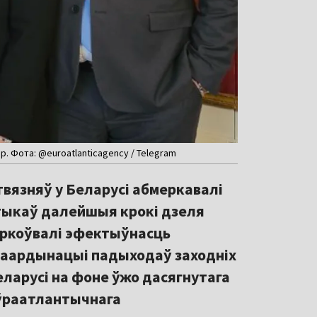
р. Фота: @euroatlanticagency / Telegram
твязняў у Беларусі абмеркавалі
ітыкаў далейшыя крокі дзеля
яркоўвалі эфектыўнасць
каардынацыі падыходаў заходніх
Беларусі на фоне ўжо дасягнутага
ўраатлантычнага