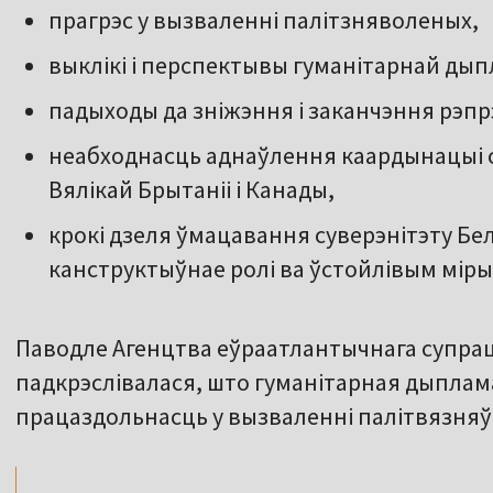
прагрэс у вызваленні палітзняволеных,
выклікі і перспектывы гуманітарнай дып
падыходы да зніжэння і заканчэння рэпр
неабходнасць аднаўлення каардынацыі с
Вялікай Брытаніі і Канады,
крокі дзеля ўмацавання суверэнітэту Бел
канструктыўнае ролі ва ўстойлівым міры
Паводле Агенцтва еўраатлантычнага супрац
падкрэслівалася, што гуманітарная дыплам
,,
працаздольнасць у вызваленні палітвязняў