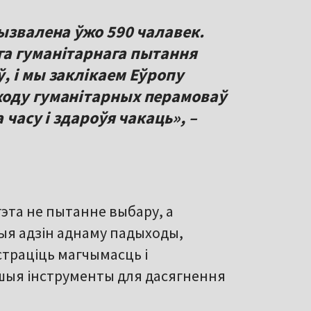
ызвалена ўжо 590 чалавек.
га гуманітарнага пытання
, і мы заклікаем Еўропу
ходу гуманітарных перамоваў
 часу і здароўя чакаць», –
 гэта не пытанне выбару, а
ныя адзін аднаму падыходы,
страціць магчымасць і
ншыя інструменты для дасягнення