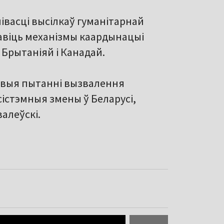
івасці высілкаў гуманітарнай
навіць механізмы каардынацыі
Брытаніяй і Канадай.
новыя пытанні вызвалення
сістэмныя змены ў Беларусі,
алеўскі.