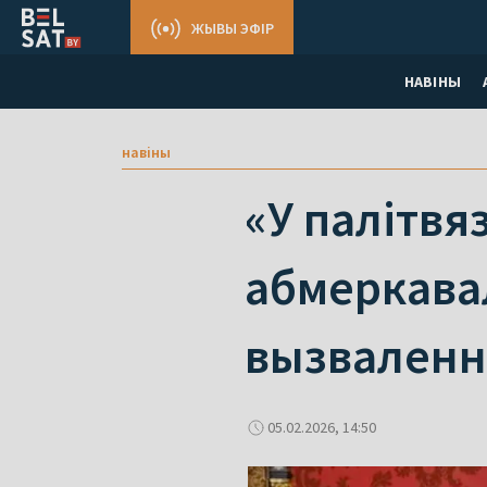
ЖЫВЫ ЭФІР
НАВІНЫ
навіны
«У палітвя
абмеркавал
вызваленн
05.02.2026, 14:50