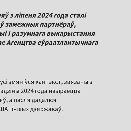
ў з ліпеня 2024 года сталі
ў замежных партнёраў,
і і разумнага выкарыстання
ае Агенцтва еўраатлантычнага
усі змяніўся кантэкст, звязаны з
эдзіны 2024 года назіраецца
, а пасля дадаліся
А і іншых дзяржаваў.