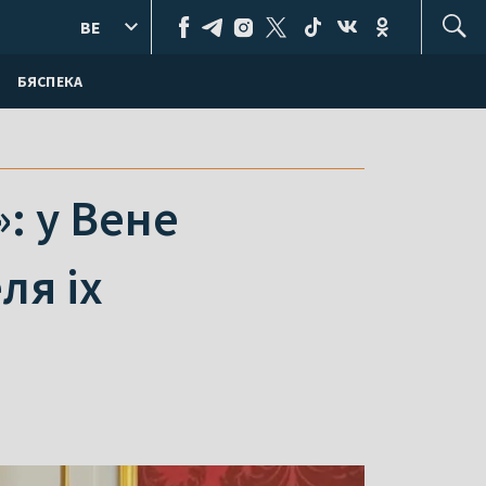
BE
БЯСПЕКА
: у Вене
ля іх