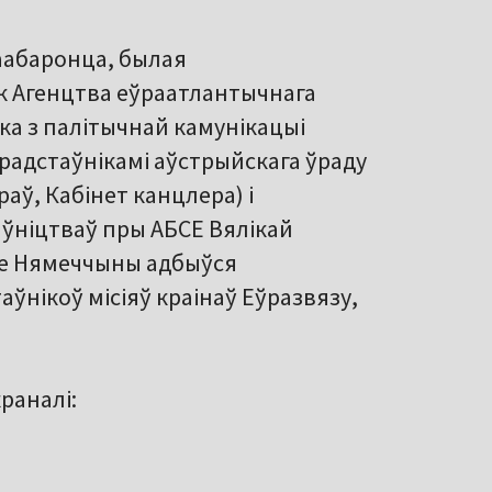
ваабаронца, былая
нік Агенцтва еўраатлантычнага
тка з палітычнай камунікацыі
прадстаўнікамі аўстрыйскага ўраду
аў, Кабінет канцлера) і
аўніцтваў пры АБСЕ Вялікай
ве Нямеччыны адбыўся
аўнікоў місіяў краінаў Еўразвязу,
раналі: