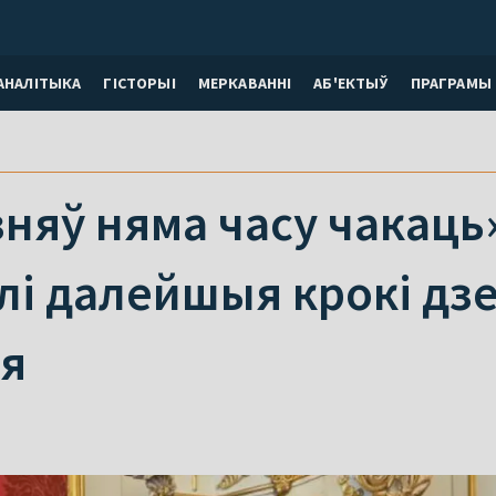
АНАЛІТЫКА
ГІСТОРЫІ
МЕРКАВАННI
АБ'ЕКТЫЎ
ПРАГРАМЫ
зняў няма часу чакаць»
і далейшыя крокі дзе
я