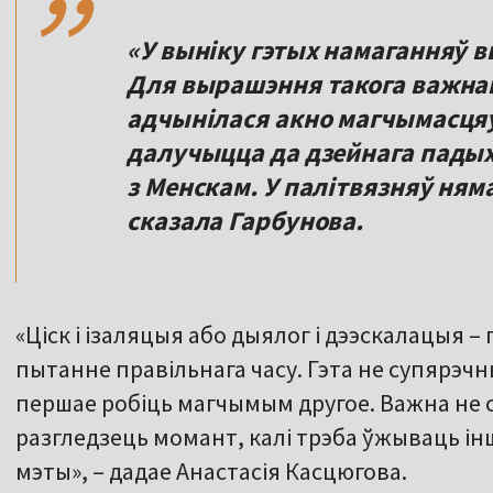
«У выніку гэтых намаганняў в
Для вырашэння такога важна
адчынілася акно магчымасцяў
далучыцца да дзейнага пады
з Менскам. У палітвязняў няма
сказала Гарбунова.
«Ціск і ізаляцыя або дыялог і дээскалацыя –
пытанне правільнага часу. Гэта не супярэч
першае робіць магчымым другое. Важна не 
разгледзець момант, калі трэба ўжываць і
мэты», – дадае Анастасія Касцюгова.