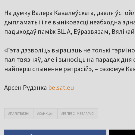
На думку Валера Кавалеўскага, дзеля ўстойл
дыпламатыі і яе выніковасці неабходна ад
падыходаў паміж ЗША, Еўразвязам, Вялікай 
«Гэта дазволіць вырашаць не толькі тэрмі
палітвязняў, але і выносіць на парадак дня 
найперш спыненне рэпрэсій», – рэзюмуе Кав
Арсен Рудэнка
belsat.eu
#ПАЛІТВЯЗНІ
#САНКЦЫІ
#РЭПРЭСІІ Ў БЕЛАРУСІ