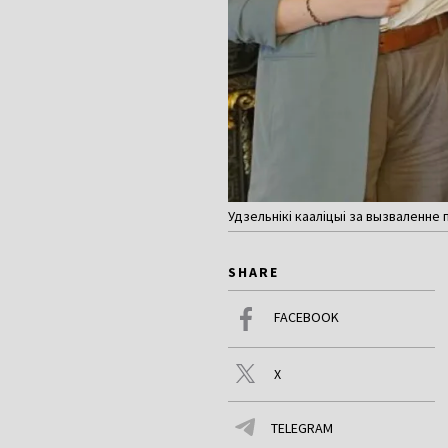
Удзельнікі кааліцыі за вызваленне
SHARE
FACEBOOK
X
TELEGRAM