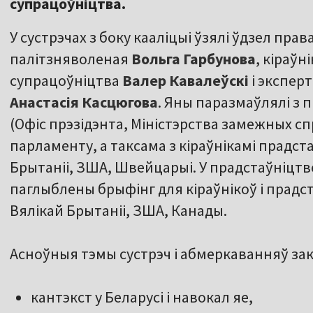
супрацоўніцтва.
У сустрэчах з боку кааліцыі ўзялі ўдзел пра
палітзняволеная
Вольга Гарбунова
, кіраў
супрацоўніцтва
Валер Кавалеўскі
і экспер
Анастасія Касцюгова
. Яны паразмаўлялі з 
(Офіс прэзідэнта, Міністэрства замежных спр
парламенту, а таксама з кіраўнікамі прадст
Брытаніі, ЗША, Швейцарыі. У прадстаўніцт
паглыблены брыфінг для кіраўнікоў і прадст
Вялікай Брытаніі, ЗША, Канады.
Асноўныя тэмы сустрэч і абмеркаванняў зак
кантэкст у Беларусі і навокал яе,