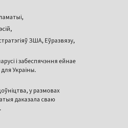
ламатыі,
эсій,
тратэгіяў ЗША, Еўразвязу,
арусі і забеспячэння ейнае
 для Украіны.
оўніцтва, у размовах
атыя даказала сваю
.