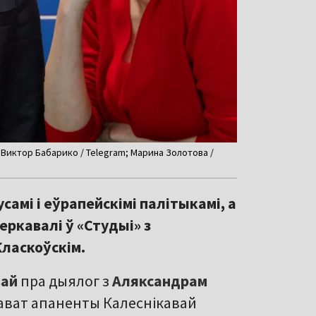
r; Виктор Бабарико / Telegram; Марина Золотова /
амі і еўрапейскімі палітыкамі, а
еркавалі ў «Студыі» з
ласкоўскім.
вай
пра дыялог з
Аляксандрам
нават апаненты Калеснікавай