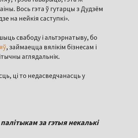
аіны. Вось гэта ў гутарцы з Дудзём
зе на нейкія саступкі».
шыць свабоду і альтэрнатыву, бо
яў
, займаецца вялікім бізнесам і
літычны аглядальнік.
сць, ці то недасведчанасць у
 палітыкам за гэтыя некалькі