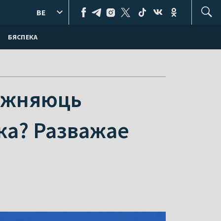
BE
БЯСПЕКА
ражняюць
ка? Разважае