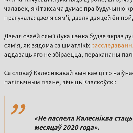
чалавек, які таксама думае пра будучыню кр
прагучала: дзеля сям'і, дзеля дзяцей ён пойд
Дзеля сваёй сям’і Лукашэнка будзе якраз ду
сям’я, як вядома са шматлікіх
расследаванн
аддаваць яго не збіраецца, перакананы па
Са словаў Калеснікавай вынікае ці то наіўна
,,
палітычным плане, лічыць Класкоўскі:
«Не паспела Калесніква стаць
месяцаў 2020 года».