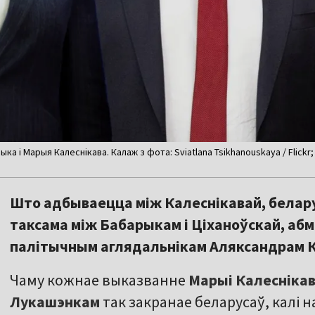
ыка і Марыя Калеснікава. Калаж з фота: Sviatlana Tsikhanouskaya / Flick
Што адбываецца між Калеснікавай, беларус
таксама між Бабарыкам і Ціханоўскай, абм
палітычным аглядальнікам Аляксандрам К
Чаму кожнае выказванне
Марыі Калесніка
Лукашэнкам
так закранае беларусаў, калі 