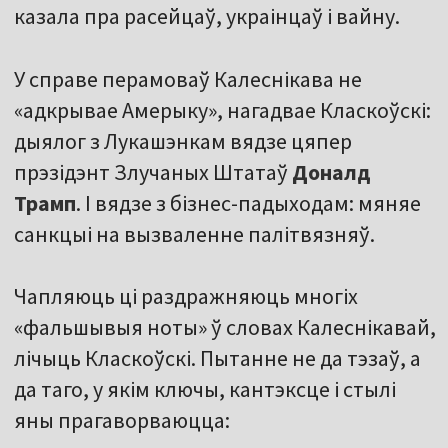
казала пра расейцаў, украінцаў і вайну.
У справе перамоваў Калеснікава не
«адкрывае Амерыку», нагадвае Класкоўскі:
дыялог з Лукашэнкам вядзе цяпер
прэзідэнт Злучаных Штатаў
Доналд
Трамп
. І вядзе з бізнес-падыходам: мяняе
санкцыі на вызваленне палітвязняў.
Чапляюць ці раздражняюць многіх
«фальшывыя ноты» ў словах Калеснікавай,
лічыць Класкоўскі. Пытанне не да тэзаў, а
да таго, у якім ключы, кантэксце і стылі
яны прагаворваюцца: