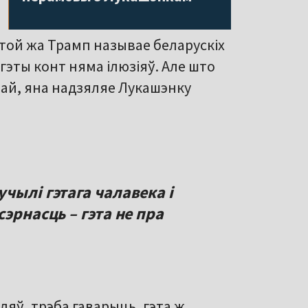
той жа Трамп называе беларускіх
гэты конт няма ілюзіяў. Але што
ай, яна надзяляе Лукашэнку
чылі гэтага чалавека і
эрнасць – гэта не пра
ляў, трэба гаварыць, гэта ж