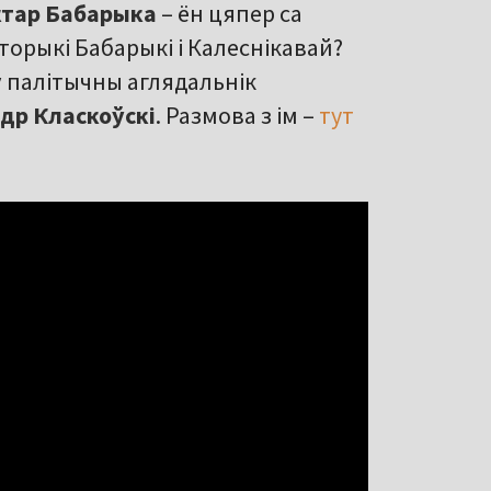
ктар Бабарыка
– ён цяпер са
ыторыкі Бабарыкі і Калеснікавай?
ў палітычны аглядальнік
др Класкоўскі
. Размова з ім –
тут