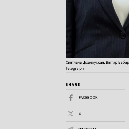
Святлана Ціханоўская, Віктар Бабар
Telegra.ph
SHARE
FACEBOOK
X