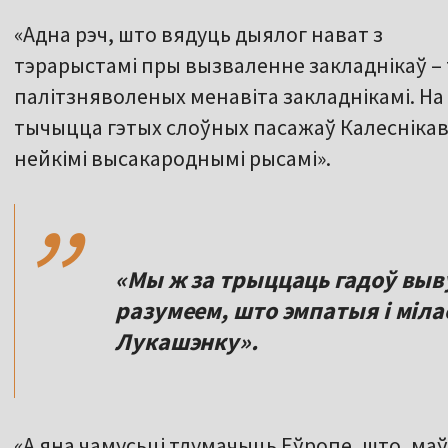
«Адна рэч, што вядуць дыялог нават з
тэрарыстамі пры вызваленне закладнікаў – 
палітзняволеных менавіта закладнікамі. На 
тычыцца гэтых слоўных пасажаў Калеснікав
,,
нейкімі высакароднымі рысамі».
«Мы ж за трыццаць гадоў выву
разумеем, што эмпатыя і мілас
Лукашэнку».
«А яна чамусьці тлумачыць Еўропе, што, маў