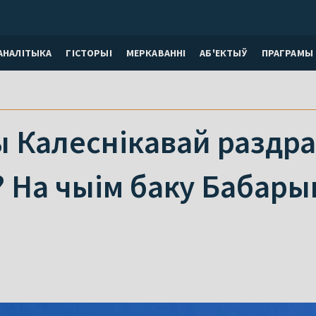
АНАЛІТЫКА
ГІСТОРЫІ
МЕРКАВАННI
АБ'ЕКТЫЎ
ПРАГРАМЫ
ы Калеснікавай разд
 На чыім баку Бабары