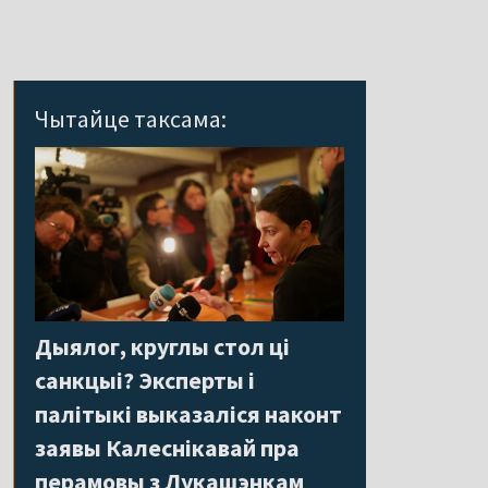
Чытайце таксама:
Дыялог, круглы стол ці
санкцыі? Эксперты і
палітыкі выказаліся наконт
заявы Калеснікавай пра
перамовы з Лукашэнкам