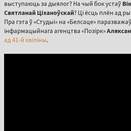
выступаюць за дыялог? На чый бок устаў
Ві
Святланай Ціханоўскай
? Ці ёсць плён ад р
Пра гэта ў «Студыі» на «Белсаце» паразважа
інфармацыйнага агенцтва «Позірк»
Аляксан
ад 41-й хвіліны
.