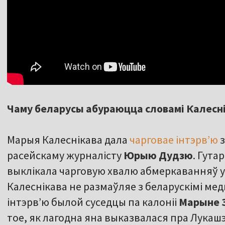
Чаму беларусы абураюцца словамі Калесн
Марыя Калеснікава дала
чарговае інтэрв’ю
з
расейскаму журналісту
Юрыю Дудзю
. Гута
выклікала чарговую хвалю абмеркаванняў у 
Калеснікава не размаўляе з беларускімі мед
інтэрв’ю былой суседцы па калоніі
Марыне 
тое, як лагодна яна выказвалася пра Лукашэн