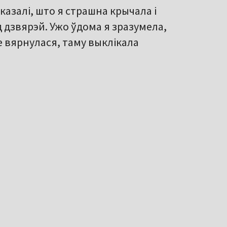
казалі, што я страшна крычала і
 дзвярэй. Ужо ўдома я зразумела,
е вярнулася, таму выклікала