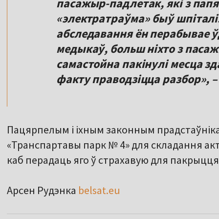
пасажыр-падлетак, які з пап
«электратраўма» быў шпіталі
абследавання ён перабывае ўд
медыкаў, больш ніхто з пасаж
самастойна пакінулі месца зд
факту праводзіцца разбор», –
Пацярпелым і іхным законным прадстаўніка
«Транспартавы парк № 4» для складання ак
каб перадаць яго ў страхавую для пакрыцц
Арсен Рудэнка
belsat.eu