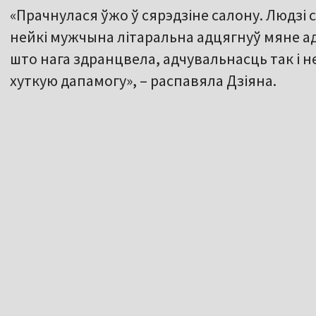
«Прачнулася ўжо ў сярэдзіне салону. Людзі с
нейкі мужчына літаральна адцягнуў мяне ад
што нага здранцвела, адчувальнасць так і н
хуткую дапамогу», – распавяла Дзіяна.