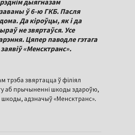
ярэднім дыягназам
заваны ў 6-ю ГКБ. Пасля
ома. Да кіроўцы, як і да
ыраў не звяртаўся. Усе
арэння. Цяпер паводле гэтага
 заявіў «Менсктранс».
м трэба звяртацца ў філіял
ту аб прычыненні шкоды здароўю,
я шкоды, адзначыў «Менсктранс».