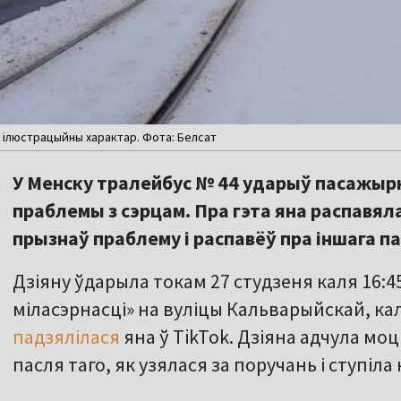
е ілюстрацыйны характар. Фота: Белсат
У Менску тралейбус № 44 ударыў пасажырку
праблемы з сэрцам. Пра гэта яна распавял
прызнаў праблему і распавёў пра іншага п
Дзіяну ўдарыла токам 27 студзеня каля 16:
міласэрнасці» на вуліцы Кальварыйскай, кал
падзялілася
яна ў TikTok. Дзіяна адчула мо
пасля таго, як узялася за поручань і ступіла