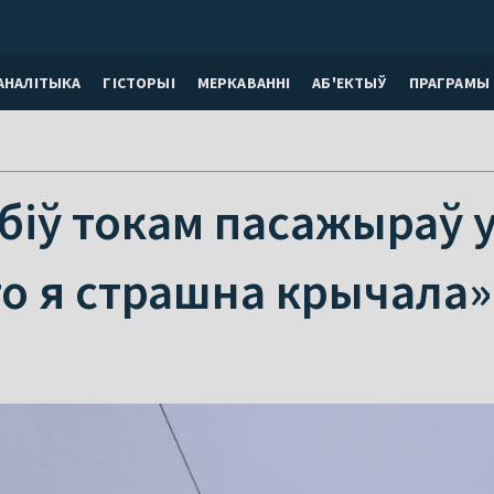
АНАЛІТЫКА
ГІСТОРЫІ
МЕРКАВАННI
АБ'ЕКТЫЎ
ПРАГРАМЫ
біў токам пасажыраў 
то я страшна крычала»