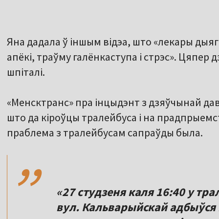
Яна дадала ў іншым відэа, што «лекары дыя
апёкі, траўму галёнкаступа і стрэс». Цяпер 
шпіталі.
«Менсктранс» пра інцыдэнт з дзяўчынай дав
што да кіроўцы тралейбуса і на прадпрыемс
,,
праблема з тралейбусам сапраўды была.
«27 студзеня каля 16:40 у тр
вул. Кальварыйскай адбыўся 