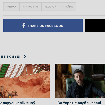
#МЕНСК
#ТРАНСПАРТ
#ЗДАРОЎ
#ТРАЎМА
SHARE ON FACEBOOK
ІЦЕ БОЛЬШ
Беларуськаліі» зноў
Ва Украіне апублікавалі