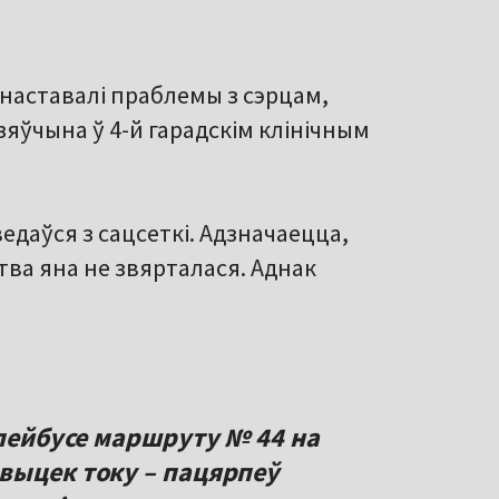
гнаставалі праблемы з сэрцам,
дзяўчына ў 4-й гарадскім клінічным
едаўся з сацсеткі. Адзначаецца,
тва яна не звярталася. Аднак
алейбусе маршруту № 44 на
выцек току – пацярпеў