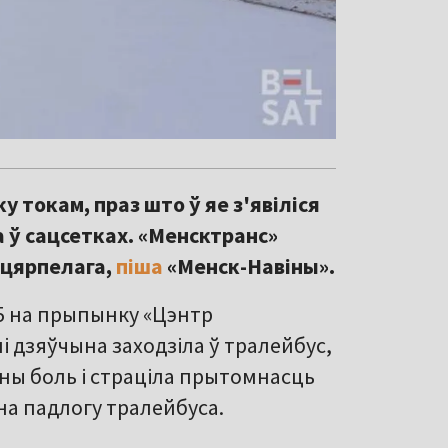
 токам, праз што ў яе з'явіліся
а ў сацсетках. «Менсктранс»
ацярпелага,
піша
«Менск-Навіны».
45 на прыпынку «Цэнтр
і дзяўчына заходзіла ў тралейбус,
цны боль і страціла прытомнасць
 на падлогу тралейбуса.