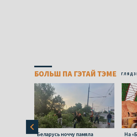
БОЛЬШ ПА ГЭТАЙ ТЭМЕ
ГЛЯДЗ
он
Беларусь ноччу памяла
На «