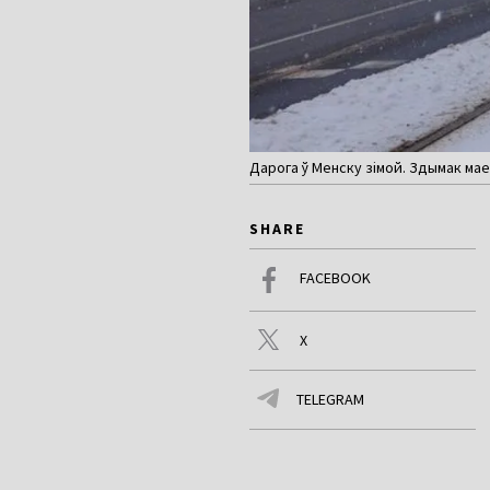
Дарога ў Менску зімой. Здымак ма
SHARE
FACEBOOK
X
TELEGRAM