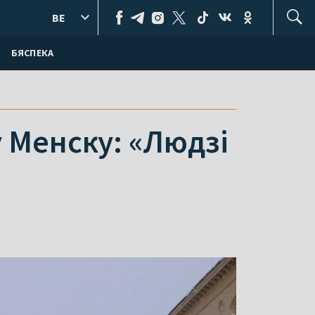
BE
БЯСПЕКА
у Менску: «Людзі