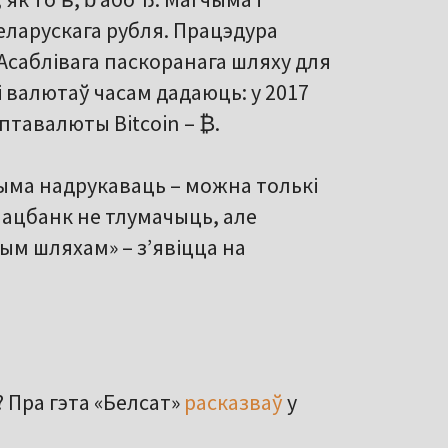
еларускага рубля. Працэдура
 Асаблівага паскоранага шляху для
 валютаў часам дадаюць: у 2017
птавалюты Bitcoin – ₿.
чыма надрукаваць – можна толькі
Нацбанк не тлумачыць, але
ым шляхам» – з’явіцца на
? Пра гэта «Белсат»
расказваў
у