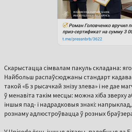
Скарыстацца сімвалам пакуль складана: яго
Найбольш распаўсюджаны стандарт кадаван
такой «Б з рысачкай знізу злева» і не дае м
ў менавіта такім месцы: можна хіба зверху або
іншыя пад- і надрадковыя знакі: напрыклад, Б̃
рознаму адлюстроўвацца ў розных браўзера
У Unicode ёсць іншыя літары, падобныя да Б, 