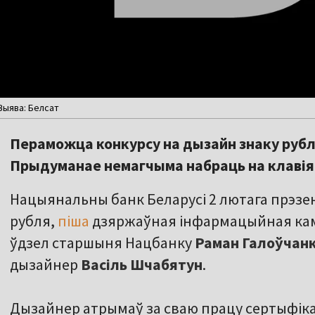
Выява: Белсат
Пераможца конкурсу на дызайн знаку рубл
Прыдуманае немагчыма набраць на клавія
Нацыянальны банк Беларусі 2 лютага прэзе
рубля,
піша
дзяржаўная інфармацыйная камп
ўдзел старшыня Нацбанку
Раман Галоўчан
дызайнер
Васіль Шчабятун
.
Дызайнер атрымаў за сваю працу сертыфікат