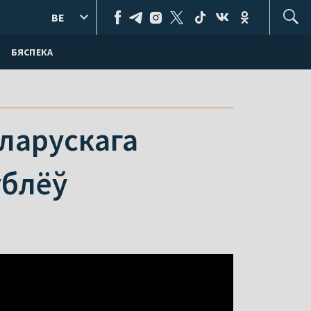
BE
БЯСПЕКА
ларускага
ублёў