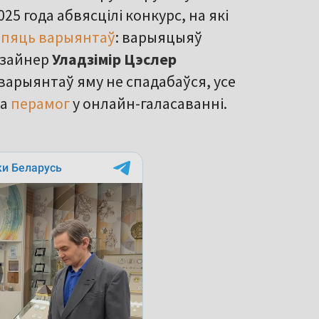
25 года абвясцілі конкурс, на які
і
пяць варыянтаў
: варыяцыяў
дызайнер
Уладзімір Цэслер
 варыянтаў яму не спадабаўся, усе
на
перамог
у онлайн-галасаванні.