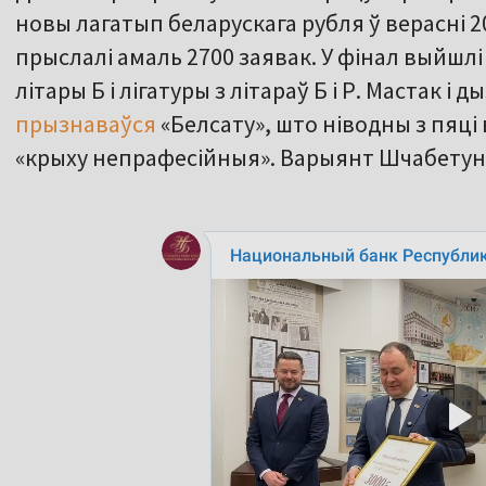
новы лагатып беларускага рубля ў верасні 20
прыслалі амаль 2700 заявак. У фінал выйшл
літары Б і лігатуры з літараў Б і Р. Мастак і 
прызнаваўся
«Белсату», што ніводны з пяці
«крыху непрафесійныя». Варыянт Шчабету