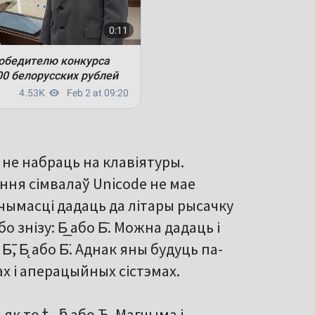
 не набраць на клавіятуры.
ня сімвалаў Unicode не мае
агчымасці дадаць да літары рысачку
 знізу: Б̲ або Б̄. Можна дадаць і
, Б̨ або Б̈. Аднак яны будуць па-
х і аперацыйных сістэмах.
як то ᲇ, ƃ або Ђ. Магчыма і