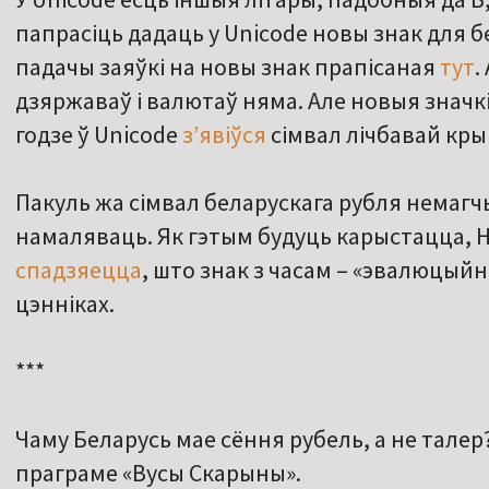
папрасіць дадаць у Unicode новы знак для б
падачы заяўкі на новы знак прапісаная
тут
.
дзяржаваў і валютаў няма. Але новыя значкі
годзе ў Unicode
з’явіўся
сімвал лічбавай кры
Пакуль жа сімвал беларускага рубля немаг
намаляваць. Як гэтым будуць карыстацца, 
спадзяецца
, што знак з часам – «эвалюцыйн
цэнніках.
***
Чаму Беларусь мае сёння рубель, а не талер
праграме «Вусы Скарыны».