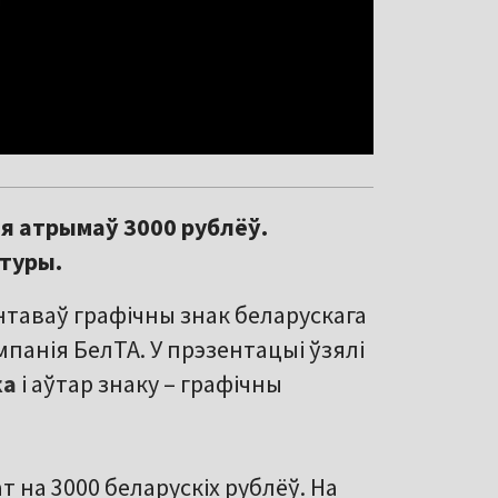
я атрымаў 3000 рублёў.
туры.
нтаваў графічны знак беларускага
анія БелТА. У прэзентацыі ўзялі
ка
і аўтар знаку – графічны
 на 3000 беларускіх рублёў. На