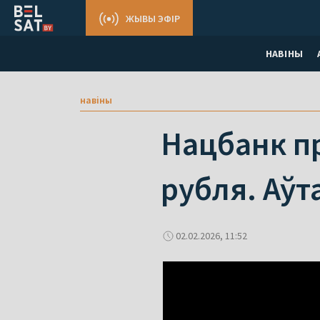
ЖЫВЫ ЭФІР
НАВІНЫ
навіны
Нацбанк п
рубля. Аўт
02.02.2026, 11:52