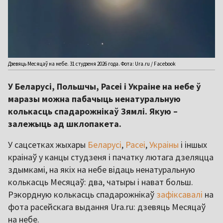
Дзевяць Месяцаў на небе. 31 студзеня 2026 года. Фота: Ura.ru / Facebook
У Беларусі, Польшчы, Расеі і Украіне на небе ў
маразы можна пабачыць ненатуральную
колькасць спадарожнікаў Зямлі. Якую –
залежыць ад шклопакета.
У сацсетках жыхары
Беларусі
,
Расеі
,
Украіны
і іншых
краінаў у канцы студзеня і пачатку лютага дзеляцца
здымкамі, на якіх на небе відаць ненатуральную
колькасць Месяцаў: два, чатыры і нават больш.
Рэкордную колькасць спадарожнікаў
зафіксавалі
на
фота расейскага выдання Ura.ru: дзевяць Месяцаў
на небе.