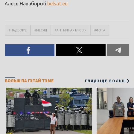
Алесь Наваборскі
belsat.eu
#НАДВОР’Е
#МЕСЯЦ
#АПТЫЧНАЯ ІЛЮЗІЯ
#ФОТА
БОЛЬШ ПА ГЭТАЙ ТЭМЕ
ГЛЯДЗІЦЕ БОЛЬШ