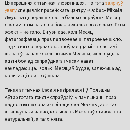
Цяперашняя аптычная ілюзія іншая. На гэта
звярнуў
увагу
спецыяліст расейскага цэнтру «Фобас»
Міхаіл
Леус
: на цяперашніх фота бачны сапраўдны Месяц і
следам за ім па адзін бок – некалькі ілюзорных. Гэты
эфект – не гало. Ён узнікае, калі Месяц
фатаграфаваць праз падвоенае ці патроенае шкло.
Тады святло пераадлюстроўваецца між пластамі
шкла і ўтварае «фальшывыя» Месяцы, якія ідуць па
адзін бок ад сапраўднага і часам нават
накладаюцца. Колькі Месяцаў будзе, залежыць ад
колькасці пластоў шкла.
Такая аптычная ілюзія назіралася і ў Польшчы.
Аўтар гэтага тэксту спраўдзіў: у памяшканні праз
падвоены шклопакет відаць два Месяцы, але калі
вызірнуць за вакно, колькасць Месяцаў становіцца
натуральнай, а гало няма.