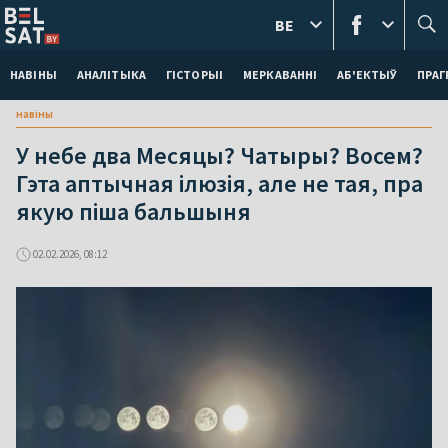
BE
НАВІНЫ
АНАЛІТЫКА
ГІСТОРЫІ
МЕРКАВАННI
АБ'ЕКТЫЎ
ПРАГ
навіны
У небе два Месяцы? Чатыры? Восем?
Гэта аптычная ілюзія, але не тая, пра
якую піша бальшыня
02.02.2026, 08:12