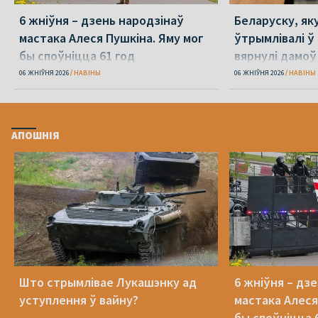
6 жніўня – дзень народзінаў
Беларуску, як
мастака Алеся Пушкіна. Яму мог
ўтрымлівалі ў 
бы споўніцца 61 год
вярнулі дамоў
06 ЖНІЎНЯ 2026
НАВІНЫ
06 ЖНІЎНЯ 2026
НАВІНЫ
АПОШНІЯ
Што стрымлівае Лукашэнку ад
6 жніўня – дз
уступлення ў вайну?
мастака Алеся
бы споўніцца 