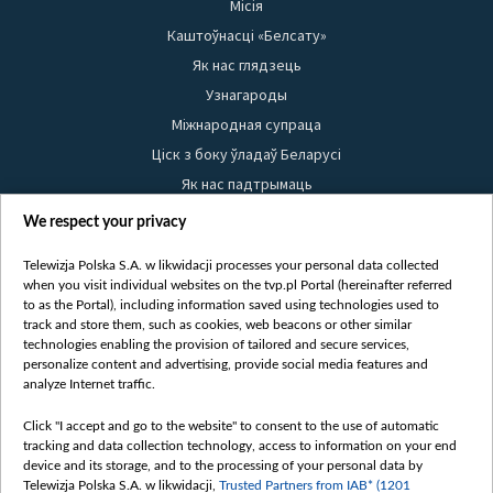
Місія
Каштоўнасці «Белсату»
Як нас глядзець
Узнагароды
Міжнародная супраца
Ціск з боку ўладаў Беларусі
Як нас падтрымаць
Правілы выкарыстання матэрыялаў
We respect your privacy
Інфармацыя аб адпраўніку
Telewizja Polska S.A. w likwidacji processes your personal data collected
Бяспека
when you visit individual websites on the tvp.pl Portal (hereinafter referred
Youtube
to as the Portal), including information saved using technologies used to
track and store them, such as cookies, web beacons or other similar
Белсат news
technologies enabling the provision of tailored and secure services,
personalize content and advertising, provide social media features and
Белсат Shorts
analyze Internet traffic.
Белсат Life
Click "I accept and go to the website" to consent to the use of automatic
Жэстачайшы мульт
tracking and data collection technology, access to information on your end
Belsat English
device and its storage, and to the processing of your personal data by
Telewizja Polska S.A. w likwidacji,
Trusted Partners from IAB* (1201
Biełsat PL