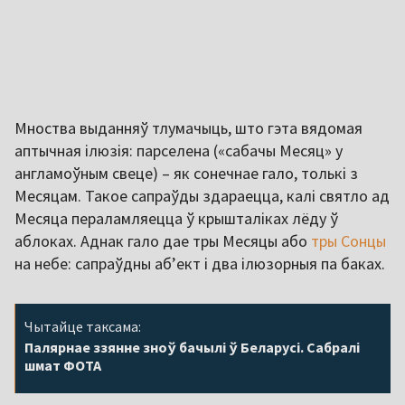
Мноства выданняў тлумачыць, што гэта вядомая
аптычная ілюзія: парселена («сабачы Месяц» у
англамоўным свеце) – як сонечнае гало, толькі з
Месяцам. Такое сапраўды здараецца, калі святло ад
Месяца пераламляецца ў крышталіках лёду ў
аблоках. Аднак гало дае тры Месяцы або
тры Сонцы
на небе: сапраўдны аб’ект і два ілюзорныя па баках.
Чытайце таксама:
Палярнае ззянне зноў бачылі ў Беларусі. Сабралі
шмат ФОТА