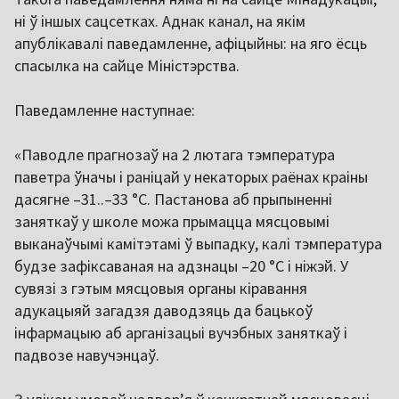
ні ў іншых сацсетках. Аднак канал, на якім
апублікавалі паведамленне, афіцыйны: на яго ёсць
спасылка на сайце Міністэрства.
Паведамленне наступнае:
«Паводле прагнозаў на 2 лютага тэмпература
паветра ўначы і раніцай у некаторых раёнах краіны
дасягне –31..–33 °C. Пастанова аб прыпыненні
заняткаў у школе можа прымацца мясцовымі
выканаўчымі камітэтамі ў выпадку, калі тэмпература
будзе зафіксаваная на адзнацы –20 °C і ніжэй. У
сувязі з гэтым мясцовыя органы кіравання
адукацыяй загадзя даводзяць да бацькоў
інфармацыю аб арганізацыі вучэбных заняткаў і
падвозе навучэнцаў.