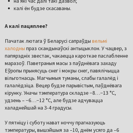
на які час далі такі дазвол;
калі ён будзе скасаваны.
А калі пацяплее?
Пачатак лютага ў Беларусі сапраўды
вельмі
халодны
праз скандынаўскі антыцыклон. У чацвер, з
папярэдніх звестак, чакаецца кароткае паслабленне
маразоў. Паветраныя масы з паўднёвага захаду
Еўропы прынясуць снег і мокры снег, павялічыцца
вільготнасць. Магчымыя туманы, слабы галалёд і
галалёдзіца. Вецер будзе парывістым, паўднёвага
кірунку. Уначы тэмпература складзе −8…−13 °C,
удзень – −6…−12 °C, але будзе адчувацца
халаднейшай на 3-4 градусы.
У пятніцу і суботу нават ноччу прагназуюць
тэмпературы, вышэйшыя за –10, днём усяго да –6