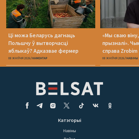
Ці можа Беларусь дагнаць
«Мы сваю віну
Польшчу ў вытворчасці
прызналі». Чы
яблыкаў? Адказвае фермер
справа Zrobim 
08 ЖНІЎНЯ 2026
КАМЕНТАР
08 ЖНІЎНЯ 2026
НАВІНЫ
Катэгорыі
Навіны