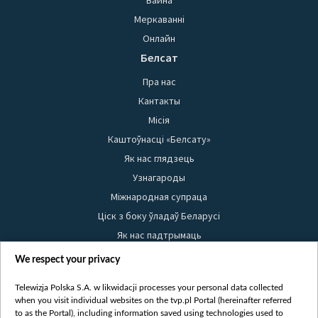
Вайна
Меркаванні
Онлайн
Белсат
Пра нас
Кантакты
Місія
Каштоўнасці «Белсату»
Як нас глядзець
Узнагароды
Міжнародная супраца
Ціск з боку ўладаў Беларусі
Як нас падтрымаць
Правілы выкарыстання матэрыялаў
We respect your privacy
Інфармацыя аб адпраўніку
Telewizja Polska S.A. w likwidacji processes your personal data collected
Бяспека
when you visit individual websites on the tvp.pl Portal (hereinafter referred
Youtube
to as the Portal), including information saved using technologies used to