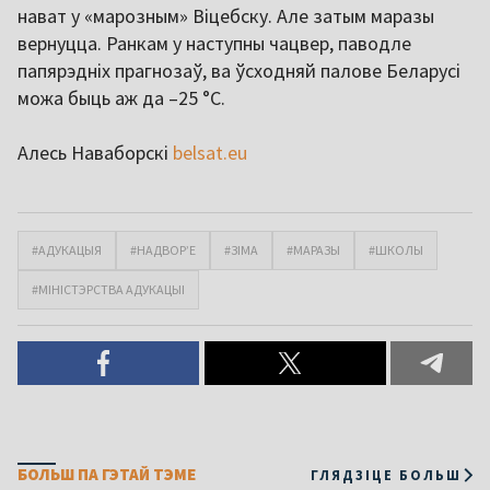
нават у «марозным» Віцебску. Але затым маразы
вернуцца. Ранкам у наступны чацвер, паводле
папярэдніх прагнозаў, ва ўсходняй палове Беларусі
можа быць аж да –25 °С.
Алесь Наваборскі
belsat.eu
#АДУКАЦЫЯ
#НАДВОР’Е
#ЗІМА
#МАРАЗЫ
#ШКОЛЫ
#МІНІСТЭРСТВА АДУКАЦЫІ
БОЛЬШ ПА ГЭТАЙ ТЭМЕ
ГЛЯДЗІЦЕ БОЛЬШ