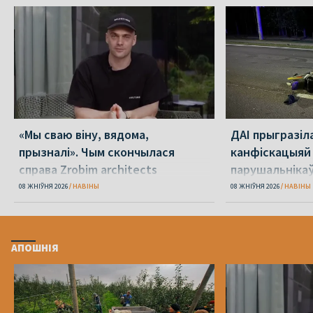
«Мы сваю віну, вядома,
ДАІ прыгразіл
прызналі». Чым скончылася
канфіскацыяй
справа Zrobim architects
парушальніка
дронамі
08 ЖНІЎНЯ 2026
НАВІНЫ
08 ЖНІЎНЯ 2026
НАВІНЫ
АПОШНІЯ