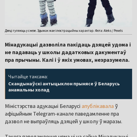
Дзеці гуляюць у снезе. Здымак мае ілюстрацыйны характар. Фота: Aleks / Pexels
Мінадукацыі дазволіла пакідаць дзяцей удома і
не падаваць у школы дадатковых дакументаў
пра прычыны. Калі і ў якіх умовах, незразумела.
Чытайце таксама:
Скандынаўскі антыцыклон прынясе ў Беларусь
анамальны холад
Міністэрства адукацыі Беларусі
апублікавала
ў
афіцыйным Telegram-канале паведамленне пра
дазвол не выпраўляць дзяцей у школу ў маразы.
Такога паведамлення няма ні на сайце Мінадукацыі,