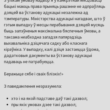
З улікам умоваў надвор’я ў канкрэтнай мясцовасці
бацькі маюць права прыняць рашэнне не адпраўляць
дзяцей ва ўстанову адукацыі незалежна ад
тэмпературы. Міністэрства адукацыі нагадвае, што ў
гэтым выпадку ў месцы перабывання дзяцей мусяць
быць запэўненыя максімальна бяспечныя ўмовы, а
таксама неабходна загадзя папярэдзіць
выхавальніка дзіцячага садку або класнага
кіраўніка. У выпадку, калі дзіця застаецца ўдома,
дадатковыя дакументы ва ўстанову адукацыі
падаваць не патрабуецца.
Беражыце сябе і сваіх блізкіх!»
З паведамлення незразумела:
хто і на якой падставе даў такі дазвол;
пры якіх умовах дзее такі дазвол;