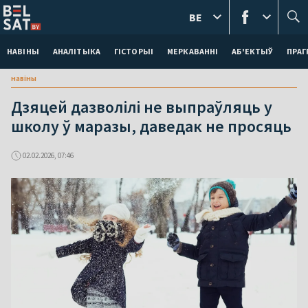
BE
НАВІНЫ
АНАЛІТЫКА
ГІСТОРЫІ
МЕРКАВАННI
АБ'ЕКТЫЎ
ПРАГ
навіны
Дзяцей дазволілі не выпраўляць у
школу ў маразы, даведак не просяць
02.02.2026, 07:46