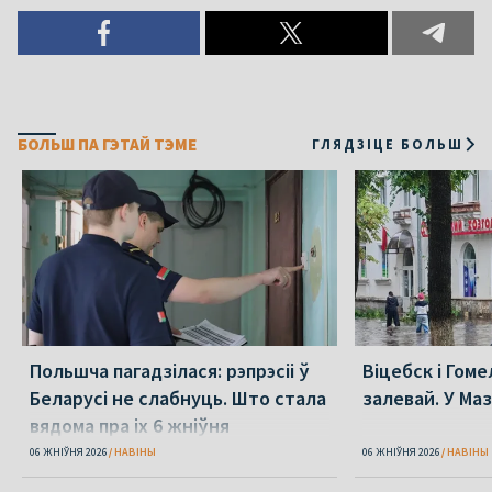
БОЛЬШ ПА ГЭТАЙ ТЭМЕ
ГЛЯДЗІЦЕ БОЛЬШ
Польшча пагадзілася: рэпрэсіі ў
Віцебск і Гоме
Беларусі не слабнуць. Што стала
залевай. У Ма
вядома пра іх 6 жніўня
06 ЖНІЎНЯ 2026
НАВІНЫ
06 ЖНІЎНЯ 2026
НАВІНЫ