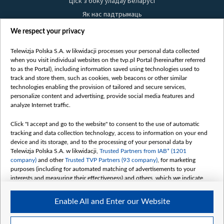
Ціск з боку ўладаў Беларусі
Як нас падтрымаць
Правілы выкарыстання матэрыялаў
We respect your privacy
Інфармацыя аб адпраўніку
Telewizja Polska S.A. w likwidacji processes your personal data collected
Бяспека
when you visit individual websites on the tvp.pl Portal (hereinafter referred
Youtube
to as the Portal), including information saved using technologies used to
track and store them, such as cookies, web beacons or other similar
Белсат news
technologies enabling the provision of tailored and secure services,
personalize content and advertising, provide social media features and
Белсат Shorts
analyze Internet traffic.
Белсат Life
Click "I accept and go to the website" to consent to the use of automatic
Жэстачайшы мульт
tracking and data collection technology, access to information on your end
Belsat English
device and its storage, and to the processing of your personal data by
Telewizja Polska S.A. w likwidacji,
Trusted Partners from IAB* (1201
Biełsat PL
company)
and other
Trusted TVP Partners (93 company)
, for marketing
Белсат Now
purposes (including for automated matching of advertisements to your
interests and measuring their effectiveness) and others, which we indicate
Белсат History
below.
Белсат Music
Enable All and Enter our Website
The purposes of processing your data by TVP S.A. w likwidacji are as
Белсат Doc
follows:
My consents
Store and/or access information on a device