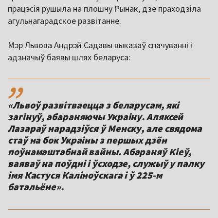
працэсія рушыла на плошчу Рынак, дзе праходзіла
агульнагарадское развітанне.
Мэр Львова Андрэй Садавы выказаў спачуванні і
адзначыў баявы шлях беларуса:
,,
«Львоў развітваецца з беларусам, які
загінуў, абараняючы Украіну. Аляксей
Лазараў нарадзіўся ў Менску, але свядома
стаў на бок Украіны з першых дзён
поўнамаштабнай вайны. Абараняў Кіеў,
ваяваў на поўдні і ўсходзе, служыў у палку
імя Кастуся Каліноўскага і ў 225-м
батальёне».