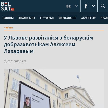
BE
НАВІНЫ
АНАЛІТЫКА
ГІСТОРЫІ
МЕРКАВАННI
АБ'ЕКТЫЎ
ПРАГ
навіны
У Львове развіталіся з беларускім
добраахвотнікам Аляксеем
Лазаравым
31.01.2026, 15:29