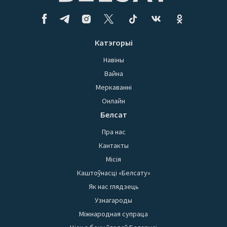
Катэгорыі
Навіны
Вайна
Меркаванні
Онлайн
Белсат
Пра нас
Кантакты
Місія
Каштоўнасці «Белсату»
Як нас глядзець
Узнагароды
Міжнародная супраца