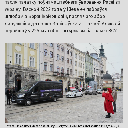
пасля пачатку поўнамаштабнага ўварвання Расеі ва
Украіну. Вясной 2022 года ў Кіеве ён пабраўся
шлюбам з Веранікай Яновіч, пасля чаго абое
далучыліся да палка Каліноўскага. Пазней Аляксей
перайшоў у 225-ы асобны штурмавы батальён ЗСУ.
Пахаванне Аляксея Лазарава. Львоў, 31 студзеня 2026 года. Фота: Андрій Садовий / Х