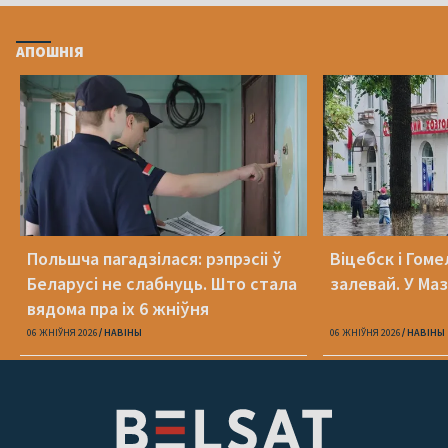
АПОШНІЯ
Польшча пагадзілася: рэпрэсіі ў
Віцебск і Гоме
Беларусі не слабнуць. Што стала
залевай. У Ма
вядома пра іх 6 жніўня
06 ЖНІЎНЯ 2026
НАВІНЫ
06 ЖНІЎНЯ 2026
НАВІНЫ