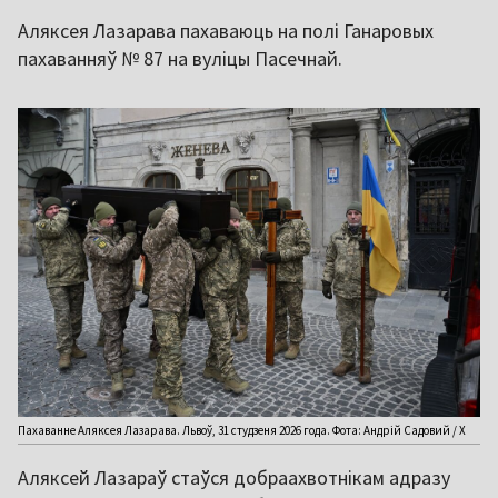
Аляксея Лазарава пахаваюць на полі Ганаровых
пахаванняў № 87 на вуліцы Пасечнай.
Пахаванне Аляксея Лазарава. Львоў, 31 студзеня 2026 года. Фота: Андрій Садовий / Х
Аляксей Лазараў стаўся добраахвотнікам адразу