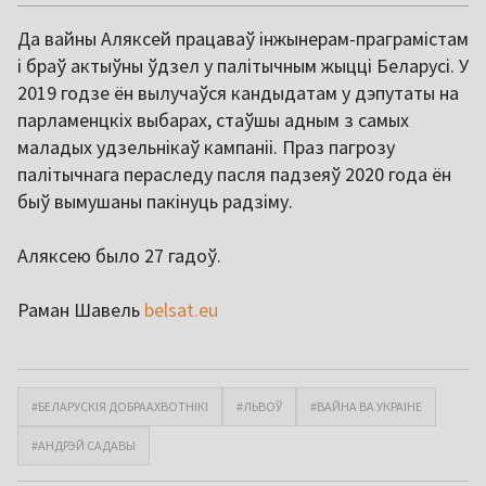
Да вайны Аляксей працаваў інжынерам-праграмістам
і браў актыўны ўдзел у палітычным жыцці Беларусі. У
2019 годзе ён вылучаўся кандыдатам у дэпутаты на
парламенцкіх выбарах, стаўшы адным з самых
маладых удзельнікаў кампаніі. Праз пагрозу
палітычнага пераследу пасля падзеяў 2020 года ён
быў вымушаны пакінуць радзіму.
Аляксею было 27 гадоў.
Раман Шавель
belsat.eu
#БЕЛАРУСКІЯ ДОБРААХВОТНІКІ
#ЛЬВОЎ
#ВАЙНА ВА УКРАІНЕ
#АНДРЭЙ САДАВЫ