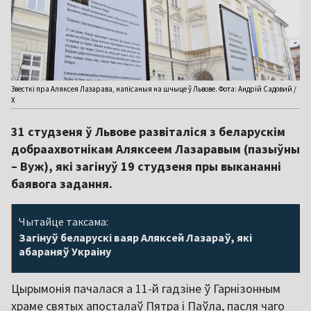
Звесткі пра Аляксея Лазарава, напісаныя на шчыце ў Львове. Фота: Андрій Садовий /
Х
31 студзеня ў Львове развіталіся з беларускім
добраахвотнікам Аляксеем Лазаравым (пазыўны
– Вуж), які загінуў 19 студзеня пры выкананні
баявога задання.
Чытайце таксама:
Загінуў беларускі ваяр Аляксей Лазараў, які
абараняў Украіну
Цырымонія пачалася а 11-й гадзіне ў Гарнізонным
храме святых апосталаў Пятра і Паўла, пасля чаго