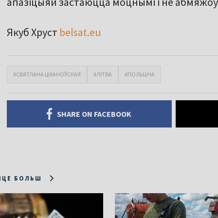
апазіцыяй застаюцца моцнымі і не абмяжо
Якуб Хруст
belsat.eu
#СВЯТЛАНА ЦІХАНОЎСКАЯ
#ЛІТВА
#ПОЛЬШЧА
SHARE ON FACEBOOK
ІЦЕ БОЛЬШ