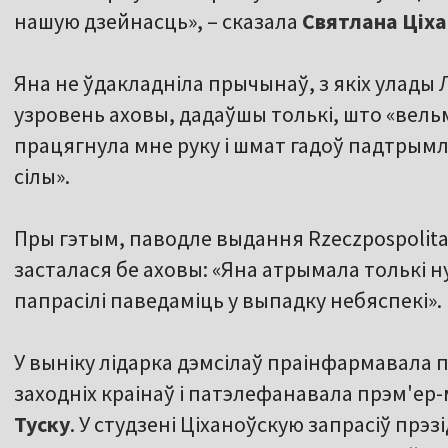
нашую дзейнасць», – сказала
Святлана Ціха
Яна не ўдакладніла прычынаў, з якіх улады
узровень аховы, дадаўшы толькі, што «вель
працягнула мне руку і шмат гадоў падтрым
сілы».
Пры гэтым, паводле выдання Rzeczpospolita
засталася бе аховы: «Яна атрымала толькі н
папрасілі паведаміць у выпадку небяспекі».
У выніку лідарка дэмсілаў праінфармавала 
заходніх краінаў і патэлефанавала прэм'ер
Туску
. У студзені Ціханоўскую запрасіў прэз