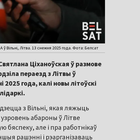
̆ Вільні, Літва. 13 снежня 2025 года. Фота: Белсат
Святлана Ціханоўская ў размове
дзіла пераезд з Літвы ў
 2025 года, калі новы літоўскі
лідаркі.
дзецца з Вільні, якая ляжыць
ш узровень абароны ў Літве
ую бяспеку, але і пра работнікаў
ншыя рашэнні і рэарганізаваць