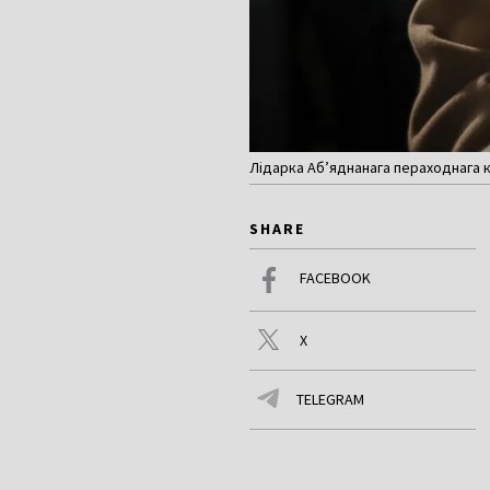
Лідарка Аб’яднанага пераходнага ка
SHARE
FACEBOOK
X
TELEGRAM