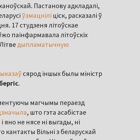
ханоўскай. Пастанову адкладалі,
еларусі
ўзмацнілі
ціск, расказалі ў
я. 17 студзеня літоўскае
 ўжо паінфармавала літоўскіх
Літве
дыпламатычную
ыказаў
сярод іншых былы міністр
бергіс
.
аментуючы магчымы пераезд
дзначыла
, што гэта асабістае
 яно не нясе ні выгады, ні
то кантакты Вільні з беларускай