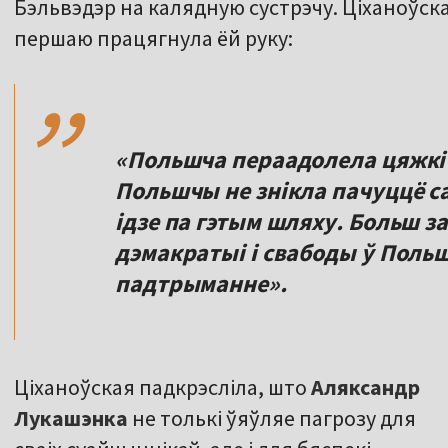
Бэльвэдэр на калядную сустрэчу. Ціханоўс
,,
першаю працягнула ёй руку:
«Польшча пераадолела цяжкі ш
Польшчы не знікла пачуццё са
ідзе па гэтым шляху. Больш за
дэмакратыі і свабоды ў Пол
падтрыманне».
Ціханоўская падкрэсліла, што
Аляксандр
Лукашэнка
не толькі ўяўляе пагрозу для