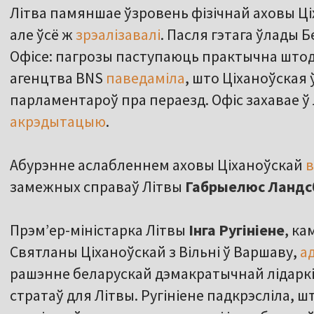
Літва памяншае ўзровень фізічнай аховы Ці
але ўсё ж
зрэалізавалі
. Пасля гэтага ўлады Б
Офісе: пагрозы паступаюць практычна штодн
агенцтва BNS
паведаміла
, што Ціханоўская
парламентароў пра пераезд. Офіс захавае ў 
акрэдытацыю
.
Абурэнне аслабленнем аховы Ціханоўскай
в
замежных справаў Літвы
Габрыелюс Ландс
Прэм’ер-міністарка Літвы
Інга Ругініене
, к
Святланы Ціханоўскай з Вільні ў Варшаву,
а
рашэнне беларускай дэмакратычнай лідаркі і
стратаў для Літвы. Ругініене падкрэсліла, ш