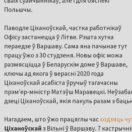
сваіх суайчыннікаў, але і для бяспекі
Польшчы.
Паводле Ціханоўскай, частка работнікаў
Офісу застанецца ў Літве. Рэшта хутка
пераедзе ў Варшаву. Сама яна пачынае тут
працу ўжо з 30 студзеня. Новы офіс можа
размясціцца ў Беларускім доме ў Варшаве,
ключы ад якога ў верасні 2020 года
Ціханоўскай асабіста ўручыў тагачасны
прэмʼер-міністр Матэўш Маравецкі. Неўзаба
дзеці Ціханоўскай, якія пакуль разам з бац
Нагадаем, што ўжо працяглы час
ходзяць чу
Ціханоўскай
з Вільні ў Варшаву. 7 кастрычні