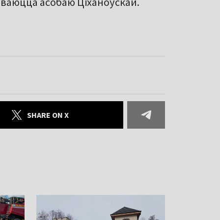
ўваюцца асобаю Ціханоўскай.
SHARE ON X