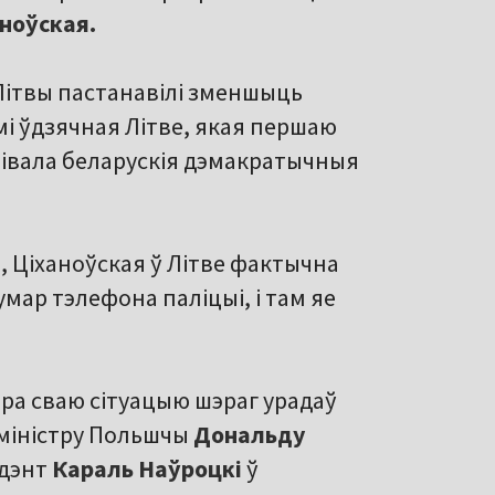
ноўская.
 Літвы пастанавілі зменшыць
мі ўдзячная Літве, якая першаю
лівала беларускія дэмакратычныя
, Ціханоўская ў Літве фактычна
умар тэлефона паліцыі, і там яе
пра сваю сітуацыю шэраг урадаў
-міністру Польшчы
Дональду
ідэнт
Караль Наўроцкі
ў