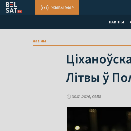
ЖЫВЫ ЭФІР
НАВІНЫ
навіны
Ціханоўска
Літвы ў П
30.01.2026, 09:58