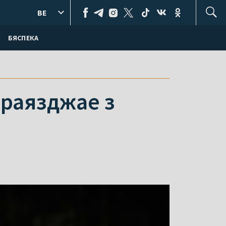
BE
БЯСПЕКА
ераязджае з