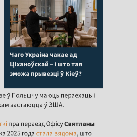
Чаго Украіна чакае ад
Ціханоўскай – і што тая
зможа прывезці ў Кіеў?
ве ў Польшчу маюць пераехаць і
ькам застаюцца ў ЗША.
ткі
пра пераезд Офісу
Святланы
ка 2025 года
стала вядома
, што