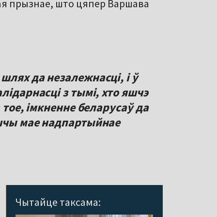
кая прызнае, што цяпер Варшава
лях да незалежнасці, і ў
лідарнасці з тымі, хто яшчэ
 тое, імкненне беларусаў да
ьшчы мае надпартыйнае
Чытайце таксама: