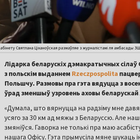
бінету Святлана Ціханоўская размаўляе з журналістамі ля амбасады ЗША у
Лідарка беларускіх дэмакратычных сілаў 
з польскім выданнем
Rzeczpospolita
пацвер
Польшчу. Размовы пра гэта вядуцца з восені
ўрад зменшыў узровень аховы беларускай 
«Думала, што вярнуцца на радзіму мне давя
усяго за 30 км ад мяжы з Беларуссю. Але на
змяніўся. Гаворка не толькі пра маю асабіст
нашага Офісу. Гэта прымусіла мяне шукаць і