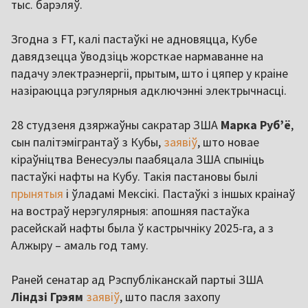
тыс. барэляў.
Згодна з FT, калі пастаўкі не адновяцца, Кубе
давядзецца ўводзіць жорсткае нармаванне на
падачу электраэнергіі, прытым, што і цяпер у краіне
назіраюцца рэгулярныя адключэнні электрычнасці.
28 студзеня дзяржаўны сакратар ЗША
Марка Руб’ё
,
сын палітэмігрантаў з Кубы,
заявіў
, што новае
кіраўніцтва Венесуэлы паабяцала ЗША спыніць
пастаўкі нафты на Кубу. Такія пастановы былі
прынятыя
і ўладамі Мексікі. Пастаўкі з іншых краінаў
на востраў нерэгулярныя: апошняя пастаўка
расейскай нафты была ў кастрычніку 2025-га, а з
Алжыру – амаль год таму.
Раней сенатар ад Рэспубліканскай партыі ЗША
Ліндзі Грэям
заявіў
, што пасля захопу