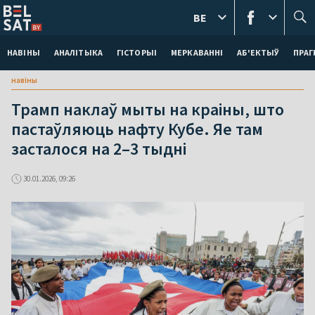
BE
НАВІНЫ
АНАЛІТЫКА
ГІСТОРЫІ
МЕРКАВАННI
АБ'ЕКТЫЎ
ПРАГ
навіны
Трамп наклаў мыты на краіны, што
пастаўляюць нафту Кубе. Яе там
засталося на 2–3 тыдні
30.01.2026, 09:26