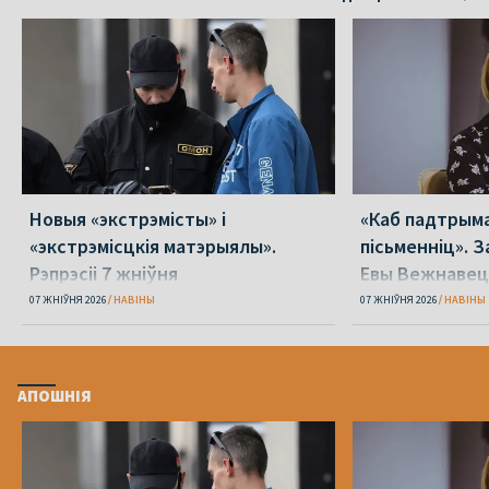
Новыя «экстрэмісты» і
«Каб падтрыма
«экстрэмісцкія матэрыялы».
пісьменніц». З
Рэпрэсіі 7 жніўня
Евы Вежнавец
07 ЖНІЎНЯ 2026
НАВІНЫ
07 ЖНІЎНЯ 2026
НАВІНЫ
АПОШНІЯ