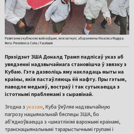
Развітанне з кубінскімі вайскоўцамі, якія загінулі, абараняючы Нікаляса Мадура.
Фота: Presidencia Cuba / Facebook
Прэзідэнт ЗША Доналд Трамп падпісаў указ аб
увядзенні надзвычайнага становішча ў звязку з
Кубаю. Гэта дазволіць яму накладаць мыты на
краіны, якія пастаўляюць ёй нафту. Пры гэтым,
паводле медыяў, востраў і так сутыкаецца з
істотнымі праблемамі з сыравінай.
Згодна з
указам
, Куба ўяўляе надзвычайную
пагрозу нацыянальнай бяспецы ЗША, бо
аб'ядноўваецца з «шматлікімі варожымі краінамі,
транснацыянальнымі тэрарыстычнымі групамі і