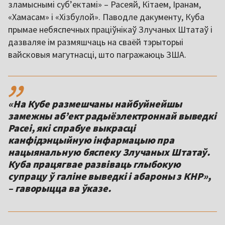
зламыснымі субʼектамі» – Расеяй, Кітаем, Іранам,
«Хамасам» і «Хізбулой». Паводле дакументу, Куба
прымае небяспечных праціўнікаў Злучаных Штатаў і
дазваляе ім размяшчаць на сваёй тэрыторыі
вайсковыя магутнасці, што пагражаюць ЗША.
,,
«На Кубе размешчаны найбуйнейшы
замежны абʼект радыёэлектроннай выведкі
Расеі, які спрабуе выкрасці
канфідэнцыйную інфармацыю пра
нацыянальную бяспеку Злучаных Штатаў.
Куба працягвае развіваць глыбокую
супрацу ў галіне выведкі і абароны з КНР»,
– гаворыцца ва ўказе.