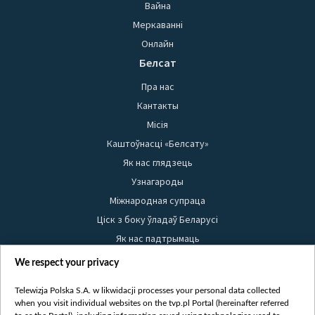
Вайна
Меркаванні
Онлайн
Белсат
Пра нас
Кантакты
Місія
Каштоўнасці «Белсату»
Як нас глядзець
Узнагароды
Міжнародная супраца
Ціск з боку ўладаў Беларусі
Як нас падтрымаць
Правілы выкарыстання матэрыялаў
We respect your privacy
Інфармацыя аб адпраўніку
Telewizja Polska S.A. w likwidacji processes your personal data collected
Бяспека
when you visit individual websites on the tvp.pl Portal (hereinafter referred
Youtube