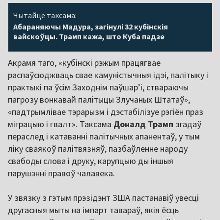
Чытайце таксама:
Абараняючы Мадура, загінулі 32 кубінскія
вайскоўцы. Трамп кажа, што Куба падзе
Акрамя таго, «кубінскі рэжым працягвае
распаўсюджваць свае камуністычныя ідэі, палітыку і
практыкі па ўсім Заходнім паўшарʼі, ствараючы
пагрозу вонкавай палітыцы Злучаных Штатаў»,
«падтрымлівае тэрарызм і дэстабілізуе рэгіён праз
міграцыю і гвалт». Таксама
Доналд Трамп
згадаў
пераслед і катаванні палітычных апанентаў, у тым
ліку сваякоў палітвязняў, пазбаўленне народу
свабоды слова і друку, карупцыю ды іншыя
парушэнні правоў чалавека.
У звязку з гэтым прэзідэнт ЗША пастанавіў увесці
другасныя мыты на імпарт тавараў, якія ёсць