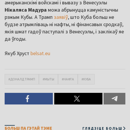
амерыканскімі войскамі і вывазу з Венесуэлы
Нікаляса Мадура
можа абрынуцца камуністычны
рэжым Кубы. А Трамп
заявіў
, што Куба больш не
будзе атрымліваць ні нафты, ні фінансавых сродкаў,
якія шмат гадоў паступалі з Венесуэлы, і заклікаў яе
да ўгоды.
Якуб Хруст
belsat.eu
#ДОНАЛД ТРАМП
#МЫТЫ
#НАФТА
#КУБА
БОЛЬШ ПА ГЭТАЙ ТЭМЕ
ГЛЯДЗІЦЕ БОЛЬШ