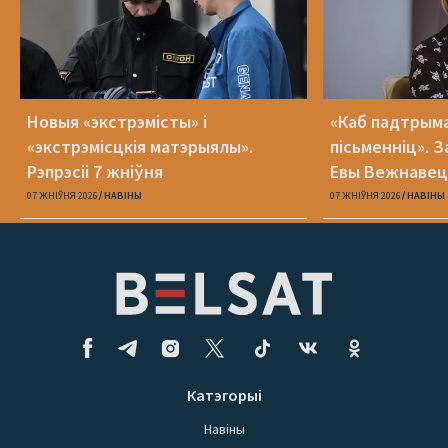
Новыя «экстрэмісты» і
«Каб падтрыма
«экстрэмісцкія матэрыялы».
пісьменніц». З
Рэпрэсіі 7 жніўня
Евы Вежнавец
07 ЖНІЎНЯ 2026
НАВІНЫ
07 ЖНІЎНЯ 2026
НАВІНЫ
Катэгорыі
Навіны