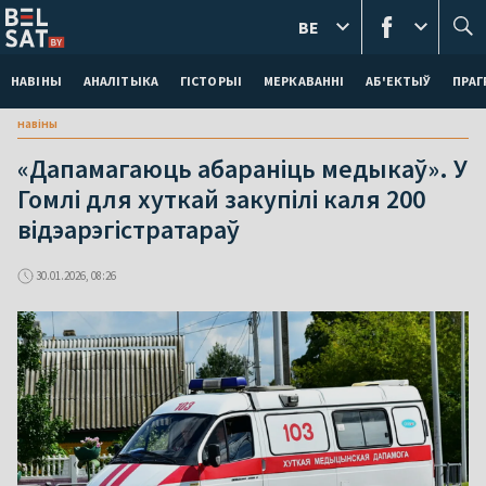
BE
НАВІНЫ
АНАЛІТЫКА
ГІСТОРЫІ
МЕРКАВАННI
АБ'ЕКТЫЎ
ПРАГ
навіны
«Дапамагаюць абараніць медыкаў». У
Гомлі для хуткай закупілі каля 200
відэарэгістратараў
30.01.2026, 08:26