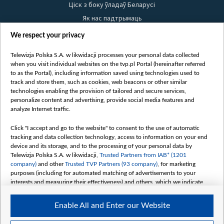
Ціск з боку ўладаў Беларусі
Як нас падтрымаць
Правілы выкарыстання матэрыялаў
We respect your privacy
Інфармацыя аб адпраўніку
Telewizja Polska S.A. w likwidacji processes your personal data collected
Бяспека
when you visit individual websites on the tvp.pl Portal (hereinafter referred
Youtube
to as the Portal), including information saved using technologies used to
track and store them, such as cookies, web beacons or other similar
Белсат news
technologies enabling the provision of tailored and secure services,
personalize content and advertising, provide social media features and
Белсат Shorts
analyze Internet traffic.
Белсат Life
Click "I accept and go to the website" to consent to the use of automatic
Жэстачайшы мульт
tracking and data collection technology, access to information on your end
Belsat English
device and its storage, and to the processing of your personal data by
Telewizja Polska S.A. w likwidacji,
Trusted Partners from IAB* (1201
Biełsat PL
company)
and other
Trusted TVP Partners (93 company)
, for marketing
Белсат Now
purposes (including for automated matching of advertisements to your
interests and measuring their effectiveness) and others, which we indicate
Белсат History
below.
Белсат Music
Enable All and Enter our Website
The purposes of processing your data by TVP S.A. w likwidacji are as
Белсат Doc
follows: