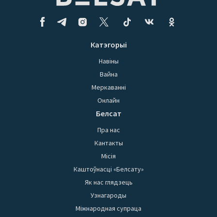
Катэгорыі
Навіны
Вайна
Меркаванні
Онлайн
Белсат
Пра нас
Кантакты
Місія
Каштоўнасці «Белсату»
Як нас глядзець
Узнагароды
Міжнародная супраца