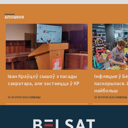
АПОШНІЯ
Іван Краўцоў сышоў з пасады
Інфляцыя ў Бе
сакратара, але застаецца ў КР
паскорылася.
найбольш
10 ЖНІЎНЯ 2026
НАВІНЫ
10 ЖНІЎНЯ 2026
НАВІНЫ