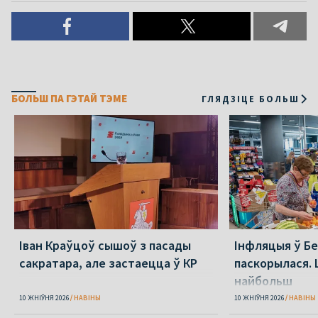
БОЛЬШ ПА ГЭТАЙ ТЭМЕ
ГЛЯДЗІЦЕ БОЛЬШ
Іван Краўцоў сышоў з пасады
Інфляцыя ў Бе
сакратара, але застаецца ў КР
паскорылася.
найбольш
10 ЖНІЎНЯ 2026
НАВІНЫ
10 ЖНІЎНЯ 2026
НАВІНЫ