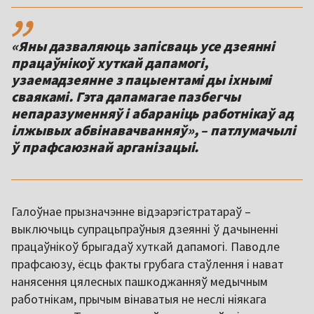
,,
«Яны дазваляюць запісваць усе дзеянні
працаўнікоў хуткай дапамогі,
узаемадзеянне з пацыентамі ды іхнымі
сваякамі. Гэта дапамагае пазбегчы
непаразуменняў і абараніць работнікаў ад
ілжывых абвінавачванняў», – патлумачылі
Галоўнае прызначэнне відэарэгістратараў –
выключыць супрацьпраўныя дзеянні ў дачыненні
працаўнікоў брыгадаў хуткай дапамогі. Паводле
прафсаюзу, ёсць факты грубага стаўлення і нават
нанясення цялесных пашкоджанняў медычным
работнікам, прычым вінаватыя не неслі ніякага