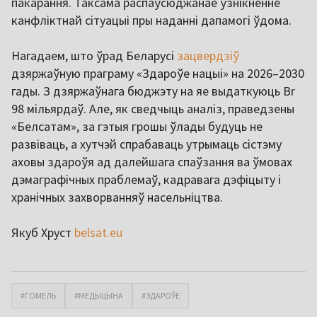
пакарання. Таксама распаўсюджанае ўзнікненне
канфліктнай сітуацыі пры наданні дапамогі ўдома.
Нагадаем, што ўрад Беларусі
зацвердзіў
дзяржаўную праграму «Здароўе нацыі» на 2026–2030
гады. З дзяржаўнага бюджэту на яе выдаткуюць Br
98 мільярдаў. Але, як сведчыць аналіз, праведзены
«Белсатам», за гэтыя грошы ўлады будуць не
развіваць, а хутчэй спрабаваць утрымаць сістэму
аховы здароўя ад далейшага спаўзання ва ўмовах
дэмаграфічных праблемаў, кадравага дэфіцыту і
хранічных захворванняў насельніцтва.
Якуб Хруст
belsat.eu
#ГОМЕЛЬ
#МЕДЫЦЫНА
#ЗДАРОЎЕ