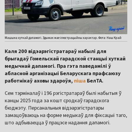
Машына хуткай дапамогі. Здымак мае ілюстрацыйны характар. Фота: Наш Край
Каля 200 відэарэгістратараў набылі для
брыгадаў Гомельскай гарадской станцыі хуткай
медычнай дапамогі. Пра гэта паведамілі ў
абласной арганізацыі Беларускага прафсаюзу
работнікаў аховы здароўя,
піша
БелТА.
Сем тэрміналаў і 196 рэгістратараў былі набытыя ў
канцы 2025 года за кошт сродкаў гарадскога
бюджэту. Персанальныя відэарэгістратары
замацоўваюць на форме медыкаў для фіксацыі таго,
што адбываецца ў працэсе надання дапамогі.