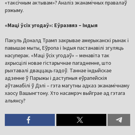
«таксічным актывам»? Аналіз эканамічных правалаў
рэжыму.
«Маці ўсіх угодаў»: Еўразвяз – Індыя
Пакуль Доналд Трамп закрывае амерыканскі рынак і
павышае мыты, Еўропа і Індыя пастанавілі згуляць
насуперак. «Маці ўсіх угодаў» – менавіта так
ахрысцілі новае гістарычнае пагадненне, што
рыхтавалі дваццаць гадоў. Таннае індыйскае
адзенне ў Парыжы і даступныя еўрапейскія
аўтамабілі ў Дэлі – гэта магутны адказ эканамічнаму
хаосу Вашынгтону. Хто насамрэч выйграе ад гэтага
альянсу?