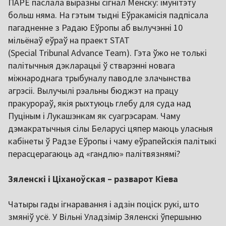
ПАРЕ паслала выразны сігнал Менску: імунітэту
больш няма. На гэтым тыдні Еўракамісія падпісала
пагадненне з Радаю Еўропы аб вылучэнні 10
мільёнаў еўраў на праект STAT
(Special Tribunal Advance Team). Гэта ўжо не толькі
палітычныя дэкларацыі ў стварэнні новага
міжнароднага трыбуналу паводле злачынства
агрэсіі. Вылучылі рэальны бюджэт на працу
пракурораў, якія рыхтуюць глебу для суда над
Пуціным і Лукашэнкам як суагрэсарам. Чаму
дэмакратычныя сілы Беларусі цяпер маюць уласныя
кабінеты ў Радзе Еўропы і чаму еўрапейскія палітыкі
перасцерагаюць ад «гандлю» палітвязнямі?
Зяленскі і Ціханоўская – разварот Кіева
Чатыры гады ігнаравання і адзін поціск рукі, што
змяніў усё. У Вільні Уладзімір Зяленскі ўпершыню