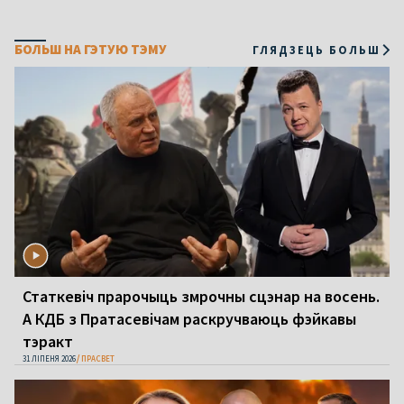
БОЛЬШ НА ГЭТУЮ ТЭМУ
ГЛЯДЗЕЦЬ БОЛЬШ
Статкевіч прарочыць змрочны сцэнар на восень.
А КДБ з Пратасевічам раскручваюць фэйкавы
тэракт
31 ЛІПЕНЯ 2026
ПРАСВЕТ