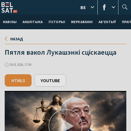
BE
НАВІНЫ
АНАЛІТЫКА
ГІСТОРЫІ
МЕРКАВАННI
АБ'ЕКТЫЎ
ПРАГ
НАЗАД
Пятля вакол Лукашэнкі сціскаецца
29.01.2026, 17:09
HTML5
YOUTUBE