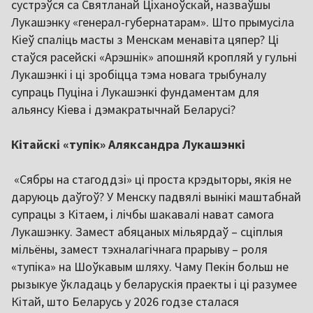
сустрэўся са Святланай Ціханоўскай, назваўшы
Лукашэнку «генерал-губернатарам». Што прымусіла
Кіеў спаліць масты з Менскам менавіта цяпер? Ці
стаўся расейскі «Арэшнік» апошняй кропляй у гульні
Лукашэнкі і ці зробіцца тэма новага трыбуналу
супраць Пуціна і Лукашэнкі фундаментам для
альянсу Кіева і дэмакратычнай Беларусі?
Кітайскі «тупік» Аляксандра Лукашэнкі
«Сябры на стагоддзі» ці проста крэдыторы, якія не
даруюць даўгоў? У Менску падвялі вынікі маштабнай
супрацы з Кітаем, і лічбы шакавалі нават самога
Лукашэнку. Замест абяцаных мільярдаў – сціплыя
мільёны, замест тэхналагічнага прарыву – роля
«тупіка» на Шоўкавым шляху. Чаму Пекін больш не
рызыкуе ўкладаць у беларускія праекты і ці разумее
Кітай, што Беларусь у 2026 годзе сталася