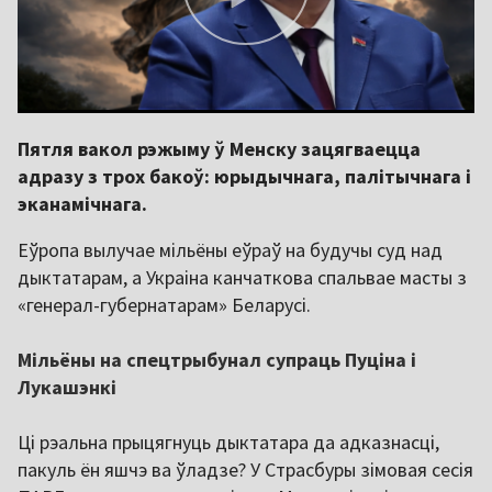
Пятля вакол рэжыму ў Менску зацягваецца
адразу з трох бакоў: юрыдычнага, палітычнага і
эканамічнага.
Еўропа вылучае мільёны еўраў на будучы суд над
дыктатарам, а Украіна канчаткова спальвае масты з
«генерал-губернатарам» Беларусі.
Мільёны на спецтрыбунал супраць Пуціна і
Лукашэнкі
Ці рэальна прыцягнуць дыктатара да адказнасці,
пакуль ён яшчэ ва ўладзе? У Страсбуры зімовая сесія