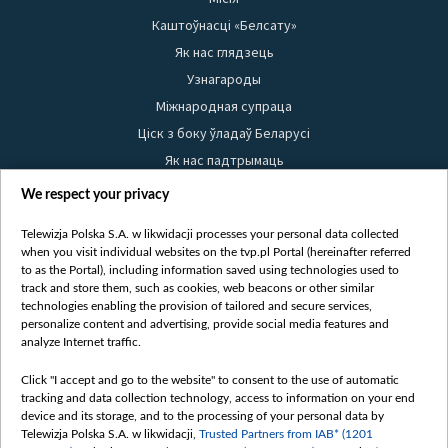
Каштоўнасці «Белсату»
Як нас глядзець
Узнагароды
Міжнародная супраца
Ціск з боку ўладаў Беларусі
Як нас падтрымаць
Правілы выкарыстання матэрыялаў
We respect your privacy
Інфармацыя аб адпраўніку
Telewizja Polska S.A. w likwidacji processes your personal data collected
Бяспека
when you visit individual websites on the tvp.pl Portal (hereinafter referred
Youtube
to as the Portal), including information saved using technologies used to
track and store them, such as cookies, web beacons or other similar
Белсат news
technologies enabling the provision of tailored and secure services,
personalize content and advertising, provide social media features and
Белсат Shorts
analyze Internet traffic.
Белсат Life
Жэстачайшы мульт
Click "I accept and go to the website" to consent to the use of automatic
tracking and data collection technology, access to information on your end
Belsat English
device and its storage, and to the processing of your personal data by
Biełsat PL
Telewizja Polska S.A. w likwidacji,
Trusted Partners from IAB* (1201