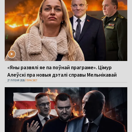
«Яны развялі яе па поўнай праграме». Цімур
Алеўскі пра новыя дэталі справы Мельнікавай
27 ЛІПЕНЯ 2026
ПРАСВЕТ