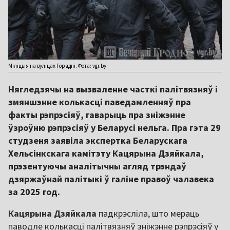
Міліцыя на вуліцах Горадні. Фота: vgr.by
Нягледзячы на вызваленне часткі палітвязняў і
змяншэнне колькасці паведамленняў пра
факты рэпрэсіяў, гаварыць пра зніжэнне
ўзроўню рэпрэсіяў у Беларусі нельга. Пра гэта 29
студзеня заявіла экспертка Беларускага
Хельсінкскага камітэту Кацярына Дзяйкала,
прэзентуючы аналітычны агляд трэндаў
дзяржаўнай палітыкі ў галіне правоў чалавека
за 2025 год.
Кацярына Дзяйкала
падкрэсліла, што мераць
паводле колькасці палітвязняў зніжэнне рэпрэсіяў у