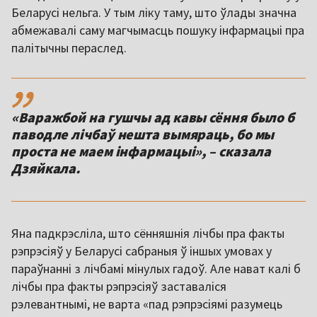
Беларусі нельга. У тым ліку таму, што ўлады значна
абмежавалі саму магчымасць пошуку інфармацыі пра
палітычны пераслед.
,,
«Варажбой на гушчы ад кавы сёння было б
паводле лічбаў нешта вымяраць, бо мы
проста не маем інфармацыі», – сказала
Яна падкрэсліла, што сённяшнія лічбы пра факты
рэпрэсіяў у Беларусі сабраныя ў іншых умовах у
параўнанні з лічбамі мінулых гадоў. Але нават калі б
лічбы пра факты рэпрэсіяў заставаліся
рэлевантнымі, не варта «пад рэпрэсіямі разумець