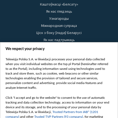
Каштоўнасці «Белсату»
Як нас глядзець
Узнагароды
Міжнародная супраца
Ціск з боку ўладаў Беларусі
Як нас падтрымаць
Правілы выкарыстання матэрыялаў
We respect your privacy
Інфармацыя аб адпраўніку
Telewizja Polska S.A. w likwidacji processes your personal data collected
Бяспека
when you visit individual websites on the tvp.pl Portal (hereinafter referred
Youtube
to as the Portal), including information saved using technologies used to
track and store them, such as cookies, web beacons or other similar
Белсат news
technologies enabling the provision of tailored and secure services,
personalize content and advertising, provide social media features and
Белсат Shorts
analyze Internet traffic.
Белсат Life
Click "I accept and go to the website" to consent to the use of automatic
Жэстачайшы мульт
tracking and data collection technology, access to information on your end
Belsat English
device and its storage, and to the processing of your personal data by
Telewizja Polska S.A. w likwidacji,
Trusted Partners from IAB* (1201
Biełsat PL
company)
and other
Trusted TVP Partners (93 company)
, for marketing