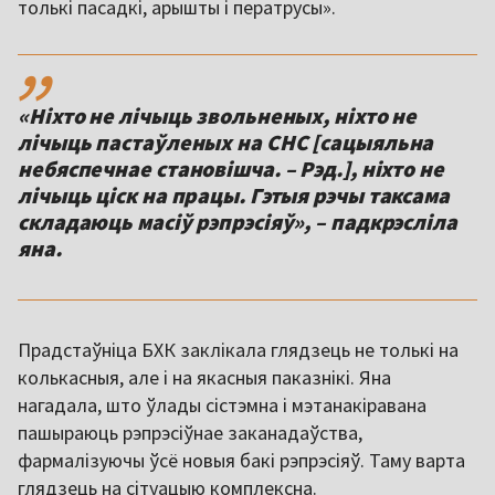
,,
«Ніхто не лічыць звольненых, ніхто не
лічыць пастаўленых на СНС [сацыяльна
небяспечнае становішча. – Рэд.], ніхто не
лічыць ціск на працы. Гэтыя рэчы таксама
складаюць масіў рэпрэсіяў», – падкрэсліла
яна.
Прадстаўніца БХК заклікала глядзець не толькі на
колькасныя, але і на якасныя паказнікі. Яна
нагадала, што ўлады сістэмна і мэтанакіравана
пашыраюць рэпрэсіўнае заканадаўства,
фармалізуючы ўсё новыя бакі рэпрэсіяў. Таму варта
глядзець на сітуацыю комплексна.