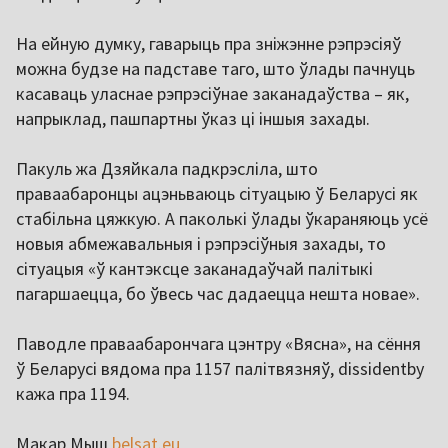
На ейную думку, гаварыць пра зніжэнне рэпрэсіяў
можна будзе на падставе таго, што ўлады пачнуць
касаваць уласнае рэпрэсіўнае заканадаўства – як,
напрыклад, пашпартны ўказ ці іншыя захады.
Пакуль жа Дзяйкала падкрэсліла, што
праваабаронцы ацэньваюць сітуацыю ў Беларусі як
стабільна цяжкую. А паколькі ўлады ўкараняюць усё
новыя абмежавальныя і рэпрэсіўныя захады, то
сітуацыя «ў кантэксце заканадаўчай палітыкі
пагаршаецца, бо ўвесь час дадаецца нешта новае».
Паводле праваабарончага цэнтру «Вясна», на сёння
ў Беларусі вядома пра 1157 палітвязняў, dissidentby
кажа пра 1194.
Макар Мыш
belsat.eu