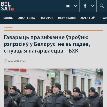
BE
НАВІНЫ
АНАЛІТЫКА
ГІСТОРЫІ
МЕРКАВАННI
АБ'ЕКТЫЎ
ПРАГ
навіны
Гаварыць пра зніжэнне ўзроўню
рэпрэсіяў у Беларусі не выпадае,
сітуацыя пагаршаецца – БХК
29.01.2026, 14:23