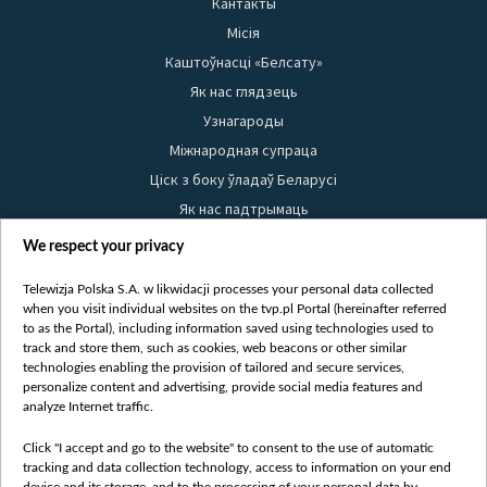
Кантакты
Місія
Каштоўнасці «Белсату»
Як нас глядзець
Узнагароды
Міжнародная супраца
Ціск з боку ўладаў Беларусі
Як нас падтрымаць
Правілы выкарыстання матэрыялаў
We respect your privacy
Інфармацыя аб адпраўніку
Telewizja Polska S.A. w likwidacji processes your personal data collected
Бяспека
when you visit individual websites on the tvp.pl Portal (hereinafter referred
Youtube
to as the Portal), including information saved using technologies used to
track and store them, such as cookies, web beacons or other similar
Белсат news
technologies enabling the provision of tailored and secure services,
personalize content and advertising, provide social media features and
Белсат Shorts
analyze Internet traffic.
Белсат Life
Жэстачайшы мульт
Click "I accept and go to the website" to consent to the use of automatic
tracking and data collection technology, access to information on your end
Belsat English