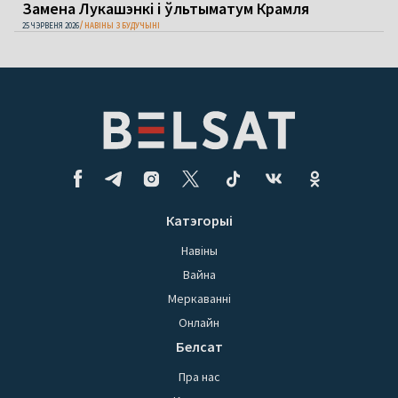
Замена Лукашэнкі і ўльтыматум Крамля
25 ЧЭРВЕНЯ 2026
НАВІНЫ З БУДУЧЫНІ
Катэгорыі
Навіны
Вайна
Меркаванні
Онлайн
Белсат
Пра нас