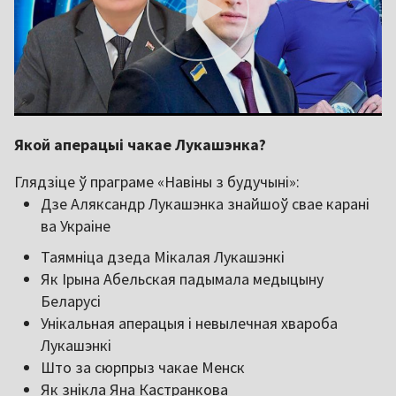
Якой аперацыі чакае Лукашэнка?
Глядзіце ў праграме «Навіны з будучыні»:
Дзе Аляксандр Лукашэнка знайшоў свае карані
ва Украіне
Таямніца дзеда Мікалая Лукашэнкі
Як Ірына Абельская падымала медыцыну
Беларусі
Унікальная аперацыя і невылечная хвароба
Лукашэнкі
Што за сюрпрыз чакае Менск
Як знікла Яна Кастранкова