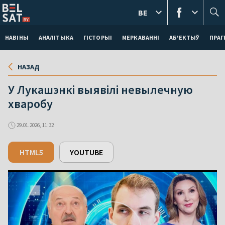
BE
НАВІНЫ
АНАЛІТЫКА
ГІСТОРЫІ
МЕРКАВАННI
АБ'ЕКТЫЎ
ПРАГ
НАЗАД
У Лукашэнкі выявілі невылечную
хваробу
29.01.2026, 11:32
HTML5
YOUTUBE