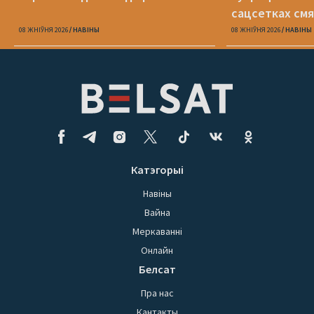
сацсетках см
адзін Пятрухі
08 ЖНІЎНЯ 2026
НАВІНЫ
08 ЖНІЎНЯ 2026
НАВІНЫ
Катэгорыі
Навіны
Вайна
Меркаванні
Онлайн
Белсат
Пра нас
Кантакты