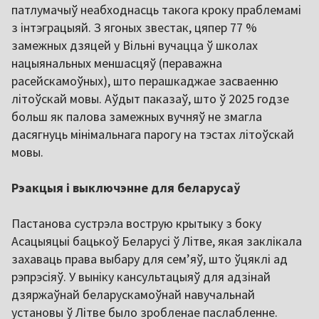
патлумачыў неабходнасць такога кроку праблемамі
з інтэграцыяй. З ягоных звестак, цяпер 77 %
замежных дзяцей у Вільні вучацца ў школах
нацыянальных меншасцяў (пераважна
расейскамоўных), што перашкаджае засваенню
літоўскай мовы. Аўдыт паказаў, што ў 2025 годзе
больш як палова замежных вучняў не змагла
дасягнуць мінімальнага парогу на тэстах літоўскай
мовы.
Рэакцыя і выключэнне для беларусаў
Пастанова сустрэла вострую крытыку з боку
Асацыяцыі бацькоў Беларусі ў Літве, якая заклікала
захаваць права выбару для сем’яў, што ўцяклі ад
рэпрэсіяў. У выніку кансультацыяў для адзінай
дзяржаўнай беларускамоўнай навучальнай
установы ў Літве было зробленае паслабленне.