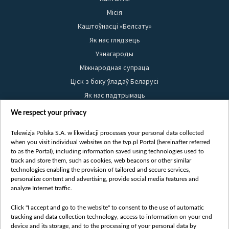
Місія
Каштоўнасці «Белсату»
Як нас глядзець
Узнагароды
Міжнародная супраца
Ціск з боку ўладаў Беларусі
Як нас падтрымаць
Правілы выкарыстання матэрыялаў
We respect your privacy
Інфармацыя аб адпраўніку
Telewizja Polska S.A. w likwidacji processes your personal data collected
Бяспека
when you visit individual websites on the tvp.pl Portal (hereinafter referred
Youtube
to as the Portal), including information saved using technologies used to
track and store them, such as cookies, web beacons or other similar
Белсат news
technologies enabling the provision of tailored and secure services,
personalize content and advertising, provide social media features and
Белсат Shorts
analyze Internet traffic.
Белсат Life
Жэстачайшы мульт
Click "I accept and go to the website" to consent to the use of automatic
tracking and data collection technology, access to information on your end
Belsat English
device and its storage, and to the processing of your personal data by