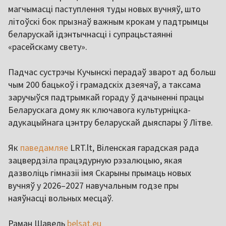
магчымасці паступлення туды новых вучняў, што
літоўскі бок прызнаў важным крокам у падтрымцы
беларускай ідэнтычнасці і супрацьстаянні
«расейскаму свету».
Падчас сустрэчы Кучынскі перадаў зварот ад больш
чым 200 бацькоў і грамадскіх дзеячаў, а таксама
заручыўся падтрымкай гораду ў дачыненні працы
Беларускага дому як ключавога культурніцка-
адукацыйнага цэнтру беларускай дыяспары ў Літве.
Як
паведамляе
LRT.lt, Віленская гарадская рада
зацвердзіла працэдурную рэзалюцыю, якая
дазволіць гімназіі імя Скарыны прымаць новых
вучняў у 2026–2027 навучальным годзе пры
наяўнасці вольных месцаў.
Раман Шавель
belsat.eu