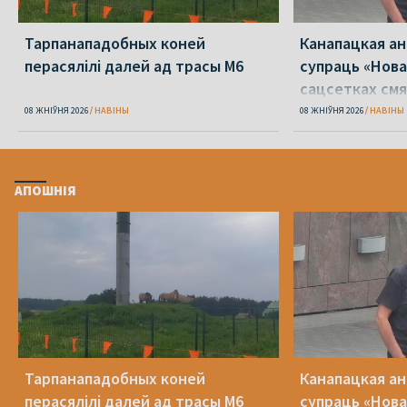
Тарпанападобных коней
Канапацкая а
перасялілі далей ад трасы М6
супраць «Нова
сацсетках см
адзін Пятрухі
08 ЖНІЎНЯ 2026
НАВІНЫ
08 ЖНІЎНЯ 2026
НАВІНЫ
АПОШНІЯ
Тарпанападобных коней
Канапацкая а
перасялілі далей ад трасы М6
супраць «Нова