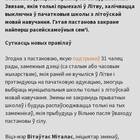
Звязам, якія толькі прыехалі ў Літву, залічвацца
выключна ў пачатковыя школы з літоўскай
мовай навучання. Гэтая пастанова закране
найперш расейскамоўныя сем'і.
Сутнасць новых правілаў
Згодна з пастановаю, якую
падтрымаў
31 чалец
рады, замежныя дзеці (са сталым або часовым
жыхарствам), якія раней не вучыліся ў Літве і
прэтэндуюць на пачатковую адукацыю, змогуць
выбіраць муніцыпальныя школы толькі з літоўскай
мовай навучання. Змены не закрануць прыватных
школаў і будуць распаўсюджвацца толькі на тых
замежнікаў, якія прыбудуць у Вільню пасля ўваходу
пастановы ў сілу.
Віцэ-мэр
Вітаўтас Міталас
, ініцыятар зменаў,