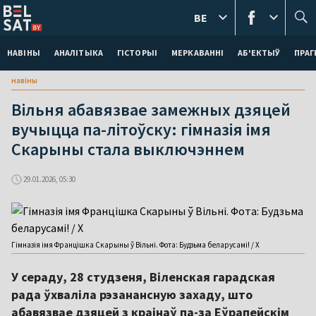
BE
НАВІНЫ
АНАЛІТЫКА
ГІСТОРЫІ
МЕРКАВАННI
АБ'ЕКТЫЎ
ПРАГ
навіны
Вільня абавязвае замежных дзяцей
вучыцца па-літоўску: гімназія імя
Скарыны стала выключэннем
29.01.2026, 05:30
Гімназія імя Францішка Скарыны ў Вільні. Фота: Будзьма беларусамі! / X
У сераду, 28 студзеня, Віленская гарадская
рада ўхваліла рэзанансную захаду, што
абавязвае дзяцей з краінаў па-за Еўрапейскім