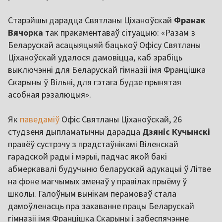
Старэйшы дарадца Святланы Ціханоўскай
Франак
Вячорка
так пракаментаваў сітуацыю: «Разам з
Беларускай асацыяцыяй бацькоў Офісу Святланы
Ціханоўскай удалося дамовіцца, каб зрабіць
выключэнні для Беларускай гімназіі імя Францішка
Скарыны ў Вільні, для гэтага будзе прынятая
асобная рэзалюцыя».
Як
паведаміў
Офіс Святланы Ціханоўскай, 26
студзеня дыпламатычны дарадца
Дзяніс Кучынскі
правёў сустрэчу з прадстаўнікамі Віленскай
гарадской рады і мэрыі, падчас якой бакі
абмеркавалі будучыню беларускай адукацыі ў Літве
на фоне магчымых зменаў у правілах прыёму ў
школы. Галоўным вынікам перамоваў стала
дамоўленасць пра захаванне працы Беларускай
гімназіі імя Францішка Скарыны і забеспячэнне