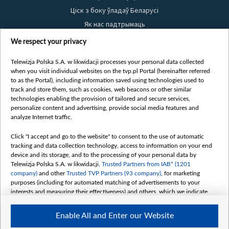
Ціск з боку ўладаў Беларусі
Як нас падтрымаць
Правілы выкарыстання матэрыялаў
We respect your privacy
Інфармацыя аб адпраўніку
Telewizja Polska S.A. w likwidacji processes your personal data collected
Бяспека
when you visit individual websites on the tvp.pl Portal (hereinafter referred
Youtube
to as the Portal), including information saved using technologies used to
track and store them, such as cookies, web beacons or other similar
Белсат news
technologies enabling the provision of tailored and secure services,
personalize content and advertising, provide social media features and
Белсат Shorts
analyze Internet traffic.
Белсат Life
Click "I accept and go to the website" to consent to the use of automatic
Жэстачайшы мульт
tracking and data collection technology, access to information on your end
Belsat English
device and its storage, and to the processing of your personal data by
Telewizja Polska S.A. w likwidacji,
Trusted Partners from IAB* (1201
Biełsat PL
company)
and other
Trusted TVP Partners (93 company)
, for marketing
Белсат Now
purposes (including for automated matching of advertisements to your
interests and measuring their effectiveness) and others, which we indicate
Белсат History
below.
Белсат Music
Enable All and Enter our Website
The purposes of processing your data by TVP S.A. w likwidacji are as
Белсат Doc
follows: