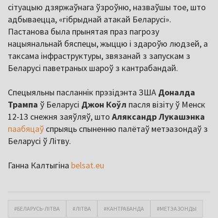
сітуацыю дзяржаўнага ўзроўню, назваўшы тое, што
адбываецца, «гібрыднай атакай Беларусі».
Пастанова была прынятая праз пагрозу
нацыянальнай бяспецы, жыццю і здароўю людзей, а
таксама інфраструктуры, звязанай з запускам з
Беларусі паветраных шароў з кантрабандай.
Спецыяльны пасланнік прэзідэнта ЗША
Доналда
Трампа
ў Беларусі
Джон Коўл
пасля візіту ў Менск
12-13 снежня заяўляў, што
Аляксандр Лукашэнка
паабяцаў
спрыяць спыненню палётаў метэазондаў з
Беларусі ў Літву.
Ганна Калтыгіна
belsat.eu
#БЕЛАРУСЬ-ЛІТВА
#ЛІТВА
#КАНТРАБАНДА
#МЕТЭАЗОНДЫ