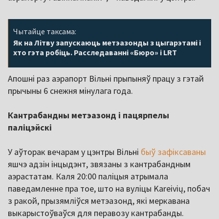
Чытайце таксама:
Як на Літву запускаюць метэазонды з цыгарэтамі і
хто гэта робіць. Расследаванні «Бюро» і LRT
Апошні раз аэрапорт Вільні прыпыняў працу з гэтай
прычыны 6 снежня мінулага года.
Кантрабандны метэазонд і пацярпелы
паліцэйскі
У аўторак вечарам у цэнтры Вільні
быў зафіксаваны
яшчэ адзін інцыдэнт, звязаны з кантрабандным
аэрастатам. Каля 20:00 паліцыя атрымала
паведамленне пра тое, што на вуліцы Kareivių, побач
з ракой, прызямліўся метэазонд, які меркавана
выкарыстоўваўся для перавозу кантрабанды.