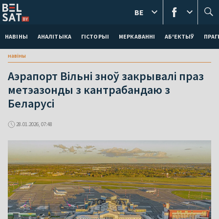
BE
НАВІНЫ
АНАЛІТЫКА
ГІСТОРЫІ
МЕРКАВАННI
АБ'ЕКТЫЎ
ПРАГ
навіны
Аэрапорт Вільні зноў закрывалі праз
метэазонды з кантрабандаю з
Беларусі
28.01.2026, 07:48