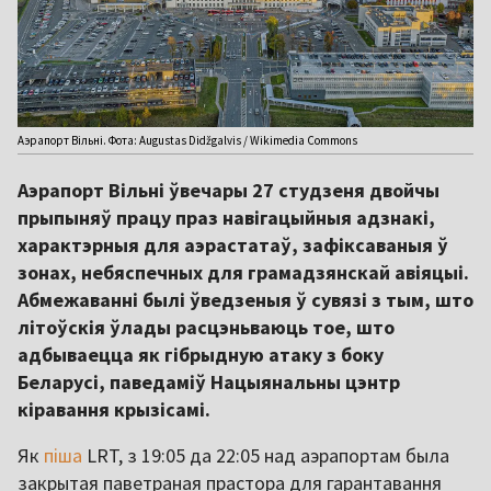
Аэрапорт Вільні. Фота: Augustas Didžgalvis / Wikimedia Commons
Аэрапорт Вільні ўвечары 27 студзеня двойчы
прыпыняў працу праз навігацыйныя адзнакі,
характэрныя для аэрастатаў, зафіксаваныя ў
зонах, небяспечных для грамадзянскай авіяцыі.
Абмежаванні былі ўведзеныя ў сувязі з тым, што
літоўскія ўлады расцэньваюць тое, што
адбываецца як гібрыдную атаку з боку
Беларусі, паведаміў Нацыянальны цэнтр
кіравання крызісамі.
Як
піша
LRT, з 19:05 да 22:05 над аэрапортам была
закрытая паветраная прастора для гарантавання