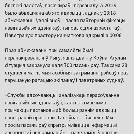
бяспекі палётаў, пасажыраў і персаналу. А 20:29
было абвешчана аб яго адкрыцці, аднак у 23:18
абмежаванні ўвялі зноў – пасля паўторнай фіксацыі
навігацыйных адзнакаў, тыповых для аэрастатаў.
Паветраную прастору канчаткова адкрылі а 00:06.
Праз абмежаванні тры самалёты былі
перанакіраваныя ў Рыгу, яшчэ два – у Коўна. Агулам
сітуацыя закранула каля 700 пасажыраў. Таксама 28
студзеня магчымыя асобныя затрыманні рэйсаў праз
парушаную ратацыю экіпажаў і паветраных суднаў.
«Службы адсочваюць і аналізуюць перасоўванне
навігацыйных адзнакаў і, калі гэта магчыма,
прымаюць пастановы аб больш раннім адкрыцці
паветранай прасторы. Галоўнае – бяспека. Мы
просім пасажыраў спрытрымлівацца інфармацыі
аэрапорту і авіякампаній», – паведамілі ў цэнтры.