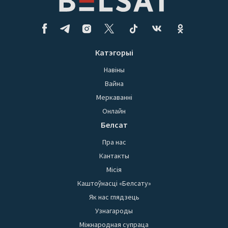
Катэгорыі
Навіны
Вайна
Меркаванні
Онлайн
Белсат
Пра нас
Кантакты
Місія
Каштоўнасці «Белсату»
Як нас глядзець
Узнагароды
Міжнародная супраца