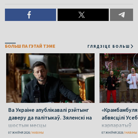
БОЛЬШ ПА ГЭТАЙ ТЭМЕ
ГЛЯДЗІЦЕ БОЛЬШ
Ва Украіне апублікавалі рэйтынг
«Крамбамбуля»
даверу да палітыкаў. Зяленскі на
абвясцілі Усе
шостым месцы
карпаратыў
07 ЖНІЎНЯ 2026
НАВІНЫ
07 ЖНІЎНЯ 2026
НАВІНЫ