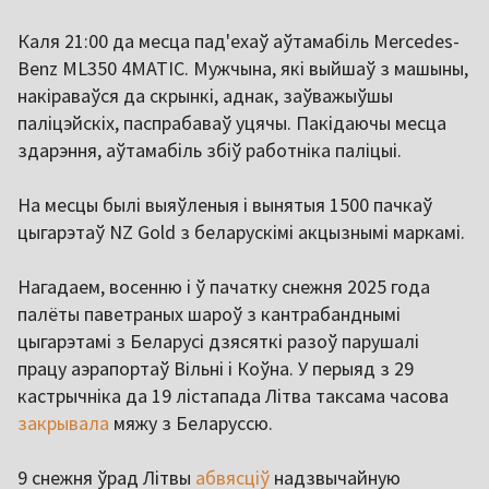
Каля 21:00 да месца пад'ехаў аўтамабіль Mercedes-
Benz ML350 4MATIC. Мужчына, які выйшаў з машыны,
накіраваўся да скрынкі, аднак, заўважыўшы
паліцэйскіх, паспрабаваў уцячы. Пакідаючы месца
здарэння, аўтамабіль збіў работніка паліцыі.
На месцы былі выяўленыя і вынятыя 1500 пачкаў
цыгарэтаў NZ Gold з беларускімі акцызнымі маркамі.
Нагадаем, восенню і ў пачатку снежня 2025 года
палёты паветраных шароў з кантрабанднымі
цыгарэтамі з Беларусі дзясяткі разоў парушалі
працу аэрапортаў Вільні і Коўна. У перыяд з 29
кастрычніка да 19 лістапада Літва таксама часова
закрывала
мяжу з Беларуссю.
9 снежня ўрад Літвы
абвясціў
надзвычайную