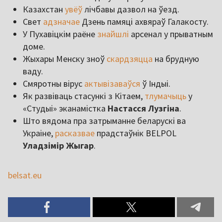
Казахстан
увёў
лічбавы дазвол на ўезд.
Свет
адзначае
Дзень памяці ахвяраў Галакосту.
У Пухавіцкім раёне
знайшлі
арсенал у прыватным
доме.
Жыхары Менску зноў
скардзяцца
на брудную
ваду.
Смяротны вірус
актывізаваўся
ў Індыі.
Як развіваць стасункі з Кітаем,
тлумачыць
у
«Студыі» эканамістка
Настасся Лузгіна
.
Што вядома пра затрыманне беларускі ва
Украіне,
расказвае
прадстаўнік BELPOL
Уладзімір Жыгар
.
belsat.eu