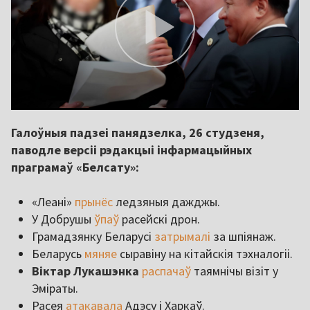
Галоўныя падзеі панядзелка, 26 студзеня,
паводле версіі рэдакцыі інфармацыйных
праграмаў «Белсату»:
«Леані»
прынёс
ледзяныя дажджы.
У Добрушы
ўпаў
расейскі дрон.
Грамадзянку Беларусі
затрымалі
за шпіянаж.
Беларусь
мяняе
сыравіну на кітайскія тэхналогіі.
Віктар Лукашэнка
распачаў
таямнічы візіт у
Эміраты.
Расея
атакавала
Адэсу і Харкаў.