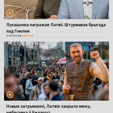
Лукашэнка пагражае Латвіі. Штурмавая брыгада
пад Гомлем
03 ЖНІЎНЯ 2026
АБ'ЕКТЫЎ
Новыя затрыманні, Латвія закрыла мяжу,
небяспека ў Беларусі