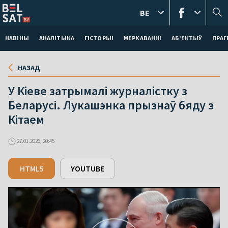
BE
НАВІНЫ
АНАЛІТЫКА
ГІСТОРЫІ
МЕРКАВАННI
АБ'ЕКТЫЎ
ПРАГ
НАЗАД
У Кіеве затрымалі журналістку з
Беларусі. Лукашэнка прызнаў бяду з
Кітаем
27.01.2026, 20:45
HTML5
YOUTUBE