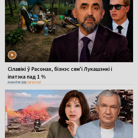
Сілавікі ў Расонах, бізнэс сям'і Лукашэнкі і
іпатэка пад 1 %
04 ЖНІЎНЯ 2026
АБ'ЕКТЫЎ