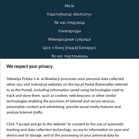
Місія
Каштоўнасці «Белсату»
Як нас глядзець
Узнагароды
Міжнародная супраца
Ціск з боку ўладаў Беларусі
Як нас падтрымаць
Правілы выкарыстання матэрыялаў
We respect your privacy
Інфармацыя аб адпраўніку
Telewizja Polska S.A. w likwidacji processes your personal data collected
Бяспека
when you visit individual websites on the tvp.pl Portal (hereinafter referred
Youtube
to as the Portal), including information saved using technologies used to
track and store them, such as cookies, web beacons or other similar
Белсат news
technologies enabling the provision of tailored and secure services,
personalize content and advertising, provide social media features and
Белсат Shorts
analyze Internet traffic.
Белсат Life
Жэстачайшы мульт
Click "I accept and go to the website" to consent to the use of automatic
tracking and data collection technology, access to information on your end
Belsat English
device and its storage, and to the processing of your personal data by