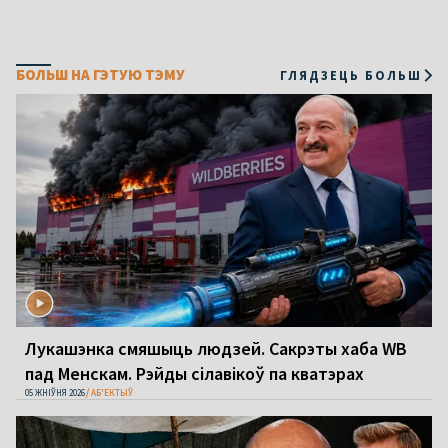
БОЛЬШ НА ГЭТУЮ ТЭМУ
ГЛЯДЗЕЦЬ БОЛЬШ
Лукашэнка смяшыць людзей. Сакрэты хаба WB
пад Менскам. Рэйды сілавікоў па кватэрах
05 ЖНІЎНЯ 2026
АБ'ЕКТЫЎ