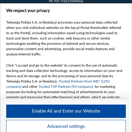
Як нас падтрымаць
Правілы выкарыстання матэрыялаў
We respect your privacy
Інфармацыя аб адпраўніку
Telewizja Polska S.A. w likwidacji processes your personal data collected
Бяспека
when you visit individual websites on the tvp.pl Portal (hereinafter referred
Youtube
to as the Portal), including information saved using technologies used to
track and store them, such as cookies, web beacons or other similar
Белсат news
technologies enabling the provision of tailored and secure services,
personalize content and advertising, provide social media features and
Белсат Shorts
analyze Internet traffic.
Белсат Life
Click "I accept and go to the website" to consent to the use of automatic
Жэстачайшы мульт
tracking and data collection technology, access to information on your end
Belsat English
device and its storage, and to the processing of your personal data by
Telewizja Polska S.A. w likwidacji,
Trusted Partners from IAB* (1201
Biełsat PL
company)
and other
Trusted TVP Partners (93 company)
, for marketing
Белсат Now
purposes (including for automated matching of advertisements to your
interests and measuring their effectiveness) and others, which we indicate
Белсат History
below.
Белсат Music
Enable All and Enter our Website
The purposes of processing your data by TVP S.A. w likwidacji are as
Белсат Doc
follows:
My consents
Store and/or access information on a device
Advanced settings
Use limited data to select advertising