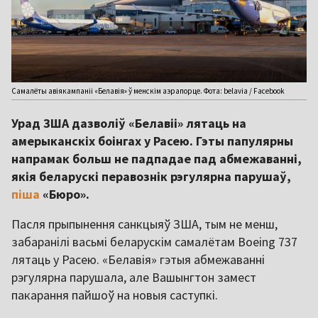
Самалёты авіякампаніі «Белавія» ў менскім аэрапорце. Фота: belavia / Facebook
Урад ЗША дазволіў «Белавіі» лятаць на
амерыканскіх боінгах у Расею. Гэты папулярны
напрамак больш не падпадае пад абмежаванні,
якія беларускі перавознік рэгулярна парушаў,
піша
«Бюро».
Пасля прыпынення санкцыяў ЗША, тым не менш,
забаранілі васьмі беларускім самалётам Boeing 737
лятаць у Расею. «Белавія» гэтыя абмежаванні
рэгулярна парушала, але Вашынгтон замест
пакарання пайшоў на новыя саступкі.