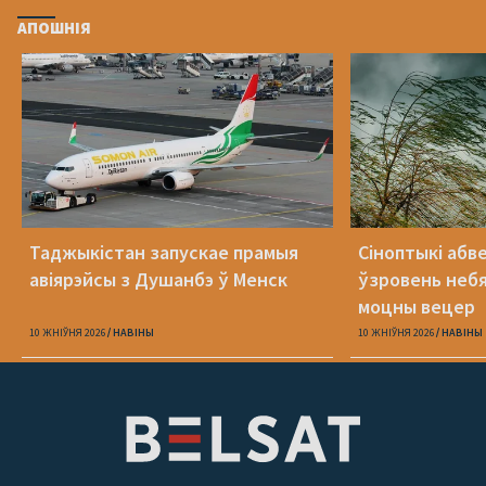
АПОШНІЯ
Таджыкістан запускае прамыя
Сіноптыкі абв
авіярэйсы з Душанбэ ў Менск
ўзровень небя
моцны вецер
10 ЖНІЎНЯ 2026
НАВІНЫ
10 ЖНІЎНЯ 2026
НАВІНЫ