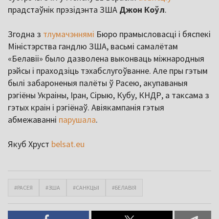
прадстаўнік прэзідэнта ЗША
Джон Коўл
.
Згодна з
тлумачэннямі
Бюро прамысловасці і бяспекі
Міністэрства гандлю ЗША, васьмі самалётам
«Белавіі» было дазволена выконваць міжнародныя
рэйсы і праходзіць тэхабслугоўванне. Але пры гэтым
былі забароненыя палёты ў Расею, акупаваныя
рэгіёны Украіны, Іран, Сірыю, Кубу, КНДР, а таксама з
гэтых краін і рэгіёнаў. Авіякампанія гэтыя
абмежаванні
парушала
.
Якуб Хруст
belsat.eu
#РАСЕЯ
#ЗША
#САНКЦЫІ
#БЕЛАВІЯ