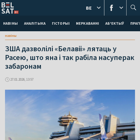
BE
НАВІНЫ
АНАЛІТЫКА
ГІСТОРЫІ
МЕРКАВАННI
АБ'ЕКТЫЎ
ПРАГ
навіны
ЗША дазволілі «Белавіі» лятаць у
Расею, што яна і так рабіла насуперак
забаронам
27.01.2026, 13:57