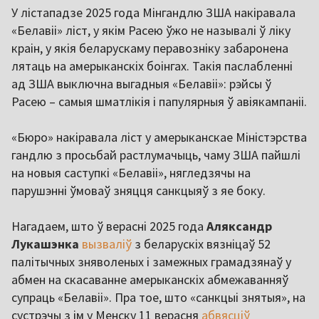
У лістападзе 2025 года Мінгандлю ЗША накіравала
«Белавіі» ліст, у якім Расею ўжо не называлі ў ліку
краін, у якія беларускаму перавозніку забаронена
лятаць на амерыканскіх боінгах. Такія паслабленні
ад ЗША выключна выгадныя «Белавіі»: рэйсы ў
Расею – самыя шматлікія і папулярныя ў авіякампаніі.
«Бюро» накіравала ліст у амерыканскае Міністэрства
гандлю з просьбай растлумачыць, чаму ЗША пайшлі
на новыя саступкі «Белавіі», нягледзячы на
парушэнні ўмоваў зняцця санкцыяў з яе боку.
Нагадаем, што ў верасні 2025 года
Аляксандр
Лукашэнка
вызваліў
з беларускіх вязніцаў 52
палітычных зняволеных і замежных грамадзянаў у
абмен на скасаванне амерыканскіх абмежаванняў
супраць «Белавіі». Пра тое, што «санкцыі знятыя», на
сустрэчы з ім у Менску 11 верасня
абвясціў