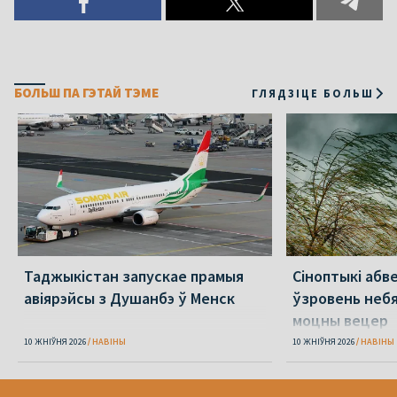
БОЛЬШ ПА ГЭТАЙ ТЭМЕ
ГЛЯДЗІЦЕ БОЛЬШ
Таджыкістан запускае прамыя
Сіноптыкі абв
авіярэйсы з Душанбэ ў Менск
ўзровень небя
моцны вецер
10 ЖНІЎНЯ 2026
НАВІНЫ
10 ЖНІЎНЯ 2026
НАВІНЫ