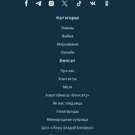
Катэгорыі
Навіны
Вайна
Меркаванні
Онлайн
Белсат
Пра нас
Кантакты
Місія
Каштоўнасці «Белсату»
Як нас глядзець
Узнагароды
Міжнародная супраца
Ціск з боку ўладаў Беларусі